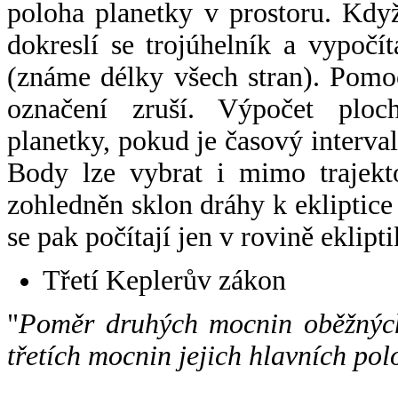
poloha planetky v prostoru. Kdy
dokreslí se trojúhelník a vypoč
(známe délky všech stran). Pomo
označení zruší. Výpočet ploch
planetky, pokud je časový interval
Body lze vybrat i mimo trajekto
zohledněn sklon dráhy k ekliptice
se pak počítají jen v rovině eklipti
Třetí Keplerův zákon
"
Poměr druhých mocnin oběžných
třetích mocnin jejich hlavních pol