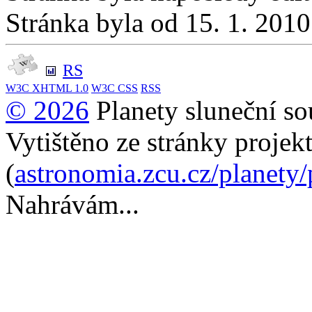
Stránka byla od 15. 1. 201
RS
W3C
XHTML 1.0
W3C
CSS
RSS
© 2026
Planety sluneční so
Vytištěno ze stránky projek
(
astronomia.zcu.cz/planety
Nahrávám...