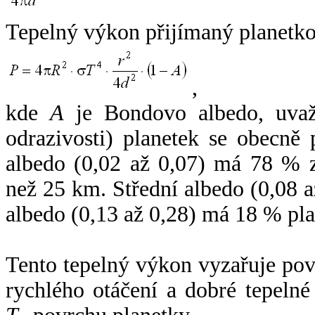
Tepelný výkon přijímaný planetko
,
kde
A
je Bondovo albedo, uvaž
odrazivosti) planetek se obecně
albedo (0,02 až 0,07) má 78 % z
než 25 km. Střední albedo (0,08 
albedo (0,13 až 0,28) má 18 % pla
Tento tepelný výkon vyzařuje po
rychlého otáčení a dobré tepelné