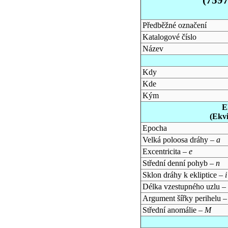
Předběžné označení
Katalogové číslo
Název
Kdy
Kde
Kým
E
(Ekv
Epocha
Velká poloosa dráhy –
a
Excentricita –
e
Střední denní pohyb –
n
Sklon dráhy k ekliptice –
i
Délka vzestupného uzlu –
Argument šířky perihelu 
Střední anomálie –
M