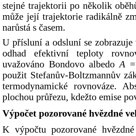
stejné trajektorii po několik oběh
může její trajektorie radikálně zm
narůstá s časem.
U přísluní a odsluní se zobrazuje
odhad efektivní teploty rovno
uvažováno Bondovo albedo
A
= 
použit Stefanův-Boltzmannův zák
termodynamické rovnováze. Abs
plochou průřezu, kdežto emise po
Výpočet pozorované hvězdné ve
K výpočtu pozorované hvězdné v