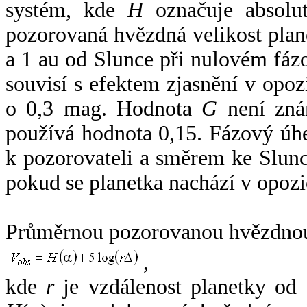
systém, kde
H
označuje absolut
pozorovaná hvězdná velikost plan
a 1 au od Slunce při nulovém fá
souvisí s efektem zjasnění v opoz
o 0,3 mag. Hodnota
G
není zná
používá hodnota 0,15. Fázový úh
k pozorovateli a směrem ke Slunc
pokud se planetka nachází v opozi
Průměrnou pozorovanou hvězdnou 
,
kde
r
je vzdálenost planetky od