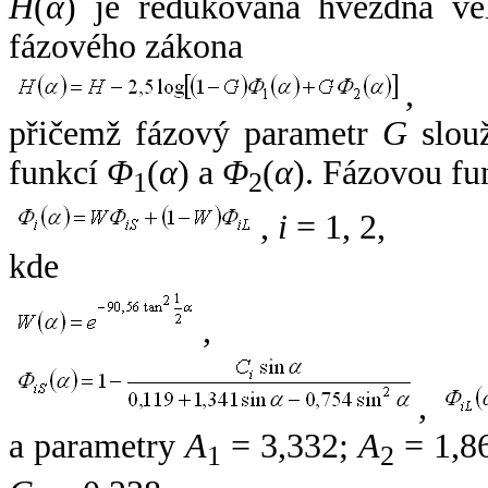
H
(
α
) je redukovaná hvězdná vel
fázového zákona
,
přičemž fázový parametr
G
slouž
funkcí
Φ
(
α
) a
Φ
(
α
). Fázovou fu
1
2
,
i
= 1, 2,
kde
,
,
a parametry
A
= 3,332;
A
= 1,8
1
2