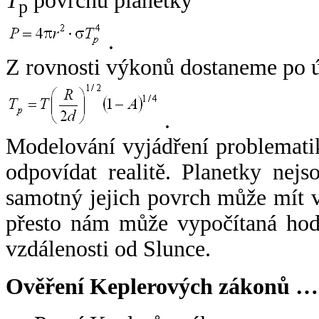
T
povrchu planetky
p
.
Z rovnosti výkonů dostaneme po 
.
Modelování vyjádření problemati
odpovídat realitě. Planetky nejso
samotný jejich povrch může mít v
přesto nám může vypočítaná hodn
vzdálenosti od Slunce.
Ověření Keplerových zákonů …