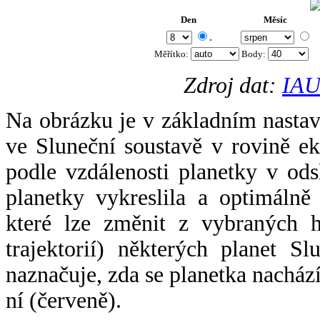
Den
Měsíc
.
Měřítko:
Body
:
Zdroj dat:
IAU
Na obrázku je v základním nastav
ve Sluneční soustavě v rovině ek
podle vzdálenosti planetky v odsl
planetky vykreslila a optimálně
které lze změnit z vybraných h
trajektorií) některých planet Sl
naznačuje, zda se planetka nacház
ní (červeně).