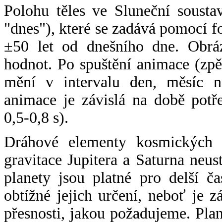
Polohu těles ve Sluneční sousta
"dnes"), které se zadává pomocí 
±50 let od dnešního dne. Obráz
hodnot. Po spuštění animace (zpě
mění v intervalu den, měsíc ne
animace je závislá na době potř
0,5-0,8 s).
Dráhové elementy kosmických t
gravitace Jupitera a Saturna neu
planety jsou platné pro delší č
obtížné jejich určení, neboť je 
přesnosti, jakou požadujeme. Pla