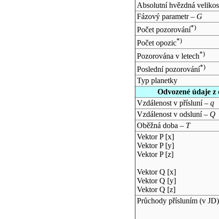
Absolutní hvězdná velikos
Fázový parametr –
G
*)
Počet pozorování
*)
Počet opozic
*)
Pozorována v letech
*)
Poslední pozorování
Typ planetky
Odvozené údaje z 
Vzdálenost v přísluní –
q
Vzdálenost v odsluní –
Q
Oběžná doba –
T
Vektor P [x]
Vektor P [y]
Vektor P [z]
Vektor Q [x]
Vektor Q [y]
Vektor Q [z]
Průchody přísluním (v
JD
)