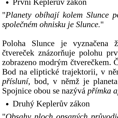
První Keplerův zákon
"
Planety obíhají kolem Slunce p
společném ohnisku je Slunce.
"
Poloha Slunce je vyznačena 
čtvereček znázorňuje polohu pr
zobrazeno modrým čtverečkem. Če
Bod na eliptické trajektorii, v n
přísluní
, bod, v němž je planet
Spojnice obou se nazývá
přímka a
Druhý Keplerův zákon
"
Obsahy ploch opsaných průvodič