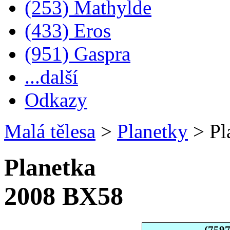
(253) Mathylde
(433) Eros
(951) Gaspra
...další
Odkazy
Malá tělesa
>
Planetky
>
Pl
Planetka
2008 BX58
(759