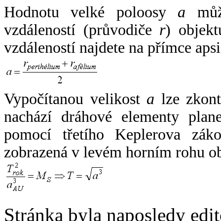
Hodnotu velké poloosy
a
může
vzdáleností (průvodiče
r
) objekt
vzdáleností najdete na přímce apsi
Vypočítanou velikost
a
lze zkont
nachází dráhové elementy plane
pomocí třetího Keplerova zák
zobrazená v levém horním rohu o
Stránka byla naposledy edi