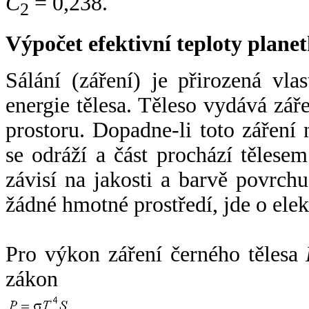
C
= 0,238.
2
Výpočet efektivní teploty plan
Sálání (záření) je přirozená vla
energie tělesa. Těleso vydává zá
prostoru. Dopadne-li toto záření n
se odráží a část prochází tělesem
závisí na jakosti a barvě povrch
žádné hmotné prostředí, jde o ele
Pro výkon záření černého tělesa
zákon