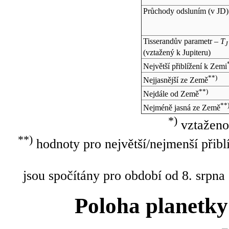
Průchody odsluním (v
JD
)
Tisserandův parametr –
T
J
(vztažený k Jupiteru)
Největší přiblížení k Zemi
**)
Nejjasnější ze Země
**)
Nejdále od Země
**
Nejméně jasná ze Země
*)
vztaženo
**)
hodnoty pro největší/nejmenší přibl
jsou spočítány pro období od 8. srpna
Poloha planetky