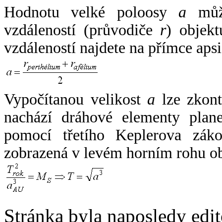
Hodnotu velké poloosy
a
může
vzdáleností (průvodiče
r
) objekt
vzdáleností najdete na přímce apsi
Vypočítanou velikost
a
lze zkont
nachází dráhové elementy plane
pomocí třetího Keplerova zák
zobrazená v levém horním rohu o
Stránka byla naposledy edi