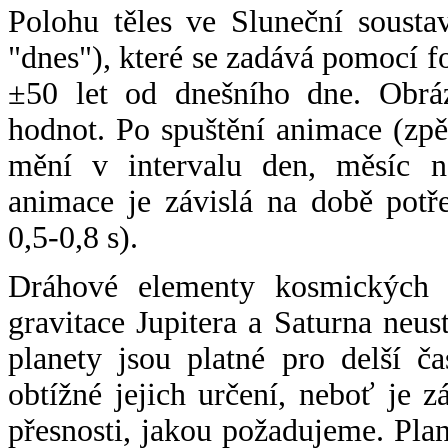
Polohu těles ve Sluneční sousta
"dnes"), které se zadává pomocí 
±50 let od dnešního dne. Obráz
hodnot. Po spuštění animace (zpě
mění v intervalu den, měsíc ne
animace je závislá na době potř
0,5-0,8 s).
Dráhové elementy kosmických t
gravitace Jupitera a Saturna neu
planety jsou platné pro delší č
obtížné jejich určení, neboť je 
přesnosti, jakou požadujeme. Pla