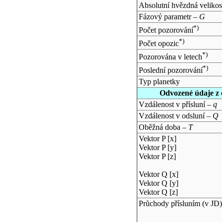
Absolutní hvězdná velikos
Fázový parametr –
G
*)
Počet pozorování
*)
Počet opozic
*)
Pozorována v letech
*)
Poslední pozorování
Typ planetky
Odvozené údaje z 
Vzdálenost v přísluní –
q
Vzdálenost v odsluní –
Q
Oběžná doba –
T
Vektor P [x]
Vektor P [y]
Vektor P [z]
Vektor Q [x]
Vektor Q [y]
Vektor Q [z]
Průchody přísluním (v
JD
)