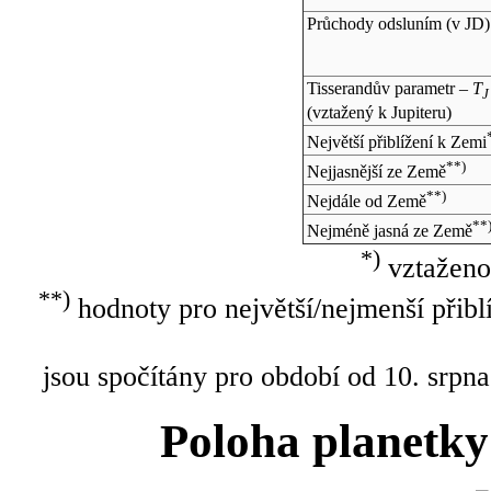
Průchody odsluním (v
JD
)
Tisserandův parametr –
T
J
(vztažený k Jupiteru)
Největší přiblížení k Zemi
**)
Nejjasnější ze Země
**)
Nejdále od Země
**
Nejméně jasná ze Země
*)
vztaženo
**)
hodnoty pro největší/nejmenší přibl
jsou spočítány pro období od 10. srpna
Poloha planetky