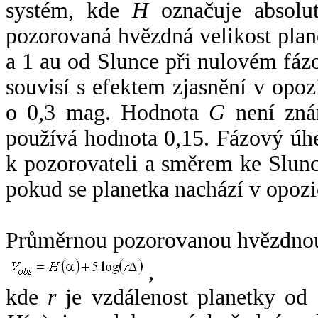
systém, kde
H
označuje absolut
pozorovaná hvězdná velikost plan
a 1 au od Slunce při nulovém fá
souvisí s efektem zjasnění v opoz
o 0,3 mag. Hodnota
G
není zná
používá hodnota 0,15. Fázový úh
k pozorovateli a směrem ke Slunc
pokud se planetka nachází v opozi
Průměrnou pozorovanou hvězdnou 
,
kde
r
je vzdálenost planetky od