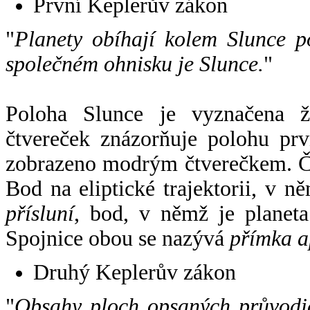
První Keplerův zákon
"
Planety obíhají kolem Slunce p
společném ohnisku je Slunce.
"
Poloha Slunce je vyznačena 
čtvereček znázorňuje polohu pr
zobrazeno modrým čtverečkem. Če
Bod na eliptické trajektorii, v n
přísluní
, bod, v němž je planet
Spojnice obou se nazývá
přímka a
Druhý Keplerův zákon
"
Obsahy ploch opsaných průvodič