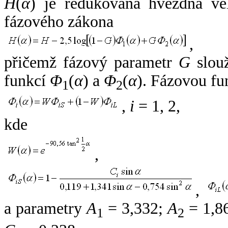
H
(
α
) je redukovaná hvězdná vel
fázového zákona
,
přičemž fázový parametr
G
slouž
funkcí
Φ
(
α
) a
Φ
(
α
). Fázovou fu
1
2
,
i
= 1, 2,
kde
,
,
a parametry
A
= 3,332;
A
= 1,8
1
2