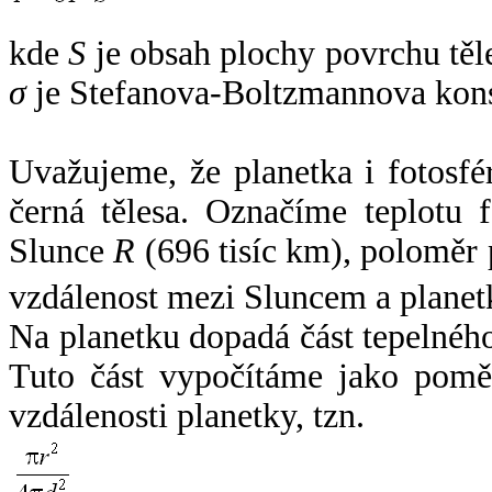
kde
S
je obsah plochy povrchu těl
σ
je Stefanova-Boltzmannova kons
Uvažujeme, že planetka i fotosfér
černá tělesa. Označíme teplotu 
Slunce
R
(696 tisíc km), poloměr
vzdálenost mezi Sluncem a plane
Na planetku dopadá část tepelnéh
Tuto část vypočítáme jako pomě
vzdálenosti planetky, tzn.