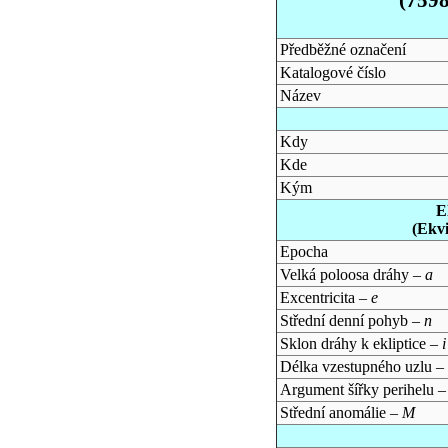
Předběžné označení
Katalogové číslo
Název
Kdy
Kde
Kým
E
(Ekv
Epocha
Velká poloosa dráhy –
a
Excentricita –
e
Střední denní pohyb –
n
Sklon dráhy k ekliptice –
i
Délka vzestupného uzlu –
Argument šířky perihelu 
Střední anomálie –
M