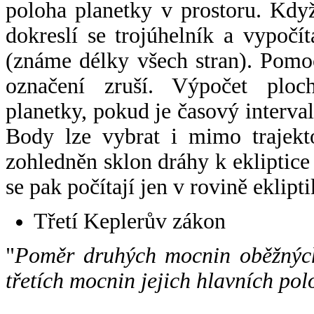
poloha planetky v prostoru. Kdy
dokreslí se trojúhelník a vypoč
(známe délky všech stran). Pomo
označení zruší. Výpočet ploch
planetky, pokud je časový interval
Body lze vybrat i mimo trajekto
zohledněn sklon dráhy k ekliptice
se pak počítají jen v rovině eklipti
Třetí Keplerův zákon
"
Poměr druhých mocnin oběžných
třetích mocnin jejich hlavních pol