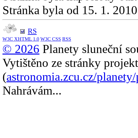
Stránka byla od 15. 1. 201
RS
W3C
XHTML 1.0
W3C
CSS
RSS
© 2026
Planety sluneční so
Vytištěno ze stránky projek
(
astronomia.zcu.cz/planety
Nahrávám...