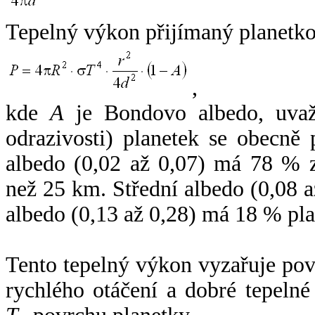
Tepelný výkon přijímaný planetko
,
kde
A
je Bondovo albedo, uvaž
odrazivosti) planetek se obecně
albedo (0,02 až 0,07) má 78 % z
než 25 km. Střední albedo (0,08 
albedo (0,13 až 0,28) má 18 % pla
Tento tepelný výkon vyzařuje po
rychlého otáčení a dobré tepelné