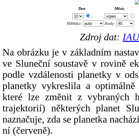
Den
Měsíc
.
Měřítko:
Body
:
Zdroj dat:
IAU
Na obrázku je v základním nastav
ve Sluneční soustavě v rovině ek
podle vzdálenosti planetky v odsl
planetky vykreslila a optimálně
které lze změnit z vybraných h
trajektorií) některých planet Sl
naznačuje, zda se planetka nacház
ní (červeně).