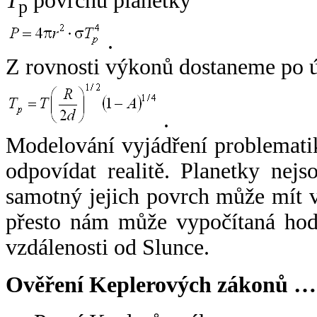
T
povrchu planetky
p
.
Z rovnosti výkonů dostaneme po 
.
Modelování vyjádření problemati
odpovídat realitě. Planetky nejso
samotný jejich povrch může mít v
přesto nám může vypočítaná hodn
vzdálenosti od Slunce.
Ověření Keplerových zákonů …