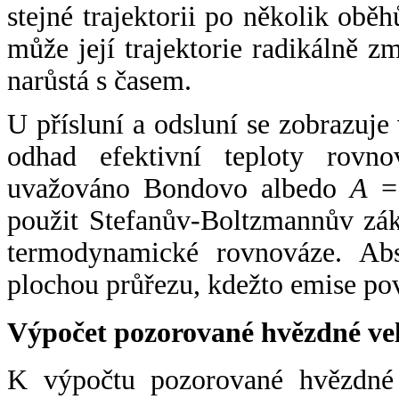
stejné trajektorii po několik oběh
může její trajektorie radikálně zm
narůstá s časem.
U přísluní a odsluní se zobrazuje
odhad efektivní teploty rovno
uvažováno Bondovo albedo
A
= 
použit Stefanův-Boltzmannův zák
termodynamické rovnováze. Abs
plochou průřezu, kdežto emise po
Výpočet pozorované hvězdné ve
K výpočtu pozorované hvězdné v