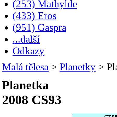
(253) Mathylde
(433) Eros
(951) Gaspra
...další
Odkazy
Malá tělesa
>
Planetky
>
Pl
Planetka
2008 CS93
(759