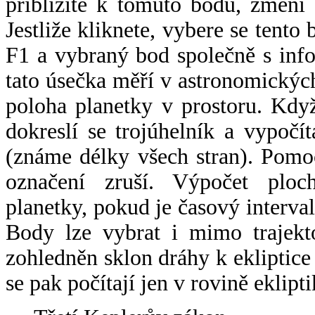
přiblížíte k tomuto bodu, změní
Jestliže kliknete, vybere se tento
F1 a vybraný bod společně s info
tato úsečka měří v astronomickýc
poloha planetky v prostoru. Kdy
dokreslí se trojúhelník a vypoč
(známe délky všech stran). Pomo
označení zruší. Výpočet ploch
planetky, pokud je časový interval
Body lze vybrat i mimo trajekto
zohledněn sklon dráhy k ekliptice
se pak počítají jen v rovině eklipti