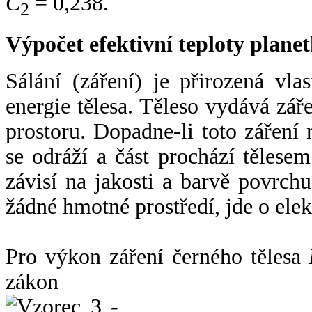
C
= 0,238.
2
Výpočet efektivní teploty plan
Sálání (záření) je přirozená vla
energie tělesa. Těleso vydává zá
prostoru. Dopadne-li toto záření n
se odráží a část prochází tělesem
závisí na jakosti a barvě povrch
žádné hmotné prostředí, jde o ele
Pro výkon záření černého tělesa
zákon