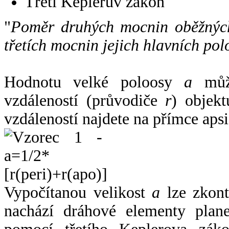
Třetí Keplerův zákon
"
Poměr druhých mocnin oběžných
třetích mocnin jejich hlavních pol
Hodnotu velké poloosy
a
může
vzdáleností (průvodiče
r
) objekt
vzdáleností najdete na přímce apsi
Vypočítanou velikost
a
lze zkont
nachází dráhové elementy plane