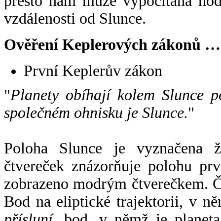
přesto nám může vypočítaná hodn
vzdálenosti od Slunce.
Ověření Keplerových zákonů …
První Keplerův zákon
"
Planety obíhají kolem Slunce p
společném ohnisku je Slunce.
"
Poloha Slunce je vyznačena 
čtvereček znázorňuje polohu pr
zobrazeno modrým čtverečkem. Če
Bod na eliptické trajektorii, v n
přísluní
, bod, v němž je planet