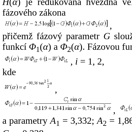
H
(
α
) je redukovaná hvězdná vel
fázového zákona
,
přičemž fázový parametr
G
slouž
funkcí
Φ
(
α
) a
Φ
(
α
). Fázovou fu
1
2
,
i
= 1, 2,
kde
,
,
a parametry
A
= 3,332;
A
= 1,8
1
2