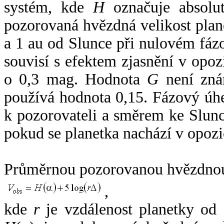
systém, kde
H
označuje absolut
pozorovaná hvězdná velikost plan
a 1 au od Slunce při nulovém fá
souvisí s efektem zjasnění v opoz
o 0,3 mag. Hodnota
G
není zná
používá hodnota 0,15. Fázový úh
k pozorovateli a směrem ke Slunc
pokud se planetka nachází v opozi
Průměrnou pozorovanou hvězdnou 
,
kde
r
je vzdálenost planetky od