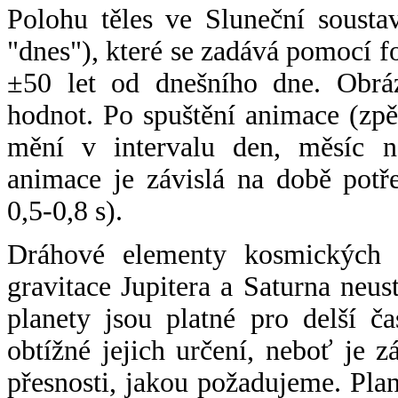
Polohu těles ve Sluneční sousta
"dnes"), které se zadává pomocí 
±50 let od dnešního dne. Obráz
hodnot. Po spuštění animace (zpě
mění v intervalu den, měsíc ne
animace je závislá na době potř
0,5-0,8 s).
Dráhové elementy kosmických t
gravitace Jupitera a Saturna neu
planety jsou platné pro delší č
obtížné jejich určení, neboť je 
přesnosti, jakou požadujeme. Pla