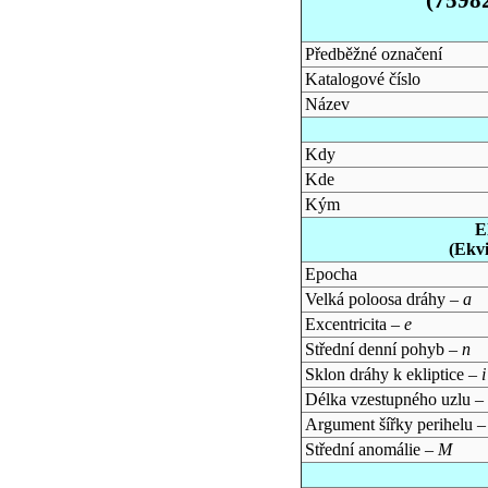
Předběžné označení
Katalogové číslo
Název
Kdy
Kde
Kým
E
(Ekv
Epocha
Velká poloosa dráhy –
a
Excentricita –
e
Střední denní pohyb –
n
Sklon dráhy k ekliptice –
i
Délka vzestupného uzlu –
Argument šířky perihelu 
Střední anomálie –
M