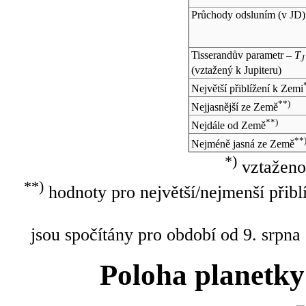
Průchody odsluním (v
JD
)
Tisserandův parametr –
T
J
(vztažený k Jupiteru)
Největší přiblížení k Zemi
**)
Nejjasnější ze Země
**)
Nejdále od Země
**
Nejméně jasná ze Země
*)
vztaženo
**)
hodnoty pro největší/nejmenší přibl
jsou spočítány pro období od 9. srpna
Poloha planetky