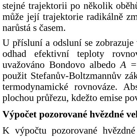
stejné trajektorii po několik oběh
může její trajektorie radikálně zm
narůstá s časem.
U přísluní a odsluní se zobrazuje
odhad efektivní teploty rovno
uvažováno Bondovo albedo
A
= 
použit Stefanův-Boltzmannův zák
termodynamické rovnováze. Abs
plochou průřezu, kdežto emise po
Výpočet pozorované hvězdné ve
K výpočtu pozorované hvězdné v