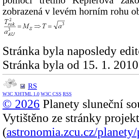
pomocí třetího Keplerova zák
zobrazená v levém horním rohu o
Stránka byla naposledy edi
Stránka byla od 15. 1. 201
RS
W3C
XHTML 1.0
W3C
CSS
RSS
© 2026
Planety sluneční so
Vytištěno ze stránky projek
(
astronomia.zcu.cz/planety