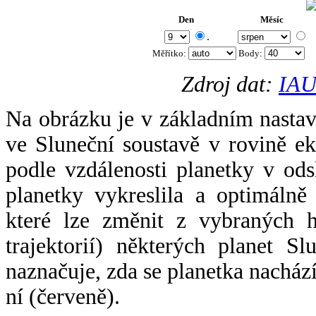
Den
Měsíc
.
Měřítko:
Body
:
Zdroj dat:
IAU
Na obrázku je v základním nastav
ve Sluneční soustavě v rovině ek
podle vzdálenosti planetky v odsl
planetky vykreslila a optimálně
které lze změnit z vybraných h
trajektorií) některých planet Sl
naznačuje, zda se planetka nacház
ní (červeně).