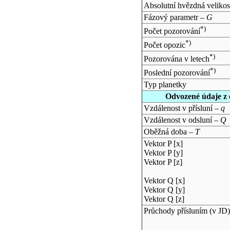
Absolutní hvězdná velikos
Fázový parametr –
G
*)
Počet pozorování
*)
Počet opozic
*)
Pozorována v letech
*)
Poslední pozorování
Typ planetky
Odvozené údaje z 
Vzdálenost v přísluní –
q
Vzdálenost v odsluní –
Q
Oběžná doba –
T
Vektor P [x]
Vektor P [y]
Vektor P [z]
Vektor Q [x]
Vektor Q [y]
Vektor Q [z]
Průchody přísluním (v
JD
)