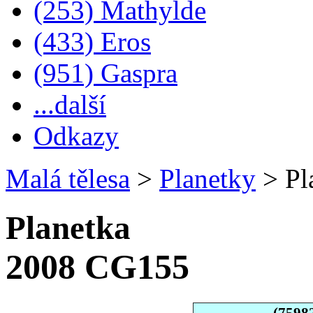
(253) Mathylde
(433) Eros
(951) Gaspra
...další
Odkazy
Malá tělesa
>
Planetky
>
Pl
Planetka
2008 CG155
(7598