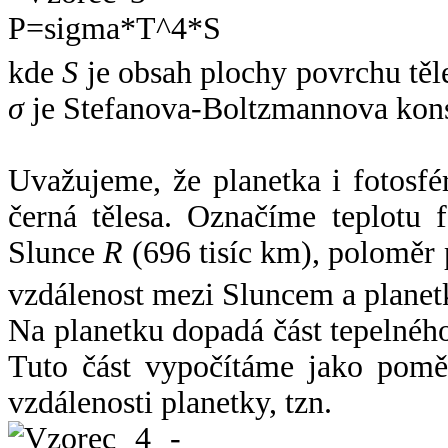
kde
S
je obsah plochy povrchu těl
σ
je Stefanova-Boltzmannova kons
Uvažujeme, že planetka i fotosfér
černá tělesa. Označíme teplotu 
Slunce
R
(696 tisíc km), poloměr
vzdálenost mezi Sluncem a plane
Na planetku dopadá část tepelnéh
Tuto část vypočítáme jako pomě
vzdálenosti planetky, tzn.