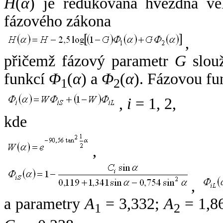
H
(
α
) je redukovaná hvězdná vel
fázového zákona
,
přičemž fázový parametr
G
slouž
funkcí
Φ
(
α
) a
Φ
(
α
). Fázovou fu
1
2
,
i
= 1, 2,
kde
,
,
a parametry
A
= 3,332;
A
= 1,8
1
2