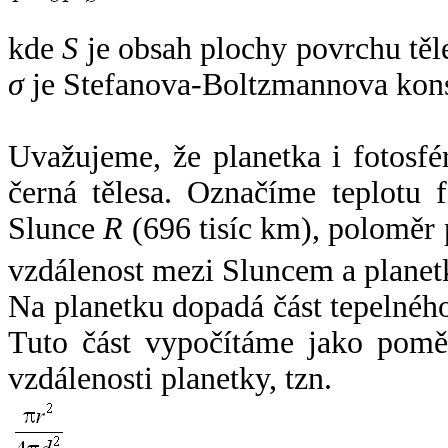
kde
S
je obsah plochy povrchu těl
σ
je Stefanova-Boltzmannova kons
Uvažujeme, že planetka i fotosfér
černá tělesa. Označíme teplotu 
Slunce
R
(696 tisíc km), poloměr
vzdálenost mezi Sluncem a plane
Na planetku dopadá část tepelnéh
Tuto část vypočítáme jako pomě
vzdálenosti planetky, tzn.