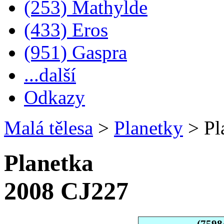
(253) Mathylde
(433) Eros
(951) Gaspra
...další
Odkazy
Malá tělesa
>
Planetky
>
Pl
Planetka
2008 CJ227
(7598