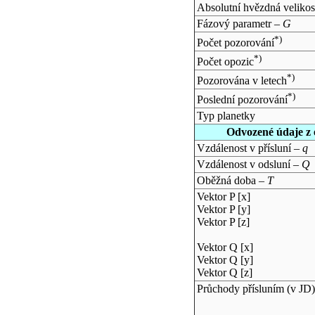
Absolutní hvězdná velikos
Fázový parametr –
G
*)
Počet pozorování
*)
Počet opozic
*)
Pozorována v letech
*)
Poslední pozorování
Typ planetky
Odvozené údaje z 
Vzdálenost v přísluní –
q
Vzdálenost v odsluní –
Q
Oběžná doba –
T
Vektor P [x]
Vektor P [y]
Vektor P [z]
Vektor Q [x]
Vektor Q [y]
Vektor Q [z]
Průchody přísluním (v
JD
)