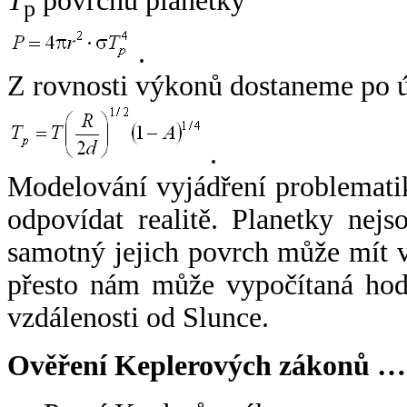
T
povrchu planetky
p
.
Z rovnosti výkonů dostaneme po 
.
Modelování vyjádření problemati
odpovídat realitě. Planetky nejso
samotný jejich povrch může mít v
přesto nám může vypočítaná hodn
vzdálenosti od Slunce.
Ověření Keplerových zákonů …