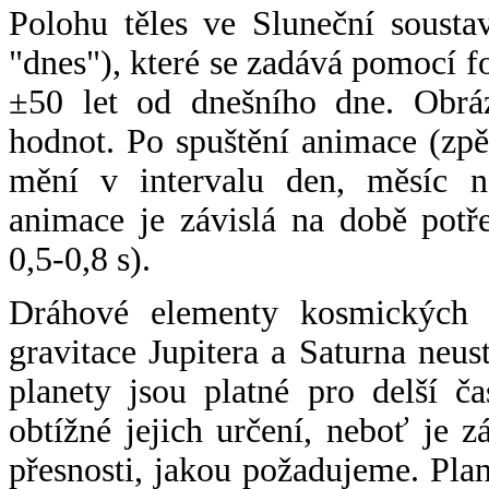
Polohu těles ve Sluneční sousta
"dnes"), které se zadává pomocí 
±50 let od dnešního dne. Obráz
hodnot. Po spuštění animace (zpě
mění v intervalu den, měsíc ne
animace je závislá na době potř
0,5-0,8 s).
Dráhové elementy kosmických t
gravitace Jupitera a Saturna neu
planety jsou platné pro delší č
obtížné jejich určení, neboť je 
přesnosti, jakou požadujeme. Pla