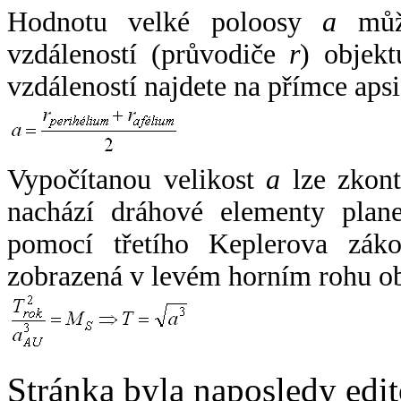
Hodnotu velké poloosy
a
může
vzdáleností (průvodiče
r
) objekt
vzdáleností najdete na přímce apsi
Vypočítanou velikost
a
lze zkont
nachází dráhové elementy plane
pomocí třetího Keplerova zák
zobrazená v levém horním rohu o
Stránka byla naposledy edi