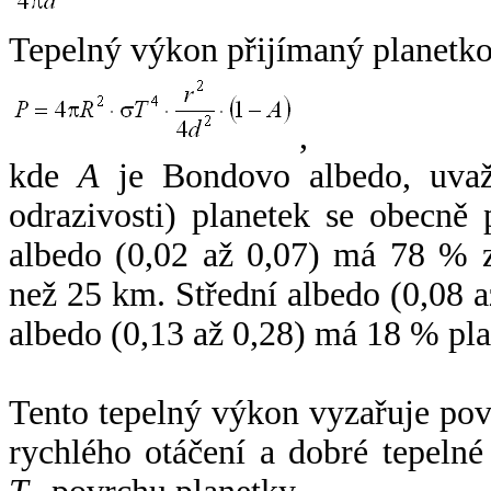
Tepelný výkon přijímaný planetko
,
kde
A
je Bondovo albedo, uvaž
odrazivosti) planetek se obecně
albedo (0,02 až 0,07) má 78 % z
než 25 km. Střední albedo (0,08 
albedo (0,13 až 0,28) má 18 % pla
Tento tepelný výkon vyzařuje po
rychlého otáčení a dobré tepelné