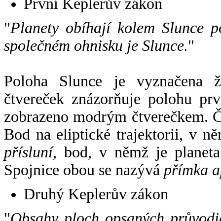
První Keplerův zákon
"
Planety obíhají kolem Slunce p
společném ohnisku je Slunce.
"
Poloha Slunce je vyznačena 
čtvereček znázorňuje polohu pr
zobrazeno modrým čtverečkem. Če
Bod na eliptické trajektorii, v n
přísluní
, bod, v němž je planet
Spojnice obou se nazývá
přímka a
Druhý Keplerův zákon
"
Obsahy ploch opsaných průvodič