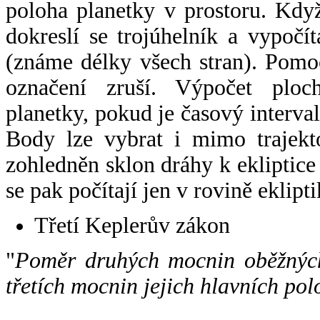
poloha planetky v prostoru. Kdy
dokreslí se trojúhelník a vypoč
(známe délky všech stran). Pomo
označení zruší. Výpočet ploch
planetky, pokud je časový interval
Body lze vybrat i mimo trajekto
zohledněn sklon dráhy k ekliptice
se pak počítají jen v rovině eklipti
Třetí Keplerův zákon
"
Poměr druhých mocnin oběžných
třetích mocnin jejich hlavních pol