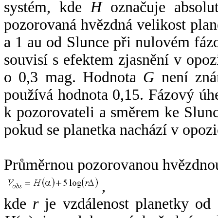
systém, kde
H
označuje absolut
pozorovaná hvězdná velikost plan
a 1 au od Slunce při nulovém fá
souvisí s efektem zjasnění v opoz
o 0,3 mag. Hodnota
G
není zná
používá hodnota 0,15. Fázový úh
k pozorovateli a směrem ke Slunc
pokud se planetka nachází v opozi
Průměrnou pozorovanou hvězdnou 
,
kde
r
je vzdálenost planetky od