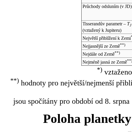
Průchody odsluním (v
JD
)
Tisserandův parametr –
T
J
(vztažený k Jupiteru)
Největší přiblížení k Zemi
**)
Nejjasnější ze Země
**)
Nejdále od Země
**
Nejméně jasná ze Země
*)
vztaženo
**)
hodnoty pro největší/nejmenší přibl
jsou spočítány pro období od 8. srpna
Poloha planetky