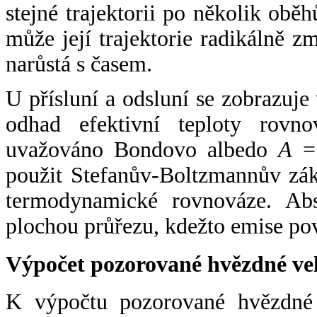
stejné trajektorii po několik oběh
může její trajektorie radikálně zm
narůstá s časem.
U přísluní a odsluní se zobrazuje
odhad efektivní teploty rovno
uvažováno Bondovo albedo
A
= 
použit Stefanův-Boltzmannův zák
termodynamické rovnováze. Abs
plochou průřezu, kdežto emise po
Výpočet pozorované hvězdné ve
K výpočtu pozorované hvězdné v