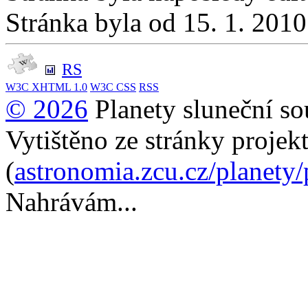
Stránka byla od 15. 1. 201
RS
W3C
XHTML 1.0
W3C
CSS
RSS
© 2026
Planety sluneční so
Vytištěno ze stránky projek
(
astronomia.zcu.cz/planety
Nahrávám...