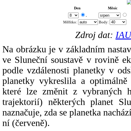
Den
Měsíc
.
Měřítko:
Body
:
Zdroj dat:
IAU
Na obrázku je v základním nastav
ve Sluneční soustavě v rovině ek
podle vzdálenosti planetky v odsl
planetky vykreslila a optimálně
které lze změnit z vybraných h
trajektorií) některých planet Sl
naznačuje, zda se planetka nacház
ní (červeně).