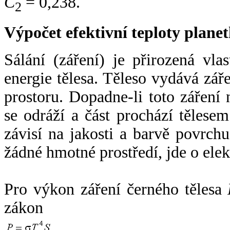
C
= 0,238.
2
Výpočet efektivní teploty plan
Sálání (záření) je přirozená vla
energie tělesa. Těleso vydává zá
prostoru. Dopadne-li toto záření n
se odráží a část prochází tělesem
závisí na jakosti a barvě povrch
žádné hmotné prostředí, jde o ele
Pro výkon záření černého tělesa
zákon