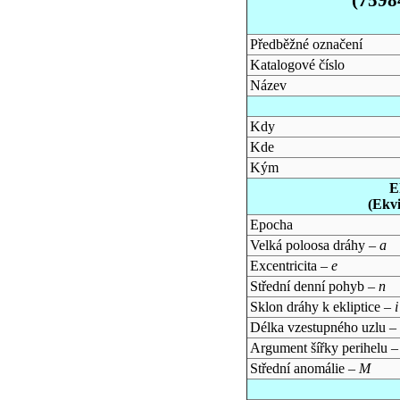
Předběžné označení
Katalogové číslo
Název
Kdy
Kde
Kým
E
(Ekv
Epocha
Velká poloosa dráhy –
a
Excentricita –
e
Střední denní pohyb –
n
Sklon dráhy k ekliptice –
i
Délka vzestupného uzlu –
Argument šířky perihelu 
Střední anomálie –
M