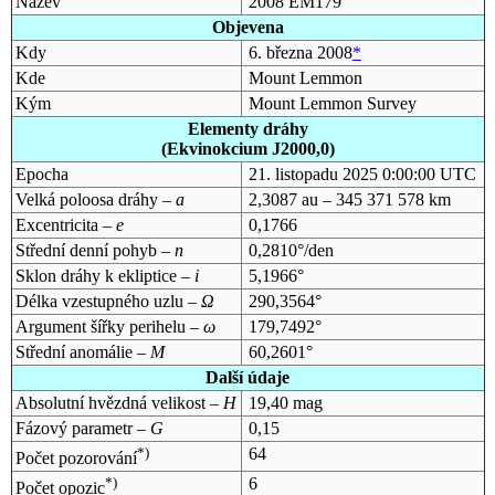
Název
2008 EM179
Objevena
Kdy
6. března 2008
*
Kde
Mount Lemmon
Kým
Mount Lemmon Survey
Elementy dráhy
(Ekvinokcium J2000,0)
Epocha
21. listopadu 2025 0:00:00 UTC
Velká poloosa dráhy –
a
2,3087 au – 345 371 578 km
Excentricita –
e
0,1766
Střední denní pohyb –
n
0,2810°/den
Sklon dráhy k ekliptice –
i
5,1966°
Délka vzestupného uzlu –
Ω
290,3564°
Argument šířky perihelu –
ω
179,7492°
Střední anomálie –
M
60,2601°
Další údaje
Absolutní hvězdná velikost –
H
19,40 mag
Fázový parametr –
G
0,15
*)
64
Počet pozorování
*)
6
Počet opozic