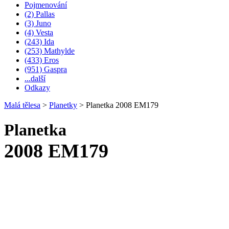
Pojmenování
(2) Pallas
(3) Juno
(4) Vesta
(243) Ida
(253) Mathylde
(433) Eros
(951) Gaspra
...další
Odkazy
Malá tělesa
>
Planetky
>
Planetka 2008 EM179
Planetka
2008 EM179