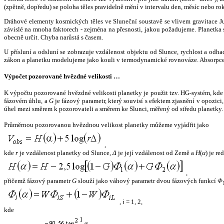
(zpětně, dopředu) se poloha těles pravidelně mění v intervalu den, měsíc nebo ro
Dráhové elementy kosmických těles ve Sluneční soustavě se vlivem gravitace Jup
závislé na mnoha faktorech - zejména na přesnosti, jakou požadujeme. Planetka se
obecně určit. Chyba narůstá s časem.
U přísluní a odsluní se zobrazuje vzdálenost objektu od Slunce, rychlost a od
zákon a planetku modelujeme jako kouli v termodynamické rovnováze. Absorpce 
Výpočet pozorované hvězdné velikosti …
K výpočtu pozorované hvězdné velikosti planetky je použit tzv. HG-systém, kd
fázovém úhlu, a
G
je fázový parametr, který souvisí s efektem zjasnění v opozic
úhel mezi směrem k pozorovateli a směrem ke Slunci, měřený od středu planetky. 
Průměrnou pozorovanou hvězdnou velikost planetky můžeme vyjádřit jako
,
kde
r
je vzdálenost planetky od Slunce,
Δ
je její vzdálenost od Země a
H
(
α
) je r
,
přičemž fázový parametr
G
slouží jako váhový parametr dvou fázových funkcí
Φ
,
i
= 1, 2,
kde