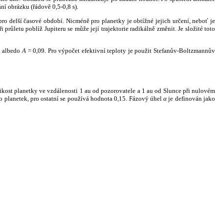
ní obrázku (řádově 0,5-0,8 s).
ro delší časové období. Nicméně pro planetky je obtížné jejich určení, neboť je
růletu poblíž Jupiteru se může její trajektorie radikálně změnit. Je složité toto
o albedo
A
= 0,09. Pro výpočet efektivní teploty je použit Stefanův-Boltzmannův
kost planetky ve vzdálenosti 1 au od pozorovatele a 1 au od Slunce při nulovém
planetek, pro ostatní se používá hodnota 0,15. Fázový úhel
α
je definován jako