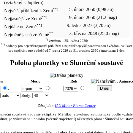
(vztažený k Jupiteru)
**)
15. února 2050
(0,98 au)
Největší přiblížení k Zemi
**)
19. února 2050
(21,2 mag)
Nejjasnější ze Země
**)
9. ledna 2027
(3,70 au)
Nejdále od Země
**)
13. března 2048
(25,0 mag)
Nejméně jasná ze Země
*)
vztaženo k 25. května 2026;
**)
hodnoty pro největší/nejmenší přiblížení a nejnižší/nejvyšší pozorovanou hvězdnou velikost
jsou spočítány pro období od 7. srpna 2026 do 31. prosince 2050 s intervalem 1 den.
Poloha planetky ve Sluneční soustavě
en
Měsíc
Rok
Animac
.
:
Body
:
Zdroj dat:
IAU Minor Planet Center
eční soustavě v rovině ekliptiky. Měřítko je zvoleno automaticky podle vzdálenost
not, je vykreslena i poloha (včetně trajektorií) některých planet Sluneční soustavy
, které se zadává pomocí formuláře pod obrázkem. Lze zadat datum ±50 let od dneš