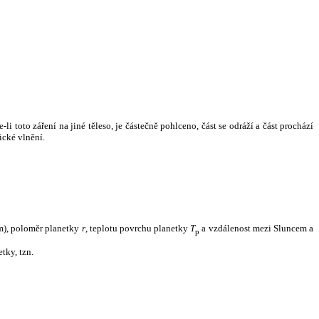
i toto záření na jiné těleso, je částečně pohlceno, část se odráží a část prochází
ické vlnění.
m), poloměr planetky
r
, teplotu povrchu planetky
T
a vzdálenost mezi Sluncem a
p
tky, tzn.