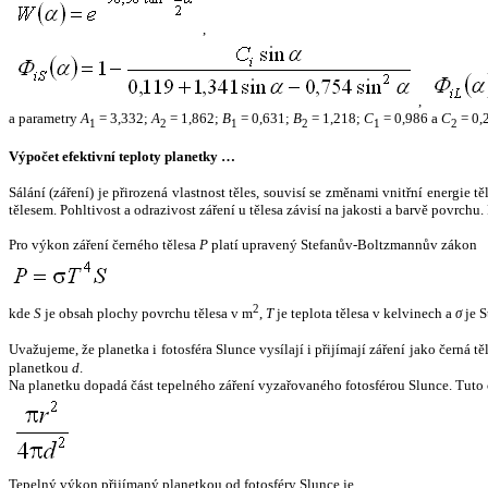
,
,
a parametry
A
= 3,332;
A
= 1,862;
B
= 0,631;
B
= 1,218;
C
= 0,986 a
C
= 0,
1
2
1
2
1
2
Výpočet efektivní teploty planetky …
Sálání (záření) je přirozená vlastnost těles, souvisí se změnami vnitřní energie 
tělesem. Pohltivost a odrazivost záření u tělesa závisí na jakosti a barvě povrch
Pro výkon záření černého tělesa
P
platí upravený Stefanův-Boltzmannův zákon
2
kde
S
je obsah plochy povrchu tělesa v m
,
T
je teplota tělesa v kelvinech a
σ
je S
Uvažujeme, že planetka i fotosféra Slunce vysílají i přijímají záření jako černá 
planetkou
d
.
Na planetku dopadá část tepelného záření vyzařovaného fotosférou Slunce. Tuto 
Tepelný výkon přijímaný planetkou od fotosféry Slunce je