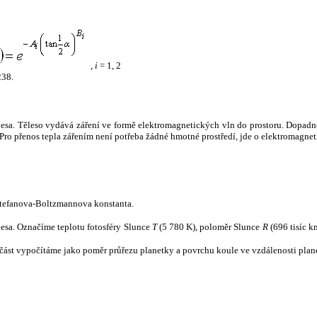
,
i
= 1, 2
238.
tělesa. Těleso vydává záření ve formě elektromagnetických vln do prostoru. Dopadne-l
u. Pro přenos tepla zářením není potřeba žádné hmotné prostředí, jde o elektromagnet
tefanova-Boltzmannova konstanta.
tělesa. Označíme teplotu fotosféry Slunce
T
(5 780 K), poloměr Slunce
R
(696 tisíc k
část vypočítáme jako poměr průřezu planetky a povrchu koule ve vzdálenosti plane