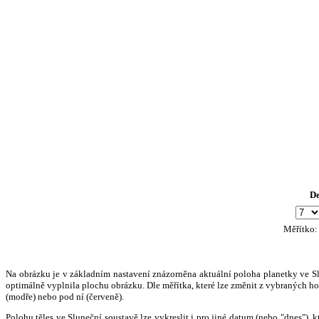
D
Měřítko
Na obrázku je v základním nastavení znázorněna aktuální poloha planetky ve Slun
optimálně vyplnila plochu obrázku. Dle měřítka, které lze změnit z vybraných hod
(modře) nebo pod ní (červeně).
Polohu těles ve Sluneční soustavě lze vykreslit i pro jiné datum (nebo "dnes")