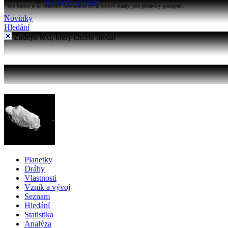
Katalogy objektů
Tato funkce je na stránkách Astronomia nová, testové otázky jsou přidávány postupně...
Novinky
Hledání
Zadejte text, který chcete hledat
Planetky
Dráhy
Vlastnosti
Vznik a vývoj
Seznam
Hledání
Statistika
Analýza