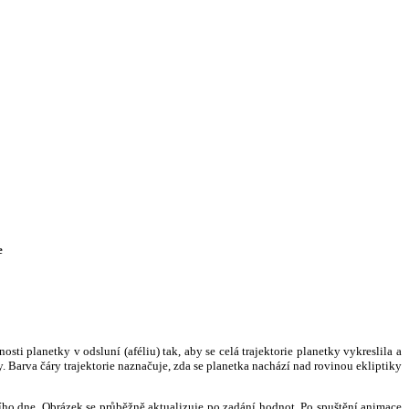
e
i planetky v odsluní (aféliu) tak, aby se celá trajektorie planetky vykreslila a
. Barva čáry trajektorie naznačuje, zda se planetka nachází nad rovinou ekliptiky
ního dne. Obrázek se průběžně aktualizuje po zadání hodnot. Po spuštění animace