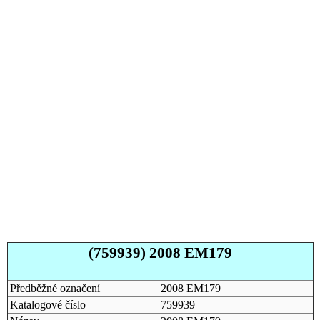
(759939) 2008 EM179
Předběžné označení
2008 EM179
Katalogové číslo
759939