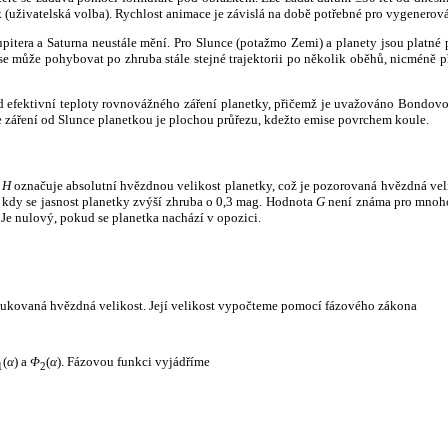
k (uživatelská volba). Rychlost animace je závislá na době potřebné pro vygenerová
itera a Saturna neustále mění. Pro Slunce (potažmo Zemi) a planety jsou platné p
 může pohybovat po zhruba stále stejné trajektorii po několik oběhů, nicméně při p
had efektivní teploty rovnovážného záření planetky, přičemž je uvažováno Bondov
záření od Slunce planetkou je plochou průřezu, kdežto emise povrchem koule.
e
H
označuje absolutní hvězdnou velikost planetky, což je pozorovaná hvězdná veli
i, kdy se jasnost planetky zvýší zhruba o 0,3 mag. Hodnota
G
není známa pro mnoho 
Je nulový, pokud se planetka nachází v opozici.
edukovaná hvězdná velikost. Její velikost vypočteme pomocí fázového zákona
(
α
) a
Φ
(
α
). Fázovou funkci vyjádříme
1
2