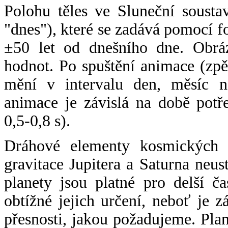
Polohu těles ve Sluneční sousta
"dnes"), které se zadává pomocí 
±50 let od dnešního dne. Obráz
hodnot. Po spuštění animace (zpě
mění v intervalu den, měsíc ne
animace je závislá na době potř
0,5-0,8 s).
Dráhové elementy kosmických t
gravitace Jupitera a Saturna neu
planety jsou platné pro delší č
obtížné jejich určení, neboť je 
přesnosti, jakou požadujeme. Pla