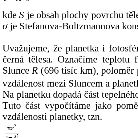
kde
S
je obsah plochy povrchu těl
σ
je Stefanova-Boltzmannova kons
Uvažujeme, že planetka i fotosfér
černá tělesa. Označíme teplotu 
Slunce
R
(696 tisíc km), poloměr
vzdálenost mezi Sluncem a plane
Na planetku dopadá část tepelnéh
Tuto část vypočítáme jako pomě
vzdálenosti planetky, tzn.