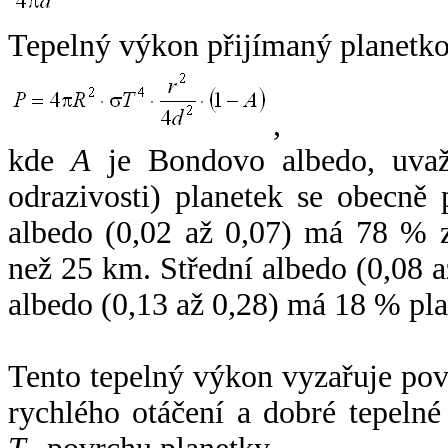
Tepelný výkon přijímaný planetko
,
kde
A
je Bondovo albedo, uvaž
odrazivosti) planetek se obecně
albedo (0,02 až 0,07) má 78 % z
než 25 km. Střední albedo (0,08 
albedo (0,13 až 0,28) má 18 % pla
Tento tepelný výkon vyzařuje po
rychlého otáčení a dobré tepelné