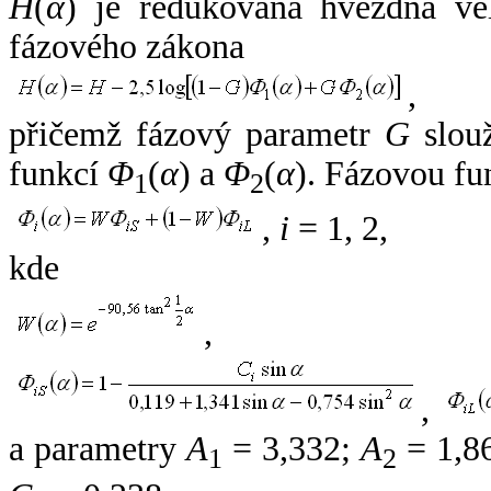
H
(
α
) je redukovaná hvězdná vel
fázového zákona
,
přičemž fázový parametr
G
slouž
funkcí
Φ
(
α
) a
Φ
(
α
). Fázovou fu
1
2
,
i
= 1, 2,
kde
,
,
a parametry
A
= 3,332;
A
= 1,8
1
2