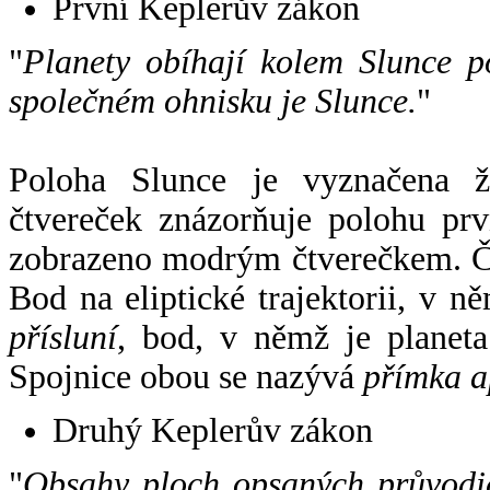
První Keplerův zákon
"
Planety obíhají kolem Slunce p
společném ohnisku je Slunce.
"
Poloha Slunce je vyznačena 
čtvereček znázorňuje polohu pr
zobrazeno modrým čtverečkem. Če
Bod na eliptické trajektorii, v n
přísluní
, bod, v němž je planet
Spojnice obou se nazývá
přímka a
Druhý Keplerův zákon
"
Obsahy ploch opsaných průvodič