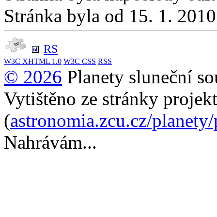
Stránka byla od 15. 1. 201
RS
W3C
XHTML 1.0
W3C
CSS
RSS
© 2026
Planety sluneční so
Vytištěno ze stránky projek
(
astronomia.zcu.cz/planety
Nahrávám...