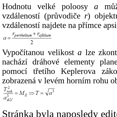
Hodnotu velké poloosy
a
může
vzdáleností (průvodiče
r
) objekt
vzdáleností najdete na přímce apsi
Vypočítanou velikost
a
lze zkont
nachází dráhové elementy plane
pomocí třetího Keplerova zák
zobrazená v levém horním rohu o
Stránka byla naposledy edi