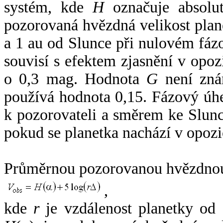
systém, kde
H
označuje absolut
pozorovaná hvězdná velikost plan
a 1 au od Slunce při nulovém fá
souvisí s efektem zjasnění v opoz
o 0,3 mag. Hodnota
G
není zná
používá hodnota 0,15. Fázový úh
k pozorovateli a směrem ke Slunc
pokud se planetka nachází v opozi
Průměrnou pozorovanou hvězdnou 
,
kde
r
je vzdálenost planetky od