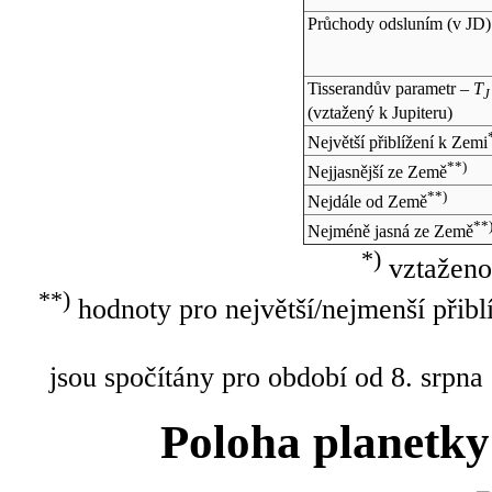
Průchody odsluním (v
JD
)
Tisserandův parametr –
T
J
(vztažený k Jupiteru)
Největší přiblížení k Zemi
**)
Nejjasnější ze Země
**)
Nejdále od Země
**
Nejméně jasná ze Země
*)
vztaženo
**)
hodnoty pro největší/nejmenší přibl
jsou spočítány pro období od 8. srpna
Poloha planetky