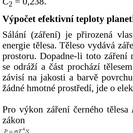
C
= 0,238.
2
Výpočet efektivní teploty plan
Sálání (záření) je přirozená vla
energie tělesa. Těleso vydává zá
prostoru. Dopadne-li toto záření n
se odráží a část prochází tělesem
závisí na jakosti a barvě povrch
žádné hmotné prostředí, jde o ele
Pro výkon záření černého tělesa
zákon