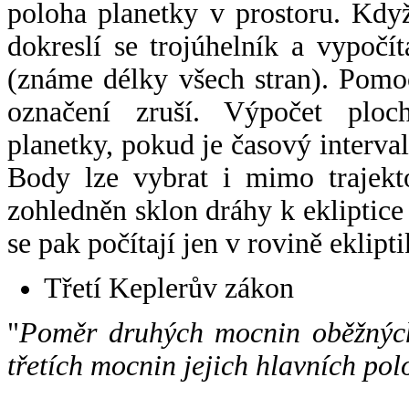
poloha planetky v prostoru. Kdy
dokreslí se trojúhelník a vypoč
(známe délky všech stran). Pomo
označení zruší. Výpočet ploch
planetky, pokud je časový interval
Body lze vybrat i mimo trajekto
zohledněn sklon dráhy k ekliptice
se pak počítají jen v rovině eklipti
Třetí Keplerův zákon
"
Poměr druhých mocnin oběžných
třetích mocnin jejich hlavních pol