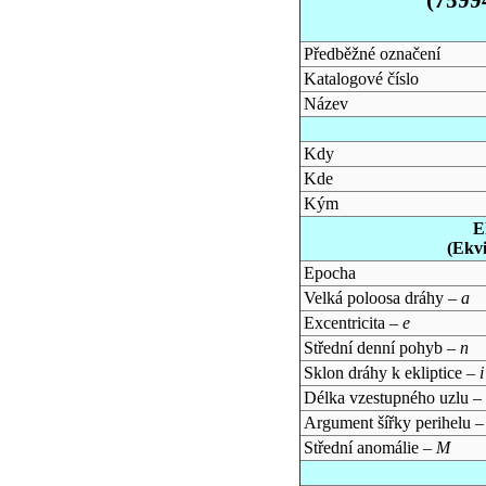
Předběžné označení
Katalogové číslo
Název
Kdy
Kde
Kým
E
(Ekv
Epocha
Velká poloosa dráhy –
a
Excentricita –
e
Střední denní pohyb –
n
Sklon dráhy k ekliptice –
i
Délka vzestupného uzlu –
Argument šířky perihelu 
Střední anomálie –
M