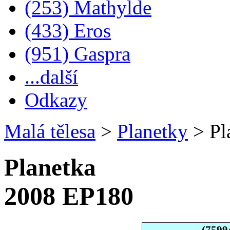
(253) Mathylde
(433) Eros
(951) Gaspra
...další
Odkazy
Malá tělesa
>
Planetky
>
Pl
Planetka
2008 EP180
(7599