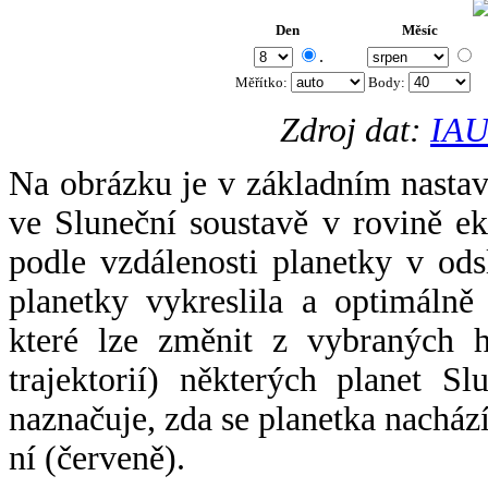
Den
Měsíc
.
Měřítko:
Body
:
Zdroj dat:
IAU
Na obrázku je v základním nastav
ve Sluneční soustavě v rovině ek
podle vzdálenosti planetky v odsl
planetky vykreslila a optimálně
které lze změnit z vybraných h
trajektorií) některých planet Sl
naznačuje, zda se planetka nacház
ní (červeně).