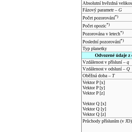
Absolutní hvězdná velikos
Fázový parametr –
G
*)
Počet pozorování
*)
Počet opozic
*)
Pozorována v letech
*)
Poslední pozorování
Typ planetky
Odvozené údaje z 
Vzdálenost v přísluní –
q
Vzdálenost v odsluní –
Q
Oběžná doba –
T
Vektor P [x]
Vektor P [y]
Vektor P [z]
Vektor Q [x]
Vektor Q [y]
Vektor Q [z]
Průchody přísluním (v
JD
)