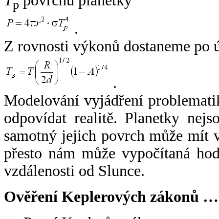
T
povrchu planetky
p
.
Z rovnosti výkonů dostaneme po 
.
Modelování vyjádření problemati
odpovídat realitě. Planetky nejso
samotný jejich povrch může mít v
přesto nám může vypočítaná hodn
vzdálenosti od Slunce.
Ověření Keplerových zákonů …