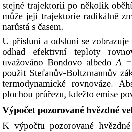
stejné trajektorii po několik oběh
může její trajektorie radikálně zm
narůstá s časem.
U přísluní a odsluní se zobrazuje
odhad efektivní teploty rovno
uvažováno Bondovo albedo
A
= 
použit Stefanův-Boltzmannův zák
termodynamické rovnováze. Abs
plochou průřezu, kdežto emise po
Výpočet pozorované hvězdné ve
K výpočtu pozorované hvězdné v