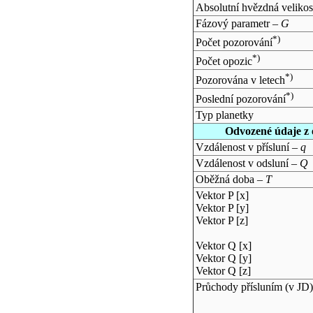
Absolutní hvězdná velikos
Fázový parametr –
G
*)
Počet pozorování
*)
Počet opozic
*)
Pozorována v letech
*)
Poslední pozorování
Typ planetky
Odvozené údaje z 
Vzdálenost v přísluní –
q
Vzdálenost v odsluní –
Q
Oběžná doba –
T
Vektor P [x]
Vektor P [y]
Vektor P [z]
Vektor Q [x]
Vektor Q [y]
Vektor Q [z]
Průchody přísluním (v
JD
)