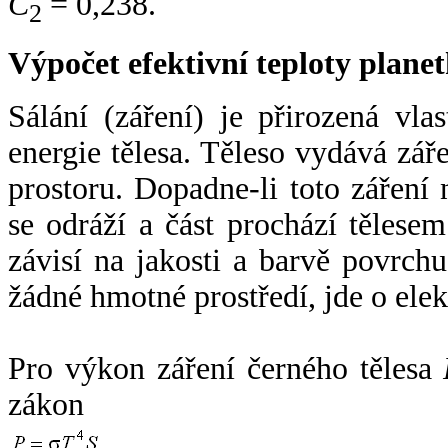
C
= 0,238.
2
Výpočet efektivní teploty plan
Sálání (záření) je přirozená vla
energie tělesa. Těleso vydává zá
prostoru. Dopadne-li toto záření n
se odráží a část prochází tělesem
závisí na jakosti a barvě povrch
žádné hmotné prostředí, jde o ele
Pro výkon záření černého tělesa
zákon