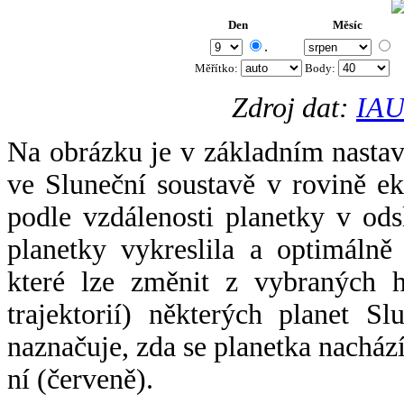
Den
Měsíc
.
Měřítko:
Body
:
Zdroj dat:
IAU
Na obrázku je v základním nastav
ve Sluneční soustavě v rovině ek
podle vzdálenosti planetky v odsl
planetky vykreslila a optimálně
které lze změnit z vybraných h
trajektorií) některých planet Sl
naznačuje, zda se planetka nacház
ní (červeně).