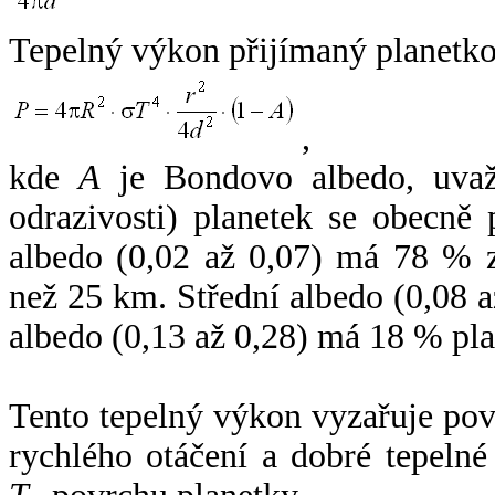
Tepelný výkon přijímaný planetko
,
kde
A
je Bondovo albedo, uvaž
odrazivosti) planetek se obecně
albedo (0,02 až 0,07) má 78 % z
než 25 km. Střední albedo (0,08 
albedo (0,13 až 0,28) má 18 % pla
Tento tepelný výkon vyzařuje po
rychlého otáčení a dobré tepelné