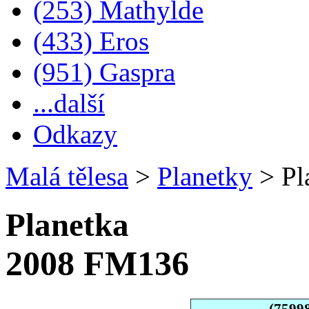
(253) Mathylde
(433) Eros
(951) Gaspra
...další
Odkazy
Malá tělesa
>
Planetky
>
Pl
Planetka
2008 FM136
(7599