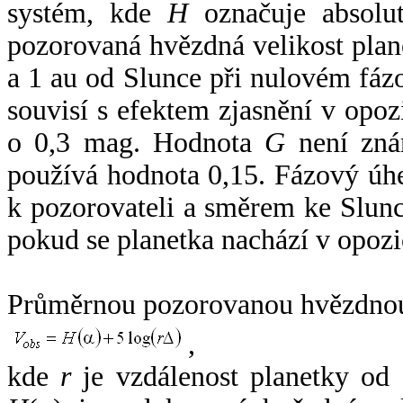
systém, kde
H
označuje absolut
pozorovaná hvězdná velikost plan
a 1 au od Slunce při nulovém fá
souvisí s efektem zjasnění v opoz
o 0,3 mag. Hodnota
G
není zná
používá hodnota 0,15. Fázový úh
k pozorovateli a směrem ke Slunc
pokud se planetka nachází v opozi
Průměrnou pozorovanou hvězdnou 
,
kde
r
je vzdálenost planetky od