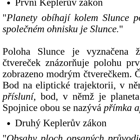
První Keplerův zákon
"
Planety obíhají kolem Slunce p
společném ohnisku je Slunce.
"
Poloha Slunce je vyznačena 
čtvereček znázorňuje polohu pr
zobrazeno modrým čtverečkem. Če
Bod na eliptické trajektorii, v n
přísluní
, bod, v němž je planet
Spojnice obou se nazývá
přímka a
Druhý Keplerův zákon
"
Obsahy ploch opsaných průvodič