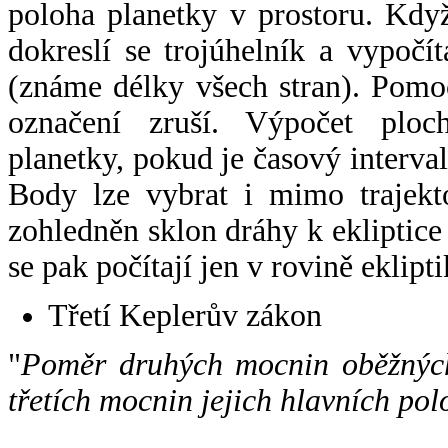
poloha planetky v prostoru. Kdy
dokreslí se trojúhelník a vypoč
(známe délky všech stran). Pomo
označení zruší. Výpočet ploch
planetky, pokud je časový interval
Body lze vybrat i mimo trajekto
zohledněn sklon dráhy k ekliptice
se pak počítají jen v rovině eklipti
Třetí Keplerův zákon
"
Poměr druhých mocnin oběžných
třetích mocnin jejich hlavních pol