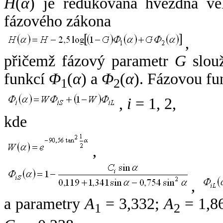
H
(
α
) je redukovaná hvězdná vel
fázového zákona
,
přičemž fázový parametr
G
slouž
funkcí
Φ
(
α
) a
Φ
(
α
). Fázovou fu
1
2
,
i
= 1, 2,
kde
,
,
a parametry
A
= 3,332;
A
= 1,8
1
2