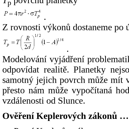
T
povrchu planetky
p
.
Z rovnosti výkonů dostaneme po 
.
Modelování vyjádření problemati
odpovídat realitě. Planetky nejso
samotný jejich povrch může mít v
přesto nám může vypočítaná hodn
vzdálenosti od Slunce.
Ověření Keplerových zákonů …