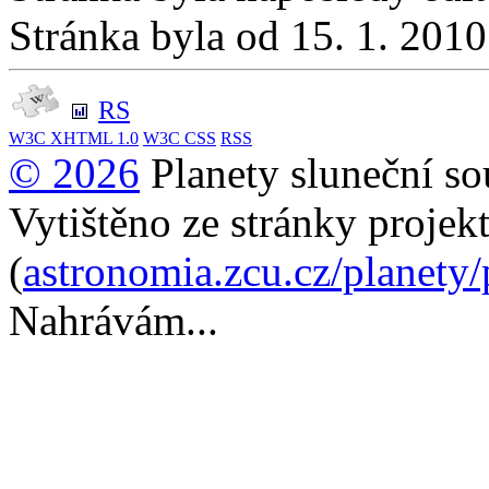
Stránka byla od 15. 1. 201
RS
W3C
XHTML 1.0
W3C
CSS
RSS
© 2026
Planety sluneční so
Vytištěno ze stránky projek
(
astronomia.zcu.cz/planety
Nahrávám...