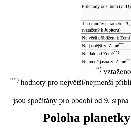
Průchody odsluním (v
JD
)
Tisserandův parametr –
T
J
(vztažený k Jupiteru)
Největší přiblížení k Zemi
**)
Nejjasnější ze Země
**)
Nejdále od Země
**
Nejméně jasná ze Země
*)
vztaženo
**)
hodnoty pro největší/nejmenší přibl
jsou spočítány pro období od 9. srpna
Poloha planetky