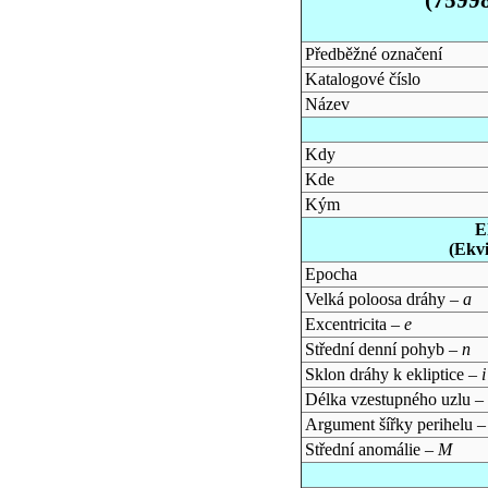
Předběžné označení
Katalogové číslo
Název
Kdy
Kde
Kým
E
(Ekv
Epocha
Velká poloosa dráhy –
a
Excentricita –
e
Střední denní pohyb –
n
Sklon dráhy k ekliptice –
i
Délka vzestupného uzlu –
Argument šířky perihelu 
Střední anomálie –
M