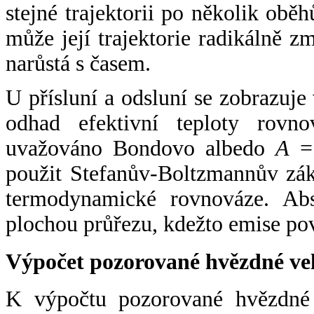
stejné trajektorii po několik oběh
může její trajektorie radikálně zm
narůstá s časem.
U přísluní a odsluní se zobrazuje
odhad efektivní teploty rovno
uvažováno Bondovo albedo
A
= 
použit Stefanův-Boltzmannův zák
termodynamické rovnováze. Abs
plochou průřezu, kdežto emise po
Výpočet pozorované hvězdné ve
K výpočtu pozorované hvězdné v