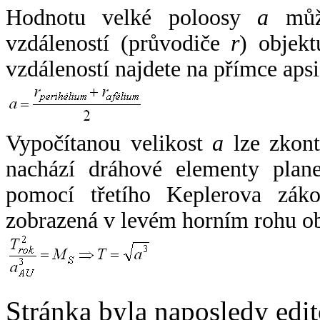
Hodnotu velké poloosy
a
může
vzdáleností (průvodiče
r
) objekt
vzdáleností najdete na přímce apsi
Vypočítanou velikost
a
lze zkont
nachází dráhové elementy plane
pomocí třetího Keplerova zák
zobrazená v levém horním rohu o
Stránka byla naposledy edi