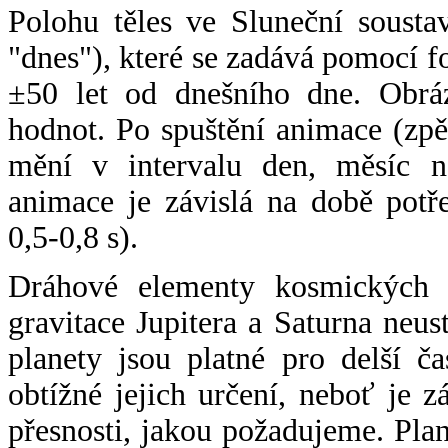
Polohu těles ve Sluneční sousta
"dnes"), které se zadává pomocí 
±50 let od dnešního dne. Obráz
hodnot. Po spuštění animace (zpě
mění v intervalu den, měsíc ne
animace je závislá na době potř
0,5-0,8 s).
Dráhové elementy kosmických t
gravitace Jupitera a Saturna neu
planety jsou platné pro delší č
obtížné jejich určení, neboť je 
přesnosti, jakou požadujeme. Pla