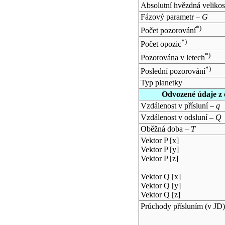
Absolutní hvězdná velikos
Fázový parametr –
G
*)
Počet pozorování
*)
Počet opozic
*)
Pozorována v letech
*)
Poslední pozorování
Typ planetky
Odvozené údaje z 
Vzdálenost v přísluní –
q
Vzdálenost v odsluní –
Q
Oběžná doba –
T
Vektor P [x]
Vektor P [y]
Vektor P [z]
Vektor Q [x]
Vektor Q [y]
Vektor Q [z]
Průchody přísluním (v
JD
)