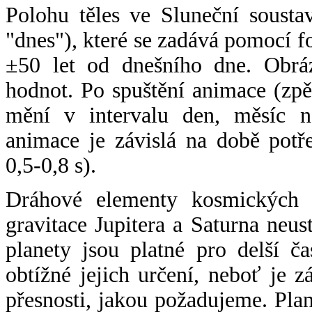
Polohu těles ve Sluneční sousta
"dnes"), které se zadává pomocí 
±50 let od dnešního dne. Obráz
hodnot. Po spuštění animace (zpě
mění v intervalu den, měsíc ne
animace je závislá na době potř
0,5-0,8 s).
Dráhové elementy kosmických t
gravitace Jupitera a Saturna neu
planety jsou platné pro delší č
obtížné jejich určení, neboť je 
přesnosti, jakou požadujeme. Pla