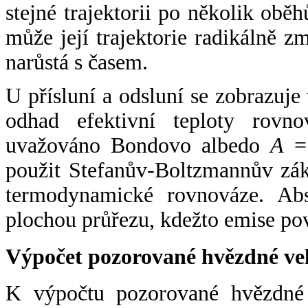
stejné trajektorii po několik oběh
může její trajektorie radikálně zm
narůstá s časem.
U přísluní a odsluní se zobrazuje
odhad efektivní teploty rovno
uvažováno Bondovo albedo
A
= 
použit Stefanův-Boltzmannův zák
termodynamické rovnováze. Abs
plochou průřezu, kdežto emise po
Výpočet pozorované hvězdné ve
K výpočtu pozorované hvězdné v