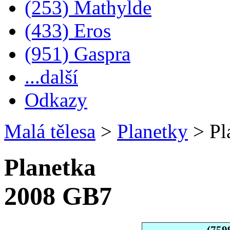
(253) Mathylde
(433) Eros
(951) Gaspra
...další
Odkazy
Malá tělesa
>
Planetky
>
Pl
Planetka
2008 GB7
(759