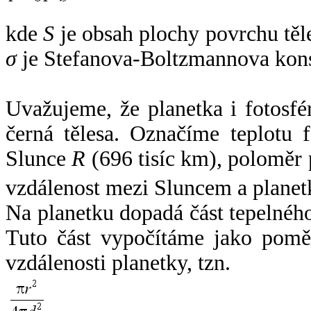
kde
S
je obsah plochy povrchu těl
σ
je Stefanova-Boltzmannova kons
Uvažujeme, že planetka i fotosfér
černá tělesa. Označíme teplotu 
Slunce
R
(696 tisíc km), poloměr
vzdálenost mezi Sluncem a plane
Na planetku dopadá část tepelnéh
Tuto část vypočítáme jako pomě
vzdálenosti planetky, tzn.