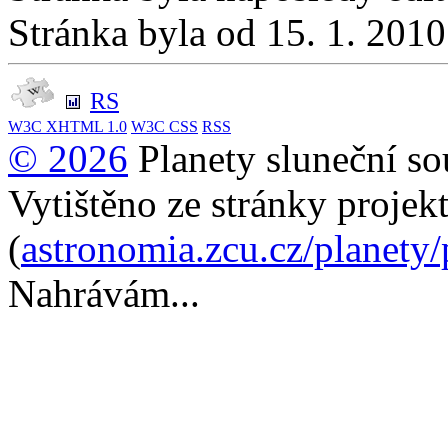
Stránka byla od 15. 1. 201
RS
W3C
XHTML 1.0
W3C
CSS
RSS
© 2026
Planety sluneční so
Vytištěno ze stránky projek
(
astronomia.zcu.cz/planety
Nahrávám...