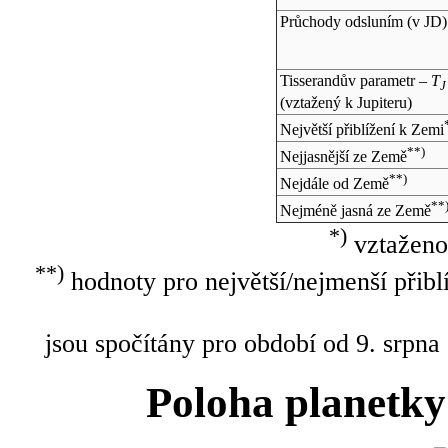
Průchody odsluním (v
JD
)
Tisserandův parametr –
T
J
(vztažený k Jupiteru)
Největší přiblížení k Zemi
**)
Nejjasnější ze Země
**)
Nejdále od Země
**
Nejméně jasná ze Země
*)
vztaženo
**)
hodnoty pro největší/nejmenší přibl
jsou spočítány pro období od 9. srpna
Poloha planetky