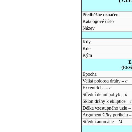
Předběžné označení
Katalogové číslo
Název
Kdy
Kde
Kým
E
(Ekv
Epocha
Velká poloosa dráhy –
a
Excentricita –
e
Střední denní pohyb –
n
Sklon dráhy k ekliptice –
i
Délka vzestupného uzlu –
Argument šířky perihelu 
Střední anomálie –
M