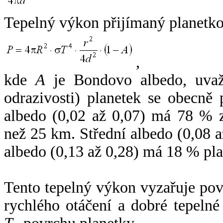
Tepelný výkon přijímaný planetko
,
kde
A
je Bondovo albedo, uvaž
odrazivosti) planetek se obecně
albedo (0,02 až 0,07) má 78 % z
než 25 km. Střední albedo (0,08 
albedo (0,13 až 0,28) má 18 % pla
Tento tepelný výkon vyzařuje po
rychlého otáčení a dobré tepelné