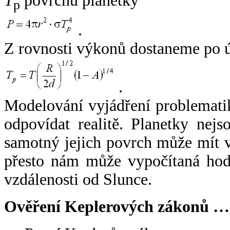
T
povrchu planetky
p
.
Z rovnosti výkonů dostaneme po 
.
Modelování vyjádření problemati
odpovídat realitě. Planetky nejso
samotný jejich povrch může mít v
přesto nám může vypočítaná hodn
vzdálenosti od Slunce.
Ověření Keplerových zákonů …