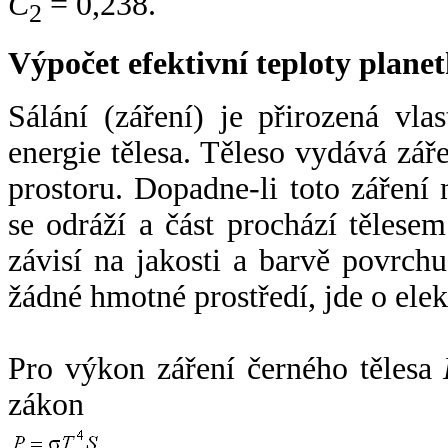
C
= 0,238.
2
Výpočet efektivní teploty plan
Sálání (záření) je přirozená vla
energie tělesa. Těleso vydává zá
prostoru. Dopadne-li toto záření n
se odráží a část prochází tělesem
závisí na jakosti a barvě povrch
žádné hmotné prostředí, jde o ele
Pro výkon záření černého tělesa
zákon