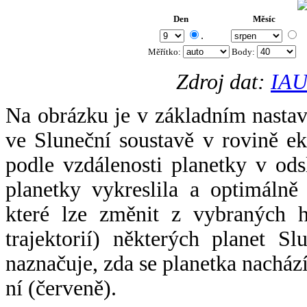
Den
Měsíc
.
Měřítko:
Body
:
Zdroj dat:
IAU
Na obrázku je v základním nastav
ve Sluneční soustavě v rovině ek
podle vzdálenosti planetky v odsl
planetky vykreslila a optimálně
které lze změnit z vybraných h
trajektorií) některých planet Sl
naznačuje, zda se planetka nacház
ní (červeně).