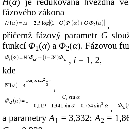
H
(
α
) je redukovaná hvězdná vel
fázového zákona
,
přičemž fázový parametr
G
slouž
funkcí
Φ
(
α
) a
Φ
(
α
). Fázovou fu
1
2
,
i
= 1, 2,
kde
,
,
a parametry
A
= 3,332;
A
= 1,8
1
2