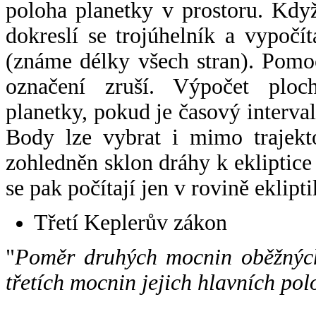
poloha planetky v prostoru. Kdy
dokreslí se trojúhelník a vypoč
(známe délky všech stran). Pomo
označení zruší. Výpočet ploch
planetky, pokud je časový interval
Body lze vybrat i mimo trajekto
zohledněn sklon dráhy k ekliptice
se pak počítají jen v rovině eklipti
Třetí Keplerův zákon
"
Poměr druhých mocnin oběžných
třetích mocnin jejich hlavních pol