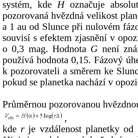
systém, kde
H
označuje absolut
pozorovaná hvězdná velikost plan
a 1 au od Slunce při nulovém fá
souvisí s efektem zjasnění v opoz
o 0,3 mag. Hodnota
G
není zná
používá hodnota 0,15. Fázový úh
k pozorovateli a směrem ke Slunc
pokud se planetka nachází v opozi
Průměrnou pozorovanou hvězdnou 
,
kde
r
je vzdálenost planetky od