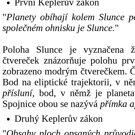
První Keplerův zákon
"
Planety obíhají kolem Slunce p
společném ohnisku je Slunce.
"
Poloha Slunce je vyznačena 
čtvereček znázorňuje polohu pr
zobrazeno modrým čtverečkem. Če
Bod na eliptické trajektorii, v n
přísluní
, bod, v němž je planet
Spojnice obou se nazývá
přímka a
Druhý Keplerův zákon
"
Obsahy ploch opsaných průvodič