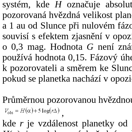
systém, kde
H
označuje absolut
pozorovaná hvězdná velikost plan
a 1 au od Slunce při nulovém fá
souvisí s efektem zjasnění v opoz
o 0,3 mag. Hodnota
G
není zná
používá hodnota 0,15. Fázový úh
k pozorovateli a směrem ke Slunc
pokud se planetka nachází v opozi
Průměrnou pozorovanou hvězdnou 
,
kde
r
je vzdálenost planetky od