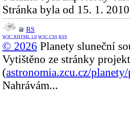
Stránka byla od 15. 1. 201
RS
W3C
XHTML 1.0
W3C
CSS
RSS
© 2026
Planety sluneční so
Vytištěno ze stránky projek
(
astronomia.zcu.cz/planety
Nahrávám...