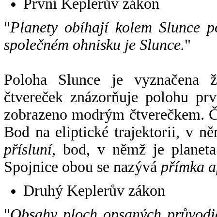
První Keplerův zákon
"
Planety obíhají kolem Slunce p
společném ohnisku je Slunce.
"
Poloha Slunce je vyznačena 
čtvereček znázorňuje polohu pr
zobrazeno modrým čtverečkem. Če
Bod na eliptické trajektorii, v n
přísluní
, bod, v němž je planet
Spojnice obou se nazývá
přímka a
Druhý Keplerův zákon
"
Obsahy ploch opsaných průvodič