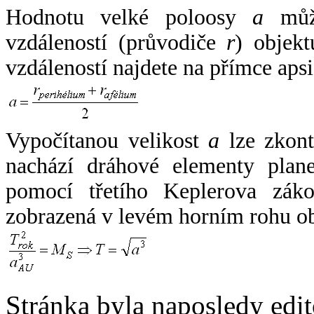
Hodnotu velké poloosy
a
může
vzdáleností (průvodiče
r
) objekt
vzdáleností najdete na přímce apsi
Vypočítanou velikost
a
lze zkont
nachází dráhové elementy plane
pomocí třetího Keplerova zák
zobrazená v levém horním rohu o
Stránka byla naposledy edi