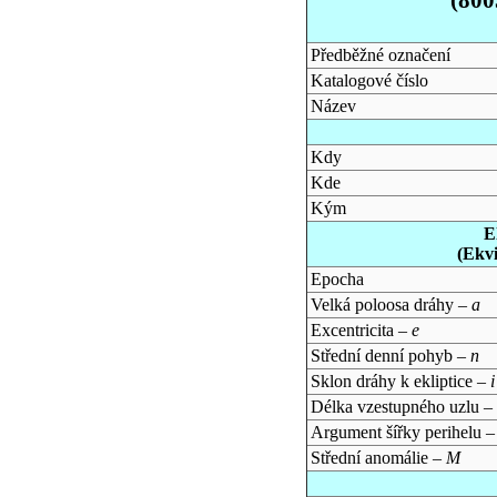
Předběžné označení
Katalogové číslo
Název
Kdy
Kde
Kým
E
(Ekv
Epocha
Velká poloosa dráhy –
a
Excentricita –
e
Střední denní pohyb –
n
Sklon dráhy k ekliptice –
i
Délka vzestupného uzlu –
Argument šířky perihelu 
Střední anomálie –
M