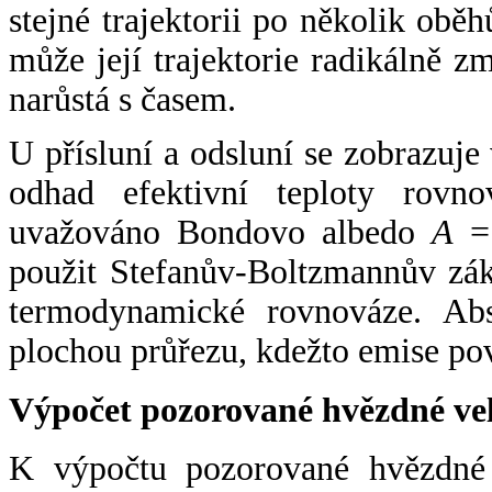
stejné trajektorii po několik oběh
může její trajektorie radikálně zm
narůstá s časem.
U přísluní a odsluní se zobrazuje
odhad efektivní teploty rovno
uvažováno Bondovo albedo
A
= 
použit Stefanův-Boltzmannův zák
termodynamické rovnováze. Abs
plochou průřezu, kdežto emise po
Výpočet pozorované hvězdné ve
K výpočtu pozorované hvězdné v