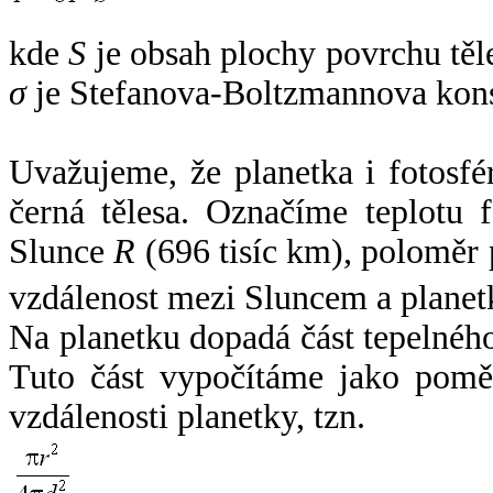
kde
S
je obsah plochy povrchu těl
σ
je Stefanova-Boltzmannova kons
Uvažujeme, že planetka i fotosfér
černá tělesa. Označíme teplotu 
Slunce
R
(696 tisíc km), poloměr
vzdálenost mezi Sluncem a plane
Na planetku dopadá část tepelnéh
Tuto část vypočítáme jako pomě
vzdálenosti planetky, tzn.