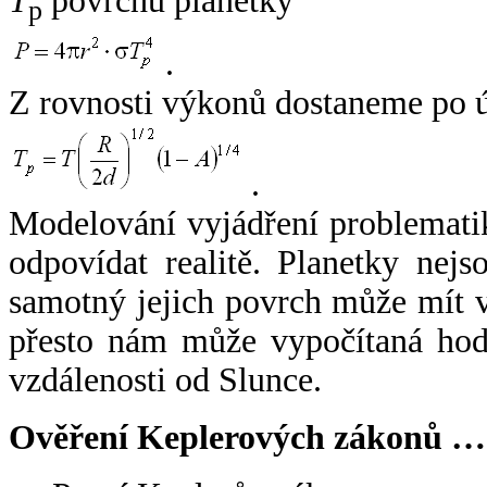
T
povrchu planetky
p
.
Z rovnosti výkonů dostaneme po 
.
Modelování vyjádření problemati
odpovídat realitě. Planetky nejso
samotný jejich povrch může mít v
přesto nám může vypočítaná hodn
vzdálenosti od Slunce.
Ověření Keplerových zákonů …