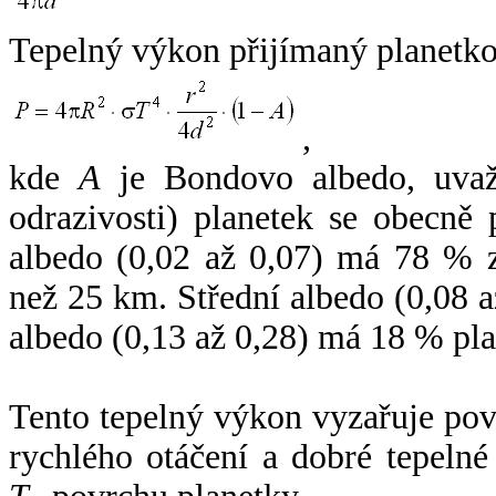
Tepelný výkon přijímaný planetko
,
kde
A
je Bondovo albedo, uvaž
odrazivosti) planetek se obecně
albedo (0,02 až 0,07) má 78 % z
než 25 km. Střední albedo (0,08 
albedo (0,13 až 0,28) má 18 % pla
Tento tepelný výkon vyzařuje po
rychlého otáčení a dobré tepelné