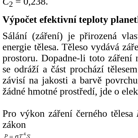
C
= 0,238.
2
Výpočet efektivní teploty plan
Sálání (záření) je přirozená vla
energie tělesa. Těleso vydává zá
prostoru. Dopadne-li toto záření n
se odráží a část prochází tělesem
závisí na jakosti a barvě povrch
žádné hmotné prostředí, jde o ele
Pro výkon záření černého tělesa
zákon