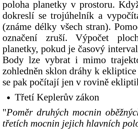
poloha planetky v prostoru. Kdy
dokreslí se trojúhelník a vypoč
(známe délky všech stran). Pomo
označení zruší. Výpočet ploch
planetky, pokud je časový interval
Body lze vybrat i mimo trajekto
zohledněn sklon dráhy k ekliptice
se pak počítají jen v rovině eklipti
Třetí Keplerův zákon
"
Poměr druhých mocnin oběžných
třetích mocnin jejich hlavních pol