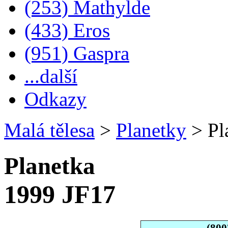
(253) Mathylde
(433) Eros
(951) Gaspra
...další
Odkazy
Malá tělesa
>
Planetky
>
Pl
Planetka
1999 JF17
(800