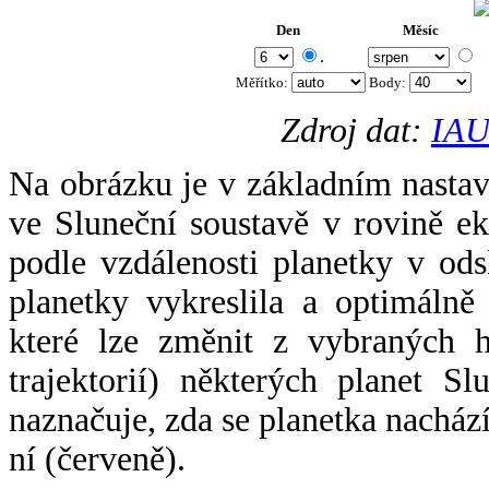
Den
Měsíc
.
Měřítko:
Body
:
Zdroj dat:
IAU
Na obrázku je v základním nastav
ve Sluneční soustavě v rovině ek
podle vzdálenosti planetky v odsl
planetky vykreslila a optimálně
které lze změnit z vybraných h
trajektorií) některých planet Sl
naznačuje, zda se planetka nacház
ní (červeně).