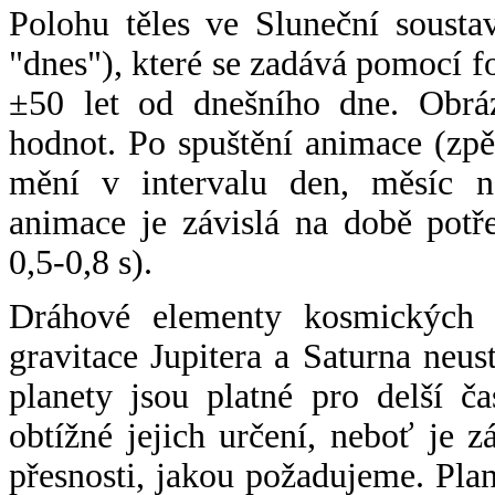
Polohu těles ve Sluneční sousta
"dnes"), které se zadává pomocí 
±50 let od dnešního dne. Obráz
hodnot. Po spuštění animace (zpě
mění v intervalu den, měsíc ne
animace je závislá na době potř
0,5-0,8 s).
Dráhové elementy kosmických t
gravitace Jupitera a Saturna neu
planety jsou platné pro delší č
obtížné jejich určení, neboť je 
přesnosti, jakou požadujeme. Pla