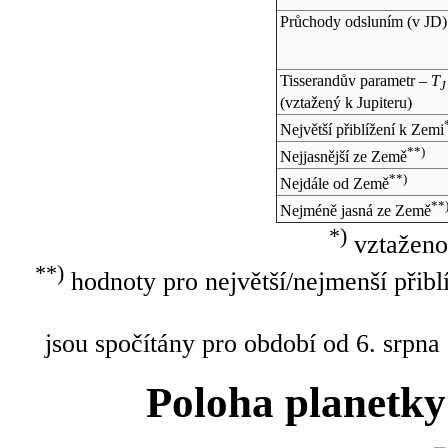
Průchody odsluním (v
JD
)
Tisserandův parametr –
T
J
(vztažený k Jupiteru)
Největší přiblížení k Zemi
**)
Nejjasnější ze Země
**)
Nejdále od Země
**
Nejméně jasná ze Země
*)
vztaženo
**)
hodnoty pro největší/nejmenší přibl
jsou spočítány pro období od 6. srpna
Poloha planetky