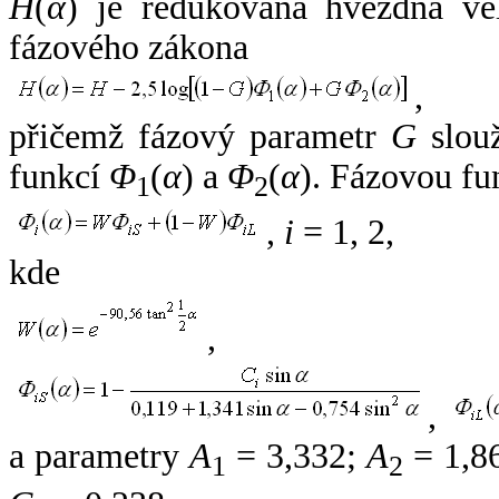
H
(
α
) je redukovaná hvězdná vel
fázového zákona
,
přičemž fázový parametr
G
slouž
funkcí
Φ
(
α
) a
Φ
(
α
). Fázovou fu
1
2
,
i
= 1, 2,
kde
,
,
a parametry
A
= 3,332;
A
= 1,8
1
2