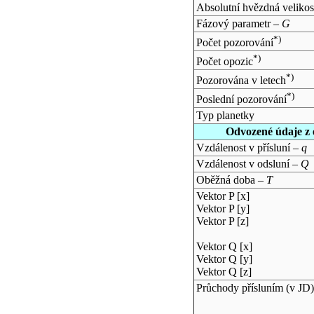
Absolutní hvězdná velikos
Fázový parametr –
G
*)
Počet pozorování
*)
Počet opozic
*)
Pozorována v letech
*)
Poslední pozorování
Typ planetky
Odvozené údaje z 
Vzdálenost v přísluní –
q
Vzdálenost v odsluní –
Q
Oběžná doba –
T
Vektor P [x]
Vektor P [y]
Vektor P [z]
Vektor Q [x]
Vektor Q [y]
Vektor Q [z]
Průchody přísluním (v
JD
)