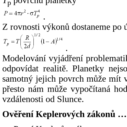
T
povrchu planetky
p
.
Z rovnosti výkonů dostaneme po 
.
Modelování vyjádření problemati
odpovídat realitě. Planetky nejso
samotný jejich povrch může mít v
přesto nám může vypočítaná hodn
vzdálenosti od Slunce.
Ověření Keplerových zákonů …