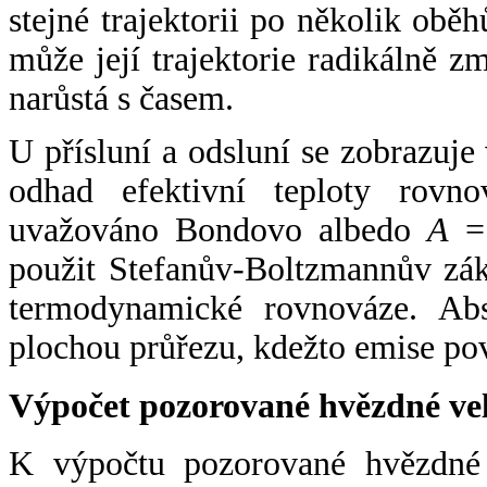
stejné trajektorii po několik oběh
může její trajektorie radikálně zm
narůstá s časem.
U přísluní a odsluní se zobrazuje
odhad efektivní teploty rovno
uvažováno Bondovo albedo
A
= 
použit Stefanův-Boltzmannův zák
termodynamické rovnováze. Abs
plochou průřezu, kdežto emise po
Výpočet pozorované hvězdné ve
K výpočtu pozorované hvězdné v