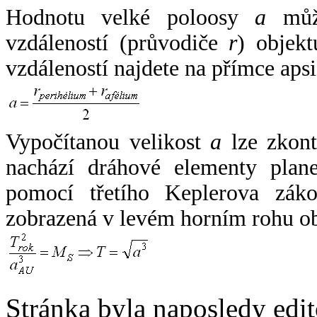
Hodnotu velké poloosy
a
může
vzdáleností (průvodiče
r
) objekt
vzdáleností najdete na přímce apsi
Vypočítanou velikost
a
lze zkont
nachází dráhové elementy plane
pomocí třetího Keplerova zák
zobrazená v levém horním rohu o
Stránka byla naposledy edi