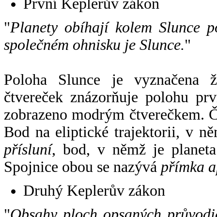
První Keplerův zákon
"
Planety obíhají kolem Slunce p
společném ohnisku je Slunce.
"
Poloha Slunce je vyznačena 
čtvereček znázorňuje polohu pr
zobrazeno modrým čtverečkem. Če
Bod na eliptické trajektorii, v n
přísluní
, bod, v němž je planet
Spojnice obou se nazývá
přímka a
Druhý Keplerův zákon
"
Obsahy ploch opsaných průvodič