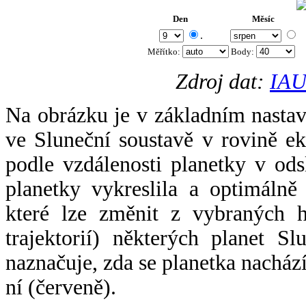
Den
Měsíc
.
Měřítko:
Body
:
Zdroj dat:
IAU
Na obrázku je v základním nastav
ve Sluneční soustavě v rovině ek
podle vzdálenosti planetky v odsl
planetky vykreslila a optimálně
které lze změnit z vybraných h
trajektorií) některých planet Sl
naznačuje, zda se planetka nacház
ní (červeně).