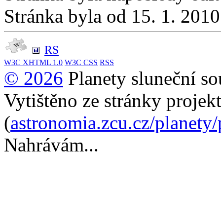
Stránka byla od 15. 1. 201
RS
W3C
XHTML 1.0
W3C
CSS
RSS
© 2026
Planety sluneční so
Vytištěno ze stránky projek
(
astronomia.zcu.cz/planety
Nahrávám...