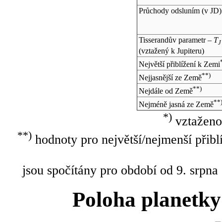
Průchody odsluním (v
JD
)
Tisserandův parametr –
T
J
(vztažený k Jupiteru)
Největší přiblížení k Zemi
**)
Nejjasnější ze Země
**)
Nejdále od Země
**
Nejméně jasná ze Země
*)
vztaženo
**)
hodnoty pro největší/nejmenší přibl
jsou spočítány pro období od 9. srpna
Poloha planetky