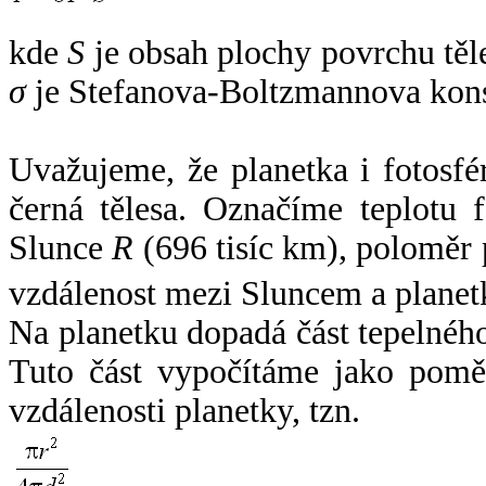
kde
S
je obsah plochy povrchu těl
σ
je Stefanova-Boltzmannova kons
Uvažujeme, že planetka i fotosfér
černá tělesa. Označíme teplotu 
Slunce
R
(696 tisíc km), poloměr
vzdálenost mezi Sluncem a plane
Na planetku dopadá část tepelnéh
Tuto část vypočítáme jako pomě
vzdálenosti planetky, tzn.