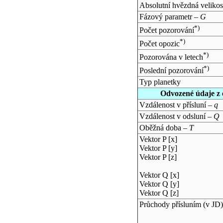
Absolutní hvězdná velikos
Fázový parametr –
G
*)
Počet pozorování
*)
Počet opozic
*)
Pozorována v letech
*)
Poslední pozorování
Typ planetky
Odvozené údaje z 
Vzdálenost v přísluní –
q
Vzdálenost v odsluní –
Q
Oběžná doba –
T
Vektor P [x]
Vektor P [y]
Vektor P [z]
Vektor Q [x]
Vektor Q [y]
Vektor Q [z]
Průchody přísluním (v
JD
)