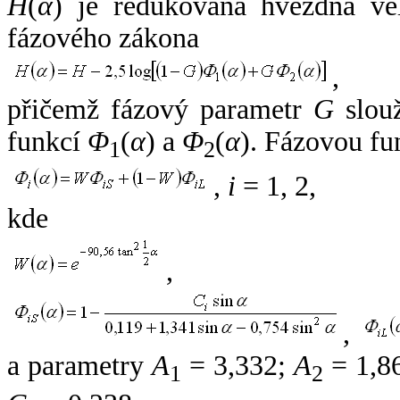
H
(
α
) je redukovaná hvězdná vel
fázového zákona
,
přičemž fázový parametr
G
slouž
funkcí
Φ
(
α
) a
Φ
(
α
). Fázovou fu
1
2
,
i
= 1, 2,
kde
,
,
a parametry
A
= 3,332;
A
= 1,8
1
2