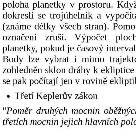
poloha planetky v prostoru. Kdy
dokreslí se trojúhelník a vypoč
(známe délky všech stran). Pomo
označení zruší. Výpočet ploch
planetky, pokud je časový interval
Body lze vybrat i mimo trajekto
zohledněn sklon dráhy k ekliptice
se pak počítají jen v rovině eklipti
Třetí Keplerův zákon
"
Poměr druhých mocnin oběžných
třetích mocnin jejich hlavních pol