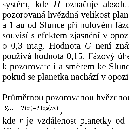
systém, kde
H
označuje absolut
pozorovaná hvězdná velikost plan
a 1 au od Slunce při nulovém fá
souvisí s efektem zjasnění v opoz
o 0,3 mag. Hodnota
G
není zná
používá hodnota 0,15. Fázový úh
k pozorovateli a směrem ke Slunc
pokud se planetka nachází v opozi
Průměrnou pozorovanou hvězdnou 
,
kde
r
je vzdálenost planetky od