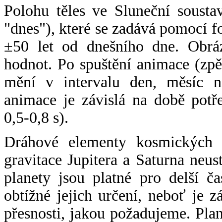
Polohu těles ve Sluneční sousta
"dnes"), které se zadává pomocí 
±50 let od dnešního dne. Obráz
hodnot. Po spuštění animace (zpě
mění v intervalu den, měsíc ne
animace je závislá na době potř
0,5-0,8 s).
Dráhové elementy kosmických t
gravitace Jupitera a Saturna neu
planety jsou platné pro delší č
obtížné jejich určení, neboť je 
přesnosti, jakou požadujeme. Pla