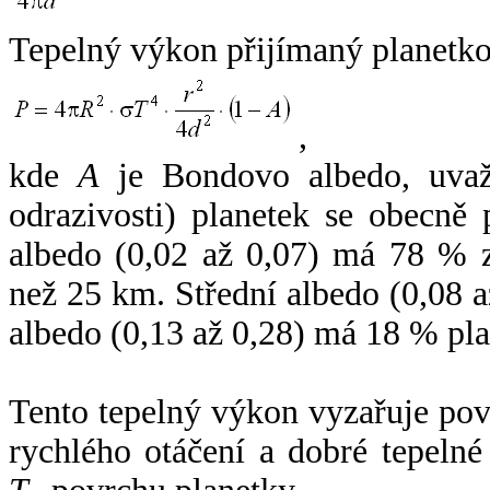
Tepelný výkon přijímaný planetko
,
kde
A
je Bondovo albedo, uvaž
odrazivosti) planetek se obecně
albedo (0,02 až 0,07) má 78 % z
než 25 km. Střední albedo (0,08 
albedo (0,13 až 0,28) má 18 % pla
Tento tepelný výkon vyzařuje po
rychlého otáčení a dobré tepelné