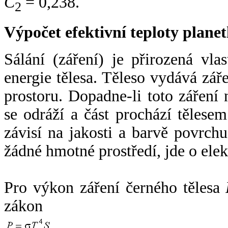
C
= 0,238.
2
Výpočet efektivní teploty plan
Sálání (záření) je přirozená vla
energie tělesa. Těleso vydává zá
prostoru. Dopadne-li toto záření n
se odráží a část prochází tělesem
závisí na jakosti a barvě povrch
žádné hmotné prostředí, jde o ele
Pro výkon záření černého tělesa
zákon