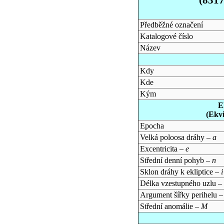
Předběžné označení
Katalogové číslo
Název
Kdy
Kde
Kým
E
(Ekv
Epocha
Velká poloosa dráhy –
a
Excentricita –
e
Střední denní pohyb –
n
Sklon dráhy k ekliptice –
i
Délka vzestupného uzlu –
Argument šířky perihelu 
Střední anomálie –
M