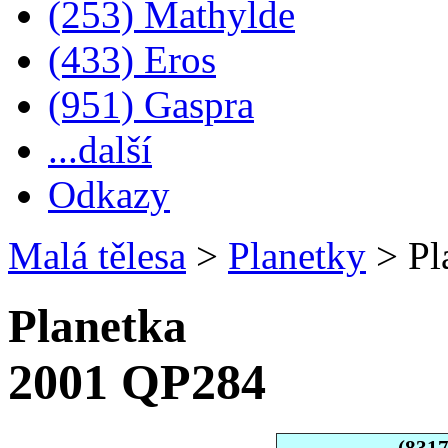
(253) Mathylde
(433) Eros
(951) Gaspra
...další
Odkazy
Malá tělesa
>
Planetky
>
Pl
Planetka
2001 QP284
(831