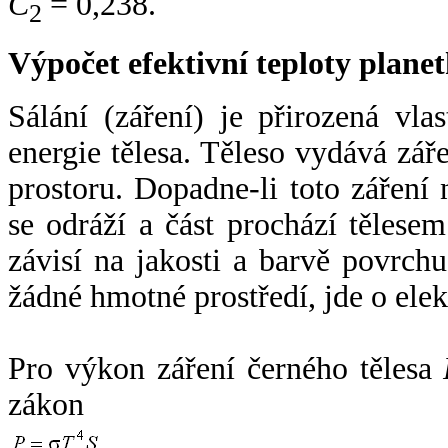
C
= 0,238.
2
Výpočet efektivní teploty plan
Sálání (záření) je přirozená vla
energie tělesa. Těleso vydává zá
prostoru. Dopadne-li toto záření n
se odráží a část prochází tělesem
závisí na jakosti a barvě povrch
žádné hmotné prostředí, jde o ele
Pro výkon záření černého tělesa
zákon