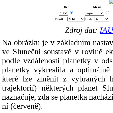
Den
Měsíc
.
Měřítko:
Body
:
Zdroj dat:
IAU
Na obrázku je v základním nastav
ve Sluneční soustavě v rovině ek
podle vzdálenosti planetky v odsl
planetky vykreslila a optimálně
které lze změnit z vybraných h
trajektorií) některých planet Sl
naznačuje, zda se planetka nacház
ní (červeně).