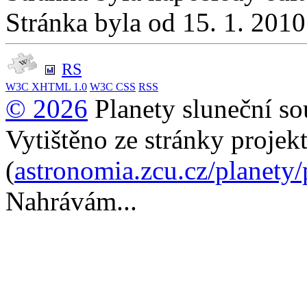
Stránka byla od 15. 1. 201
RS
W3C
XHTML 1.0
W3C
CSS
RSS
© 2026
Planety sluneční so
Vytištěno ze stránky projek
(
astronomia.zcu.cz/planety
Nahrávám...