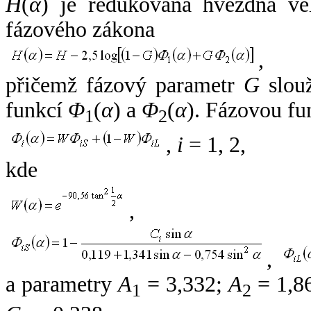
H
(
α
) je redukovaná hvězdná vel
fázového zákona
,
přičemž fázový parametr
G
slouž
funkcí
Φ
(
α
) a
Φ
(
α
). Fázovou fu
1
2
,
i
= 1, 2,
kde
,
,
a parametry
A
= 3,332;
A
= 1,8
1
2