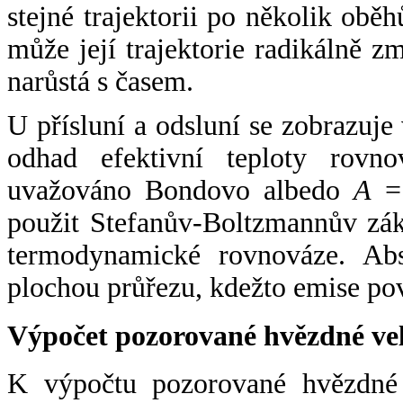
stejné trajektorii po několik oběh
může její trajektorie radikálně zm
narůstá s časem.
U přísluní a odsluní se zobrazuje
odhad efektivní teploty rovno
uvažováno Bondovo albedo
A
= 
použit Stefanův-Boltzmannův zák
termodynamické rovnováze. Abs
plochou průřezu, kdežto emise po
Výpočet pozorované hvězdné ve
K výpočtu pozorované hvězdné v