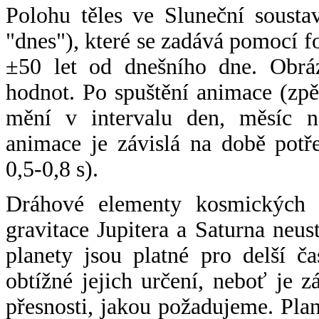
Polohu těles ve Sluneční sousta
"dnes"), které se zadává pomocí 
±50 let od dnešního dne. Obráz
hodnot. Po spuštění animace (zpě
mění v intervalu den, měsíc ne
animace je závislá na době potř
0,5-0,8 s).
Dráhové elementy kosmických t
gravitace Jupitera a Saturna neu
planety jsou platné pro delší č
obtížné jejich určení, neboť je 
přesnosti, jakou požadujeme. Pla