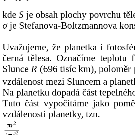
kde
S
je obsah plochy povrchu těl
σ
je Stefanova-Boltzmannova kons
Uvažujeme, že planetka i fotosfér
černá tělesa. Označíme teplotu 
Slunce
R
(696 tisíc km), poloměr
vzdálenost mezi Sluncem a plane
Na planetku dopadá část tepelnéh
Tuto část vypočítáme jako pomě
vzdálenosti planetky, tzn.