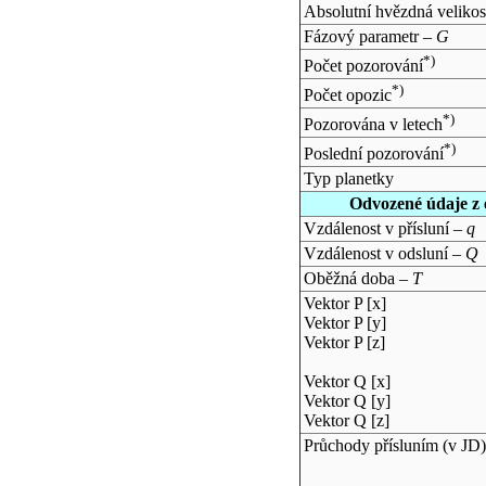
Absolutní hvězdná velikos
Fázový parametr –
G
*)
Počet pozorování
*)
Počet opozic
*)
Pozorována v letech
*)
Poslední pozorování
Typ planetky
Odvozené údaje z 
Vzdálenost v přísluní –
q
Vzdálenost v odsluní –
Q
Oběžná doba –
T
Vektor P [x]
Vektor P [y]
Vektor P [z]
Vektor Q [x]
Vektor Q [y]
Vektor Q [z]
Průchody přísluním (v
JD
)