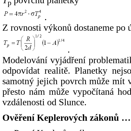
T
povrchu planetky
p
.
Z rovnosti výkonů dostaneme po 
.
Modelování vyjádření problemati
odpovídat realitě. Planetky nejso
samotný jejich povrch může mít v
přesto nám může vypočítaná hodn
vzdálenosti od Slunce.
Ověření Keplerových zákonů …