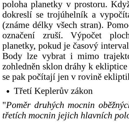
poloha planetky v prostoru. Kdy
dokreslí se trojúhelník a vypoč
(známe délky všech stran). Pomo
označení zruší. Výpočet ploch
planetky, pokud je časový interval
Body lze vybrat i mimo trajekto
zohledněn sklon dráhy k ekliptice
se pak počítají jen v rovině eklipti
Třetí Keplerův zákon
"
Poměr druhých mocnin oběžných
třetích mocnin jejich hlavních pol