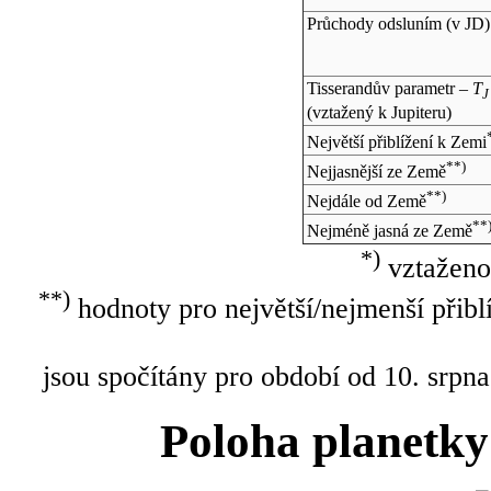
Průchody odsluním (v
JD
)
Tisserandův parametr –
T
J
(vztažený k Jupiteru)
Největší přiblížení k Zemi
**)
Nejjasnější ze Země
**)
Nejdále od Země
**
Nejméně jasná ze Země
*)
vztaženo
**)
hodnoty pro největší/nejmenší přibl
jsou spočítány pro období od 10. srpna
Poloha planetky