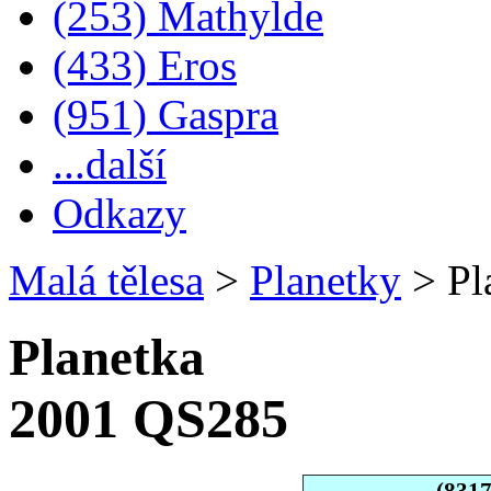
(253) Mathylde
(433) Eros
(951) Gaspra
...další
Odkazy
Malá tělesa
>
Planetky
>
Pl
Planetka
2001 QS285
(831