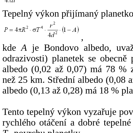
Tepelný výkon přijímaný planetko
,
kde
A
je Bondovo albedo, uvaž
odrazivosti) planetek se obecně
albedo (0,02 až 0,07) má 78 % z
než 25 km. Střední albedo (0,08 
albedo (0,13 až 0,28) má 18 % pla
Tento tepelný výkon vyzařuje po
rychlého otáčení a dobré tepelné