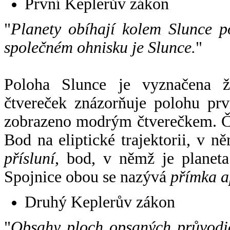
První Keplerův zákon
"
Planety obíhají kolem Slunce p
společném ohnisku je Slunce.
"
Poloha Slunce je vyznačena 
čtvereček znázorňuje polohu pr
zobrazeno modrým čtverečkem. Če
Bod na eliptické trajektorii, v n
přísluní
, bod, v němž je planet
Spojnice obou se nazývá
přímka a
Druhý Keplerův zákon
"
Obsahy ploch opsaných průvodič