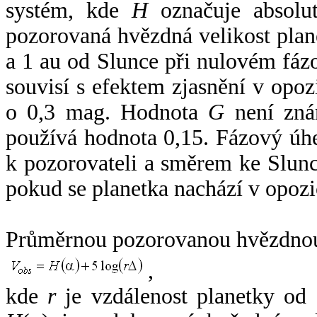
systém, kde
H
označuje absolut
pozorovaná hvězdná velikost plan
a 1 au od Slunce při nulovém fá
souvisí s efektem zjasnění v opoz
o 0,3 mag. Hodnota
G
není zná
používá hodnota 0,15. Fázový úh
k pozorovateli a směrem ke Slunc
pokud se planetka nachází v opozi
Průměrnou pozorovanou hvězdnou 
,
kde
r
je vzdálenost planetky od