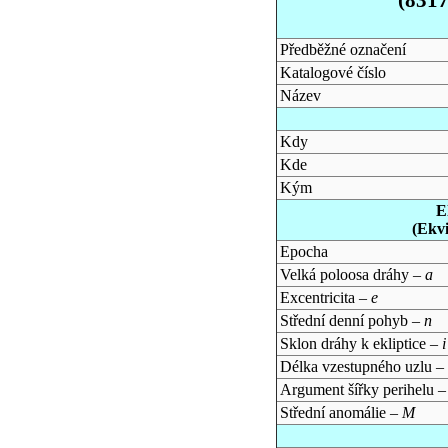
Předběžné označení
Katalogové číslo
Název
Kdy
Kde
Kým
E
(Ekv
Epocha
Velká poloosa dráhy –
a
Excentricita –
e
Střední denní pohyb –
n
Sklon dráhy k ekliptice –
i
Délka vzestupného uzlu –
Argument šířky perihelu 
Střední anomálie –
M