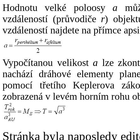
Hodnotu velké poloosy
a
může
vzdáleností (průvodiče
r
) objekt
vzdáleností najdete na přímce apsi
Vypočítanou velikost
a
lze zkont
nachází dráhové elementy plane
pomocí třetího Keplerova zák
zobrazená v levém horním rohu o
Stránka byla naposledy edi