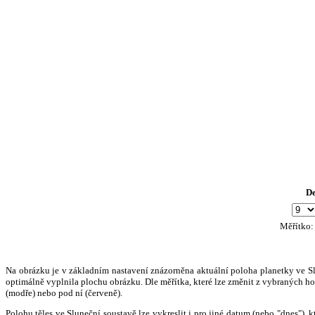
D
Měřítko
Na obrázku je v základním nastavení znázorněna aktuální poloha planetky ve Slun
optimálně vyplnila plochu obrázku. Dle měřítka, které lze změnit z vybraných hod
(modře) nebo pod ní (červeně).
Polohu těles ve Sluneční soustavě lze vykreslit i pro jiné datum (nebo "dnes")