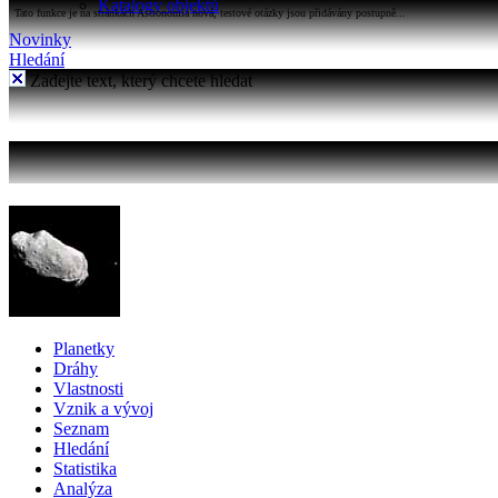
Katalogy objektů
Tato funkce je na stránkách Astronomia nová, testové otázky jsou přidávány postupně...
Novinky
Hledání
Zadejte text, který chcete hledat
Planetky
Dráhy
Vlastnosti
Vznik a vývoj
Seznam
Hledání
Statistika
Analýza