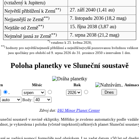
(vztažený k Jupiteru)
**)
27. září 2040
(1,41 au)
Největší přiblížení k Zemi
**)
7. listopadu 2036
(18,2 mag)
Nejjasnější ze Země
**)
15. října 2038
(3,87 au)
Nejdále od Země
**)
7. srpna 2038
(21,2 mag)
Nejméně jasná ze Země
*)
vztaženo k 25. května 2026;
**)
hodnoty pro největší/nejmenší přiblížení a nejnižší/nejvyšší pozorovanou hvězdnou velikost
jsou spočítány pro období od 9. srpna 2026 do 31. prosince 2050 s intervalem 1 den.
Poloha planetky ve Sluneční soustavě
en
Měsíc
Rok
Animac
.
:
Body
:
Zdroj dat:
IAU Minor Planet Center
eční soustavě v rovině ekliptiky. Měřítko je zvoleno automaticky podle vzdálenost
not, je vykreslena i poloha (včetně trajektorií) některých planet Sluneční soustavy
, které se zadává pomocí formuláře pod obrázkem. Lze zadat datum ±50 let od dneš