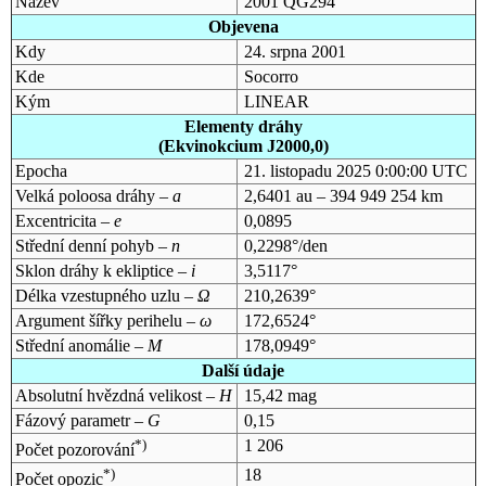
Název
2001 QG294
Objevena
Kdy
24. srpna 2001
Kde
Socorro
Kým
LINEAR
Elementy dráhy
(Ekvinokcium J2000,0)
Epocha
21. listopadu 2025 0:00:00 UTC
Velká poloosa dráhy –
a
2,6401 au – 394 949 254 km
Excentricita –
e
0,0895
Střední denní pohyb –
n
0,2298°/den
Sklon dráhy k ekliptice –
i
3,5117°
Délka vzestupného uzlu –
Ω
210,2639°
Argument šířky perihelu –
ω
172,6524°
Střední anomálie –
M
178,0949°
Další údaje
Absolutní hvězdná velikost –
H
15,42 mag
Fázový parametr –
G
0,15
*)
1 206
Počet pozorování
*)
18
Počet opozic