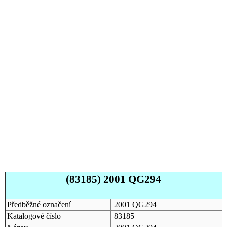
(83185) 2001 QG294
Předběžné označení
2001 QG294
Katalogové číslo
83185