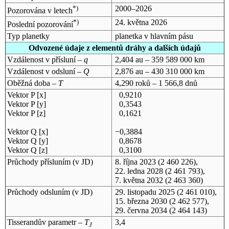
*)
2000–2026
Pozorována v letech
*)
24. května 2026
Poslední pozorování
Typ planetky
planetka v hlavním pásu
Odvozené údaje z elementů dráhy a dalších údajů
Vzdálenost v přísluní –
q
2,404 au – 359 589 000 km
Vzdálenost v odsluní –
Q
2,876 au – 430 310 000 km
Oběžná doba –
T
4,290 roků – 1 566,8 dnů
Vektor P [x]
0,9210
Vektor P [y]
0,3543
Vektor P [z]
0,1621
Vektor Q [x]
−0,3884
Vektor Q [y]
0,8678
Vektor Q [z]
0,3100
Průchody přísluním (v
JD
)
8. října 2023
(2 460 226),
22. ledna 2028
(2 461 793),
7. května 2032
(2 463 360)
Průchody odsluním (v
JD
)
29. listopadu 2025
(2 461 010),
15. března 2030
(2 462 577),
29. června 2034
(2 464 143)
Tisserandův parametr –
T
3,4
J