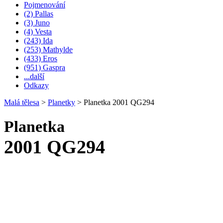
Pojmenování
(2) Pallas
(3) Juno
(4) Vesta
(243) Ida
(253) Mathylde
(433) Eros
(951) Gaspra
...další
Odkazy
Malá tělesa
>
Planetky
>
Planetka 2001 QG294
Planetka
2001 QG294