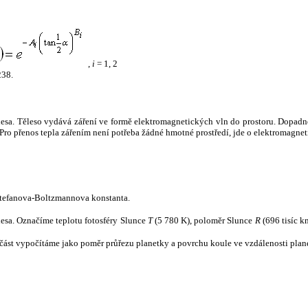
,
i
= 1, 2
238.
tělesa. Těleso vydává záření ve formě elektromagnetických vln do prostoru. Dopadne-l
u. Pro přenos tepla zářením není potřeba žádné hmotné prostředí, jde o elektromagnet
tefanova-Boltzmannova konstanta.
tělesa. Označíme teplotu fotosféry Slunce
T
(5 780 K), poloměr Slunce
R
(696 tisíc k
část vypočítáme jako poměr průřezu planetky a povrchu koule ve vzdálenosti plane