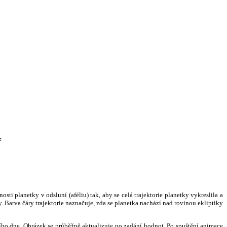
e
i planetky v odsluní (aféliu) tak, aby se celá trajektorie planetky vykreslila a
. Barva čáry trajektorie naznačuje, zda se planetka nachází nad rovinou ekliptiky
ního dne. Obrázek se průběžně aktualizuje po zadání hodnot. Po spuštění animace