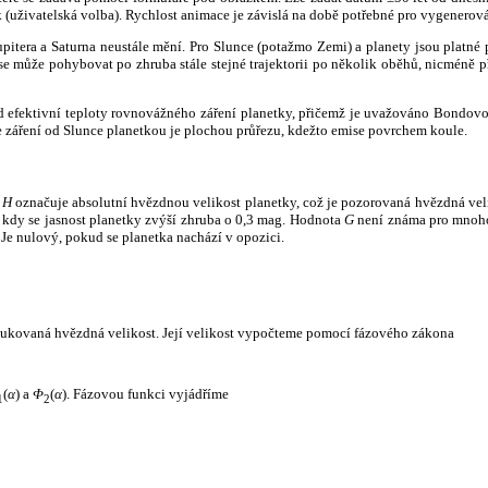
k (uživatelská volba). Rychlost animace je závislá na době potřebné pro vygenerová
itera a Saturna neustále mění. Pro Slunce (potažmo Zemi) a planety jsou platné p
 může pohybovat po zhruba stále stejné trajektorii po několik oběhů, nicméně při p
had efektivní teploty rovnovážného záření planetky, přičemž je uvažováno Bondov
záření od Slunce planetkou je plochou průřezu, kdežto emise povrchem koule.
e
H
označuje absolutní hvězdnou velikost planetky, což je pozorovaná hvězdná veli
i, kdy se jasnost planetky zvýší zhruba o 0,3 mag. Hodnota
G
není známa pro mnoho 
Je nulový, pokud se planetka nachází v opozici.
edukovaná hvězdná velikost. Její velikost vypočteme pomocí fázového zákona
(
α
) a
Φ
(
α
). Fázovou funkci vyjádříme
1
2