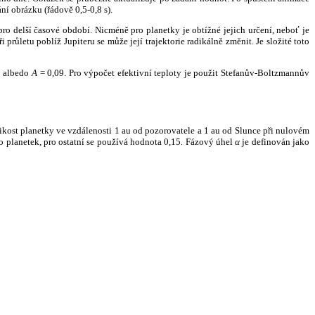
ní obrázku (řádově 0,5-0,8 s).
ro delší časové období. Nicméně pro planetky je obtížné jejich určení, neboť je
růletu poblíž Jupiteru se může její trajektorie radikálně změnit. Je složité toto
o albedo
A
= 0,09. Pro výpočet efektivní teploty je použit Stefanův-Boltzmannův
kost planetky ve vzdálenosti 1 au od pozorovatele a 1 au od Slunce při nulovém
planetek, pro ostatní se používá hodnota 0,15. Fázový úhel
α
je definován jako