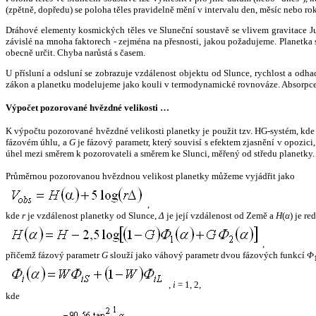
(zpětně, dopředu) se poloha těles pravidelně mění v intervalu den, měsíc nebo ro
Dráhové elementy kosmických těles ve Sluneční soustavě se vlivem gravitace Jup
závislé na mnoha faktorech - zejména na přesnosti, jakou požadujeme. Planetka se
obecně určit. Chyba narůstá s časem.
U přísluní a odsluní se zobrazuje vzdálenost objektu od Slunce, rychlost a od
zákon a planetku modelujeme jako kouli v termodynamické rovnováze. Absorpce 
Výpočet pozorované hvězdné velikosti …
K výpočtu pozorované hvězdné velikosti planetky je použit tzv. HG-systém, kd
fázovém úhlu, a
G
je fázový parametr, který souvisí s efektem zjasnění v opozic
úhel mezi směrem k pozorovateli a směrem ke Slunci, měřený od středu planetky. 
Průměrnou pozorovanou hvězdnou velikost planetky můžeme vyjádřit jako
,
kde
r
je vzdálenost planetky od Slunce,
Δ
je její vzdálenost od Země a
H
(
α
) je r
,
přičemž fázový parametr
G
slouží jako váhový parametr dvou fázových funkcí
Φ
,
i
= 1, 2,
kde