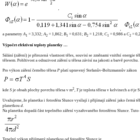
,
,
a parametry
A
= 3,332;
A
= 1,862;
B
= 0,631;
B
= 1,218;
C
= 0,986 a
C
= 0,
1
2
1
2
1
2
Výpočet efektivní teploty planetky …
Sálání (záření) je přirozená vlastnost těles, souvisí se změnami vnitřní energie 
tělesem. Pohltivost a odrazivost záření u tělesa závisí na jakosti a barvě povrch
Pro výkon záření černého tělesa
P
platí upravený Stefanův-Boltzmannův zákon
2
kde
S
je obsah plochy povrchu tělesa v m
,
T
je teplota tělesa v kelvinech a
σ
je S
Uvažujeme, že planetka i fotosféra Slunce vysílají i přijímají záření jako černá 
planetkou
d
.
Na planetku dopadá část tepelného záření vyzařovaného fotosférou Slunce. Tuto 
Tepelný výkon přijímaný planetkou od fotosféry Slunce je