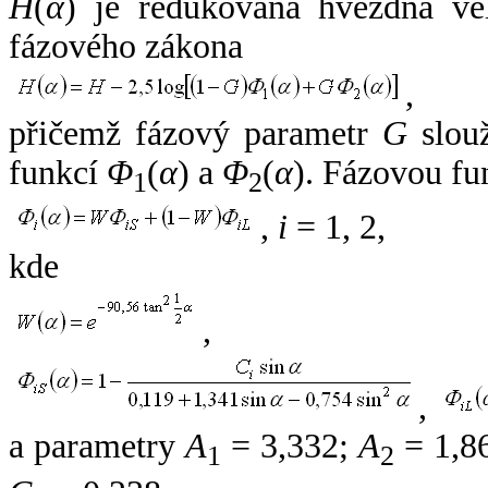
H
(
α
) je redukovaná hvězdná vel
fázového zákona
,
přičemž fázový parametr
G
slouž
funkcí
Φ
(
α
) a
Φ
(
α
). Fázovou fu
1
2
,
i
= 1, 2,
kde
,
,
a parametry
A
= 3,332;
A
= 1,8
1
2