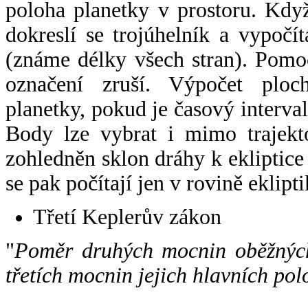
poloha planetky v prostoru. Kdy
dokreslí se trojúhelník a vypoč
(známe délky všech stran). Pomo
označení zruší. Výpočet ploch
planetky, pokud je časový interval
Body lze vybrat i mimo trajekto
zohledněn sklon dráhy k ekliptice
se pak počítají jen v rovině eklipti
Třetí Keplerův zákon
"
Poměr druhých mocnin oběžných
třetích mocnin jejich hlavních pol