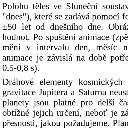
Polohu těles ve Sluneční sousta
"dnes"), které se zadává pomocí 
±50 let od dnešního dne. Obráz
hodnot. Po spuštění animace (zpě
mění v intervalu den, měsíc ne
animace je závislá na době potř
0,5-0,8 s).
Dráhové elementy kosmických t
gravitace Jupitera a Saturna neu
planety jsou platné pro delší č
obtížné jejich určení, neboť je 
přesnosti, jakou požadujeme. Pla