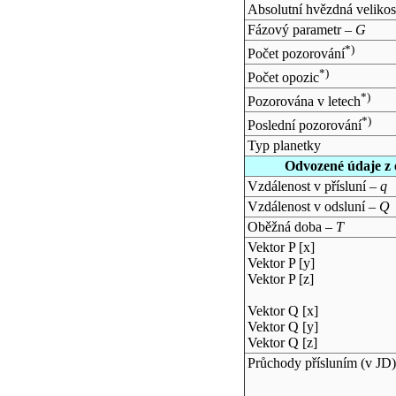
Absolutní hvězdná velikos
Fázový parametr –
G
*)
Počet pozorování
*)
Počet opozic
*)
Pozorována v letech
*)
Poslední pozorování
Typ planetky
Odvozené údaje z 
Vzdálenost v přísluní –
q
Vzdálenost v odsluní –
Q
Oběžná doba –
T
Vektor P [x]
Vektor P [y]
Vektor P [z]
Vektor Q [x]
Vektor Q [y]
Vektor Q [z]
Průchody přísluním (v
JD
)