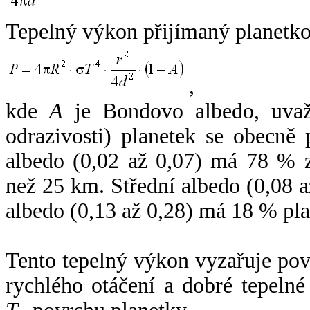
Tepelný výkon přijímaný planetko
,
kde
A
je Bondovo albedo, uvaž
odrazivosti) planetek se obecně
albedo (0,02 až 0,07) má 78 % z
než 25 km. Střední albedo (0,08 
albedo (0,13 až 0,28) má 18 % pla
Tento tepelný výkon vyzařuje po
rychlého otáčení a dobré tepelné