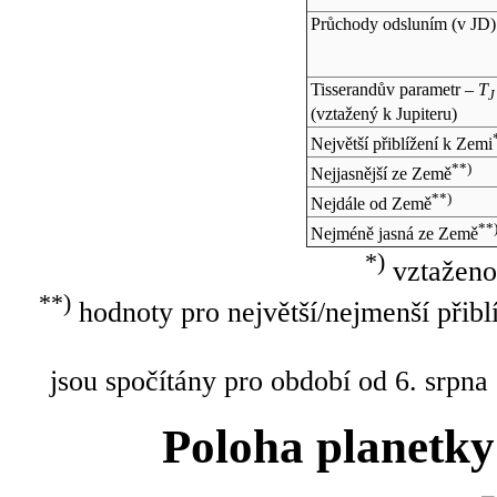
Průchody odsluním (v
JD
)
Tisserandův parametr –
T
J
(vztažený k Jupiteru)
Největší přiblížení k Zemi
**)
Nejjasnější ze Země
**)
Nejdále od Země
**
Nejméně jasná ze Země
*)
vztaženo
**)
hodnoty pro největší/nejmenší přibl
jsou spočítány pro období od 6. srpna
Poloha planetky