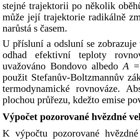
stejné trajektorii po několik oběh
může její trajektorie radikálně zm
narůstá s časem.
U přísluní a odsluní se zobrazuje
odhad efektivní teploty rovno
uvažováno Bondovo albedo
A
= 
použit Stefanův-Boltzmannův zák
termodynamické rovnováze. Abs
plochou průřezu, kdežto emise po
Výpočet pozorované hvězdné ve
K výpočtu pozorované hvězdné v