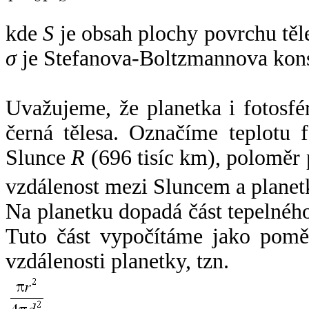
kde
S
je obsah plochy povrchu těl
σ
je Stefanova-Boltzmannova kons
Uvažujeme, že planetka i fotosfér
černá tělesa. Označíme teplotu 
Slunce
R
(696 tisíc km), poloměr
vzdálenost mezi Sluncem a plane
Na planetku dopadá část tepelnéh
Tuto část vypočítáme jako pomě
vzdálenosti planetky, tzn.