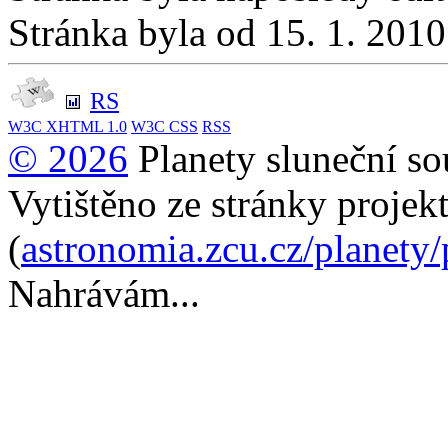
Stránka byla od 15. 1. 201
RS
W3C
XHTML 1.0
W3C
CSS
RSS
© 2026
Planety sluneční so
Vytištěno ze stránky projek
(
astronomia.zcu.cz/planety
Nahrávám...