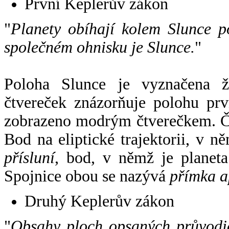
První Keplerův zákon
"
Planety obíhají kolem Slunce p
společném ohnisku je Slunce.
"
Poloha Slunce je vyznačena 
čtvereček znázorňuje polohu pr
zobrazeno modrým čtverečkem. Če
Bod na eliptické trajektorii, v n
přísluní
, bod, v němž je planet
Spojnice obou se nazývá
přímka a
Druhý Keplerův zákon
"
Obsahy ploch opsaných průvodič