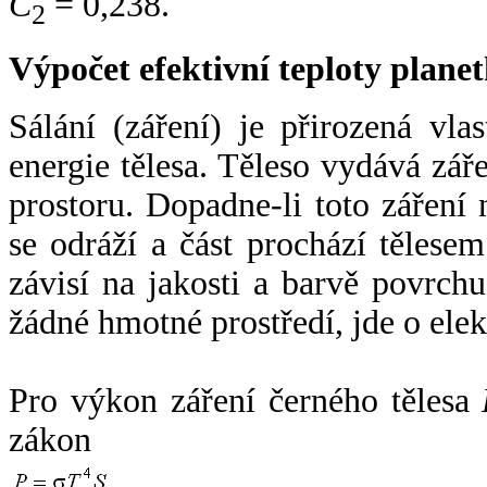
C
= 0,238.
2
Výpočet efektivní teploty plan
Sálání (záření) je přirozená vla
energie tělesa. Těleso vydává zá
prostoru. Dopadne-li toto záření n
se odráží a část prochází tělesem
závisí na jakosti a barvě povrch
žádné hmotné prostředí, jde o ele
Pro výkon záření černého tělesa
zákon