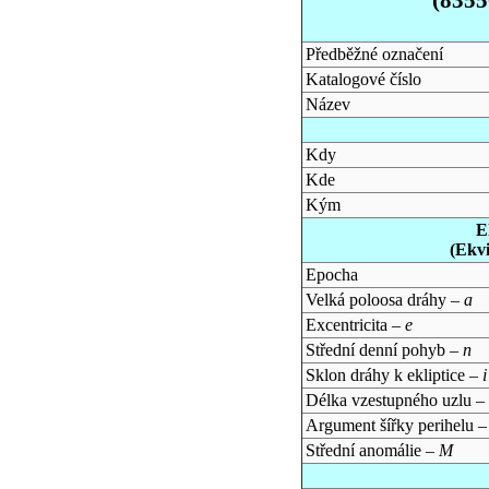
Předběžné označení
Katalogové číslo
Název
Kdy
Kde
Kým
E
(Ekv
Epocha
Velká poloosa dráhy –
a
Excentricita –
e
Střední denní pohyb –
n
Sklon dráhy k ekliptice –
i
Délka vzestupného uzlu –
Argument šířky perihelu 
Střední anomálie –
M