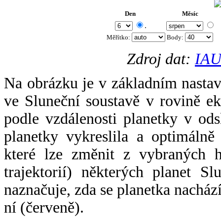
Den
Měsíc
.
Měřítko:
Body
:
Zdroj dat:
IAU
Na obrázku je v základním nastav
ve Sluneční soustavě v rovině ek
podle vzdálenosti planetky v odsl
planetky vykreslila a optimálně
které lze změnit z vybraných h
trajektorií) některých planet Sl
naznačuje, zda se planetka nacház
ní (červeně).