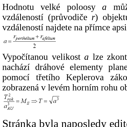
Hodnotu velké poloosy
a
může
vzdáleností (průvodiče
r
) objekt
vzdáleností najdete na přímce apsi
Vypočítanou velikost
a
lze zkont
nachází dráhové elementy plane
pomocí třetího Keplerova zák
zobrazená v levém horním rohu o
Stránka byla naposledy edi