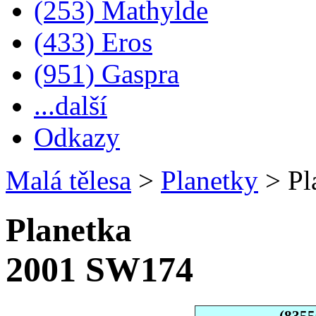
(253) Mathylde
(433) Eros
(951) Gaspra
...další
Odkazy
Malá tělesa
>
Planetky
>
Pl
Planetka
2001 SW174
(8355