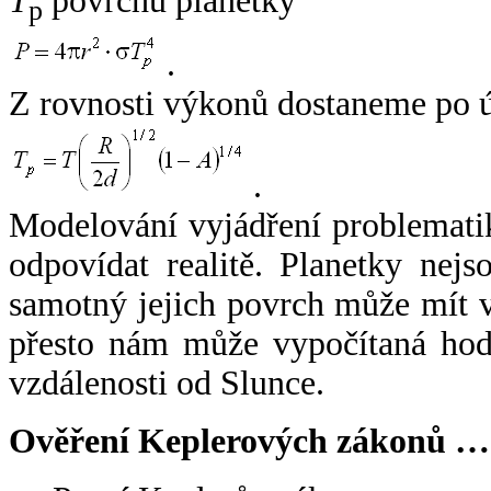
T
povrchu planetky
p
.
Z rovnosti výkonů dostaneme po 
.
Modelování vyjádření problemati
odpovídat realitě. Planetky nejso
samotný jejich povrch může mít v
přesto nám může vypočítaná hodn
vzdálenosti od Slunce.
Ověření Keplerových zákonů …