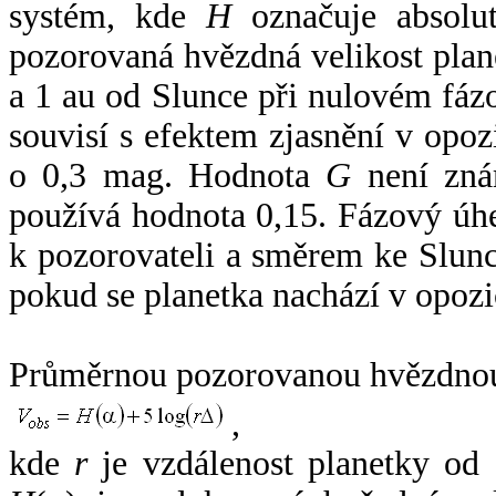
systém, kde
H
označuje absolut
pozorovaná hvězdná velikost plan
a 1 au od Slunce při nulovém fá
souvisí s efektem zjasnění v opoz
o 0,3 mag. Hodnota
G
není zná
používá hodnota 0,15. Fázový úh
k pozorovateli a směrem ke Slunc
pokud se planetka nachází v opozi
Průměrnou pozorovanou hvězdnou 
,
kde
r
je vzdálenost planetky od