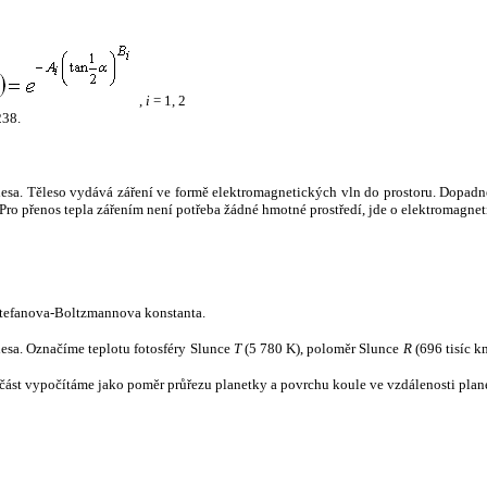
,
i
= 1, 2
238.
tělesa. Těleso vydává záření ve formě elektromagnetických vln do prostoru. Dopadne-l
u. Pro přenos tepla zářením není potřeba žádné hmotné prostředí, jde o elektromagnet
tefanova-Boltzmannova konstanta.
tělesa. Označíme teplotu fotosféry Slunce
T
(5 780 K), poloměr Slunce
R
(696 tisíc k
část vypočítáme jako poměr průřezu planetky a povrchu koule ve vzdálenosti plane