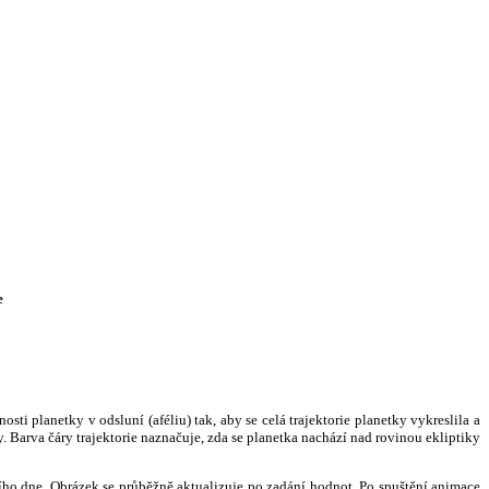
e
i planetky v odsluní (aféliu) tak, aby se celá trajektorie planetky vykreslila a
. Barva čáry trajektorie naznačuje, zda se planetka nachází nad rovinou ekliptiky
ního dne. Obrázek se průběžně aktualizuje po zadání hodnot. Po spuštění animace