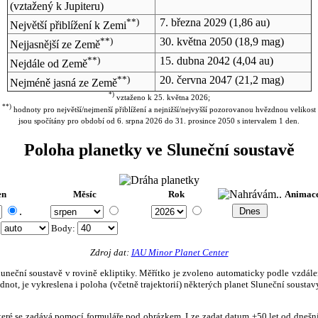
(vztažený k Jupiteru)
**)
7. března 2029
(1,86 au)
Největší přiblížení k Zemi
**)
30. května 2050
(18,9 mag)
Nejjasnější ze Země
**)
15. dubna 2042
(4,04 au)
Nejdále od Země
**)
20. června 2047
(21,2 mag)
Nejméně jasná ze Země
*)
vztaženo k 25. května 2026;
**)
hodnoty pro největší/nejmenší přiblížení a nejnižší/nejvyšší pozorovanou hvězdnou velikost
jsou spočítány pro období od 6. srpna 2026 do 31. prosince 2050 s intervalem 1 den.
Poloha planetky ve Sluneční soustavě
en
Měsíc
Rok
Animac
.
:
Body
:
Zdroj dat:
IAU Minor Planet Center
eční soustavě v rovině ekliptiky. Měřítko je zvoleno automaticky podle vzdálenost
not, je vykreslena i poloha (včetně trajektorií) některých planet Sluneční soustavy
, které se zadává pomocí formuláře pod obrázkem. Lze zadat datum ±50 let od dneš