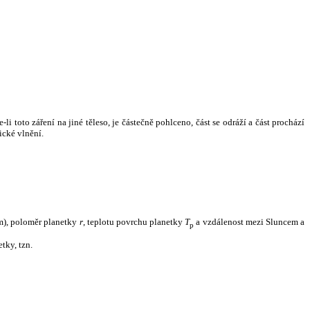
i toto záření na jiné těleso, je částečně pohlceno, část se odráží a část prochází
ické vlnění.
m), poloměr planetky
r
, teplotu povrchu planetky
T
a vzdálenost mezi Sluncem a
p
tky, tzn.