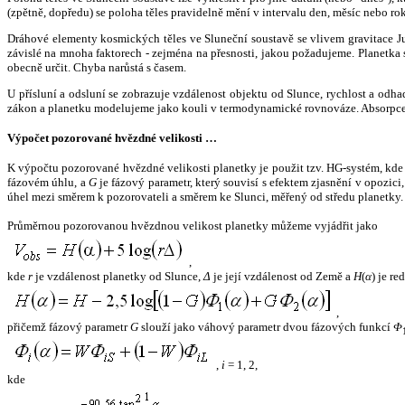
(zpětně, dopředu) se poloha těles pravidelně mění v intervalu den, měsíc nebo ro
Dráhové elementy kosmických těles ve Sluneční soustavě se vlivem gravitace Jup
závislé na mnoha faktorech - zejména na přesnosti, jakou požadujeme. Planetka se
obecně určit. Chyba narůstá s časem.
U přísluní a odsluní se zobrazuje vzdálenost objektu od Slunce, rychlost a od
zákon a planetku modelujeme jako kouli v termodynamické rovnováze. Absorpce 
Výpočet pozorované hvězdné velikosti …
K výpočtu pozorované hvězdné velikosti planetky je použit tzv. HG-systém, kd
fázovém úhlu, a
G
je fázový parametr, který souvisí s efektem zjasnění v opozic
úhel mezi směrem k pozorovateli a směrem ke Slunci, měřený od středu planetky. 
Průměrnou pozorovanou hvězdnou velikost planetky můžeme vyjádřit jako
,
kde
r
je vzdálenost planetky od Slunce,
Δ
je její vzdálenost od Země a
H
(
α
) je r
,
přičemž fázový parametr
G
slouží jako váhový parametr dvou fázových funkcí
Φ
,
i
= 1, 2,
kde