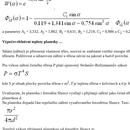
,
,
a parametry
A
= 3,332;
A
= 1,862;
B
= 0,631;
B
= 1,218;
C
= 0,986 a
C
= 0,
1
2
1
2
1
2
Výpočet efektivní teploty planetky …
Sálání (záření) je přirozená vlastnost těles, souvisí se změnami vnitřní energie 
tělesem. Pohltivost a odrazivost záření u tělesa závisí na jakosti a barvě povrch
Pro výkon záření černého tělesa
P
platí upravený Stefanův-Boltzmannův zákon
2
kde
S
je obsah plochy povrchu tělesa v m
,
T
je teplota tělesa v kelvinech a
σ
je S
Uvažujeme, že planetka i fotosféra Slunce vysílají i přijímají záření jako černá 
planetkou
d
.
Na planetku dopadá část tepelného záření vyzařovaného fotosférou Slunce. Tuto 
Tepelný výkon přijímaný planetkou od fotosféry Slunce je