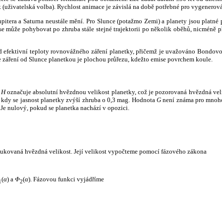
k (uživatelská volba). Rychlost animace je závislá na době potřebné pro vygenerová
itera a Saturna neustále mění. Pro Slunce (potažmo Zemi) a planety jsou platné p
 může pohybovat po zhruba stále stejné trajektorii po několik oběhů, nicméně při p
had efektivní teploty rovnovážného záření planetky, přičemž je uvažováno Bondov
záření od Slunce planetkou je plochou průřezu, kdežto emise povrchem koule.
e
H
označuje absolutní hvězdnou velikost planetky, což je pozorovaná hvězdná veli
i, kdy se jasnost planetky zvýší zhruba o 0,3 mag. Hodnota
G
není známa pro mnoho 
Je nulový, pokud se planetka nachází v opozici.
edukovaná hvězdná velikost. Její velikost vypočteme pomocí fázového zákona
(
α
) a
Φ
(
α
). Fázovou funkci vyjádříme
1
2