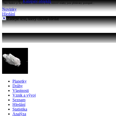
Katalogy objektů
Tato funkce je na stránkách Astronomia nová, testové otázky jsou přidávány postupně...
Novinky
Hledání
Zadejte text, který chcete hledat
Planetky
Dráhy
Vlastnosti
Vznik a vývoj
Seznam
Hledání
Statistika
Analýza