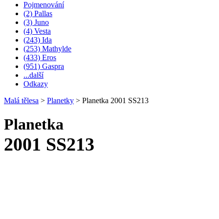
Pojmenování
(2) Pallas
(3) Juno
(4) Vesta
(243) Ida
(253) Mathylde
(433) Eros
(951) Gaspra
...další
Odkazy
Malá tělesa
>
Planetky
>
Planetka 2001 SS213
Planetka
2001 SS213