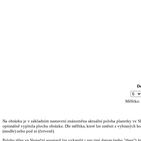
D
Měřítko
Na obrázku je v základním nastavení znázorněna aktuální poloha planetky ve Slun
optimálně vyplnila plochu obrázku. Dle měřítka, které lze změnit z vybraných hod
(modře) nebo pod ní (červeně).
Polohu těles ve Sluneční soustavě lze vykreslit i pro jiné datum (nebo "dnes")