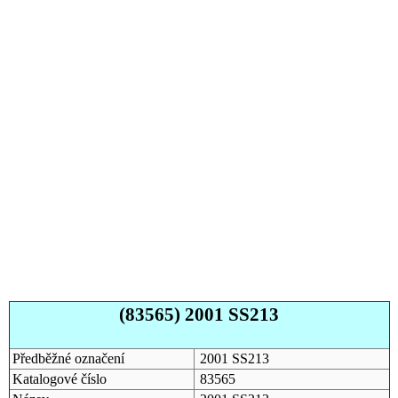
(83565) 2001 SS213
Předběžné označení
2001 SS213
Katalogové číslo
83565