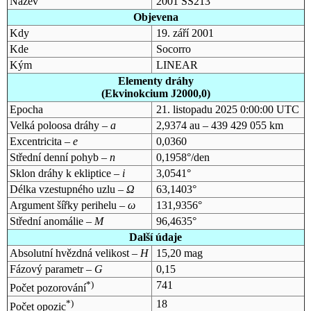
Název
2001 SS213
Objevena
Kdy
19. září 2001
Kde
Socorro
Kým
LINEAR
Elementy dráhy
(Ekvinokcium J2000,0)
Epocha
21. listopadu 2025 0:00:00 UTC
Velká poloosa dráhy –
a
2,9374 au – 439 429 055 km
Excentricita –
e
0,0360
Střední denní pohyb –
n
0,1958°/den
Sklon dráhy k ekliptice –
i
3,0541°
Délka vzestupného uzlu –
Ω
63,1403°
Argument šířky perihelu –
ω
131,9356°
Střední anomálie –
M
96,4635°
Další údaje
Absolutní hvězdná velikost –
H
15,20 mag
Fázový parametr –
G
0,15
*)
741
Počet pozorování
*)
18
Počet opozic