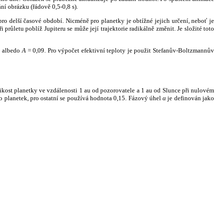
ní obrázku (řádově 0,5-0,8 s).
ro delší časové období. Nicméně pro planetky je obtížné jejich určení, neboť je
růletu poblíž Jupiteru se může její trajektorie radikálně změnit. Je složité toto
o albedo
A
= 0,09. Pro výpočet efektivní teploty je použit Stefanův-Boltzmannův
kost planetky ve vzdálenosti 1 au od pozorovatele a 1 au od Slunce při nulovém
planetek, pro ostatní se používá hodnota 0,15. Fázový úhel
α
je definován jako