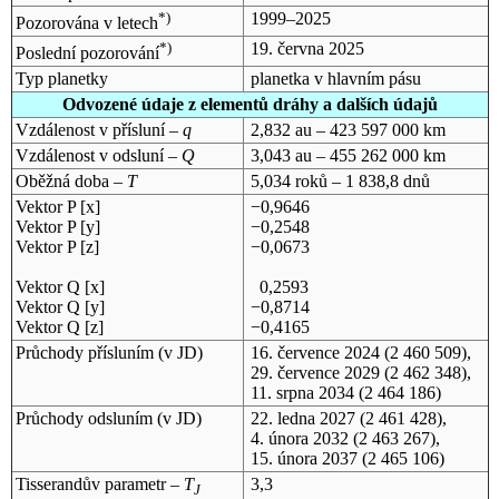
*)
1999–2025
Pozorována v letech
*)
19. června 2025
Poslední pozorování
Typ planetky
planetka v hlavním pásu
Odvozené údaje z elementů dráhy a dalších údajů
Vzdálenost v přísluní –
q
2,832 au – 423 597 000 km
Vzdálenost v odsluní –
Q
3,043 au – 455 262 000 km
Oběžná doba –
T
5,034 roků – 1 838,8 dnů
Vektor P [x]
−0,9646
Vektor P [y]
−0,2548
Vektor P [z]
−0,0673
Vektor Q [x]
0,2593
Vektor Q [y]
−0,8714
Vektor Q [z]
−0,4165
Průchody přísluním (v
JD
)
16. července 2024
(2 460 509),
29. července 2029
(2 462 348),
11. srpna 2034
(2 464 186)
Průchody odsluním (v
JD
)
22. ledna 2027
(2 461 428),
4. února 2032
(2 463 267),
15. února 2037
(2 465 106)
Tisserandův parametr –
T
3,3
J