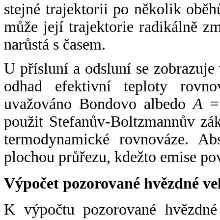
stejné trajektorii po několik oběh
může její trajektorie radikálně zm
narůstá s časem.
U přísluní a odsluní se zobrazuje
odhad efektivní teploty rovno
uvažováno Bondovo albedo
A
= 
použit Stefanův-Boltzmannův zák
termodynamické rovnováze. Abs
plochou průřezu, kdežto emise po
Výpočet pozorované hvězdné ve
K výpočtu pozorované hvězdné v