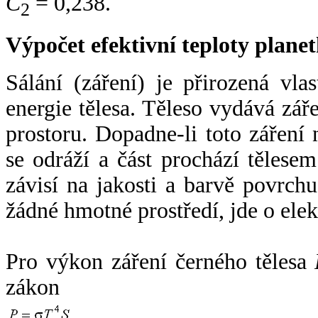
C
= 0,238.
2
Výpočet efektivní teploty plan
Sálání (záření) je přirozená vla
energie tělesa. Těleso vydává zá
prostoru. Dopadne-li toto záření n
se odráží a část prochází tělesem
závisí na jakosti a barvě povrch
žádné hmotné prostředí, jde o ele
Pro výkon záření černého tělesa
zákon