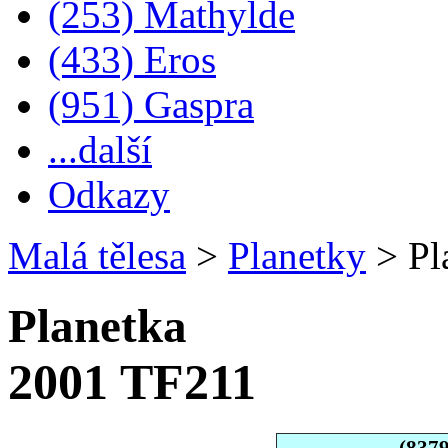
(253) Mathylde
(433) Eros
(951) Gaspra
...další
Odkazy
Malá tělesa
>
Planetky
>
Pl
Planetka
2001 TF211
(837