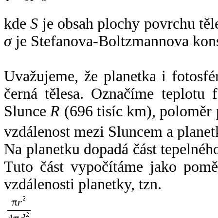
kde
S
je obsah plochy povrchu těl
σ
je Stefanova-Boltzmannova kons
Uvažujeme, že planetka i fotosfér
černá tělesa. Označíme teplotu 
Slunce
R
(696 tisíc km), poloměr
vzdálenost mezi Sluncem a plane
Na planetku dopadá část tepelnéh
Tuto část vypočítáme jako pomě
vzdálenosti planetky, tzn.