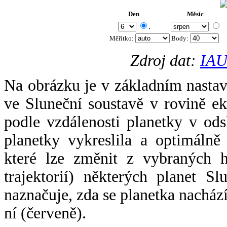
Den
Měsíc
.
Měřítko:
Body
:
Zdroj dat:
IAU
Na obrázku je v základním nastav
ve Sluneční soustavě v rovině ek
podle vzdálenosti planetky v odsl
planetky vykreslila a optimálně
které lze změnit z vybraných h
trajektorií) některých planet Sl
naznačuje, zda se planetka nacház
ní (červeně).