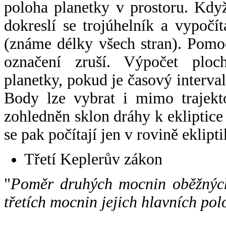
poloha planetky v prostoru. Kdy
dokreslí se trojúhelník a vypoč
(známe délky všech stran). Pomo
označení zruší. Výpočet ploch
planetky, pokud je časový interval
Body lze vybrat i mimo trajekto
zohledněn sklon dráhy k ekliptice
se pak počítají jen v rovině eklipti
Třetí Keplerův zákon
"
Poměr druhých mocnin oběžných
třetích mocnin jejich hlavních pol