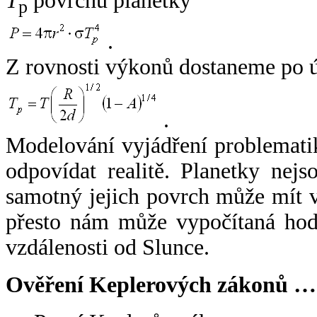
T
povrchu planetky
p
.
Z rovnosti výkonů dostaneme po 
.
Modelování vyjádření problemati
odpovídat realitě. Planetky nejso
samotný jejich povrch může mít v
přesto nám může vypočítaná hodn
vzdálenosti od Slunce.
Ověření Keplerových zákonů …