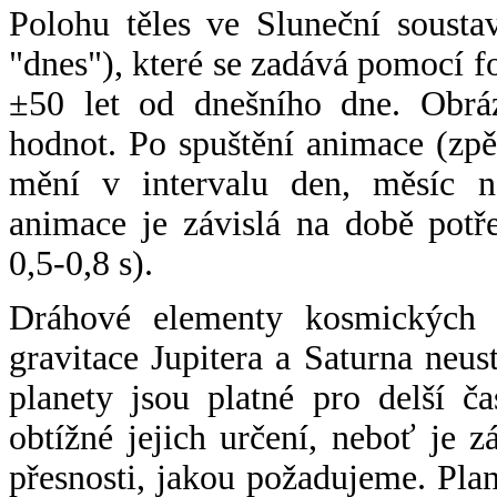
Polohu těles ve Sluneční sousta
"dnes"), které se zadává pomocí 
±50 let od dnešního dne. Obráz
hodnot. Po spuštění animace (zpě
mění v intervalu den, měsíc ne
animace je závislá na době potř
0,5-0,8 s).
Dráhové elementy kosmických t
gravitace Jupitera a Saturna neu
planety jsou platné pro delší č
obtížné jejich určení, neboť je 
přesnosti, jakou požadujeme. Pla