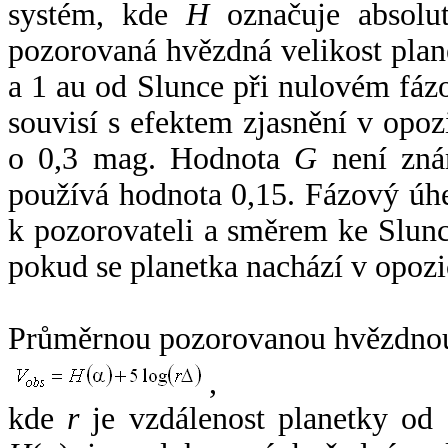
systém, kde
H
označuje absolut
pozorovaná hvězdná velikost plan
a 1 au od Slunce při nulovém fá
souvisí s efektem zjasnění v opoz
o 0,3 mag. Hodnota
G
není zná
používá hodnota 0,15. Fázový úh
k pozorovateli a směrem ke Slunc
pokud se planetka nachází v opozi
Průměrnou pozorovanou hvězdnou 
,
kde
r
je vzdálenost planetky od