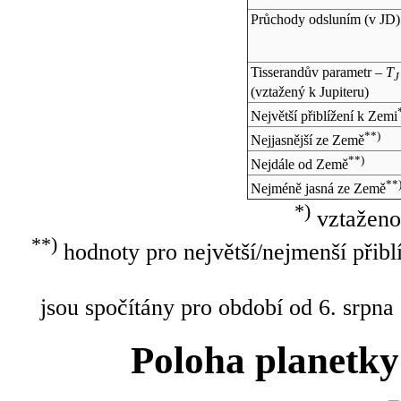
Průchody odsluním (v
JD
)
Tisserandův parametr –
T
J
(vztažený k Jupiteru)
Největší přiblížení k Zemi
**)
Nejjasnější ze Země
**)
Nejdále od Země
**
Nejméně jasná ze Země
*)
vztaženo
**)
hodnoty pro největší/nejmenší přibl
jsou spočítány pro období od 6. srpna
Poloha planetky