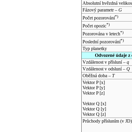
Absolutní hvězdná velikos
Fázový parametr –
G
*)
Počet pozorování
*)
Počet opozic
*)
Pozorována v letech
*)
Poslední pozorování
Typ planetky
Odvozené údaje z 
Vzdálenost v přísluní –
q
Vzdálenost v odsluní –
Q
Oběžná doba –
T
Vektor P [x]
Vektor P [y]
Vektor P [z]
Vektor Q [x]
Vektor Q [y]
Vektor Q [z]
Průchody přísluním (v
JD
)