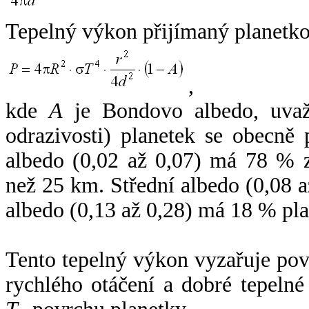
Tepelný výkon přijímaný planetko
,
kde
A
je Bondovo albedo, uvaž
odrazivosti) planetek se obecně
albedo (0,02 až 0,07) má 78 % z
než 25 km. Střední albedo (0,08 
albedo (0,13 až 0,28) má 18 % pla
Tento tepelný výkon vyzařuje po
rychlého otáčení a dobré tepelné