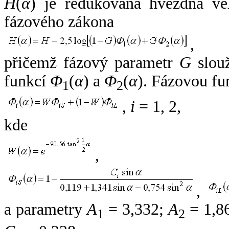
H
(
α
) je redukovaná hvězdná vel
fázového zákona
,
přičemž fázový parametr
G
slouž
funkcí
Φ
(
α
) a
Φ
(
α
). Fázovou fu
1
2
,
i
= 1, 2,
kde
,
,
a parametry
A
= 3,332;
A
= 1,8
1
2