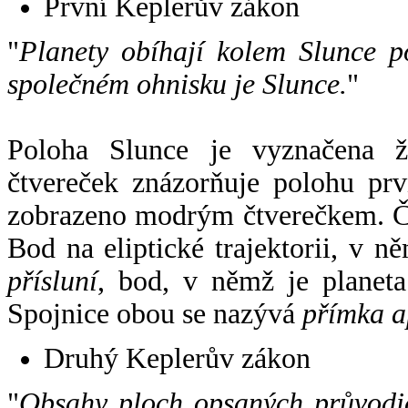
První Keplerův zákon
"
Planety obíhají kolem Slunce p
společném ohnisku je Slunce.
"
Poloha Slunce je vyznačena 
čtvereček znázorňuje polohu pr
zobrazeno modrým čtverečkem. Če
Bod na eliptické trajektorii, v n
přísluní
, bod, v němž je planet
Spojnice obou se nazývá
přímka a
Druhý Keplerův zákon
"
Obsahy ploch opsaných průvodič