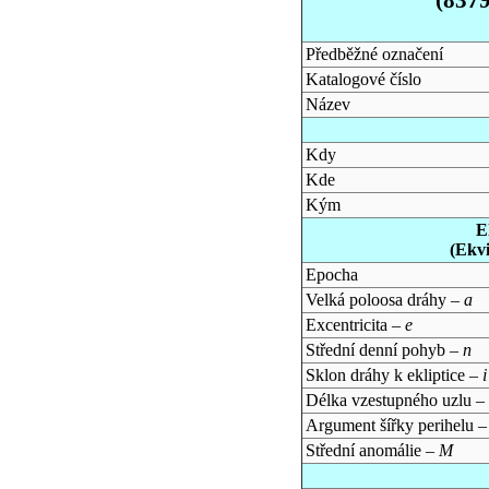
Předběžné označení
Katalogové číslo
Název
Kdy
Kde
Kým
E
(Ekv
Epocha
Velká poloosa dráhy –
a
Excentricita –
e
Střední denní pohyb –
n
Sklon dráhy k ekliptice –
i
Délka vzestupného uzlu –
Argument šířky perihelu 
Střední anomálie –
M