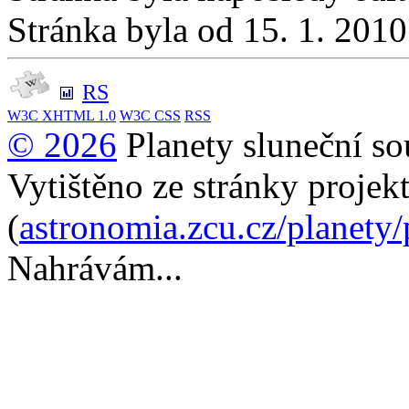
Stránka byla od 15. 1. 201
RS
W3C
XHTML 1.0
W3C
CSS
RSS
© 2026
Planety sluneční so
Vytištěno ze stránky projek
(
astronomia.zcu.cz/planety
Nahrávám...