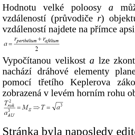
Hodnotu velké poloosy
a
může
vzdáleností (průvodiče
r
) objekt
vzdáleností najdete na přímce apsi
Vypočítanou velikost
a
lze zkont
nachází dráhové elementy plane
pomocí třetího Keplerova zák
zobrazená v levém horním rohu o
Stránka byla naposledy edi