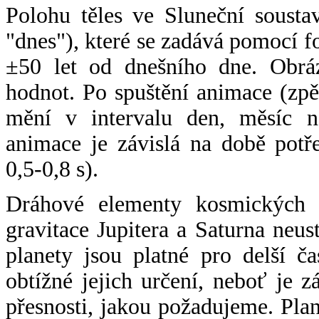
Polohu těles ve Sluneční sousta
"dnes"), které se zadává pomocí 
±50 let od dnešního dne. Obráz
hodnot. Po spuštění animace (zpě
mění v intervalu den, měsíc ne
animace je závislá na době potř
0,5-0,8 s).
Dráhové elementy kosmických t
gravitace Jupitera a Saturna neu
planety jsou platné pro delší č
obtížné jejich určení, neboť je 
přesnosti, jakou požadujeme. Pla