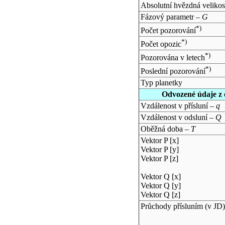
Absolutní hvězdná velikos
Fázový parametr –
G
*)
Počet pozorování
*)
Počet opozic
*)
Pozorována v letech
*)
Poslední pozorování
Typ planetky
Odvozené údaje z 
Vzdálenost v přísluní –
q
Vzdálenost v odsluní –
Q
Oběžná doba –
T
Vektor P [x]
Vektor P [y]
Vektor P [z]
Vektor Q [x]
Vektor Q [y]
Vektor Q [z]
Průchody přísluním (v
JD
)