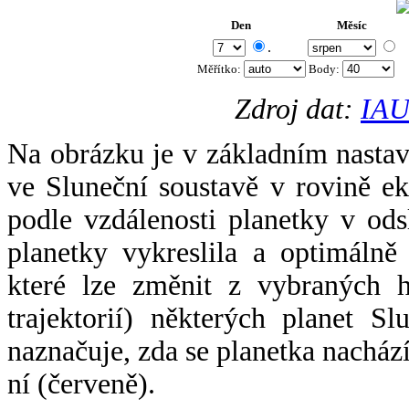
Den
Měsíc
.
Měřítko:
Body
:
Zdroj dat:
IAU
Na obrázku je v základním nastav
ve Sluneční soustavě v rovině ek
podle vzdálenosti planetky v odsl
planetky vykreslila a optimálně
které lze změnit z vybraných h
trajektorií) některých planet Sl
naznačuje, zda se planetka nacház
ní (červeně).