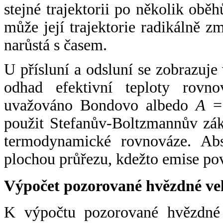
stejné trajektorii po několik oběh
může její trajektorie radikálně zm
narůstá s časem.
U přísluní a odsluní se zobrazuje
odhad efektivní teploty rovno
uvažováno Bondovo albedo
A
= 
použit Stefanův-Boltzmannův zák
termodynamické rovnováze. Abs
plochou průřezu, kdežto emise po
Výpočet pozorované hvězdné ve
K výpočtu pozorované hvězdné v