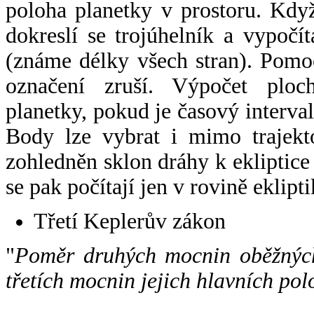
poloha planetky v prostoru. Kdy
dokreslí se trojúhelník a vypoč
(známe délky všech stran). Pomo
označení zruší. Výpočet ploch
planetky, pokud je časový interval
Body lze vybrat i mimo trajekto
zohledněn sklon dráhy k ekliptice
se pak počítají jen v rovině eklipti
Třetí Keplerův zákon
"
Poměr druhých mocnin oběžných
třetích mocnin jejich hlavních pol