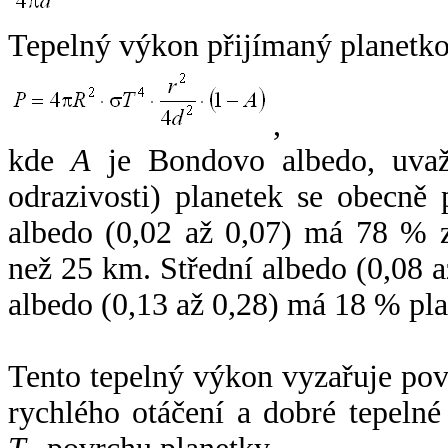
Tepelný výkon přijímaný planetko
,
kde
A
je Bondovo albedo, uvaž
odrazivosti) planetek se obecně
albedo (0,02 až 0,07) má 78 % z
než 25 km. Střední albedo (0,08 
albedo (0,13 až 0,28) má 18 % pla
Tento tepelný výkon vyzařuje po
rychlého otáčení a dobré tepelné