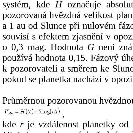
systém, kde
H
označuje absolut
pozorovaná hvězdná velikost plan
a 1 au od Slunce při nulovém fá
souvisí s efektem zjasnění v opoz
o 0,3 mag. Hodnota
G
není zná
používá hodnota 0,15. Fázový úh
k pozorovateli a směrem ke Slunc
pokud se planetka nachází v opozi
Průměrnou pozorovanou hvězdnou 
,
kde
r
je vzdálenost planetky od