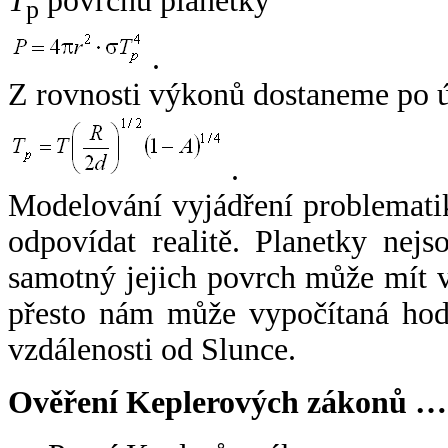
T
povrchu planetky
p
.
Z rovnosti výkonů dostaneme po 
.
Modelování vyjádření problemati
odpovídat realitě. Planetky nejso
samotný jejich povrch může mít v
přesto nám může vypočítaná hodn
vzdálenosti od Slunce.
Ověření Keplerových zákonů …