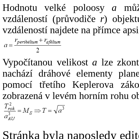
Hodnotu velké poloosy
a
může
vzdáleností (průvodiče
r
) objekt
vzdáleností najdete na přímce apsi
Vypočítanou velikost
a
lze zkont
nachází dráhové elementy plane
pomocí třetího Keplerova zák
zobrazená v levém horním rohu o
Stránka byla naposledy edi