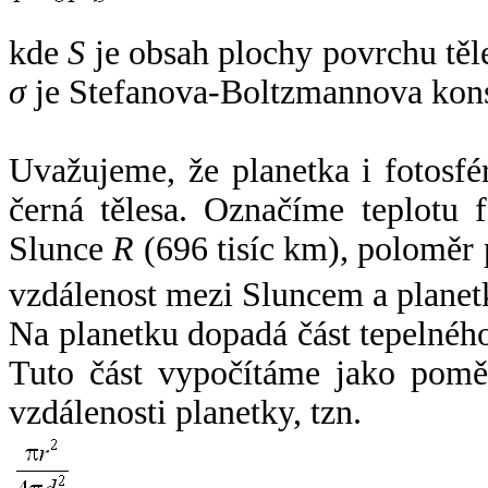
kde
S
je obsah plochy povrchu těl
σ
je Stefanova-Boltzmannova kons
Uvažujeme, že planetka i fotosfér
černá tělesa. Označíme teplotu 
Slunce
R
(696 tisíc km), poloměr
vzdálenost mezi Sluncem a plane
Na planetku dopadá část tepelnéh
Tuto část vypočítáme jako pomě
vzdálenosti planetky, tzn.