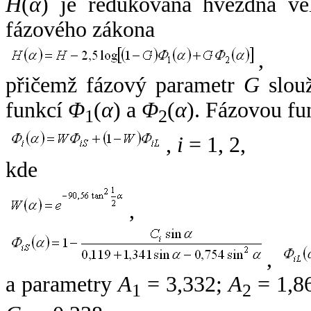
H
(
α
) je redukovaná hvězdná vel
fázového zákona
,
přičemž fázový parametr
G
slouž
funkcí
Φ
(
α
) a
Φ
(
α
). Fázovou fu
1
2
,
i
= 1, 2,
kde
,
,
a parametry
A
= 3,332;
A
= 1,8
1
2