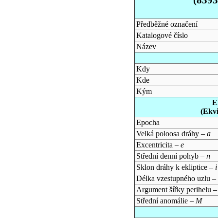
Předběžné označení
Katalogové číslo
Název
Kdy
Kde
Kým
E
(Ekv
Epocha
Velká poloosa dráhy –
a
Excentricita –
e
Střední denní pohyb –
n
Sklon dráhy k ekliptice –
i
Délka vzestupného uzlu –
Argument šířky perihelu 
Střední anomálie –
M