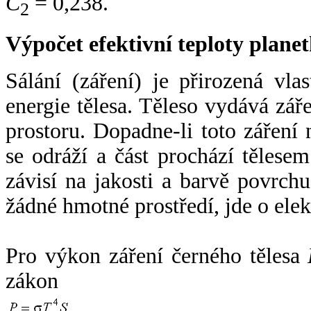
C
= 0,238.
2
Výpočet efektivní teploty plan
Sálání (záření) je přirozená vla
energie tělesa. Těleso vydává zá
prostoru. Dopadne-li toto záření n
se odráží a část prochází tělesem
závisí na jakosti a barvě povrch
žádné hmotné prostředí, jde o ele
Pro výkon záření černého tělesa
zákon