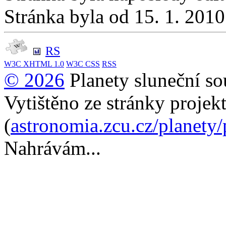
Stránka byla od 15. 1. 201
RS
W3C
XHTML 1.0
W3C
CSS
RSS
© 2026
Planety sluneční so
Vytištěno ze stránky projek
(
astronomia.zcu.cz/planety
Nahrávám...