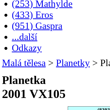
(253) Mathylde
(433) Eros
(951) Gaspra
...další
Odkazy
Malá tělesa
>
Planetky
>
Pl
Planetka
2001 VX105
(839