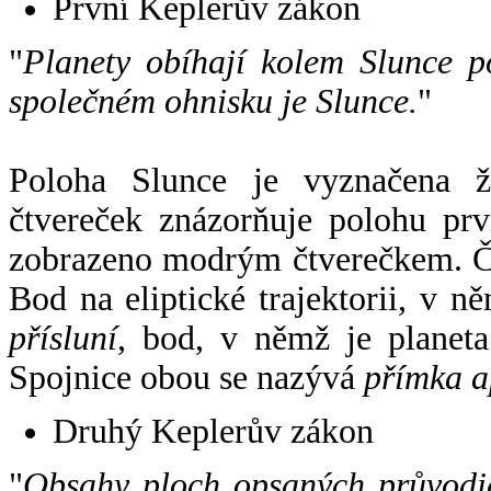
První Keplerův zákon
"
Planety obíhají kolem Slunce p
společném ohnisku je Slunce.
"
Poloha Slunce je vyznačena 
čtvereček znázorňuje polohu pr
zobrazeno modrým čtverečkem. Če
Bod na eliptické trajektorii, v n
přísluní
, bod, v němž je planet
Spojnice obou se nazývá
přímka a
Druhý Keplerův zákon
"
Obsahy ploch opsaných průvodič