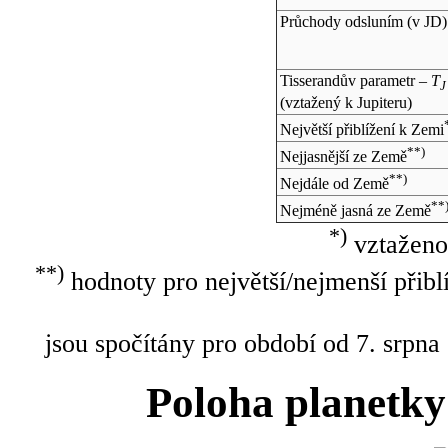
Průchody odsluním (v
JD
)
Tisserandův parametr –
T
J
(vztažený k Jupiteru)
Největší přiblížení k Zemi
**)
Nejjasnější ze Země
**)
Nejdále od Země
**
Nejméně jasná ze Země
*)
vztaženo
**)
hodnoty pro největší/nejmenší přibl
jsou spočítány pro období od 7. srpna
Poloha planetky