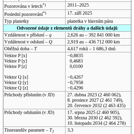
*)
2011–2025
Pozorována v letech
*)
17. září 2025
Poslední pozorování
Typ planetky
planetka v hlavním pásu
Odvozené údaje z elementů dráhy a dalších údajů
Vzdálenost v přísluní –
q
2,626 au – 392 841 000 km
Vzdálenost v odsluní –
Q
2,919 au – 436 712 000 km
Oběžná doba –
T
4,617 roků – 1 686,3 dnů
Vektor P [x]
−0,8835
Vektor P [y]
0,4683
Vektor P [z]
0,0100
Vektor Q [x]
−0,4267
Vektor Q [y]
−0,7958
Vektor Q [z]
−0,4296
Průchody přísluním (v
JD
)
27. dubna 2023
(2 460 062),
8. prosince 2027
(2 461 749),
20. července 2032
(2 463 435)
Průchody odsluním (v
JD
)
17. srpna 2025
(2 460 905),
30. března 2030
(2 462 592),
10. listopadu 2034
(2 464 278)
Tisserandův parametr –
T
3,3
J