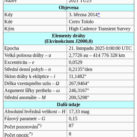
Název
2021 TU25
Objevena
Kdy
3. března 2014
*
Kde
Cerro Tololo
Kým
High Cadence Transient Survey
Elementy dráhy
(Ekvinokcium J2000,0)
Epocha
21. listopadu 2025 0:00:00 UTC
Velká poloosa dráhy –
a
2,7726 au – 414 776 328 km
Excentricita –
e
0,0529
Střední denní pohyb –
n
0,2135°/den
Sklon dráhy k ekliptice –
i
11,1482°
Délka vzestupného uzlu –
Ω
267,9464°
Argument šířky perihelu –
ω
246,3167°
Střední anomálie –
M
200,5298°
Další údaje
Absolutní hvězdná velikost –
H
17,33 mag
Fázový parametr –
G
0,15
*)
87
Počet pozorování
*)
8
Počet opozic