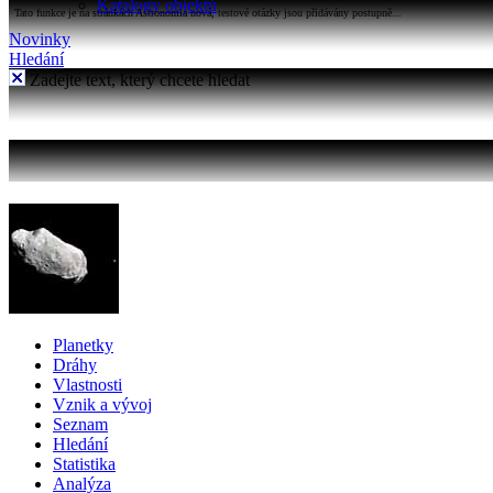
Katalogy objektů
Tato funkce je na stránkách Astronomia nová, testové otázky jsou přidávány postupně...
Novinky
Hledání
Zadejte text, který chcete hledat
Planetky
Dráhy
Vlastnosti
Vznik a vývoj
Seznam
Hledání
Statistika
Analýza