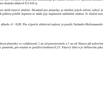
ní obrázku (řádově 0,5-0,8 s).
ro delší časové období. Nicméně pro planetky je obtížné jejich určení, neboť je
růletu poblíž Jupiteru se může její trajektorie radikálně změnit. Je složité toto
o albedo
A
= 0,09. Pro výpočet efektivní teploty je použit Stefanův-Boltzmannův
kost planetky ve vzdálenosti 1 au od pozorovatele a 1 au od Slunce při nulovém
planetek, pro ostatní se používá hodnota 0,15. Fázový úhel
α
je definován jako