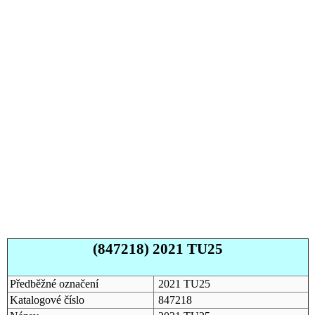
(847218) 2021 TU25
Předběžné označení
2021 TU25
Katalogové číslo
847218