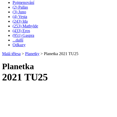
Pojmenování
(2) Pallas
(3) Juno
(4) Vesta
(243) Ida
(253) Mathylde
(433) Eros
(951) Gaspra
...další
Odkazy
Malá tělesa
>
Planetky
>
Planetka 2021 TU25
Planetka
2021 TU25