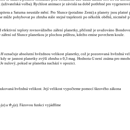
k (uživatelská volba). Rychlost animace je závislá na době potřebné pro vygenerová
itera a Saturna neustále mění. Pro Slunce (potažmo Zemi) a planety jsou platné p
 může pohybovat po zhruba stále stejné trajektorii po několik oběhů, nicméně při p
had efektivní teploty rovnovážného záření planetky, přičemž je uvažováno Bondov
záření od Slunce planetkou je plochou průřezu, kdežto emise povrchem koule.
e
H
označuje absolutní hvězdnou velikost planetky, což je pozorovaná hvězdná veli
i, kdy se jasnost planetky zvýší zhruba o 0,3 mag. Hodnota
G
není známa pro mnoho 
Je nulový, pokud se planetka nachází v opozici.
edukovaná hvězdná velikost. Její velikost vypočteme pomocí fázového zákona
(
α
) a
Φ
(
α
). Fázovou funkci vyjádříme
1
2