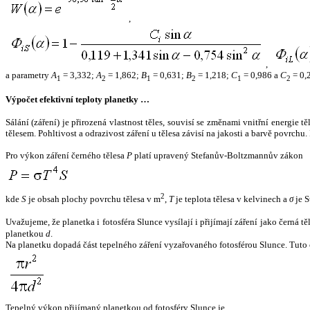
,
,
a parametry
A
= 3,332;
A
= 1,862;
B
= 0,631;
B
= 1,218;
C
= 0,986 a
C
= 0,
1
2
1
2
1
2
Výpočet efektivní teploty planetky …
Sálání (záření) je přirozená vlastnost těles, souvisí se změnami vnitřní energie 
tělesem. Pohltivost a odrazivost záření u tělesa závisí na jakosti a barvě povrch
Pro výkon záření černého tělesa
P
platí upravený Stefanův-Boltzmannův zákon
2
kde
S
je obsah plochy povrchu tělesa v m
,
T
je teplota tělesa v kelvinech a
σ
je S
Uvažujeme, že planetka i fotosféra Slunce vysílají i přijímají záření jako černá 
planetkou
d
.
Na planetku dopadá část tepelného záření vyzařovaného fotosférou Slunce. Tuto 
Tepelný výkon přijímaný planetkou od fotosféry Slunce je