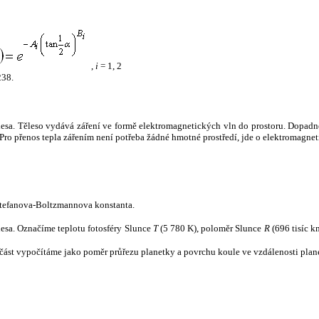
,
i
= 1, 2
238.
tělesa. Těleso vydává záření ve formě elektromagnetických vln do prostoru. Dopadne-l
u. Pro přenos tepla zářením není potřeba žádné hmotné prostředí, jde o elektromagnet
tefanova-Boltzmannova konstanta.
tělesa. Označíme teplotu fotosféry Slunce
T
(5 780 K), poloměr Slunce
R
(696 tisíc k
část vypočítáme jako poměr průřezu planetky a povrchu koule ve vzdálenosti plane