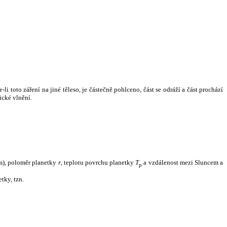
i toto záření na jiné těleso, je částečně pohlceno, část se odráží a část prochází
ické vlnění.
m), poloměr planetky
r
, teplotu povrchu planetky
T
a vzdálenost mezi Sluncem a
p
tky, tzn.