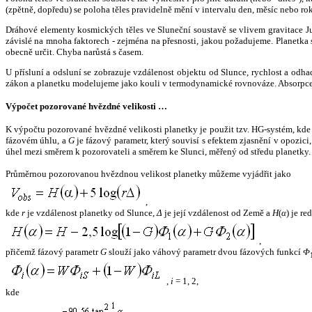
(zpětně, dopředu) se poloha těles pravidelně mění v intervalu den, měsíc nebo ro
Dráhové elementy kosmických těles ve Sluneční soustavě se vlivem gravitace Jup
závislé na mnoha faktorech - zejména na přesnosti, jakou požadujeme. Planetka se
obecně určit. Chyba narůstá s časem.
U přísluní a odsluní se zobrazuje vzdálenost objektu od Slunce, rychlost a od
zákon a planetku modelujeme jako kouli v termodynamické rovnováze. Absorpce 
Výpočet pozorované hvězdné velikosti …
K výpočtu pozorované hvězdné velikosti planetky je použit tzv. HG-systém, kd
fázovém úhlu, a
G
je fázový parametr, který souvisí s efektem zjasnění v opozic
úhel mezi směrem k pozorovateli a směrem ke Slunci, měřený od středu planetky. 
Průměrnou pozorovanou hvězdnou velikost planetky můžeme vyjádřit jako
,
kde
r
je vzdálenost planetky od Slunce,
Δ
je její vzdálenost od Země a
H
(
α
) je r
,
přičemž fázový parametr
G
slouží jako váhový parametr dvou fázových funkcí
Φ
,
i
= 1, 2,
kde