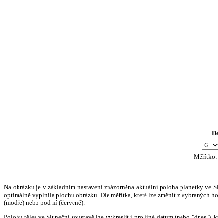
D
Měřítko
Na obrázku je v základním nastavení znázorněna aktuální poloha planetky ve Slun
optimálně vyplnila plochu obrázku. Dle měřítka, které lze změnit z vybraných hod
(modře) nebo pod ní (červeně).
Polohu těles ve Sluneční soustavě lze vykreslit i pro jiné datum (nebo "dnes")