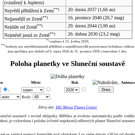
(vztažený k Jupiteru)
**)
20. února 2037
(1,66 au)
Největší přiblížení k Zemi
**)
16. prosince 2040
(20,7 mag)
Nejjasnější ze Země
**)
29. února 2044
(3,90 au)
Nejdále od Země
**)
26. dubna 2030
(23,2 mag)
Nejméně jasná ze Země
*)
vztaženo k 25. května 2026;
**)
hodnoty pro největší/nejmenší přiblížení a nejnižší/nejvyšší pozorovanou hvězdnou velikost
jsou spočítány pro období od 6. srpna 2026 do 31. prosince 2050 s intervalem 1 den.
Poloha planetky ve Sluneční soustavě
en
Měsíc
Rok
Animac
.
:
Body
:
Zdroj dat:
IAU Minor Planet Center
eční soustavě v rovině ekliptiky. Měřítko je zvoleno automaticky podle vzdálenost
not, je vykreslena i poloha (včetně trajektorií) některých planet Sluneční soustavy
, které se zadává pomocí formuláře pod obrázkem. Lze zadat datum ±50 let od dneš