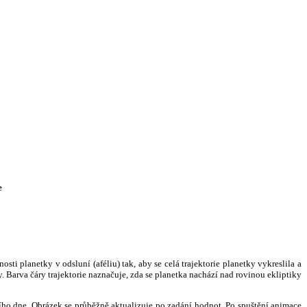
e
i planetky v odsluní (aféliu) tak, aby se celá trajektorie planetky vykreslila a
. Barva čáry trajektorie naznačuje, zda se planetka nachází nad rovinou ekliptiky
ního dne. Obrázek se průběžně aktualizuje po zadání hodnot. Po spuštění animace