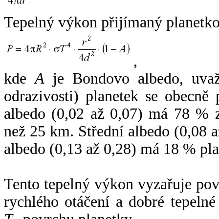
Tepelný výkon přijímaný planetko
,
kde
A
je Bondovo albedo, uvaž
odrazivosti) planetek se obecně
albedo (0,02 až 0,07) má 78 % z
než 25 km. Střední albedo (0,08 
albedo (0,13 až 0,28) má 18 % pla
Tento tepelný výkon vyzařuje po
rychlého otáčení a dobré tepelné