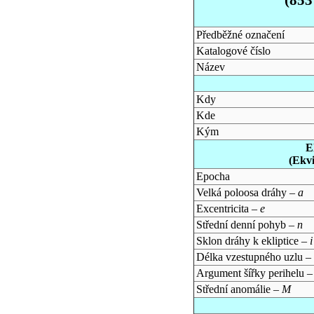
Předběžné označení
Katalogové číslo
Název
Kdy
Kde
Kým
E
(Ekv
Epocha
Velká poloosa dráhy –
a
Excentricita –
e
Střední denní pohyb –
n
Sklon dráhy k ekliptice –
i
Délka vzestupného uzlu –
Argument šířky perihelu 
Střední anomálie –
M