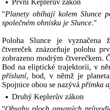
První Keplerův zákon
"
Planety obíhají kolem Slunce p
společném ohnisku je Slunce.
"
Poloha Slunce je vyznačena 
čtvereček znázorňuje polohu pr
zobrazeno modrým čtverečkem. Če
Bod na eliptické trajektorii, v n
přísluní
, bod, v němž je planet
Spojnice obou se nazývá
přímka a
Druhý Keplerův zákon
"
Obsahy ploch opsaných průvodič