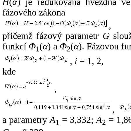
H
(
α
) je redukovaná hvězdná vel
fázového zákona
,
přičemž fázový parametr
G
slouž
funkcí
Φ
(
α
) a
Φ
(
α
). Fázovou fu
1
2
,
i
= 1, 2,
kde
,
,
a parametry
A
= 3,332;
A
= 1,8
1
2