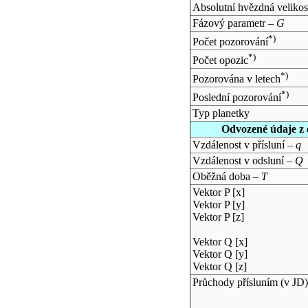
Absolutní hvězdná velikos
Fázový parametr –
G
*)
Počet pozorování
*)
Počet opozic
*)
Pozorována v letech
*)
Poslední pozorování
Typ planetky
Odvozené údaje z 
Vzdálenost v přísluní –
q
Vzdálenost v odsluní –
Q
Oběžná doba –
T
Vektor P [x]
Vektor P [y]
Vektor P [z]
Vektor Q [x]
Vektor Q [y]
Vektor Q [z]
Průchody přísluním (v
JD
)