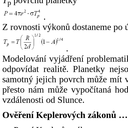
T
povrchu planetky
p
.
Z rovnosti výkonů dostaneme po 
.
Modelování vyjádření problemati
odpovídat realitě. Planetky nejso
samotný jejich povrch může mít v
přesto nám může vypočítaná hodn
vzdálenosti od Slunce.
Ověření Keplerových zákonů …