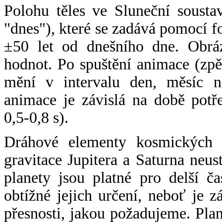
Polohu těles ve Sluneční sousta
"dnes"), které se zadává pomocí 
±50 let od dnešního dne. Obráz
hodnot. Po spuštění animace (zpě
mění v intervalu den, měsíc ne
animace je závislá na době potř
0,5-0,8 s).
Dráhové elementy kosmických t
gravitace Jupitera a Saturna neu
planety jsou platné pro delší č
obtížné jejich určení, neboť je 
přesnosti, jakou požadujeme. Pla