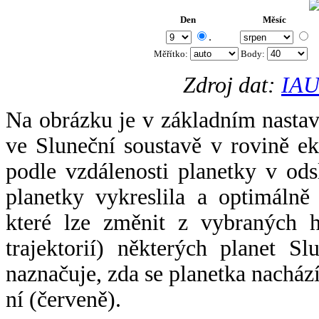
Den
Měsíc
.
Měřítko:
Body
:
Zdroj dat:
IAU
Na obrázku je v základním nastav
ve Sluneční soustavě v rovině ek
podle vzdálenosti planetky v odsl
planetky vykreslila a optimálně
které lze změnit z vybraných h
trajektorií) některých planet Sl
naznačuje, zda se planetka nacház
ní (červeně).