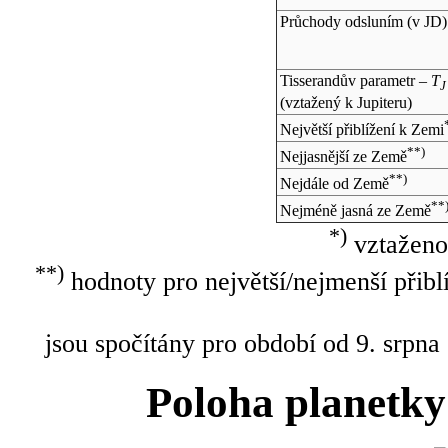
Průchody odsluním (v
JD
)
Tisserandův parametr –
T
J
(vztažený k Jupiteru)
Největší přiblížení k Zemi
**)
Nejjasnější ze Země
**)
Nejdále od Země
**
Nejméně jasná ze Země
*)
vztaženo
**)
hodnoty pro největší/nejmenší přibl
jsou spočítány pro období od 9. srpna
Poloha planetky