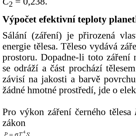
C
= 0,238.
2
Výpočet efektivní teploty plan
Sálání (záření) je přirozená vla
energie tělesa. Těleso vydává zá
prostoru. Dopadne-li toto záření n
se odráží a část prochází tělesem
závisí na jakosti a barvě povrch
žádné hmotné prostředí, jde o ele
Pro výkon záření černého tělesa
zákon