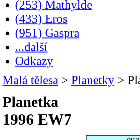
(253) Mathylde
(433) Eros
(951) Gaspra
...další
Odkazy
Malá tělesa
>
Planetky
>
Pl
Planetka
1996 EW7
(853