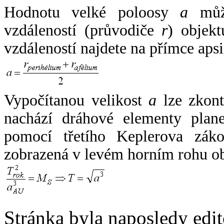
Hodnotu velké poloosy
a
může
vzdáleností (průvodiče
r
) objekt
vzdáleností najdete na přímce apsi
Vypočítanou velikost
a
lze zkont
nachází dráhové elementy plane
pomocí třetího Keplerova zák
zobrazená v levém horním rohu o
Stránka byla naposledy edi