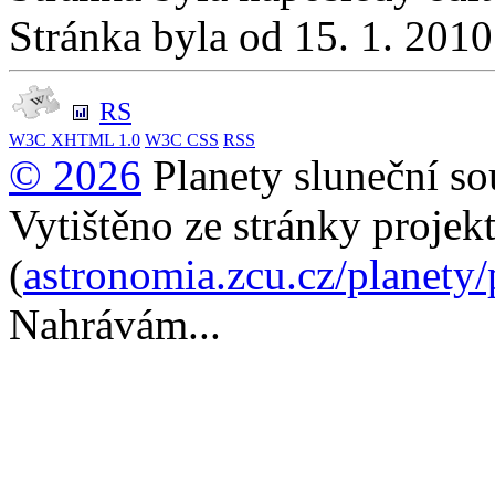
Stránka byla od 15. 1. 201
RS
W3C
XHTML 1.0
W3C
CSS
RSS
© 2026
Planety sluneční so
Vytištěno ze stránky projek
(
astronomia.zcu.cz/planety
Nahrávám...