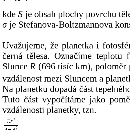
kde
S
je obsah plochy povrchu těl
σ
je Stefanova-Boltzmannova kons
Uvažujeme, že planetka i fotosfér
černá tělesa. Označíme teplotu 
Slunce
R
(696 tisíc km), poloměr
vzdálenost mezi Sluncem a plane
Na planetku dopadá část tepelnéh
Tuto část vypočítáme jako pomě
vzdálenosti planetky, tzn.