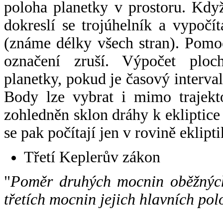
poloha planetky v prostoru. Kdy
dokreslí se trojúhelník a vypoč
(známe délky všech stran). Pomo
označení zruší. Výpočet ploch
planetky, pokud je časový interval
Body lze vybrat i mimo trajekto
zohledněn sklon dráhy k ekliptice
se pak počítají jen v rovině eklipti
Třetí Keplerův zákon
"
Poměr druhých mocnin oběžných
třetích mocnin jejich hlavních pol