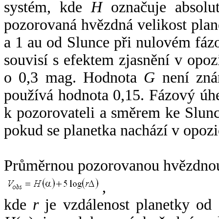
systém, kde
H
označuje absolut
pozorovaná hvězdná velikost plan
a 1 au od Slunce při nulovém fá
souvisí s efektem zjasnění v opoz
o 0,3 mag. Hodnota
G
není zná
používá hodnota 0,15. Fázový úh
k pozorovateli a směrem ke Slunc
pokud se planetka nachází v opozi
Průměrnou pozorovanou hvězdnou 
,
kde
r
je vzdálenost planetky od