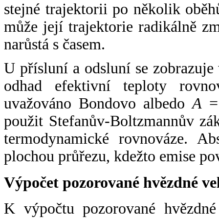
stejné trajektorii po několik oběh
může její trajektorie radikálně zm
narůstá s časem.
U přísluní a odsluní se zobrazuje
odhad efektivní teploty rovno
uvažováno Bondovo albedo
A
= 
použit Stefanův-Boltzmannův zák
termodynamické rovnováze. Abs
plochou průřezu, kdežto emise po
Výpočet pozorované hvězdné ve
K výpočtu pozorované hvězdné v