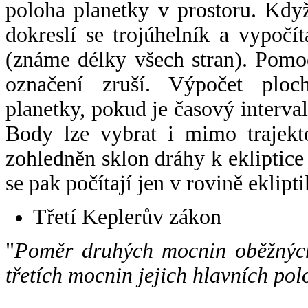
poloha planetky v prostoru. Kdy
dokreslí se trojúhelník a vypoč
(známe délky všech stran). Pomo
označení zruší. Výpočet ploch
planetky, pokud je časový interval
Body lze vybrat i mimo trajekto
zohledněn sklon dráhy k ekliptice
se pak počítají jen v rovině eklipti
Třetí Keplerův zákon
"
Poměr druhých mocnin oběžných
třetích mocnin jejich hlavních pol