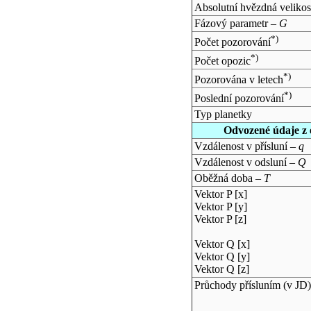
Absolutní hvězdná velikos
Fázový parametr –
G
*)
Počet pozorování
*)
Počet opozic
*)
Pozorována v letech
*)
Poslední pozorování
Typ planetky
Odvozené údaje z 
Vzdálenost v přísluní –
q
Vzdálenost v odsluní –
Q
Oběžná doba –
T
Vektor P [x]
Vektor P [y]
Vektor P [z]
Vektor Q [x]
Vektor Q [y]
Vektor Q [z]
Průchody přísluním (v
JD
)