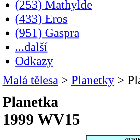
(253) Mathylde
(433) Eros
(951) Gaspra
...další
Odkazy
Malá tělesa
>
Planetky
>
Pl
Planetka
1999 WV15
(920