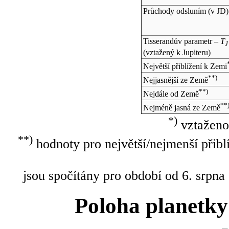
Průchody odsluním (v
JD
)
Tisserandův parametr –
T
J
(vztažený k Jupiteru)
Největší přiblížení k Zemi
**)
Nejjasnější ze Země
**)
Nejdále od Země
**
Nejméně jasná ze Země
*)
vztaženo
**)
hodnoty pro největší/nejmenší přibl
jsou spočítány pro období od 6. srpna
Poloha planetky