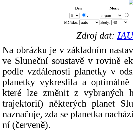
Den
Měsíc
.
Měřítko:
Body
:
Zdroj dat:
IAU
Na obrázku je v základním nastav
ve Sluneční soustavě v rovině ek
podle vzdálenosti planetky v odsl
planetky vykreslila a optimálně
které lze změnit z vybraných h
trajektorií) některých planet Sl
naznačuje, zda se planetka nacház
ní (červeně).