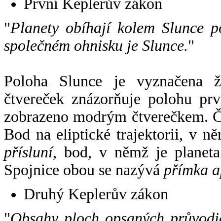
První Keplerův zákon
"
Planety obíhají kolem Slunce p
společném ohnisku je Slunce.
"
Poloha Slunce je vyznačena 
čtvereček znázorňuje polohu pr
zobrazeno modrým čtverečkem. Če
Bod na eliptické trajektorii, v n
přísluní
, bod, v němž je planet
Spojnice obou se nazývá
přímka a
Druhý Keplerův zákon
"
Obsahy ploch opsaných průvodič