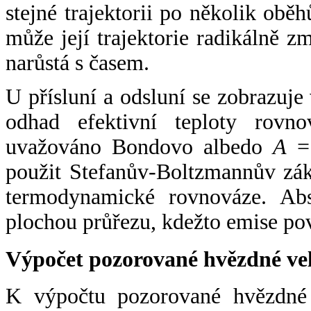
stejné trajektorii po několik oběh
může její trajektorie radikálně zm
narůstá s časem.
U přísluní a odsluní se zobrazuje
odhad efektivní teploty rovno
uvažováno Bondovo albedo
A
= 
použit Stefanův-Boltzmannův zák
termodynamické rovnováze. Abs
plochou průřezu, kdežto emise po
Výpočet pozorované hvězdné ve
K výpočtu pozorované hvězdné v