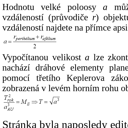
Hodnotu velké poloosy
a
může
vzdáleností (průvodiče
r
) objekt
vzdáleností najdete na přímce apsi
Vypočítanou velikost
a
lze zkont
nachází dráhové elementy plane
pomocí třetího Keplerova zák
zobrazená v levém horním rohu o
Stránka byla naposledy edi