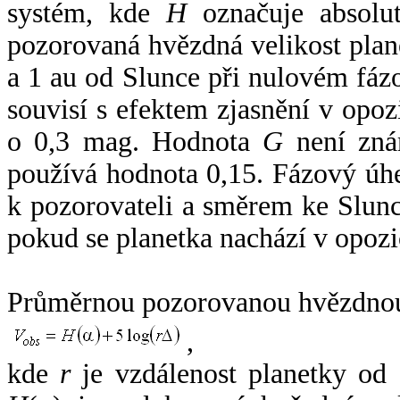
systém, kde
H
označuje absolut
pozorovaná hvězdná velikost plan
a 1 au od Slunce při nulovém fá
souvisí s efektem zjasnění v opoz
o 0,3 mag. Hodnota
G
není zná
používá hodnota 0,15. Fázový úh
k pozorovateli a směrem ke Slunc
pokud se planetka nachází v opozi
Průměrnou pozorovanou hvězdnou 
,
kde
r
je vzdálenost planetky od