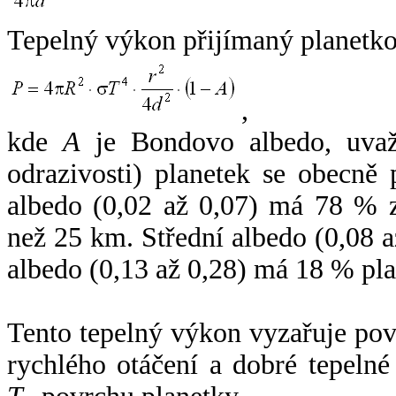
Tepelný výkon přijímaný planetko
,
kde
A
je Bondovo albedo, uvaž
odrazivosti) planetek se obecně
albedo (0,02 až 0,07) má 78 % z
než 25 km. Střední albedo (0,08 
albedo (0,13 až 0,28) má 18 % pla
Tento tepelný výkon vyzařuje po
rychlého otáčení a dobré tepelné