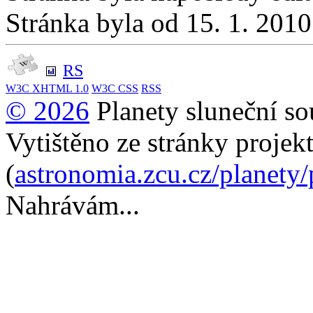
Stránka byla od 15. 1. 201
RS
W3C
XHTML 1.0
W3C
CSS
RSS
© 2026
Planety sluneční so
Vytištěno ze stránky projek
(
astronomia.zcu.cz/planety
Nahrávám...