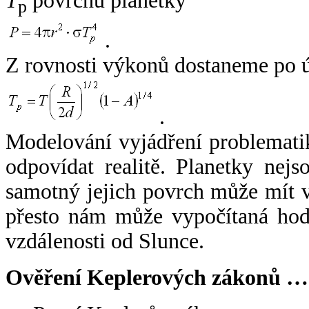
T
povrchu planetky
p
.
Z rovnosti výkonů dostaneme po 
.
Modelování vyjádření problemati
odpovídat realitě. Planetky nejso
samotný jejich povrch může mít v
přesto nám může vypočítaná hodn
vzdálenosti od Slunce.
Ověření Keplerových zákonů …