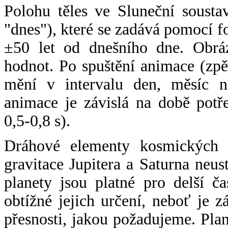
Polohu těles ve Sluneční sousta
"dnes"), které se zadává pomocí 
±50 let od dnešního dne. Obráz
hodnot. Po spuštění animace (zpě
mění v intervalu den, měsíc ne
animace je závislá na době potř
0,5-0,8 s).
Dráhové elementy kosmických t
gravitace Jupitera a Saturna neu
planety jsou platné pro delší č
obtížné jejich určení, neboť je 
přesnosti, jakou požadujeme. Pla