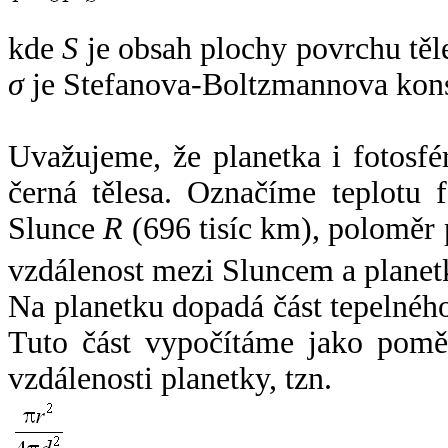
kde
S
je obsah plochy povrchu těl
σ
je Stefanova-Boltzmannova kons
Uvažujeme, že planetka i fotosfér
černá tělesa. Označíme teplotu 
Slunce
R
(696 tisíc km), poloměr
vzdálenost mezi Sluncem a plane
Na planetku dopadá část tepelnéh
Tuto část vypočítáme jako pomě
vzdálenosti planetky, tzn.