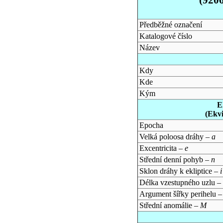
Předběžné označení
Katalogové číslo
Název
Kdy
Kde
Kým
E
(Ekv
Epocha
Velká poloosa dráhy –
a
Excentricita –
e
Střední denní pohyb –
n
Sklon dráhy k ekliptice –
i
Délka vzestupného uzlu –
Argument šířky perihelu 
Střední anomálie –
M