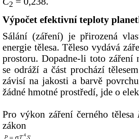
C
= 0,238.
2
Výpočet efektivní teploty plan
Sálání (záření) je přirozená vla
energie tělesa. Těleso vydává zá
prostoru. Dopadne-li toto záření n
se odráží a část prochází tělesem
závisí na jakosti a barvě povrch
žádné hmotné prostředí, jde o ele
Pro výkon záření černého tělesa
zákon