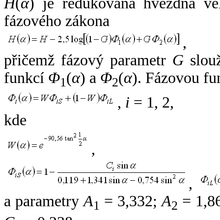
H
(
α
) je redukovaná hvězdná vel
fázového zákona
,
přičemž fázový parametr
G
slouž
funkcí
Φ
(
α
) a
Φ
(
α
). Fázovou fu
1
2
,
i
= 1, 2,
kde
,
,
a parametry
A
= 3,332;
A
= 1,8
1
2