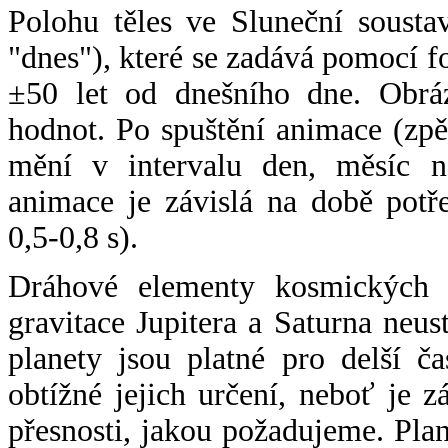
Polohu těles ve Sluneční sousta
"dnes"), které se zadává pomocí 
±50 let od dnešního dne. Obráz
hodnot. Po spuštění animace (zpě
mění v intervalu den, měsíc ne
animace je závislá na době potř
0,5-0,8 s).
Dráhové elementy kosmických t
gravitace Jupitera a Saturna neu
planety jsou platné pro delší č
obtížné jejich určení, neboť je 
přesnosti, jakou požadujeme. Pla