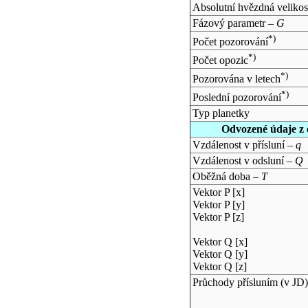
Absolutní hvězdná velikos
Fázový parametr –
G
*)
Počet pozorování
*)
Počet opozic
*)
Pozorována v letech
*)
Poslední pozorování
Typ planetky
Odvozené údaje z 
Vzdálenost v přísluní –
q
Vzdálenost v odsluní –
Q
Oběžná doba –
T
Vektor P [x]
Vektor P [y]
Vektor P [z]
Vektor Q [x]
Vektor Q [y]
Vektor Q [z]
Průchody přísluním (v
JD
)