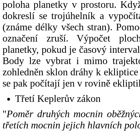
poloha planetky v prostoru. Kdy
dokreslí se trojúhelník a vypoč
(známe délky všech stran). Pomo
označení zruší. Výpočet ploch
planetky, pokud je časový interval
Body lze vybrat i mimo trajekto
zohledněn sklon dráhy k ekliptice
se pak počítají jen v rovině eklipti
Třetí Keplerův zákon
"
Poměr druhých mocnin oběžných
třetích mocnin jejich hlavních pol