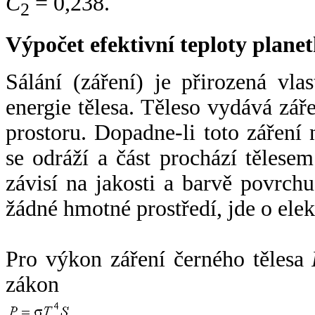
C
= 0,238.
2
Výpočet efektivní teploty plan
Sálání (záření) je přirozená vla
energie tělesa. Těleso vydává zá
prostoru. Dopadne-li toto záření n
se odráží a část prochází tělesem
závisí na jakosti a barvě povrch
žádné hmotné prostředí, jde o ele
Pro výkon záření černého tělesa
zákon