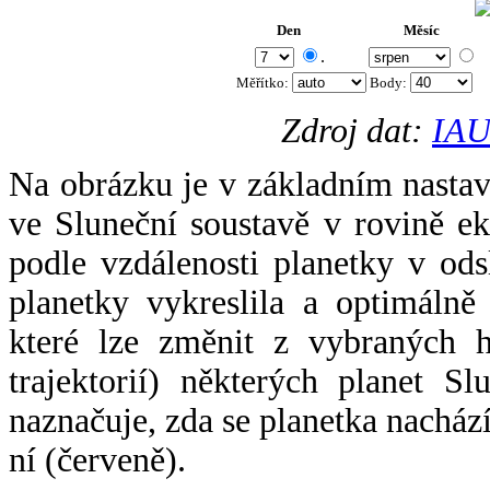
Den
Měsíc
.
Měřítko:
Body
:
Zdroj dat:
IAU
Na obrázku je v základním nastav
ve Sluneční soustavě v rovině ek
podle vzdálenosti planetky v odsl
planetky vykreslila a optimálně
které lze změnit z vybraných h
trajektorií) některých planet Sl
naznačuje, zda se planetka nacház
ní (červeně).