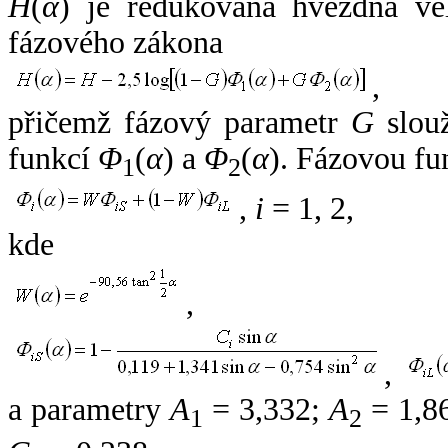
H
(
α
) je redukovaná hvězdná vel
fázového zákona
,
přičemž fázový parametr
G
slouž
funkcí
Φ
(
α
) a
Φ
(
α
). Fázovou fu
1
2
,
i
= 1, 2,
kde
,
,
a parametry
A
= 3,332;
A
= 1,8
1
2