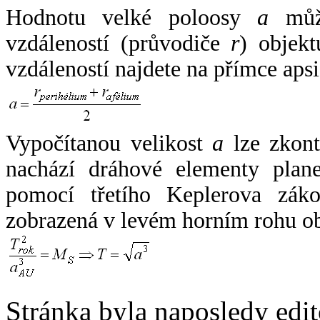
Hodnotu velké poloosy
a
může
vzdáleností (průvodiče
r
) objekt
vzdáleností najdete na přímce apsi
Vypočítanou velikost
a
lze zkont
nachází dráhové elementy plane
pomocí třetího Keplerova zák
zobrazená v levém horním rohu o
Stránka byla naposledy edi