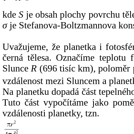
kde
S
je obsah plochy povrchu těl
σ
je Stefanova-Boltzmannova kons
Uvažujeme, že planetka i fotosfér
černá tělesa. Označíme teplotu 
Slunce
R
(696 tisíc km), poloměr
vzdálenost mezi Sluncem a plane
Na planetku dopadá část tepelnéh
Tuto část vypočítáme jako pomě
vzdálenosti planetky, tzn.