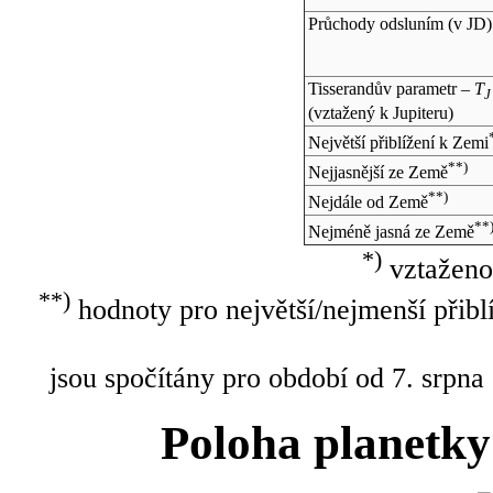
Průchody odsluním (v
JD
)
Tisserandův parametr –
T
J
(vztažený k Jupiteru)
Největší přiblížení k Zemi
**)
Nejjasnější ze Země
**)
Nejdále od Země
**
Nejméně jasná ze Země
*)
vztaženo
**)
hodnoty pro největší/nejmenší přibl
jsou spočítány pro období od 7. srpna
Poloha planetky