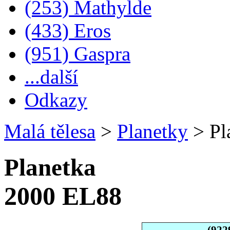
(253) Mathylde
(433) Eros
(951) Gaspra
...další
Odkazy
Malá tělesa
>
Planetky
>
Pl
Planetka
2000 EL88
(922