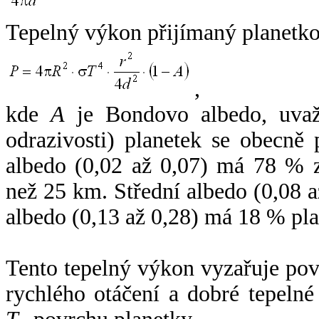
Tepelný výkon přijímaný planetko
,
kde
A
je Bondovo albedo, uvaž
odrazivosti) planetek se obecně
albedo (0,02 až 0,07) má 78 % z
než 25 km. Střední albedo (0,08 
albedo (0,13 až 0,28) má 18 % pla
Tento tepelný výkon vyzařuje po
rychlého otáčení a dobré tepelné