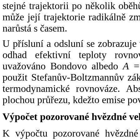
stejné trajektorii po několik oběh
může její trajektorie radikálně zm
narůstá s časem.
U přísluní a odsluní se zobrazuje
odhad efektivní teploty rovno
uvažováno Bondovo albedo
A
= 
použit Stefanův-Boltzmannův zák
termodynamické rovnováze. Abs
plochou průřezu, kdežto emise po
Výpočet pozorované hvězdné ve
K výpočtu pozorované hvězdné v