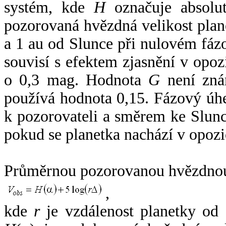
systém, kde
H
označuje absolut
pozorovaná hvězdná velikost plan
a 1 au od Slunce při nulovém fá
souvisí s efektem zjasnění v opoz
o 0,3 mag. Hodnota
G
není zná
používá hodnota 0,15. Fázový úh
k pozorovateli a směrem ke Slunc
pokud se planetka nachází v opozi
Průměrnou pozorovanou hvězdnou 
,
kde
r
je vzdálenost planetky od