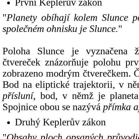
První Keplerův zákon
"
Planety obíhají kolem Slunce p
společném ohnisku je Slunce.
"
Poloha Slunce je vyznačena 
čtvereček znázorňuje polohu pr
zobrazeno modrým čtverečkem. Če
Bod na eliptické trajektorii, v n
přísluní
, bod, v němž je planet
Spojnice obou se nazývá
přímka a
Druhý Keplerův zákon
"
Obsahy ploch opsaných průvodič