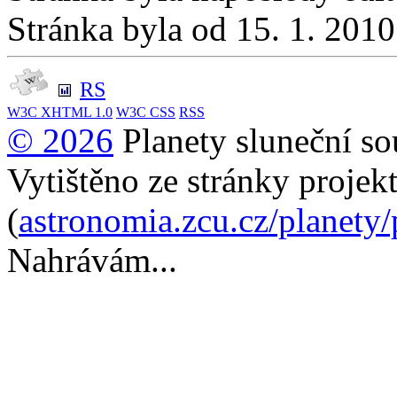
Stránka byla od 15. 1. 201
RS
W3C
XHTML 1.0
W3C
CSS
RSS
© 2026
Planety sluneční so
Vytištěno ze stránky projek
(
astronomia.zcu.cz/planety
Nahrávám...