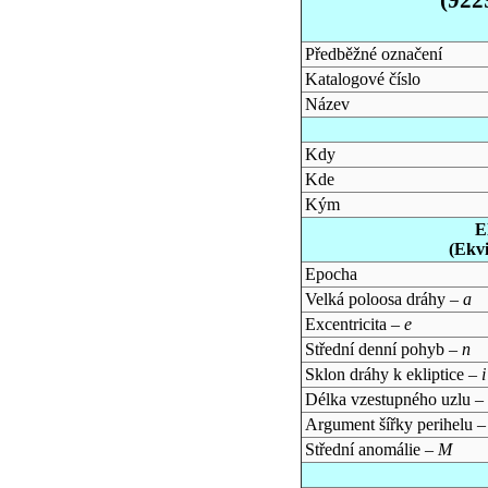
Předběžné označení
Katalogové číslo
Název
Kdy
Kde
Kým
E
(Ekv
Epocha
Velká poloosa dráhy –
a
Excentricita –
e
Střední denní pohyb –
n
Sklon dráhy k ekliptice –
i
Délka vzestupného uzlu –
Argument šířky perihelu 
Střední anomálie –
M