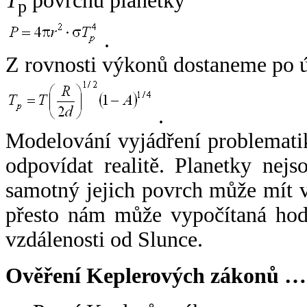
T
povrchu planetky
p
.
Z rovnosti výkonů dostaneme po 
.
Modelování vyjádření problemati
odpovídat realitě. Planetky nejso
samotný jejich povrch může mít v
přesto nám může vypočítaná hodn
vzdálenosti od Slunce.
Ověření Keplerových zákonů …