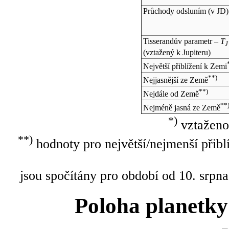
Průchody odsluním (v
JD
)
Tisserandův parametr –
T
J
(vztažený k Jupiteru)
Největší přiblížení k Zemi
**)
Nejjasnější ze Země
**)
Nejdále od Země
**
Nejméně jasná ze Země
*)
vztaženo
**)
hodnoty pro největší/nejmenší přibl
jsou spočítány pro období od 10. srpna
Poloha planetky