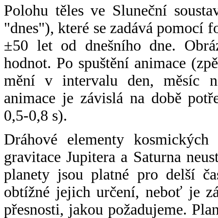
Polohu těles ve Sluneční sousta
"dnes"), které se zadává pomocí 
±50 let od dnešního dne. Obráz
hodnot. Po spuštění animace (zpě
mění v intervalu den, měsíc ne
animace je závislá na době potř
0,5-0,8 s).
Dráhové elementy kosmických t
gravitace Jupitera a Saturna neu
planety jsou platné pro delší č
obtížné jejich určení, neboť je 
přesnosti, jakou požadujeme. Pla