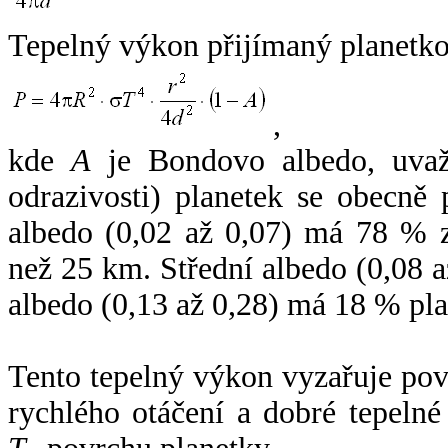
Tepelný výkon přijímaný planetko
,
kde
A
je Bondovo albedo, uvaž
odrazivosti) planetek se obecně
albedo (0,02 až 0,07) má 78 % z
než 25 km. Střední albedo (0,08 
albedo (0,13 až 0,28) má 18 % pla
Tento tepelný výkon vyzařuje po
rychlého otáčení a dobré tepelné