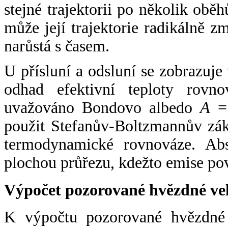
stejné trajektorii po několik oběh
může její trajektorie radikálně zm
narůstá s časem.
U přísluní a odsluní se zobrazuje
odhad efektivní teploty rovno
uvažováno Bondovo albedo
A
= 
použit Stefanův-Boltzmannův zák
termodynamické rovnováze. Abs
plochou průřezu, kdežto emise po
Výpočet pozorované hvězdné ve
K výpočtu pozorované hvězdné v