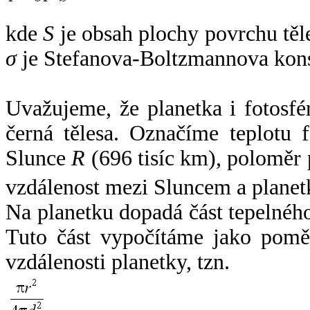
kde
S
je obsah plochy povrchu těl
σ
je Stefanova-Boltzmannova kons
Uvažujeme, že planetka i fotosfér
černá tělesa. Označíme teplotu 
Slunce
R
(696 tisíc km), poloměr
vzdálenost mezi Sluncem a plane
Na planetku dopadá část tepelnéh
Tuto část vypočítáme jako pomě
vzdálenosti planetky, tzn.