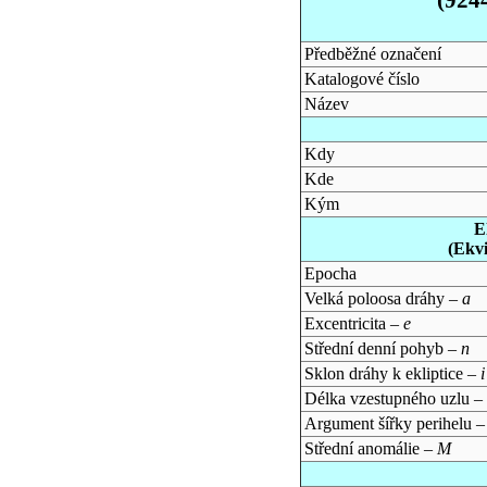
Předběžné označení
Katalogové číslo
Název
Kdy
Kde
Kým
E
(Ekv
Epocha
Velká poloosa dráhy –
a
Excentricita –
e
Střední denní pohyb –
n
Sklon dráhy k ekliptice –
i
Délka vzestupného uzlu –
Argument šířky perihelu 
Střední anomálie –
M