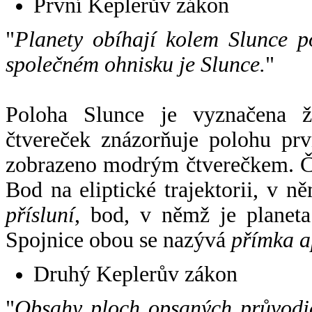
První Keplerův zákon
"
Planety obíhají kolem Slunce p
společném ohnisku je Slunce.
"
Poloha Slunce je vyznačena 
čtvereček znázorňuje polohu pr
zobrazeno modrým čtverečkem. Če
Bod na eliptické trajektorii, v n
přísluní
, bod, v němž je planet
Spojnice obou se nazývá
přímka a
Druhý Keplerův zákon
"
Obsahy ploch opsaných průvodič