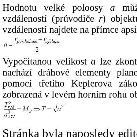
Hodnotu velké poloosy
a
může
vzdáleností (průvodiče
r
) objekt
vzdáleností najdete na přímce apsi
Vypočítanou velikost
a
lze zkont
nachází dráhové elementy plane
pomocí třetího Keplerova zák
zobrazená v levém horním rohu o
Stránka byla naposledy edi