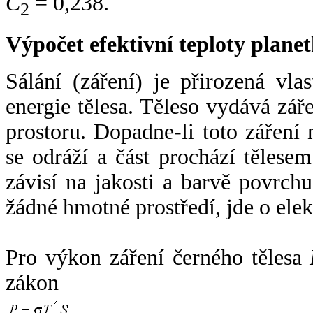
C
= 0,238.
2
Výpočet efektivní teploty plan
Sálání (záření) je přirozená vla
energie tělesa. Těleso vydává zá
prostoru. Dopadne-li toto záření n
se odráží a část prochází tělesem
závisí na jakosti a barvě povrch
žádné hmotné prostředí, jde o ele
Pro výkon záření černého tělesa
zákon