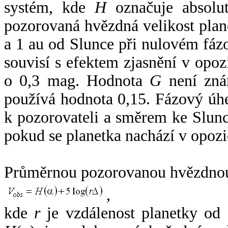
systém, kde
H
označuje absolut
pozorovaná hvězdná velikost plan
a 1 au od Slunce při nulovém fá
souvisí s efektem zjasnění v opoz
o 0,3 mag. Hodnota
G
není zná
používá hodnota 0,15. Fázový úh
k pozorovateli a směrem ke Slunc
pokud se planetka nachází v opozi
Průměrnou pozorovanou hvězdnou 
,
kde
r
je vzdálenost planetky od