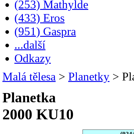
(253) Mathylde
(433) Eros
(951) Gaspra
...další
Odkazy
Malá tělesa
>
Planetky
>
Pl
Planetka
2000 KU10
(924