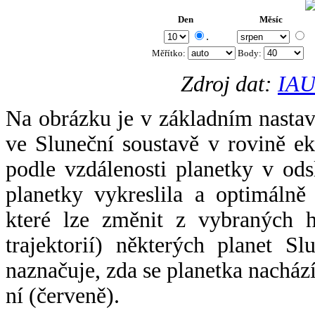
Den
Měsíc
.
Měřítko:
Body
:
Zdroj dat:
IAU
Na obrázku je v základním nastav
ve Sluneční soustavě v rovině ek
podle vzdálenosti planetky v odsl
planetky vykreslila a optimálně
které lze změnit z vybraných h
trajektorií) některých planet Sl
naznačuje, zda se planetka nacház
ní (červeně).