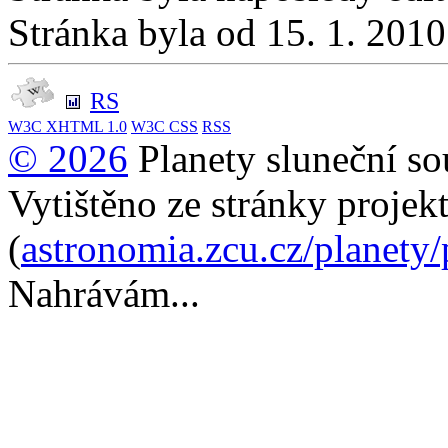
Stránka byla od 15. 1. 201
RS
W3C
XHTML 1.0
W3C
CSS
RSS
© 2026
Planety sluneční so
Vytištěno ze stránky projek
(
astronomia.zcu.cz/planety
Nahrávám...