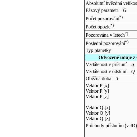
Absolutní hvězdná velikos
Fázový parametr –
G
*)
Počet pozorování
*)
Počet opozic
*)
Pozorována v letech
*)
Poslední pozorování
Typ planetky
Odvozené údaje z 
Vzdálenost v přísluní –
q
Vzdálenost v odsluní –
Q
Oběžná doba –
T
Vektor P [x]
Vektor P [y]
Vektor P [z]
Vektor Q [x]
Vektor Q [y]
Vektor Q [z]
Průchody přísluním (v
JD
)