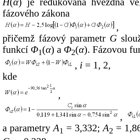
H
(
α
) je redukovaná hvězdná vel
fázového zákona
,
přičemž fázový parametr
G
slouž
funkcí
Φ
(
α
) a
Φ
(
α
). Fázovou fu
1
2
,
i
= 1, 2,
kde
,
,
a parametry
A
= 3,332;
A
= 1,8
1
2