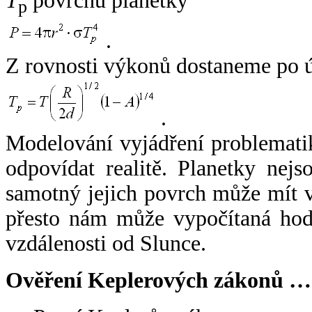
T
povrchu planetky
p
.
Z rovnosti výkonů dostaneme po 
.
Modelování vyjádření problemati
odpovídat realitě. Planetky nejso
samotný jejich povrch může mít v
přesto nám může vypočítaná hodn
vzdálenosti od Slunce.
Ověření Keplerových zákonů …