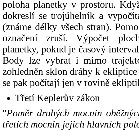
poloha planetky v prostoru. Kdy
dokreslí se trojúhelník a vypoč
(známe délky všech stran). Pomo
označení zruší. Výpočet ploch
planetky, pokud je časový interval
Body lze vybrat i mimo trajekto
zohledněn sklon dráhy k ekliptice
se pak počítají jen v rovině eklipti
Třetí Keplerův zákon
"
Poměr druhých mocnin oběžných
třetích mocnin jejich hlavních pol