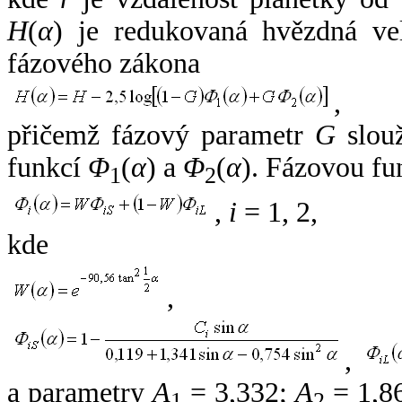
H
(
α
) je redukovaná hvězdná vel
fázového zákona
,
přičemž fázový parametr
G
slouž
funkcí
Φ
(
α
) a
Φ
(
α
). Fázovou fu
1
2
,
i
= 1, 2,
kde
,
,
a parametry
A
= 3,332;
A
= 1,8
1
2