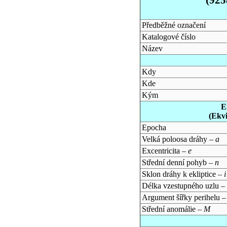
Předběžné označení
Katalogové číslo
Název
Kdy
Kde
Kým
E
(Ekv
Epocha
Velká poloosa dráhy –
a
Excentricita –
e
Střední denní pohyb –
n
Sklon dráhy k ekliptice –
i
Délka vzestupného uzlu –
Argument šířky perihelu 
Střední anomálie –
M