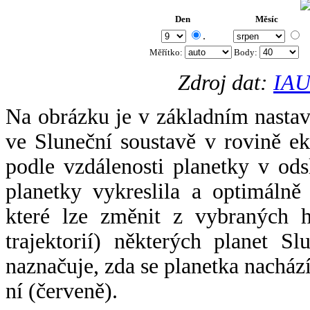
Den
Měsíc
.
Měřítko:
Body
:
Zdroj dat:
IAU
Na obrázku je v základním nastav
ve Sluneční soustavě v rovině ek
podle vzdálenosti planetky v odsl
planetky vykreslila a optimálně
které lze změnit z vybraných h
trajektorií) některých planet Sl
naznačuje, zda se planetka nacház
ní (červeně).