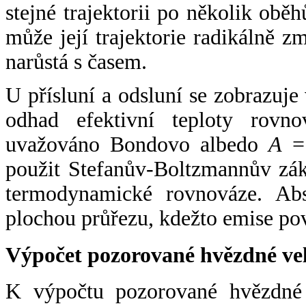
stejné trajektorii po několik oběh
může její trajektorie radikálně zm
narůstá s časem.
U přísluní a odsluní se zobrazuje
odhad efektivní teploty rovno
uvažováno Bondovo albedo
A
= 
použit Stefanův-Boltzmannův zák
termodynamické rovnováze. Abs
plochou průřezu, kdežto emise po
Výpočet pozorované hvězdné ve
K výpočtu pozorované hvězdné v