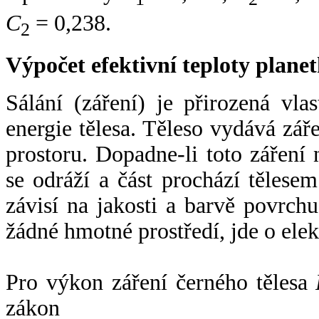
C
= 0,238.
2
Výpočet efektivní teploty plan
Sálání (záření) je přirozená vla
energie tělesa. Těleso vydává zá
prostoru. Dopadne-li toto záření n
se odráží a část prochází tělesem
závisí na jakosti a barvě povrch
žádné hmotné prostředí, jde o ele
Pro výkon záření černého tělesa
zákon