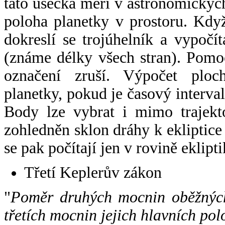
tato úsečka měří v astronomickýc
poloha planetky v prostoru. Kdy
dokreslí se trojúhelník a vypoč
(známe délky všech stran). Pomo
označení zruší. Výpočet ploch
planetky, pokud je časový interval
Body lze vybrat i mimo trajekto
zohledněn sklon dráhy k ekliptice
se pak počítají jen v rovině eklipti
Třetí Keplerův zákon
"
Poměr druhých mocnin oběžných
třetích mocnin jejich hlavních pol