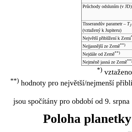
Průchody odsluním (v
JD
)
Tisserandův parametr –
T
J
(vztažený k Jupiteru)
Největší přiblížení k Zemi
**)
Nejjasnější ze Země
**)
Nejdále od Země
**
Nejméně jasná ze Země
*)
vztaženo
**)
hodnoty pro největší/nejmenší přibl
jsou spočítány pro období od 9. srpna
Poloha planetky