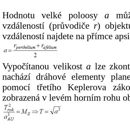
Hodnotu velké poloosy
a
může
vzdáleností (průvodiče
r
) objekt
vzdáleností najdete na přímce apsi
Vypočítanou velikost
a
lze zkont
nachází dráhové elementy plane
pomocí třetího Keplerova zák
zobrazená v levém horním rohu o