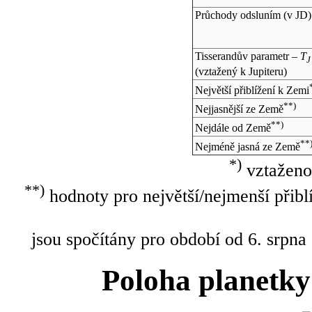
Průchody odsluním (v
JD
)
Tisserandův parametr –
T
J
(vztažený k Jupiteru)
Největší přiblížení k Zemi
**)
Nejjasnější ze Země
**)
Nejdále od Země
**
Nejméně jasná ze Země
*)
vztaženo
**)
hodnoty pro největší/nejmenší přibl
jsou spočítány pro období od 6. srpna
Poloha planetky