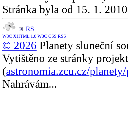
Stránka byla od 15. 1. 201
RS
W3C
XHTML 1.0
W3C
CSS
RSS
© 2026
Planety sluneční so
Vytištěno ze stránky projek
(
astronomia.zcu.cz/planety
Nahrávám...