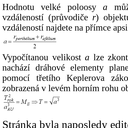
Hodnotu velké poloosy
a
může
vzdáleností (průvodiče
r
) objekt
vzdáleností najdete na přímce apsi
Vypočítanou velikost
a
lze zkont
nachází dráhové elementy plane
pomocí třetího Keplerova zák
zobrazená v levém horním rohu o
Stránka byla naposledy edi