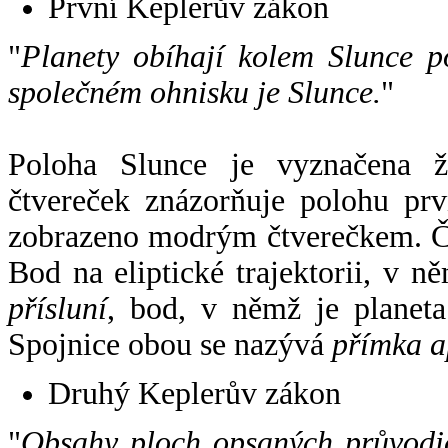
První Keplerův zákon
"
Planety obíhají kolem Slunce p
společném ohnisku je Slunce.
"
Poloha Slunce je vyznačena 
čtvereček znázorňuje polohu pr
zobrazeno modrým čtverečkem. Če
Bod na eliptické trajektorii, v n
přísluní
, bod, v němž je planet
Spojnice obou se nazývá
přímka a
Druhý Keplerův zákon
"
Obsahy ploch opsaných průvodič