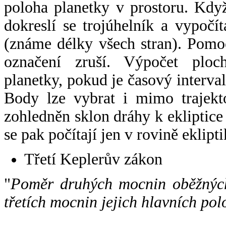
poloha planetky v prostoru. Kdy
dokreslí se trojúhelník a vypoč
(známe délky všech stran). Pomo
označení zruší. Výpočet ploch
planetky, pokud je časový interval
Body lze vybrat i mimo trajekto
zohledněn sklon dráhy k ekliptice
se pak počítají jen v rovině eklipti
Třetí Keplerův zákon
"
Poměr druhých mocnin oběžných
třetích mocnin jejich hlavních pol