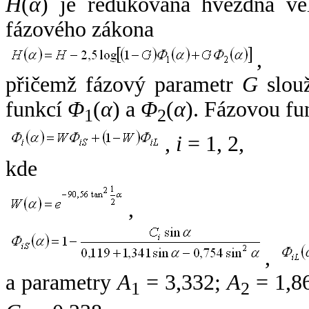
H
(
α
) je redukovaná hvězdná vel
fázového zákona
,
přičemž fázový parametr
G
slouž
funkcí
Φ
(
α
) a
Φ
(
α
). Fázovou fu
1
2
,
i
= 1, 2,
kde
,
,
a parametry
A
= 3,332;
A
= 1,8
1
2