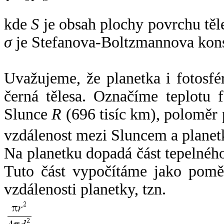
kde
S
je obsah plochy povrchu těl
σ
je Stefanova-Boltzmannova kons
Uvažujeme, že planetka i fotosfér
černá tělesa. Označíme teplotu 
Slunce
R
(696 tisíc km), poloměr
vzdálenost mezi Sluncem a plane
Na planetku dopadá část tepelnéh
Tuto část vypočítáme jako pomě
vzdálenosti planetky, tzn.