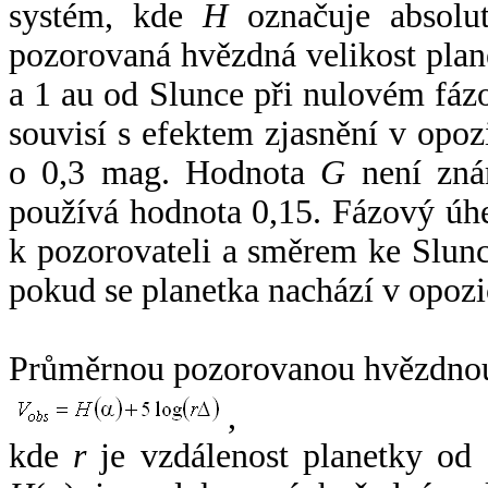
systém, kde
H
označuje absolut
pozorovaná hvězdná velikost plan
a 1 au od Slunce při nulovém fá
souvisí s efektem zjasnění v opoz
o 0,3 mag. Hodnota
G
není zná
používá hodnota 0,15. Fázový úh
k pozorovateli a směrem ke Slunc
pokud se planetka nachází v opozi
Průměrnou pozorovanou hvězdnou 
,
kde
r
je vzdálenost planetky od