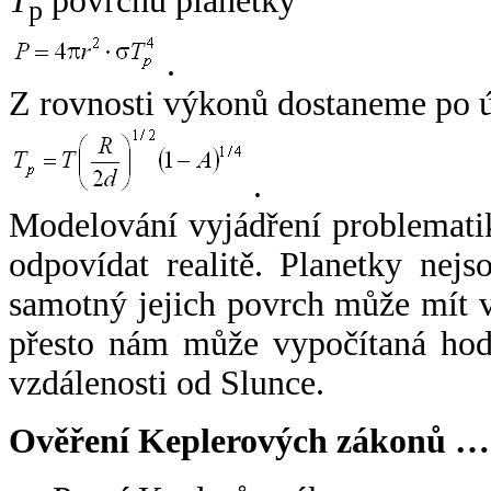
T
povrchu planetky
p
.
Z rovnosti výkonů dostaneme po 
.
Modelování vyjádření problemati
odpovídat realitě. Planetky nejso
samotný jejich povrch může mít v
přesto nám může vypočítaná hodn
vzdálenosti od Slunce.
Ověření Keplerových zákonů …