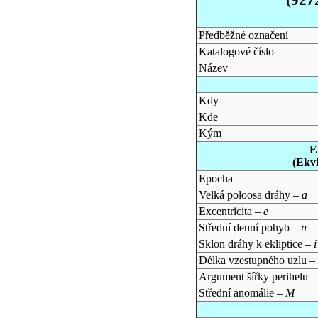
Předběžné označení
Katalogové číslo
Název
Kdy
Kde
Kým
E
(Ekv
Epocha
Velká poloosa dráhy –
a
Excentricita –
e
Střední denní pohyb –
n
Sklon dráhy k ekliptice –
i
Délka vzestupného uzlu –
Argument šířky perihelu 
Střední anomálie –
M