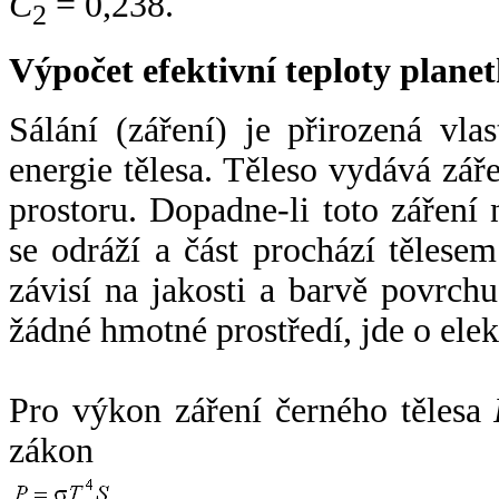
C
= 0,238.
2
Výpočet efektivní teploty plan
Sálání (záření) je přirozená vla
energie tělesa. Těleso vydává zá
prostoru. Dopadne-li toto záření n
se odráží a část prochází tělesem
závisí na jakosti a barvě povrch
žádné hmotné prostředí, jde o ele
Pro výkon záření černého tělesa
zákon