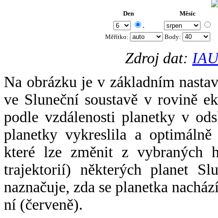
Den
Měsíc
.
Měřítko:
Body
:
Zdroj dat:
IAU
Na obrázku je v základním nastav
ve Sluneční soustavě v rovině ek
podle vzdálenosti planetky v odsl
planetky vykreslila a optimálně
které lze změnit z vybraných h
trajektorií) některých planet Sl
naznačuje, zda se planetka nacház
ní (červeně).