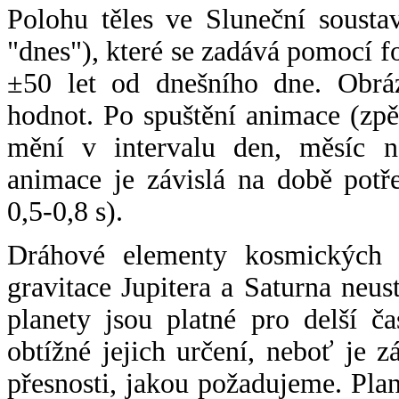
Polohu těles ve Sluneční sousta
"dnes"), které se zadává pomocí 
±50 let od dnešního dne. Obráz
hodnot. Po spuštění animace (zpě
mění v intervalu den, měsíc ne
animace je závislá na době potř
0,5-0,8 s).
Dráhové elementy kosmických t
gravitace Jupitera a Saturna neu
planety jsou platné pro delší č
obtížné jejich určení, neboť je 
přesnosti, jakou požadujeme. Pla