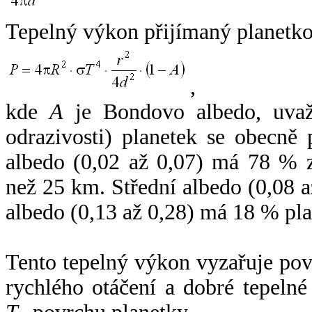
Tepelný výkon přijímaný planetko
,
kde
A
je Bondovo albedo, uvaž
odrazivosti) planetek se obecně
albedo (0,02 až 0,07) má 78 % z
než 25 km. Střední albedo (0,08 
albedo (0,13 až 0,28) má 18 % pla
Tento tepelný výkon vyzařuje po
rychlého otáčení a dobré tepelné