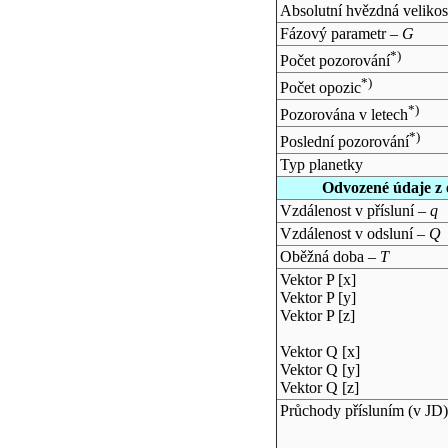
Absolutní hvězdná velikos
Fázový parametr –
G
*)
Počet pozorování
*)
Počet opozic
*)
Pozorována v letech
*)
Poslední pozorování
Typ planetky
Odvozené údaje z 
Vzdálenost v přísluní –
q
Vzdálenost v odsluní –
Q
Oběžná doba –
T
Vektor P [x]
Vektor P [y]
Vektor P [z]
Vektor Q [x]
Vektor Q [y]
Vektor Q [z]
Průchody přísluním (v
JD
)