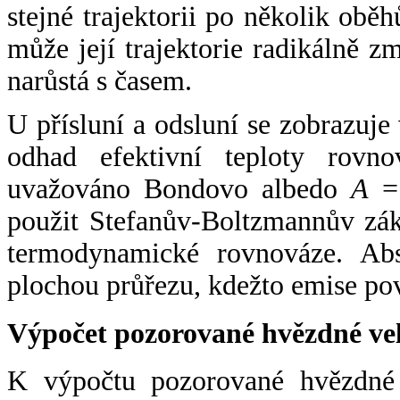
stejné trajektorii po několik oběh
může její trajektorie radikálně zm
narůstá s časem.
U přísluní a odsluní se zobrazuje
odhad efektivní teploty rovno
uvažováno Bondovo albedo
A
= 
použit Stefanův-Boltzmannův zák
termodynamické rovnováze. Abs
plochou průřezu, kdežto emise po
Výpočet pozorované hvězdné ve
K výpočtu pozorované hvězdné v