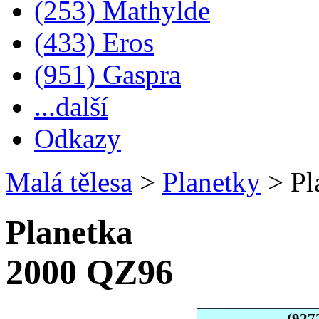
(253) Mathylde
(433) Eros
(951) Gaspra
...další
Odkazy
Malá tělesa
>
Planetky
>
Pl
Planetka
2000 QZ96
(927