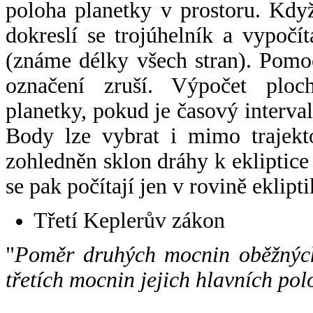
poloha planetky v prostoru. Kdy
dokreslí se trojúhelník a vypoč
(známe délky všech stran). Pomo
označení zruší. Výpočet ploch
planetky, pokud je časový interval
Body lze vybrat i mimo trajekto
zohledněn sklon dráhy k ekliptice
se pak počítají jen v rovině eklipti
Třetí Keplerův zákon
"
Poměr druhých mocnin oběžných
třetích mocnin jejich hlavních pol