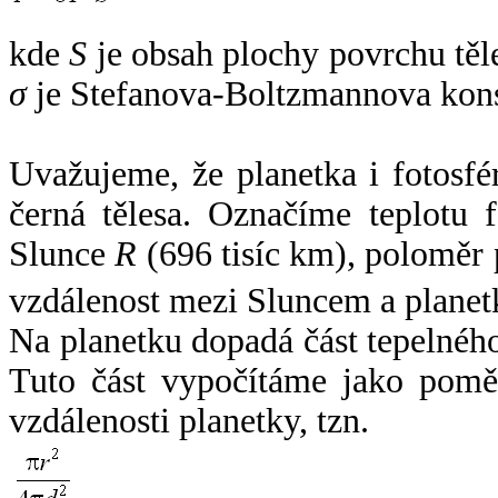
kde
S
je obsah plochy povrchu těl
σ
je Stefanova-Boltzmannova kons
Uvažujeme, že planetka i fotosfér
černá tělesa. Označíme teplotu 
Slunce
R
(696 tisíc km), poloměr
vzdálenost mezi Sluncem a plane
Na planetku dopadá část tepelnéh
Tuto část vypočítáme jako pomě
vzdálenosti planetky, tzn.