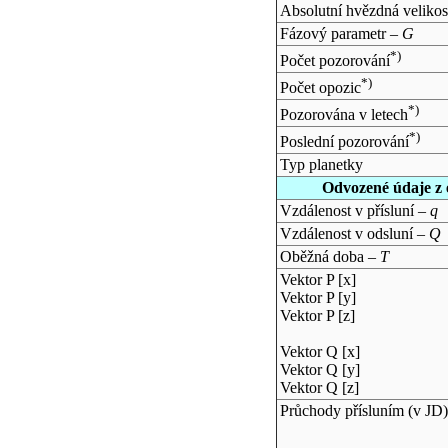
Absolutní hvězdná velikos
Fázový parametr –
G
*)
Počet pozorování
*)
Počet opozic
*)
Pozorována v letech
*)
Poslední pozorování
Typ planetky
Odvozené údaje z 
Vzdálenost v přísluní –
q
Vzdálenost v odsluní –
Q
Oběžná doba –
T
Vektor P [x]
Vektor P [y]
Vektor P [z]
Vektor Q [x]
Vektor Q [y]
Vektor Q [z]
Průchody přísluním (v
JD
)