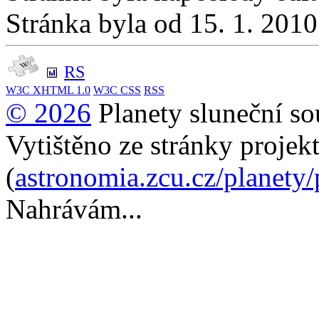
Stránka byla od 15. 1. 201
RS
W3C
XHTML 1.0
W3C
CSS
RSS
© 2026
Planety sluneční so
Vytištěno ze stránky projek
(
astronomia.zcu.cz/planety
Nahrávám...