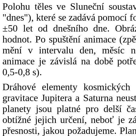
Polohu těles ve Sluneční sousta
"dnes"), které se zadává pomocí 
±50 let od dnešního dne. Obráz
hodnot. Po spuštění animace (zpě
mění v intervalu den, měsíc ne
animace je závislá na době potř
0,5-0,8 s).
Dráhové elementy kosmických t
gravitace Jupitera a Saturna neu
planety jsou platné pro delší č
obtížné jejich určení, neboť je 
přesnosti, jakou požadujeme. Pla