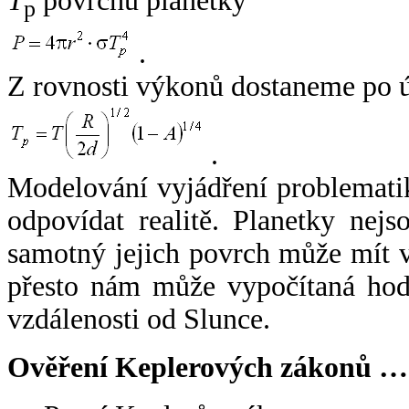
T
povrchu planetky
p
.
Z rovnosti výkonů dostaneme po 
.
Modelování vyjádření problemati
odpovídat realitě. Planetky nejso
samotný jejich povrch může mít v
přesto nám může vypočítaná hodn
vzdálenosti od Slunce.
Ověření Keplerových zákonů …