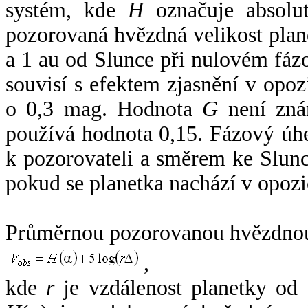
systém, kde
H
označuje absolut
pozorovaná hvězdná velikost plan
a 1 au od Slunce při nulovém fá
souvisí s efektem zjasnění v opoz
o 0,3 mag. Hodnota
G
není zná
používá hodnota 0,15. Fázový úh
k pozorovateli a směrem ke Slunc
pokud se planetka nachází v opozi
Průměrnou pozorovanou hvězdnou 
,
kde
r
je vzdálenost planetky od