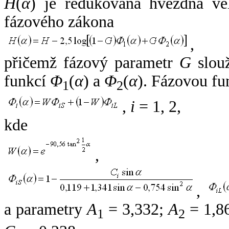
H
(
α
) je redukovaná hvězdná vel
fázového zákona
,
přičemž fázový parametr
G
slouž
funkcí
Φ
(
α
) a
Φ
(
α
). Fázovou fu
1
2
,
i
= 1, 2,
kde
,
,
a parametry
A
= 3,332;
A
= 1,8
1
2