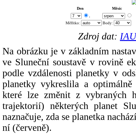
Den
Měsíc
.
Měřítko:
Body
:
Zdroj dat:
IAU
Na obrázku je v základním nastav
ve Sluneční soustavě v rovině ek
podle vzdálenosti planetky v odsl
planetky vykreslila a optimálně
které lze změnit z vybraných h
trajektorií) některých planet Sl
naznačuje, zda se planetka nacház
ní (červeně).