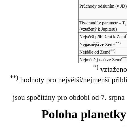
Průchody odsluním (v
JD
)
Tisserandův parametr –
T
J
(vztažený k Jupiteru)
Největší přiblížení k Zemi
**)
Nejjasnější ze Země
**)
Nejdále od Země
**
Nejméně jasná ze Země
*)
vztaženo
**)
hodnoty pro největší/nejmenší přibl
jsou spočítány pro období od 7. srpna
Poloha planetky