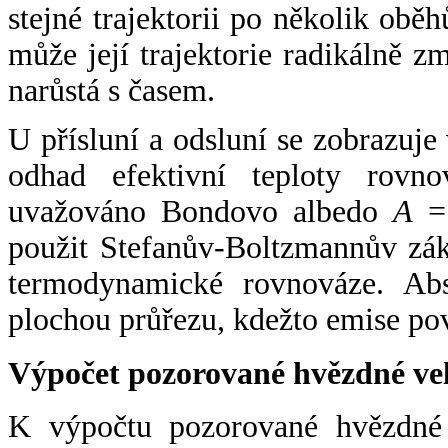
stejné trajektorii po několik oběh
může její trajektorie radikálně zm
narůstá s časem.
U přísluní a odsluní se zobrazuje
odhad efektivní teploty rovno
uvažováno Bondovo albedo
A
= 
použit Stefanův-Boltzmannův zák
termodynamické rovnováze. Abs
plochou průřezu, kdežto emise po
Výpočet pozorované hvězdné ve
K výpočtu pozorované hvězdné v