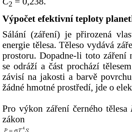
C
= 0,238.
2
Výpočet efektivní teploty plan
Sálání (záření) je přirozená vla
energie tělesa. Těleso vydává zá
prostoru. Dopadne-li toto záření n
se odráží a část prochází tělesem
závisí na jakosti a barvě povrch
žádné hmotné prostředí, jde o ele
Pro výkon záření černého tělesa
zákon