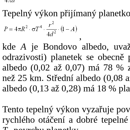
Tepelný výkon přijímaný planetko
,
kde
A
je Bondovo albedo, uvaž
odrazivosti) planetek se obecně
albedo (0,02 až 0,07) má 78 % z
než 25 km. Střední albedo (0,08 
albedo (0,13 až 0,28) má 18 % pla
Tento tepelný výkon vyzařuje po
rychlého otáčení a dobré tepelné