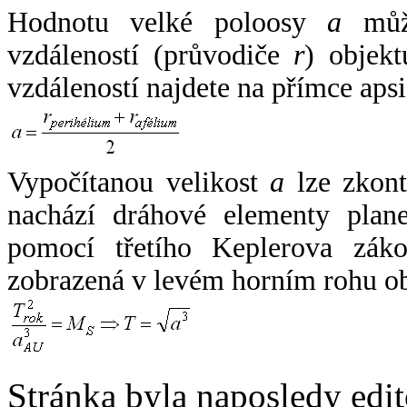
Hodnotu velké poloosy
a
může
vzdáleností (průvodiče
r
) objekt
vzdáleností najdete na přímce apsi
Vypočítanou velikost
a
lze zkont
nachází dráhové elementy plane
pomocí třetího Keplerova zák
zobrazená v levém horním rohu o
Stránka byla naposledy edi