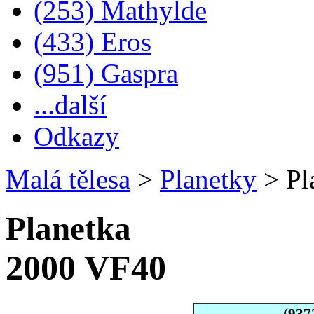
(253) Mathylde
(433) Eros
(951) Gaspra
...další
Odkazy
Malá tělesa
>
Planetky
>
Pl
Planetka
2000 VF40
(937