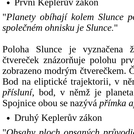
První Keplerův zákon
"
Planety obíhají kolem Slunce p
společném ohnisku je Slunce.
"
Poloha Slunce je vyznačena 
čtvereček znázorňuje polohu pr
zobrazeno modrým čtverečkem. Če
Bod na eliptické trajektorii, v n
přísluní
, bod, v němž je planet
Spojnice obou se nazývá
přímka a
Druhý Keplerův zákon
"
Obsahy ploch opsaných průvodič