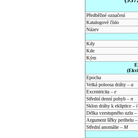
Předběžné označení
Katalogové číslo
Název
Kdy
Kde
Kým
E
(Ekv
Epocha
Velká poloosa dráhy –
a
Excentricita –
e
Střední denní pohyb –
n
Sklon dráhy k ekliptice –
i
Délka vzestupného uzlu –
Argument šířky perihelu 
Střední anomálie –
M