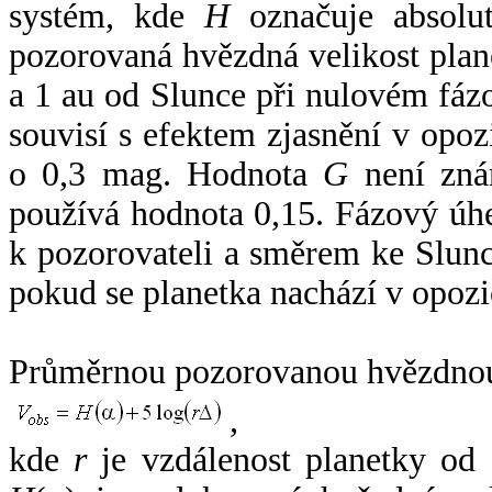
systém, kde
H
označuje absolut
pozorovaná hvězdná velikost plan
a 1 au od Slunce při nulovém fá
souvisí s efektem zjasnění v opoz
o 0,3 mag. Hodnota
G
není zná
používá hodnota 0,15. Fázový úh
k pozorovateli a směrem ke Slunc
pokud se planetka nachází v opozi
Průměrnou pozorovanou hvězdnou 
,
kde
r
je vzdálenost planetky od