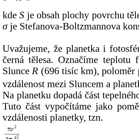
kde
S
je obsah plochy povrchu těl
σ
je Stefanova-Boltzmannova kons
Uvažujeme, že planetka i fotosfér
černá tělesa. Označíme teplotu 
Slunce
R
(696 tisíc km), poloměr
vzdálenost mezi Sluncem a plane
Na planetku dopadá část tepelnéh
Tuto část vypočítáme jako pomě
vzdálenosti planetky, tzn.