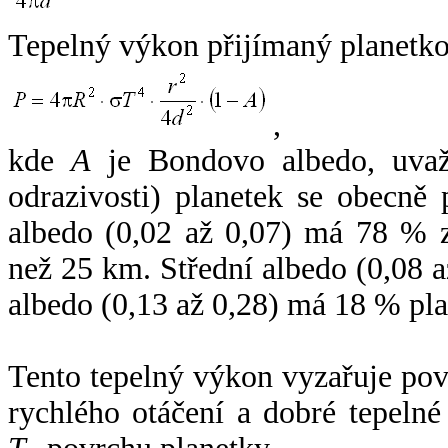
Tepelný výkon přijímaný planetko
,
kde
A
je Bondovo albedo, uvaž
odrazivosti) planetek se obecně
albedo (0,02 až 0,07) má 78 % z
než 25 km. Střední albedo (0,08 
albedo (0,13 až 0,28) má 18 % pla
Tento tepelný výkon vyzařuje po
rychlého otáčení a dobré tepelné