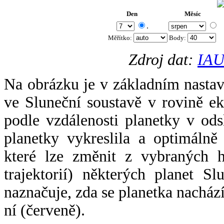
Den
Měsíc
.
Měřítko:
Body
:
Zdroj dat:
IAU
Na obrázku je v základním nastav
ve Sluneční soustavě v rovině ek
podle vzdálenosti planetky v odsl
planetky vykreslila a optimálně
které lze změnit z vybraných h
trajektorií) některých planet Sl
naznačuje, zda se planetka nacház
ní (červeně).