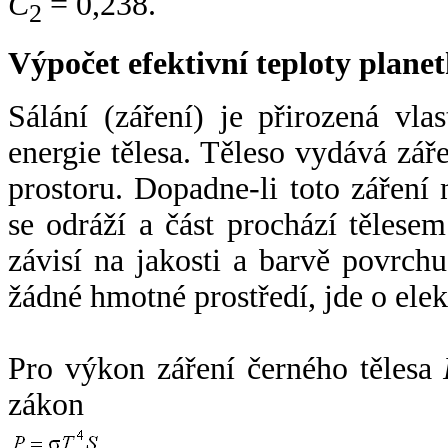
C
= 0,238.
2
Výpočet efektivní teploty plan
Sálání (záření) je přirozená vla
energie tělesa. Těleso vydává zá
prostoru. Dopadne-li toto záření n
se odráží a část prochází tělesem
závisí na jakosti a barvě povrch
žádné hmotné prostředí, jde o ele
Pro výkon záření černého tělesa
zákon