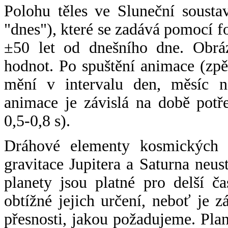
Polohu těles ve Sluneční sousta
"dnes"), které se zadává pomocí 
±50 let od dnešního dne. Obráz
hodnot. Po spuštění animace (zpě
mění v intervalu den, měsíc ne
animace je závislá na době potř
0,5-0,8 s).
Dráhové elementy kosmických t
gravitace Jupitera a Saturna neu
planety jsou platné pro delší č
obtížné jejich určení, neboť je 
přesnosti, jakou požadujeme. Pla