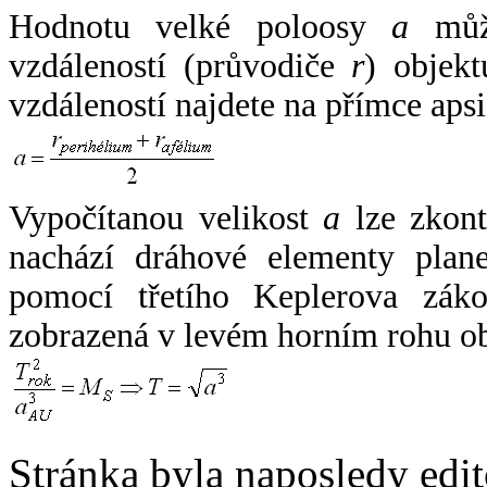
Hodnotu velké poloosy
a
může
vzdáleností (průvodiče
r
) objekt
vzdáleností najdete na přímce apsi
Vypočítanou velikost
a
lze zkont
nachází dráhové elementy plane
pomocí třetího Keplerova zák
zobrazená v levém horním rohu o
Stránka byla naposledy edi