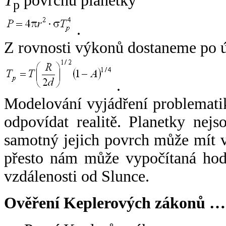
T
povrchu planetky
p
.
Z rovnosti výkonů dostaneme po 
.
Modelování vyjádření problemati
odpovídat realitě. Planetky nejso
samotný jejich povrch může mít v
přesto nám může vypočítaná hodn
vzdálenosti od Slunce.
Ověření Keplerových zákonů …