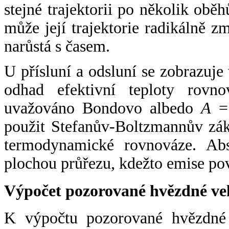
stejné trajektorii po několik oběh
může její trajektorie radikálně zm
narůstá s časem.
U přísluní a odsluní se zobrazuje
odhad efektivní teploty rovno
uvažováno Bondovo albedo
A
= 
použit Stefanův-Boltzmannův zák
termodynamické rovnováze. Abs
plochou průřezu, kdežto emise po
Výpočet pozorované hvězdné ve
K výpočtu pozorované hvězdné v