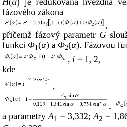
H
(
α
) je redukovaná hvězdná vel
fázového zákona
,
přičemž fázový parametr
G
slouž
funkcí
Φ
(
α
) a
Φ
(
α
). Fázovou fu
1
2
,
i
= 1, 2,
kde
,
,
a parametry
A
= 3,332;
A
= 1,8
1
2