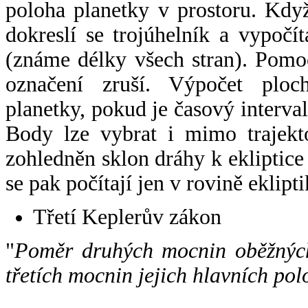
poloha planetky v prostoru. Kdy
dokreslí se trojúhelník a vypoč
(známe délky všech stran). Pomo
označení zruší. Výpočet ploch
planetky, pokud je časový interval
Body lze vybrat i mimo trajekto
zohledněn sklon dráhy k ekliptice
se pak počítají jen v rovině eklipti
Třetí Keplerův zákon
"
Poměr druhých mocnin oběžných
třetích mocnin jejich hlavních pol