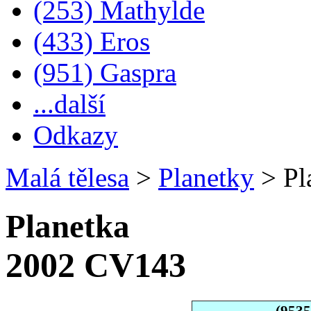
(253) Mathylde
(433) Eros
(951) Gaspra
...další
Odkazy
Malá tělesa
>
Planetky
>
Pl
Planetka
2002 CV143
(953