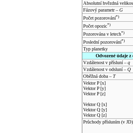
Absolutní hvězdná velikos
Fázový parametr –
G
*)
Počet pozorování
*)
Počet opozic
*)
Pozorována v letech
*)
Poslední pozorování
Typ planetky
Odvozené údaje z 
Vzdálenost v přísluní –
q
Vzdálenost v odsluní –
Q
Oběžná doba –
T
Vektor P [x]
Vektor P [y]
Vektor P [z]
Vektor Q [x]
Vektor Q [y]
Vektor Q [z]
Průchody přísluním (v
JD
)