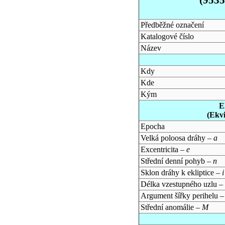
Předběžné označení
Katalogové číslo
Název
Kdy
Kde
Kým
E
(Ekv
Epocha
Velká poloosa dráhy –
a
Excentricita –
e
Střední denní pohyb –
n
Sklon dráhy k ekliptice –
i
Délka vzestupného uzlu –
Argument šířky perihelu 
Střední anomálie –
M