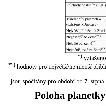
Průchody odsluním (v
JD
)
Tisserandův parametr –
T
J
(vztažený k Jupiteru)
Největší přiblížení k Zemi
**)
Nejjasnější ze Země
**)
Nejdále od Země
**
Nejméně jasná ze Země
*)
vztaženo
**)
hodnoty pro největší/nejmenší přibl
jsou spočítány pro období od 7. srpna
Poloha planetky