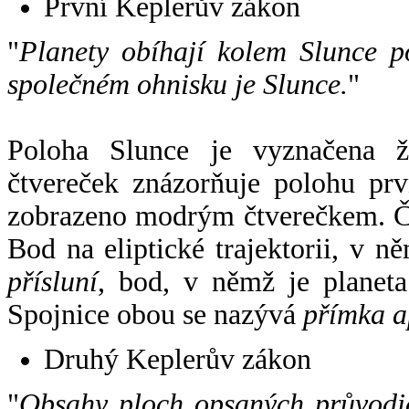
První Keplerův zákon
"
Planety obíhají kolem Slunce p
společném ohnisku je Slunce.
"
Poloha Slunce je vyznačena 
čtvereček znázorňuje polohu pr
zobrazeno modrým čtverečkem. Če
Bod na eliptické trajektorii, v n
přísluní
, bod, v němž je planet
Spojnice obou se nazývá
přímka a
Druhý Keplerův zákon
"
Obsahy ploch opsaných průvodič