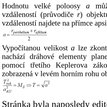
Hodnotu velké poloosy
a
může
vzdáleností (průvodiče
r
) objekt
vzdáleností najdete na přímce apsi
Vypočítanou velikost
a
lze zkont
nachází dráhové elementy plane
pomocí třetího Keplerova zák
zobrazená v levém horním rohu o
Stránka byla naposledy edi