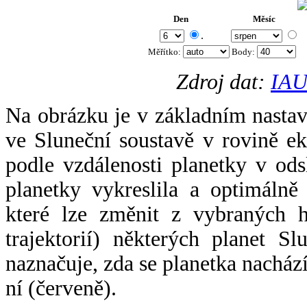
Den
Měsíc
.
Měřítko:
Body
:
Zdroj dat:
IAU
Na obrázku je v základním nastav
ve Sluneční soustavě v rovině ek
podle vzdálenosti planetky v odsl
planetky vykreslila a optimálně
které lze změnit z vybraných h
trajektorií) některých planet Sl
naznačuje, zda se planetka nacház
ní (červeně).