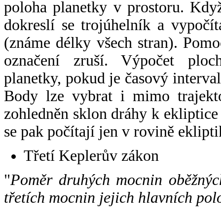
poloha planetky v prostoru. Kdy
dokreslí se trojúhelník a vypoč
(známe délky všech stran). Pomo
označení zruší. Výpočet ploch
planetky, pokud je časový interval
Body lze vybrat i mimo trajekto
zohledněn sklon dráhy k ekliptice
se pak počítají jen v rovině eklipti
Třetí Keplerův zákon
"
Poměr druhých mocnin oběžných
třetích mocnin jejich hlavních pol