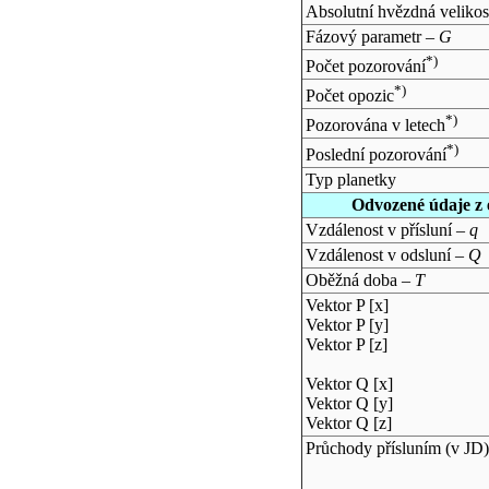
Absolutní hvězdná velikos
Fázový parametr –
G
*)
Počet pozorování
*)
Počet opozic
*)
Pozorována v letech
*)
Poslední pozorování
Typ planetky
Odvozené údaje z 
Vzdálenost v přísluní –
q
Vzdálenost v odsluní –
Q
Oběžná doba –
T
Vektor P [x]
Vektor P [y]
Vektor P [z]
Vektor Q [x]
Vektor Q [y]
Vektor Q [z]
Průchody přísluním (v
JD
)