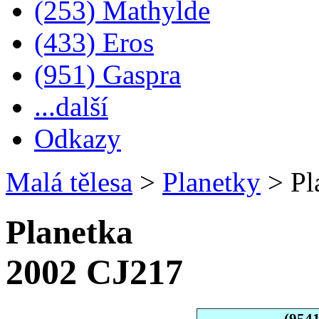
(253) Mathylde
(433) Eros
(951) Gaspra
...další
Odkazy
Malá tělesa
>
Planetky
>
Pl
Planetka
2002 CJ217
(954