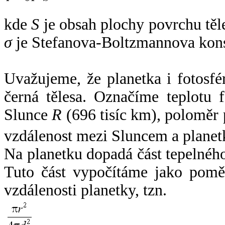
kde
S
je obsah plochy povrchu těl
σ
je Stefanova-Boltzmannova kons
Uvažujeme, že planetka i fotosfér
černá tělesa. Označíme teplotu 
Slunce
R
(696 tisíc km), poloměr
vzdálenost mezi Sluncem a plane
Na planetku dopadá část tepelnéh
Tuto část vypočítáme jako pomě
vzdálenosti planetky, tzn.