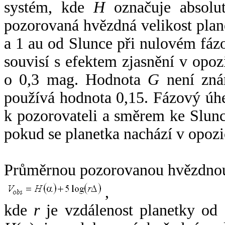
systém, kde
H
označuje absolut
pozorovaná hvězdná velikost plan
a 1 au od Slunce při nulovém fá
souvisí s efektem zjasnění v opoz
o 0,3 mag. Hodnota
G
není zná
používá hodnota 0,15. Fázový úh
k pozorovateli a směrem ke Slunc
pokud se planetka nachází v opozi
Průměrnou pozorovanou hvězdnou 
,
kde
r
je vzdálenost planetky od