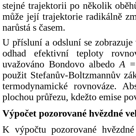
stejné trajektorii po několik oběh
může její trajektorie radikálně zm
narůstá s časem.
U přísluní a odsluní se zobrazuje
odhad efektivní teploty rovno
uvažováno Bondovo albedo
A
= 
použit Stefanův-Boltzmannův zák
termodynamické rovnováze. Abs
plochou průřezu, kdežto emise po
Výpočet pozorované hvězdné ve
K výpočtu pozorované hvězdné v