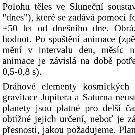
Polohu těles ve Sluneční sousta
"dnes"), které se zadává pomocí 
±50 let od dnešního dne. Obráz
hodnot. Po spuštění animace (zpě
mění v intervalu den, měsíc ne
animace je závislá na době potř
0,5-0,8 s).
Dráhové elementy kosmických t
gravitace Jupitera a Saturna neu
planety jsou platné pro delší č
obtížné jejich určení, neboť je 
přesnosti, jakou požadujeme. Pla