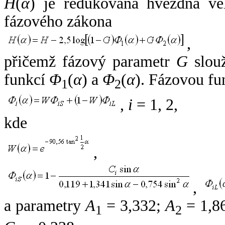
H
(
α
) je redukovaná hvězdná vel
fázového zákona
,
přičemž fázový parametr
G
slouž
funkcí
Φ
(
α
) a
Φ
(
α
). Fázovou fu
1
2
,
i
= 1, 2,
kde
,
,
a parametry
A
= 3,332;
A
= 1,8
1
2