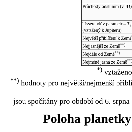
Průchody odsluním (v
JD
)
Tisserandův parametr –
T
J
(vztažený k Jupiteru)
Největší přiblížení k Zemi
**)
Nejjasnější ze Země
**)
Nejdále od Země
**
Nejméně jasná ze Země
*)
vztaženo
**)
hodnoty pro největší/nejmenší přibl
jsou spočítány pro období od 6. srpna
Poloha planetky