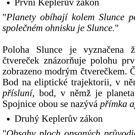
První Keplerův zákon
"
Planety obíhají kolem Slunce p
společném ohnisku je Slunce.
"
Poloha Slunce je vyznačena 
čtvereček znázorňuje polohu pr
zobrazeno modrým čtverečkem. Če
Bod na eliptické trajektorii, v n
přísluní
, bod, v němž je planet
Spojnice obou se nazývá
přímka a
Druhý Keplerův zákon
"
Obsahy ploch opsaných průvodič