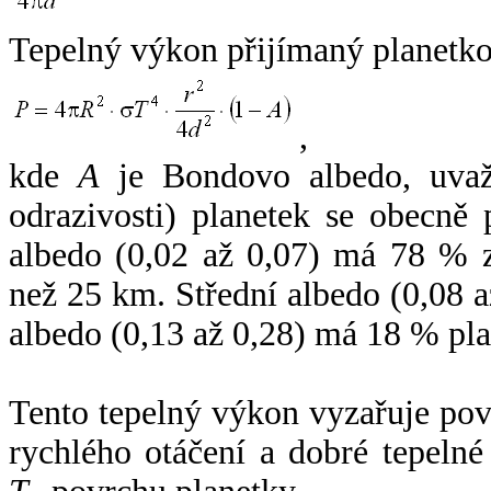
Tepelný výkon přijímaný planetko
,
kde
A
je Bondovo albedo, uvaž
odrazivosti) planetek se obecně
albedo (0,02 až 0,07) má 78 % z
než 25 km. Střední albedo (0,08 
albedo (0,13 až 0,28) má 18 % pla
Tento tepelný výkon vyzařuje po
rychlého otáčení a dobré tepelné