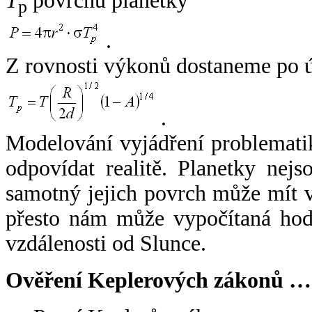
T
povrchu planetky
p
.
Z rovnosti výkonů dostaneme po 
.
Modelování vyjádření problemati
odpovídat realitě. Planetky nejso
samotný jejich povrch může mít v
přesto nám může vypočítaná hodn
vzdálenosti od Slunce.
Ověření Keplerových zákonů …