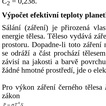
C
= 0,238.
2
Výpočet efektivní teploty plan
Sálání (záření) je přirozená vla
energie tělesa. Těleso vydává zá
prostoru. Dopadne-li toto záření n
se odráží a část prochází tělesem
závisí na jakosti a barvě povrch
žádné hmotné prostředí, jde o ele
Pro výkon záření černého tělesa
zákon