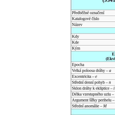
Předběžné označení
Katalogové číslo
Název
Kdy
Kde
Kým
E
(Ekv
Epocha
Velká poloosa dráhy –
a
Excentricita –
e
Střední denní pohyb –
n
Sklon dráhy k ekliptice –
i
Délka vzestupného uzlu –
Argument šířky perihelu 
Střední anomálie –
M