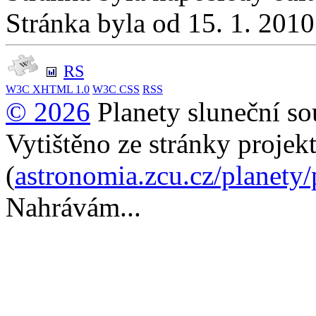
Stránka byla od 15. 1. 201
RS
W3C
XHTML 1.0
W3C
CSS
RSS
© 2026
Planety sluneční so
Vytištěno ze stránky projek
(
astronomia.zcu.cz/planety
Nahrávám...