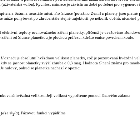
k (uživatelská volba). Rychlost animace je závislá na době potřebné pro vygenerová
itera a Saturna neustále mění. Pro Slunce (potažmo Zemi) a planety jsou platné p
 může pohybovat po zhruba stále stejné trajektorii po několik oběhů, nicméně při p
had efektivní teploty rovnovážného záření planetky, přičemž je uvažováno Bondov
záření od Slunce planetkou je plochou průřezu, kdežto emise povrchem koule.
e
H
označuje absolutní hvězdnou velikost planetky, což je pozorovaná hvězdná veli
i, kdy se jasnost planetky zvýší zhruba o 0,3 mag. Hodnota
G
není známa pro mnoho 
Je nulový, pokud se planetka nachází v opozici.
edukovaná hvězdná velikost. Její velikost vypočteme pomocí fázového zákona
(
α
) a
Φ
(
α
). Fázovou funkci vyjádříme
1
2