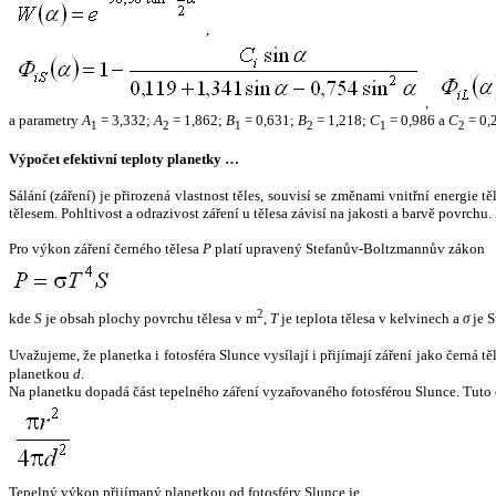
,
,
a parametry
A
= 3,332;
A
= 1,862;
B
= 0,631;
B
= 1,218;
C
= 0,986 a
C
= 0,
1
2
1
2
1
2
Výpočet efektivní teploty planetky …
Sálání (záření) je přirozená vlastnost těles, souvisí se změnami vnitřní energie 
tělesem. Pohltivost a odrazivost záření u tělesa závisí na jakosti a barvě povrch
Pro výkon záření černého tělesa
P
platí upravený Stefanův-Boltzmannův zákon
2
kde
S
je obsah plochy povrchu tělesa v m
,
T
je teplota tělesa v kelvinech a
σ
je S
Uvažujeme, že planetka i fotosféra Slunce vysílají i přijímají záření jako černá 
planetkou
d
.
Na planetku dopadá část tepelného záření vyzařovaného fotosférou Slunce. Tuto 
Tepelný výkon přijímaný planetkou od fotosféry Slunce je