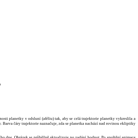
e
i planetky v odsluní (aféliu) tak, aby se celá trajektorie planetky vykreslila a
. Barva čáry trajektorie naznačuje, zda se planetka nachází nad rovinou ekliptiky
ního dne. Obrázek se průběžně aktualizuje po zadání hodnot. Po spuštění animace