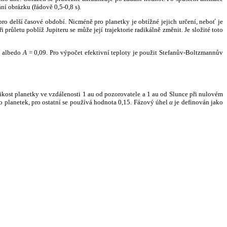
ní obrázku (řádově 0,5-0,8 s).
ro delší časové období. Nicméně pro planetky je obtížné jejich určení, neboť je
růletu poblíž Jupiteru se může její trajektorie radikálně změnit. Je složité toto
o albedo
A
= 0,09. Pro výpočet efektivní teploty je použit Stefanův-Boltzmannův
kost planetky ve vzdálenosti 1 au od pozorovatele a 1 au od Slunce při nulovém
planetek, pro ostatní se používá hodnota 0,15. Fázový úhel
α
je definován jako