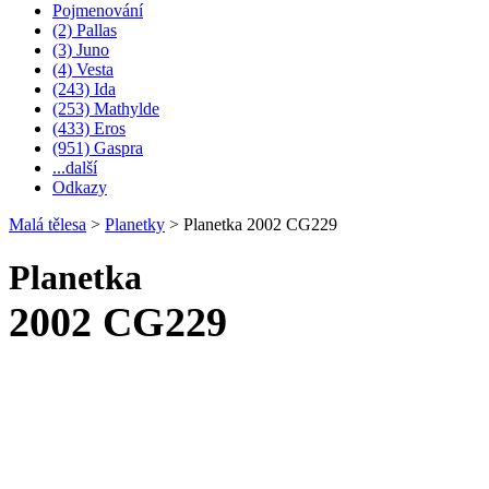
Pojmenování
(2) Pallas
(3) Juno
(4) Vesta
(243) Ida
(253) Mathylde
(433) Eros
(951) Gaspra
...další
Odkazy
Malá tělesa
>
Planetky
>
Planetka 2002 CG229
Planetka
2002 CG229