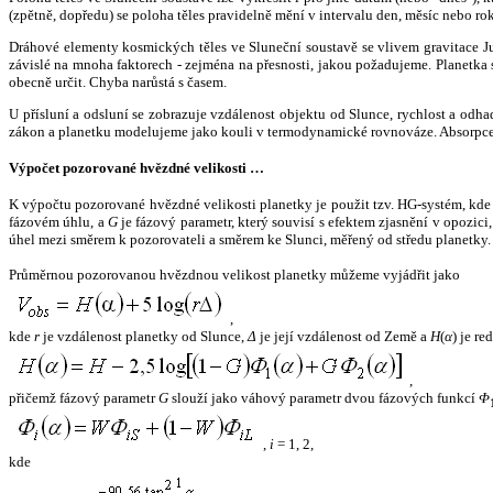
(zpětně, dopředu) se poloha těles pravidelně mění v intervalu den, měsíc nebo ro
Dráhové elementy kosmických těles ve Sluneční soustavě se vlivem gravitace Jup
závislé na mnoha faktorech - zejména na přesnosti, jakou požadujeme. Planetka se
obecně určit. Chyba narůstá s časem.
U přísluní a odsluní se zobrazuje vzdálenost objektu od Slunce, rychlost a od
zákon a planetku modelujeme jako kouli v termodynamické rovnováze. Absorpce 
Výpočet pozorované hvězdné velikosti …
K výpočtu pozorované hvězdné velikosti planetky je použit tzv. HG-systém, kd
fázovém úhlu, a
G
je fázový parametr, který souvisí s efektem zjasnění v opozic
úhel mezi směrem k pozorovateli a směrem ke Slunci, měřený od středu planetky. 
Průměrnou pozorovanou hvězdnou velikost planetky můžeme vyjádřit jako
,
kde
r
je vzdálenost planetky od Slunce,
Δ
je její vzdálenost od Země a
H
(
α
) je r
,
přičemž fázový parametr
G
slouží jako váhový parametr dvou fázových funkcí
Φ
,
i
= 1, 2,
kde