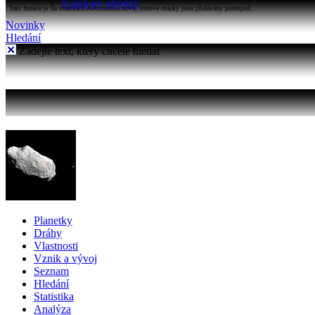
Katalogy objektů
Tato funkce je na stránkách Astronomia nová, testové otázky jsou přidávány postupně...
Novinky
Hledání
Zadejte text, který chcete hledat
Planetky
Dráhy
Vlastnosti
Vznik a vývoj
Seznam
Hledání
Statistika
Analýza