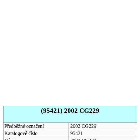
(95421) 2002 CG229
Předběžné označení
2002 CG229
Katalogové číslo
95421