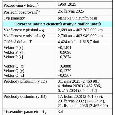
*)
1960–2025
Pozorována v letech
*)
26. června 2025
Poslední pozorování
Typ planetky
planetka v hlavním pásu
Odvozené údaje z elementů dráhy a dalších údajů
Vzdálenost v přísluní –
q
2,689 au – 402 302 000 km
Vzdálenost v odsluní –
Q
2,700 au – 403 949 000 km
Oběžná doba –
T
4,424 roků – 1 615,7 dnů
Vektor P [x]
−0,1491
Vektor P [y]
−0,9098
Vektor P [z]
−0,3874
Vektor Q [x]
0,9888
Vektor Q [y]
−0,1379
Vektor Q [z]
−0,0567
Průchody přísluním (v
JD
)
31. října 2025
(2 460 981),
4. dubna 2030
(2 462 596),
6. září 2034
(2 464 212)
Průchody odsluním (v
JD
)
17. ledna 2028
(2 461 789),
20. června 2032
(2 463 404),
21. listopadu 2036
(2 465 020)
Tisserandův parametr –
T
3,4
J