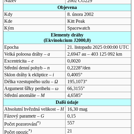
Název
2002 CG229
Objevena
Kdy
8. února 2002
Kde
Kitt Peak
Kým
Spacewatch
Elementy dráhy
(Ekvinokcium J2000,0)
Epocha
21. listopadu 2025 0:00:00 UTC
Velká poloosa dráhy –
a
2,6947 au – 403 125 092 km
Excentricita –
e
0,0020
Střední denní pohyb –
n
0,2228°/den
Sklon dráhy k ekliptice –
i
0,4005°
Délka vzestupného uzlu –
Ω
195,1073°
Argument šířky perihelu –
ω
66,3155°
Střední anomálie –
M
4,6585°
Další údaje
Absolutní hvězdná velikost –
H
16,30 mag
Fázový parametr –
G
0,15
*)
557
Počet pozorování
*)
21
Počet opozic