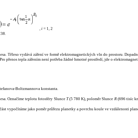
,
i
= 1, 2
238.
tělesa. Těleso vydává záření ve formě elektromagnetických vln do prostoru. Dopadne-l
u. Pro přenos tepla zářením není potřeba žádné hmotné prostředí, jde o elektromagnet
tefanova-Boltzmannova konstanta.
tělesa. Označíme teplotu fotosféry Slunce
T
(5 780 K), poloměr Slunce
R
(696 tisíc k
část vypočítáme jako poměr průřezu planetky a povrchu koule ve vzdálenosti plane