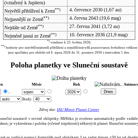
(vztažený k Jupiteru)
**)
4. července 2030
(1,67 au)
Největší přiblížení k Zemi
**)
4. června 2043
(19,6 mag)
Nejjasnější ze Země
**)
27. června 2041
(3,72 au)
Nejdále od Země
**)
10. července 2036
(21,9 mag)
Nejméně jasná ze Země
*)
vztaženo k 25. května 2026;
**)
hodnoty pro největší/nejmenší přiblížení a nejnižší/nejvyšší pozorovanou hvězdnou velikost
jsou spočítány pro období od 6. srpna 2026 do 31. prosince 2050 s intervalem 1 den.
Poloha planetky ve Sluneční soustavě
en
Měsíc
Rok
Animac
.
:
Body
:
Zdroj dat:
IAU Minor Planet Center
eční soustavě v rovině ekliptiky. Měřítko je zvoleno automaticky podle vzdálenost
not, je vykreslena i poloha (včetně trajektorií) některých planet Sluneční soustavy
, které se zadává pomocí formuláře pod obrázkem. Lze zadat datum ±50 let od dneš