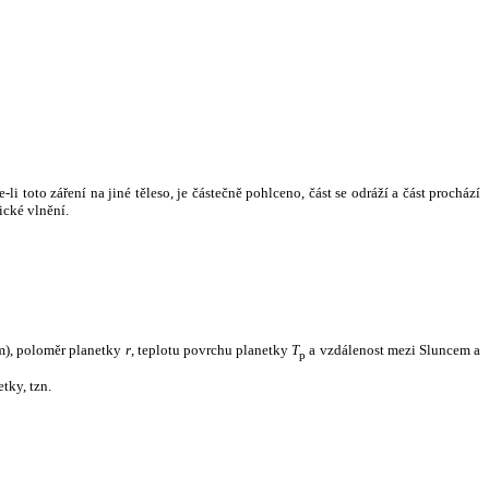
i toto záření na jiné těleso, je částečně pohlceno, část se odráží a část prochází
ické vlnění.
m), poloměr planetky
r
, teplotu povrchu planetky
T
a vzdálenost mezi Sluncem a
p
tky, tzn.