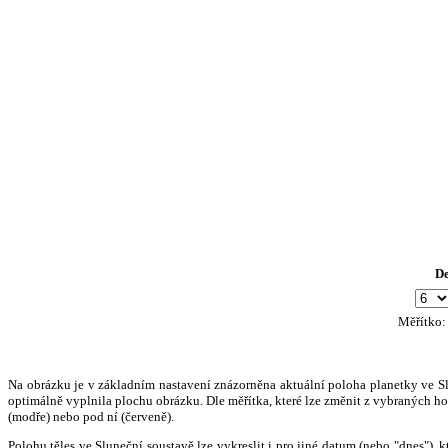
D
Měřítko
Na obrázku je v základním nastavení znázorněna aktuální poloha planetky ve Slun
optimálně vyplnila plochu obrázku. Dle měřítka, které lze změnit z vybraných hod
(modře) nebo pod ní (červeně).
Polohu těles ve Sluneční soustavě lze vykreslit i pro jiné datum (nebo "dnes")