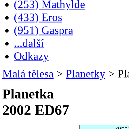
(253) Mathylde
(433) Eros
(951) Gaspra
...další
Odkazy
Malá tělesa
>
Planetky
>
Pl
Planetka
2002 ED67
(955