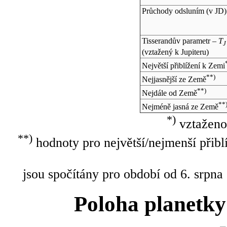
Průchody odsluním (v
JD
)
Tisserandův parametr –
T
J
(vztažený k Jupiteru)
Největší přiblížení k Zemi
**)
Nejjasnější ze Země
**)
Nejdále od Země
**
Nejméně jasná ze Země
*)
vztaženo
**)
hodnoty pro největší/nejmenší přibl
jsou spočítány pro období od 6. srpna
Poloha planetky