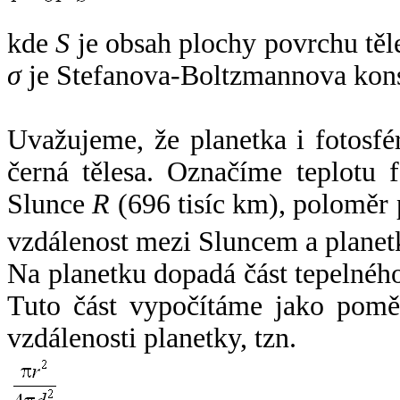
kde
S
je obsah plochy povrchu těl
σ
je Stefanova-Boltzmannova kons
Uvažujeme, že planetka i fotosfér
černá tělesa. Označíme teplotu 
Slunce
R
(696 tisíc km), poloměr
vzdálenost mezi Sluncem a plane
Na planetku dopadá část tepelnéh
Tuto část vypočítáme jako pomě
vzdálenosti planetky, tzn.