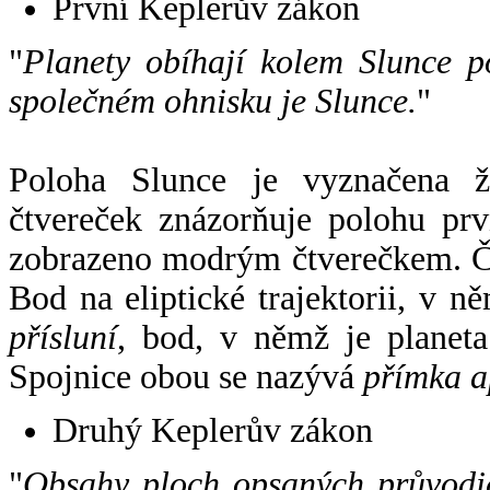
První Keplerův zákon
"
Planety obíhají kolem Slunce p
společném ohnisku je Slunce.
"
Poloha Slunce je vyznačena 
čtvereček znázorňuje polohu pr
zobrazeno modrým čtverečkem. Če
Bod na eliptické trajektorii, v n
přísluní
, bod, v němž je planet
Spojnice obou se nazývá
přímka a
Druhý Keplerův zákon
"
Obsahy ploch opsaných průvodič