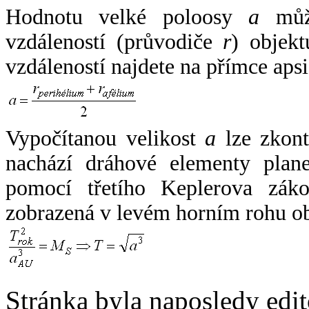
Hodnotu velké poloosy
a
může
vzdáleností (průvodiče
r
) objekt
vzdáleností najdete na přímce apsi
Vypočítanou velikost
a
lze zkont
nachází dráhové elementy plane
pomocí třetího Keplerova zák
zobrazená v levém horním rohu o
Stránka byla naposledy edi