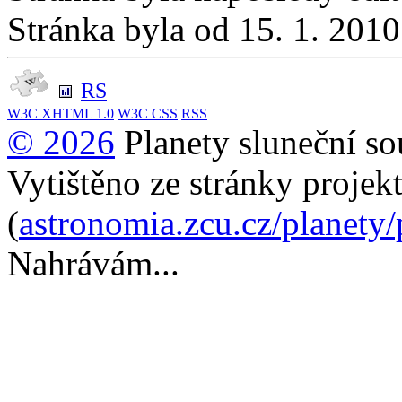
Stránka byla od 15. 1. 201
RS
W3C
XHTML 1.0
W3C
CSS
RSS
© 2026
Planety sluneční so
Vytištěno ze stránky projek
(
astronomia.zcu.cz/planety
Nahrávám...