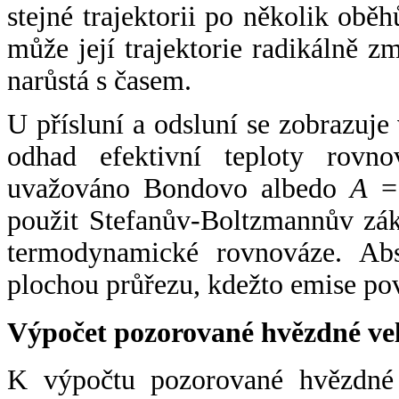
stejné trajektorii po několik oběh
může její trajektorie radikálně zm
narůstá s časem.
U přísluní a odsluní se zobrazuje
odhad efektivní teploty rovno
uvažováno Bondovo albedo
A
= 
použit Stefanův-Boltzmannův zák
termodynamické rovnováze. Abs
plochou průřezu, kdežto emise po
Výpočet pozorované hvězdné ve
K výpočtu pozorované hvězdné v