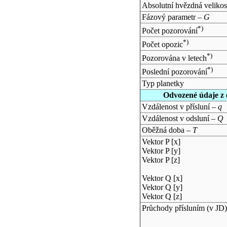
Absolutní hvězdná velikos
Fázový parametr –
G
*)
Počet pozorování
*)
Počet opozic
*)
Pozorována v letech
*)
Poslední pozorování
Typ planetky
Odvozené údaje z 
Vzdálenost v přísluní –
q
Vzdálenost v odsluní –
Q
Oběžná doba –
T
Vektor P [x]
Vektor P [y]
Vektor P [z]
Vektor Q [x]
Vektor Q [y]
Vektor Q [z]
Průchody přísluním (v
JD
)