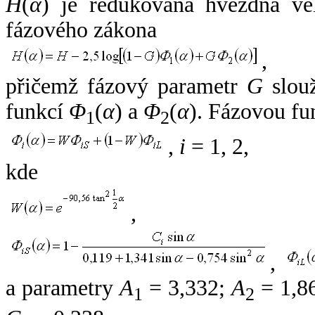
H
(
α
) je redukovaná hvězdná vel
fázového zákona
,
přičemž fázový parametr
G
slouž
funkcí
Φ
(
α
) a
Φ
(
α
). Fázovou fu
1
2
,
i
= 1, 2,
kde
,
,
a parametry
A
= 3,332;
A
= 1,8
1
2