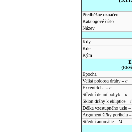
Předběžné označení
Katalogové číslo
Název
Kdy
Kde
Kým
E
(Ekv
Epocha
Velká poloosa dráhy –
a
Excentricita –
e
Střední denní pohyb –
n
Sklon dráhy k ekliptice –
i
Délka vzestupného uzlu –
Argument šířky perihelu 
Střední anomálie –
M