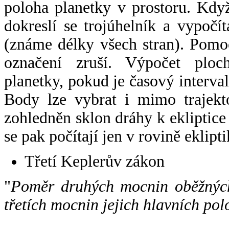
poloha planetky v prostoru. Kdy
dokreslí se trojúhelník a vypoč
(známe délky všech stran). Pomo
označení zruší. Výpočet ploch
planetky, pokud je časový interval
Body lze vybrat i mimo trajekto
zohledněn sklon dráhy k ekliptice
se pak počítají jen v rovině eklipti
Třetí Keplerův zákon
"
Poměr druhých mocnin oběžných
třetích mocnin jejich hlavních pol