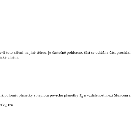
i toto záření na jiné těleso, je částečně pohlceno, část se odráží a část prochází
ické vlnění.
m), poloměr planetky
r
, teplotu povrchu planetky
T
a vzdálenost mezi Sluncem a
p
tky, tzn.