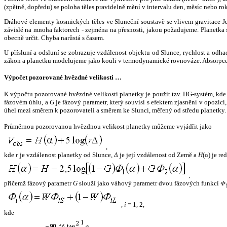
(zpětně, dopředu) se poloha těles pravidelně mění v intervalu den, měsíc nebo ro
Dráhové elementy kosmických těles ve Sluneční soustavě se vlivem gravitace Jup
závislé na mnoha faktorech - zejména na přesnosti, jakou požadujeme. Planetka se
obecně určit. Chyba narůstá s časem.
U přísluní a odsluní se zobrazuje vzdálenost objektu od Slunce, rychlost a od
zákon a planetku modelujeme jako kouli v termodynamické rovnováze. Absorpce 
Výpočet pozorované hvězdné velikosti …
K výpočtu pozorované hvězdné velikosti planetky je použit tzv. HG-systém, kd
fázovém úhlu, a
G
je fázový parametr, který souvisí s efektem zjasnění v opozic
úhel mezi směrem k pozorovateli a směrem ke Slunci, měřený od středu planetky. 
Průměrnou pozorovanou hvězdnou velikost planetky můžeme vyjádřit jako
,
kde
r
je vzdálenost planetky od Slunce,
Δ
je její vzdálenost od Země a
H
(
α
) je r
,
přičemž fázový parametr
G
slouží jako váhový parametr dvou fázových funkcí
Φ
,
i
= 1, 2,
kde