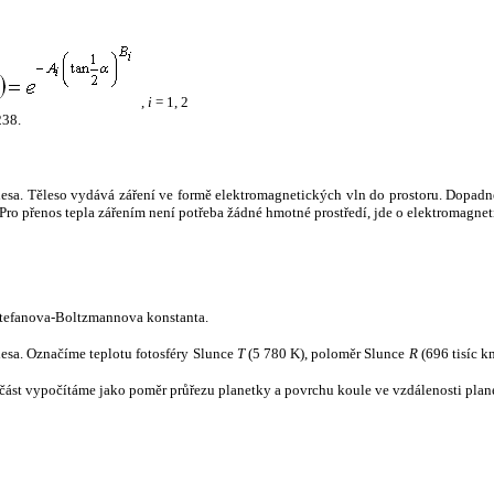
,
i
= 1, 2
238.
tělesa. Těleso vydává záření ve formě elektromagnetických vln do prostoru. Dopadne-l
u. Pro přenos tepla zářením není potřeba žádné hmotné prostředí, jde o elektromagnet
tefanova-Boltzmannova konstanta.
tělesa. Označíme teplotu fotosféry Slunce
T
(5 780 K), poloměr Slunce
R
(696 tisíc k
část vypočítáme jako poměr průřezu planetky a povrchu koule ve vzdálenosti plane