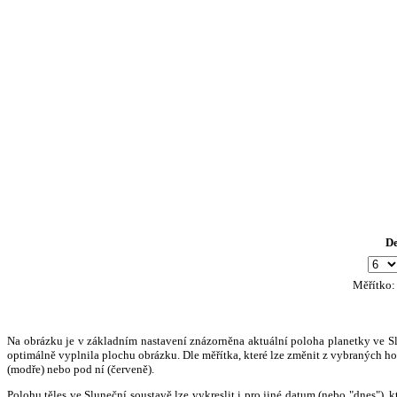
D
Měřítko
Na obrázku je v základním nastavení znázorněna aktuální poloha planetky ve Slun
optimálně vyplnila plochu obrázku. Dle měřítka, které lze změnit z vybraných hod
(modře) nebo pod ní (červeně).
Polohu těles ve Sluneční soustavě lze vykreslit i pro jiné datum (nebo "dnes")