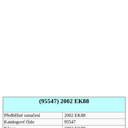
(95547) 2002 EK88
Předběžné označení
2002 EK88
Katalogové číslo
95547