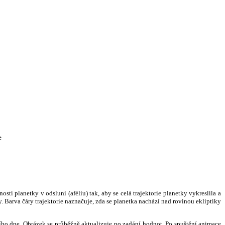
e
i planetky v odsluní (aféliu) tak, aby se celá trajektorie planetky vykreslila a
. Barva čáry trajektorie naznačuje, zda se planetka nachází nad rovinou ekliptiky
ního dne. Obrázek se průběžně aktualizuje po zadání hodnot. Po spuštění animace