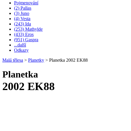
Pojmenování
(2) Pallas
(3) Juno
(4) Vesta
(243) Ida
(253) Mathylde
(433) Eros
(951) Gaspra
...další
Odkazy
Malá tělesa
>
Planetky
>
Planetka 2002 EK88
Planetka
2002 EK88