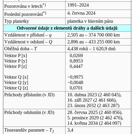
*)
1991–2024
Pozorována v letech
*)
4. června 2024
Poslední pozorování
Typ planetky
planetka v hlavním pásu
Odvozené údaje z elementů dráhy a dalších údajů
Vzdálenost v přísluní –
q
2,505 au – 374 700 000 km
Vzdálenost v odsluní –
Q
2,896 au – 433 255 000 km
Oběžná doba –
T
4,438 roků – 1 620,9 dnů
Vektor P [x]
0,0269
Vektor P [y]
0,8953
Vektor P [z]
0,4447
Vektor Q [x]
−0,9975
Vektor Q [y]
−0,0048
Vektor Q [z]
0,0701
Průchody přísluním (v
JD
)
10. dubna 2023
(2 460 045),
16. září 2027
(2 461 666),
23. února 2032
(2 463 287)
Průchody odsluním (v
JD
)
28. června 2025
(2 460 856),
5. prosince 2029
(2 462 476),
14. května 2034
(2 464 097)
Tisserandův parametr –
T
3,4
J