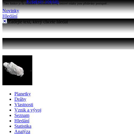
Katalogy objektů
Tato funkce je na stránkách Astronomia nová, testové otázky jsou přidávány postupně...
Novinky
Hledání
Zadejte text, který chcete hledat
Planetky
Dráhy
Vlastnosti
Vznik a vývoj
Seznam
Hledání
Statistika
Analýza