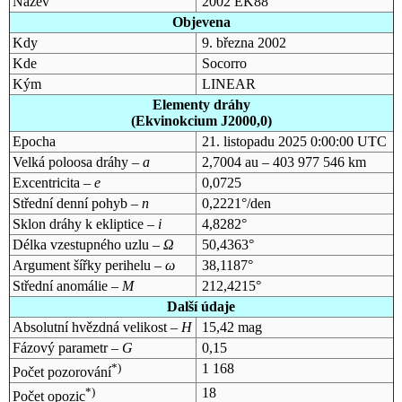
Název
2002 EK88
Objevena
Kdy
9. března 2002
Kde
Socorro
Kým
LINEAR
Elementy dráhy
(Ekvinokcium J2000,0)
Epocha
21. listopadu 2025 0:00:00 UTC
Velká poloosa dráhy –
a
2,7004 au – 403 977 546 km
Excentricita –
e
0,0725
Střední denní pohyb –
n
0,2221°/den
Sklon dráhy k ekliptice –
i
4,8282°
Délka vzestupného uzlu –
Ω
50,4363°
Argument šířky perihelu –
ω
38,1187°
Střední anomálie –
M
212,4215°
Další údaje
Absolutní hvězdná velikost –
H
15,42 mag
Fázový parametr –
G
0,15
*)
1 168
Počet pozorování
*)
18
Počet opozic