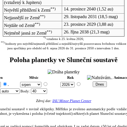
(vztažený k Jupiteru)
**)
14. prosince 2040
(1,52 au)
Největší přiblížení k Zemi
**)
29. listopadu 2031
(18,5 mag)
Nejjasnější ze Země
**)
23. prosince 2029
(3,88 au)
Nejdále od Země
**)
26. října 2038
(21,3 mag)
Nejméně jasná ze Země
*)
vztaženo k 25. května 2026;
**)
hodnoty pro největší/nejmenší přiblížení a nejnižší/nejvyšší pozorovanou hvězdnou velikost
jsou spočítány pro období od 6. srpna 2026 do 31. prosince 2050 s intervalem 1 den.
Poloha planetky ve Sluneční soustavě
en
Měsíc
Rok
Animac
.
:
Body
:
Zdroj dat:
IAU Minor Planet Center
eční soustavě v rovině ekliptiky. Měřítko je zvoleno automaticky podle vzdálenost
not, je vykreslena i poloha (včetně trajektorií) některých planet Sluneční soustavy
, které se zadává pomocí formuláře pod obrázkem. Lze zadat datum ±50 let od dneš