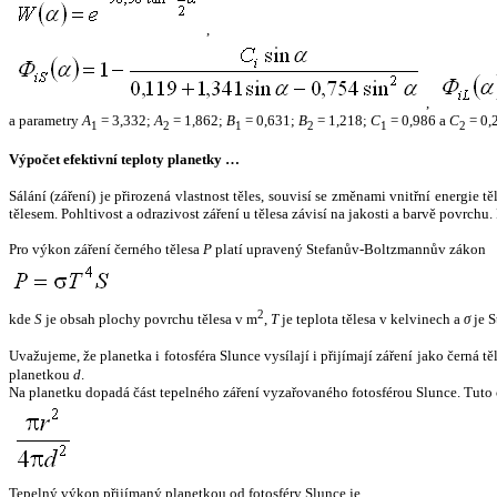
,
,
a parametry
A
= 3,332;
A
= 1,862;
B
= 0,631;
B
= 1,218;
C
= 0,986 a
C
= 0,
1
2
1
2
1
2
Výpočet efektivní teploty planetky …
Sálání (záření) je přirozená vlastnost těles, souvisí se změnami vnitřní energie 
tělesem. Pohltivost a odrazivost záření u tělesa závisí na jakosti a barvě povrch
Pro výkon záření černého tělesa
P
platí upravený Stefanův-Boltzmannův zákon
2
kde
S
je obsah plochy povrchu tělesa v m
,
T
je teplota tělesa v kelvinech a
σ
je S
Uvažujeme, že planetka i fotosféra Slunce vysílají i přijímají záření jako černá 
planetkou
d
.
Na planetku dopadá část tepelného záření vyzařovaného fotosférou Slunce. Tuto 
Tepelný výkon přijímaný planetkou od fotosféry Slunce je