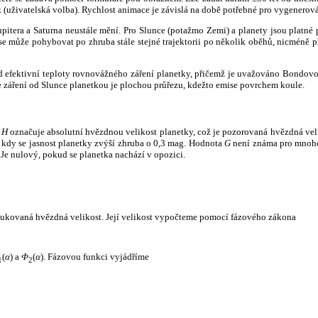
k (uživatelská volba). Rychlost animace je závislá na době potřebné pro vygenerová
itera a Saturna neustále mění. Pro Slunce (potažmo Zemi) a planety jsou platné p
 může pohybovat po zhruba stále stejné trajektorii po několik oběhů, nicméně při p
had efektivní teploty rovnovážného záření planetky, přičemž je uvažováno Bondov
záření od Slunce planetkou je plochou průřezu, kdežto emise povrchem koule.
e
H
označuje absolutní hvězdnou velikost planetky, což je pozorovaná hvězdná veli
i, kdy se jasnost planetky zvýší zhruba o 0,3 mag. Hodnota
G
není známa pro mnoho 
Je nulový, pokud se planetka nachází v opozici.
edukovaná hvězdná velikost. Její velikost vypočteme pomocí fázového zákona
(
α
) a
Φ
(
α
). Fázovou funkci vyjádříme
1
2