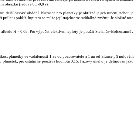
ní obrázku (řádově 0,5-0,8 s).
ro delší časové období. Nicméně pro planetky je obtížné jejich určení, neboť je
růletu poblíž Jupiteru se může její trajektorie radikálně změnit. Je složité toto
o albedo
A
= 0,09. Pro výpočet efektivní teploty je použit Stefanův-Boltzmannův
kost planetky ve vzdálenosti 1 au od pozorovatele a 1 au od Slunce při nulovém
planetek, pro ostatní se používá hodnota 0,15. Fázový úhel
α
je definován jako