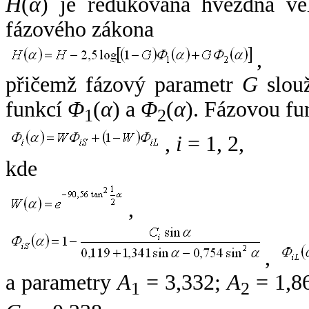
H
(
α
) je redukovaná hvězdná vel
fázového zákona
,
přičemž fázový parametr
G
slouž
funkcí
Φ
(
α
) a
Φ
(
α
). Fázovou fu
1
2
,
i
= 1, 2,
kde
,
,
a parametry
A
= 3,332;
A
= 1,8
1
2