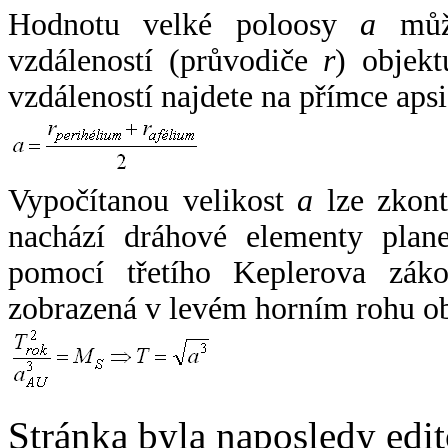
Hodnotu velké poloosy
a
může
vzdáleností (průvodiče
r
) objekt
vzdáleností najdete na přímce apsi
Vypočítanou velikost
a
lze zkont
nachází dráhové elementy plane
pomocí třetího Keplerova zák
zobrazená v levém horním rohu o
Stránka byla naposledy edi