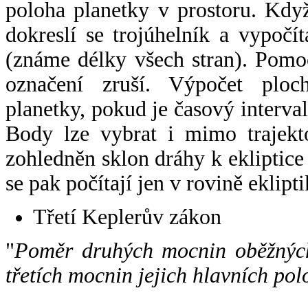
poloha planetky v prostoru. Kdy
dokreslí se trojúhelník a vypoč
(známe délky všech stran). Pomo
označení zruší. Výpočet ploch
planetky, pokud je časový interval
Body lze vybrat i mimo trajekto
zohledněn sklon dráhy k ekliptice
se pak počítají jen v rovině eklipti
Třetí Keplerův zákon
"
Poměr druhých mocnin oběžných
třetích mocnin jejich hlavních pol