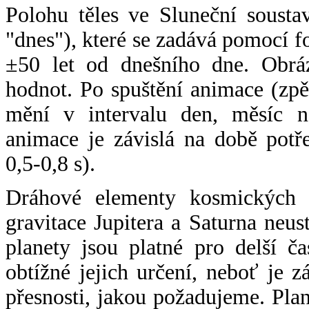
Polohu těles ve Sluneční sousta
"dnes"), které se zadává pomocí 
±50 let od dnešního dne. Obráz
hodnot. Po spuštění animace (zpě
mění v intervalu den, měsíc ne
animace je závislá na době potř
0,5-0,8 s).
Dráhové elementy kosmických t
gravitace Jupitera a Saturna neu
planety jsou platné pro delší č
obtížné jejich určení, neboť je 
přesnosti, jakou požadujeme. Pla