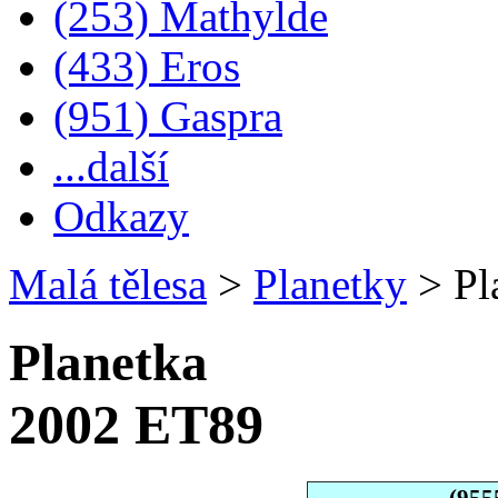
(253) Mathylde
(433) Eros
(951) Gaspra
...další
Odkazy
Malá tělesa
>
Planetky
>
Pl
Planetka
2002 ET89
(955