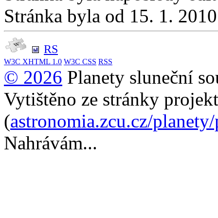
Stránka byla od 15. 1. 201
RS
W3C
XHTML 1.0
W3C
CSS
RSS
© 2026
Planety sluneční so
Vytištěno ze stránky projek
(
astronomia.zcu.cz/planety
Nahrávám...