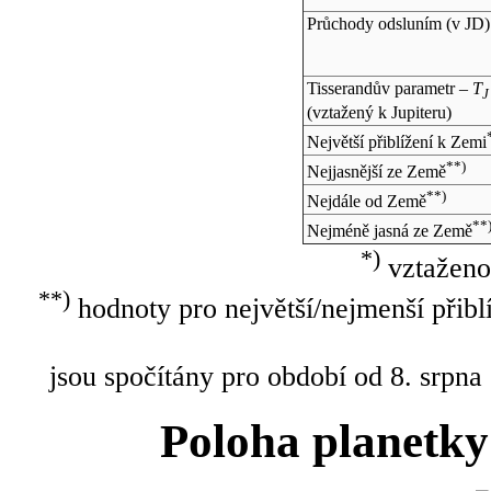
Průchody odsluním (v
JD
)
Tisserandův parametr –
T
J
(vztažený k Jupiteru)
Největší přiblížení k Zemi
**)
Nejjasnější ze Země
**)
Nejdále od Země
**
Nejméně jasná ze Země
*)
vztaženo
**)
hodnoty pro největší/nejmenší přibl
jsou spočítány pro období od 8. srpna
Poloha planetky