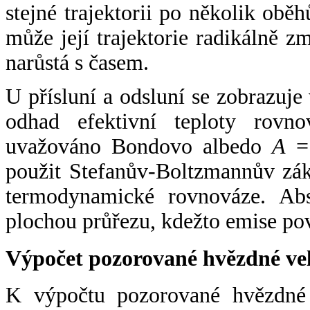
stejné trajektorii po několik oběh
může její trajektorie radikálně zm
narůstá s časem.
U přísluní a odsluní se zobrazuje
odhad efektivní teploty rovno
uvažováno Bondovo albedo
A
= 
použit Stefanův-Boltzmannův zák
termodynamické rovnováze. Abs
plochou průřezu, kdežto emise po
Výpočet pozorované hvězdné ve
K výpočtu pozorované hvězdné v