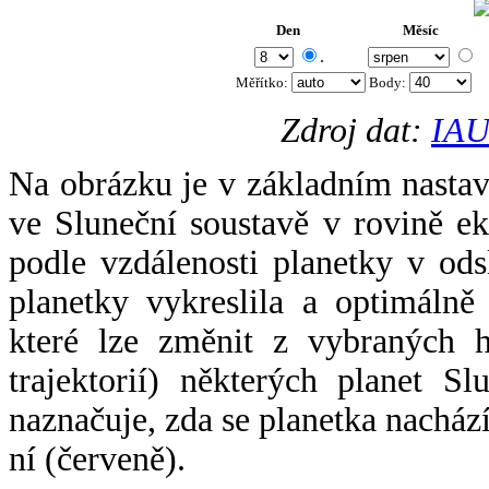
Den
Měsíc
.
Měřítko:
Body
:
Zdroj dat:
IAU
Na obrázku je v základním nastav
ve Sluneční soustavě v rovině ek
podle vzdálenosti planetky v odsl
planetky vykreslila a optimálně
které lze změnit z vybraných h
trajektorií) některých planet Sl
naznačuje, zda se planetka nacház
ní (červeně).