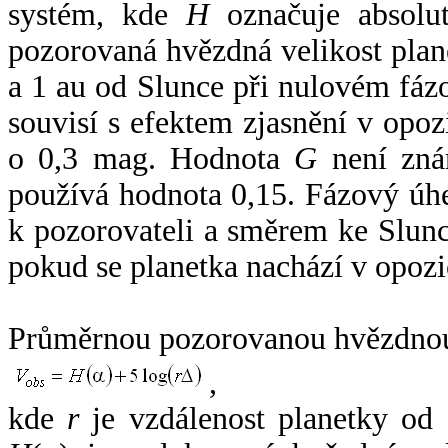
systém, kde
H
označuje absolut
pozorovaná hvězdná velikost plan
a 1 au od Slunce při nulovém fá
souvisí s efektem zjasnění v opoz
o 0,3 mag. Hodnota
G
není zná
používá hodnota 0,15. Fázový úh
k pozorovateli a směrem ke Slunc
pokud se planetka nachází v opozi
Průměrnou pozorovanou hvězdnou 
,
kde
r
je vzdálenost planetky od