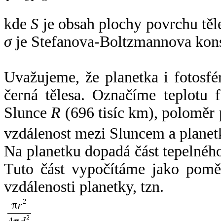
kde
S
je obsah plochy povrchu těl
σ
je Stefanova-Boltzmannova kons
Uvažujeme, že planetka i fotosfér
černá tělesa. Označíme teplotu 
Slunce
R
(696 tisíc km), poloměr
vzdálenost mezi Sluncem a plane
Na planetku dopadá část tepelnéh
Tuto část vypočítáme jako pomě
vzdálenosti planetky, tzn.