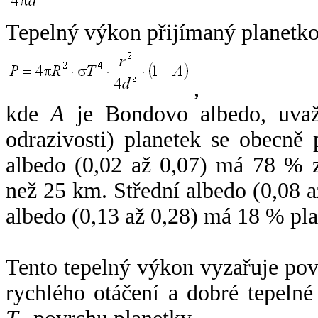
Tepelný výkon přijímaný planetko
,
kde
A
je Bondovo albedo, uvaž
odrazivosti) planetek se obecně
albedo (0,02 až 0,07) má 78 % z
než 25 km. Střední albedo (0,08 
albedo (0,13 až 0,28) má 18 % pla
Tento tepelný výkon vyzařuje po
rychlého otáčení a dobré tepelné