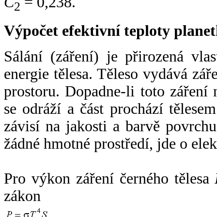
C
= 0,238.
2
Výpočet efektivní teploty plan
Sálání (záření) je přirozená vla
energie tělesa. Těleso vydává zá
prostoru. Dopadne-li toto záření n
se odráží a část prochází tělesem
závisí na jakosti a barvě povrch
žádné hmotné prostředí, jde o ele
Pro výkon záření černého tělesa
zákon