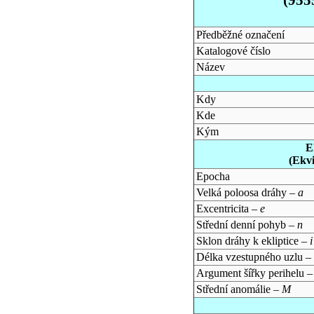
Předběžné označení
Katalogové číslo
Název
Kdy
Kde
Kým
E
(Ekv
Epocha
Velká poloosa dráhy –
a
Excentricita –
e
Střední denní pohyb –
n
Sklon dráhy k ekliptice –
i
Délka vzestupného uzlu –
Argument šířky perihelu 
Střední anomálie –
M