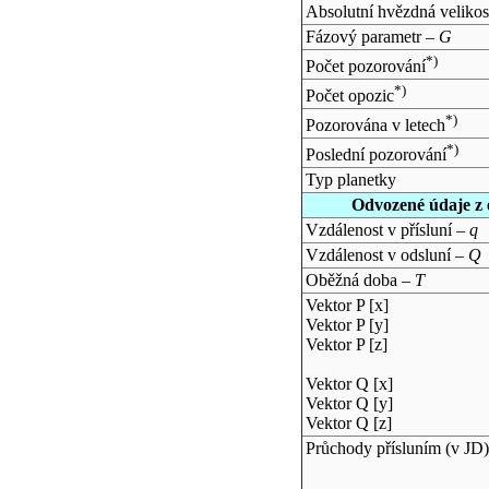
Absolutní hvězdná velikos
Fázový parametr –
G
*)
Počet pozorování
*)
Počet opozic
*)
Pozorována v letech
*)
Poslední pozorování
Typ planetky
Odvozené údaje z 
Vzdálenost v přísluní –
q
Vzdálenost v odsluní –
Q
Oběžná doba –
T
Vektor P [x]
Vektor P [y]
Vektor P [z]
Vektor Q [x]
Vektor Q [y]
Vektor Q [z]
Průchody přísluním (v
JD
)