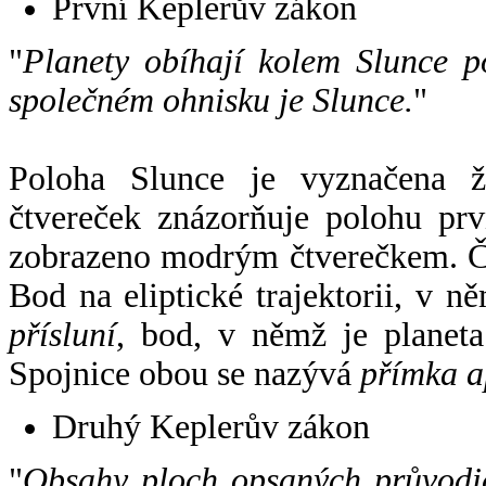
První Keplerův zákon
"
Planety obíhají kolem Slunce p
společném ohnisku je Slunce.
"
Poloha Slunce je vyznačena 
čtvereček znázorňuje polohu pr
zobrazeno modrým čtverečkem. Če
Bod na eliptické trajektorii, v n
přísluní
, bod, v němž je planet
Spojnice obou se nazývá
přímka a
Druhý Keplerův zákon
"
Obsahy ploch opsaných průvodič