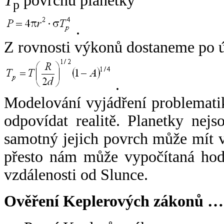
T
povrchu planetky
p
.
Z rovnosti výkonů dostaneme po 
.
Modelování vyjádření problemati
odpovídat realitě. Planetky nejso
samotný jejich povrch může mít v
přesto nám může vypočítaná hodn
vzdálenosti od Slunce.
Ověření Keplerových zákonů …