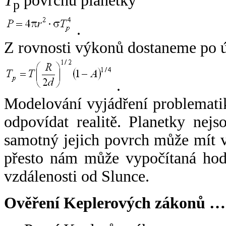
T
povrchu planetky
p
.
Z rovnosti výkonů dostaneme po 
.
Modelování vyjádření problemati
odpovídat realitě. Planetky nejso
samotný jejich povrch může mít v
přesto nám může vypočítaná hodn
vzdálenosti od Slunce.
Ověření Keplerových zákonů …