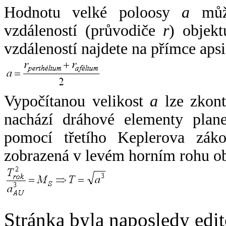
Hodnotu velké poloosy
a
může
vzdáleností (průvodiče
r
) objekt
vzdáleností najdete na přímce apsi
Vypočítanou velikost
a
lze zkont
nachází dráhové elementy plane
pomocí třetího Keplerova zák
zobrazená v levém horním rohu o
Stránka byla naposledy edi