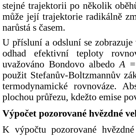
stejné trajektorii po několik oběh
může její trajektorie radikálně zm
narůstá s časem.
U přísluní a odsluní se zobrazuje
odhad efektivní teploty rovno
uvažováno Bondovo albedo
A
= 
použit Stefanův-Boltzmannův zák
termodynamické rovnováze. Abs
plochou průřezu, kdežto emise po
Výpočet pozorované hvězdné ve
K výpočtu pozorované hvězdné v