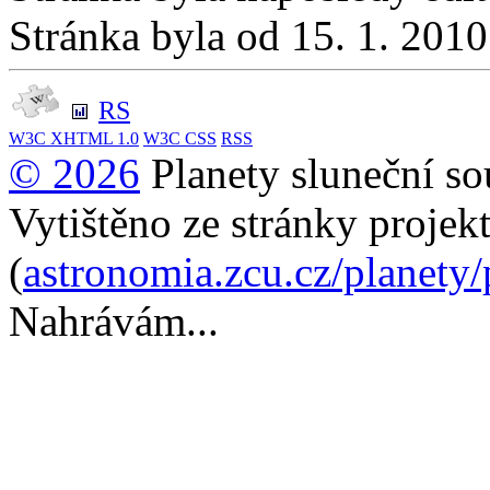
Stránka byla od 15. 1. 201
RS
W3C
XHTML 1.0
W3C
CSS
RSS
© 2026
Planety sluneční so
Vytištěno ze stránky projek
(
astronomia.zcu.cz/planety
Nahrávám...