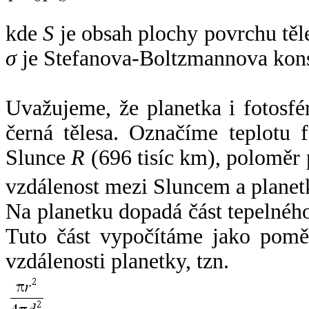
kde
S
je obsah plochy povrchu těl
σ
je Stefanova-Boltzmannova kons
Uvažujeme, že planetka i fotosfér
černá tělesa. Označíme teplotu 
Slunce
R
(696 tisíc km), poloměr
vzdálenost mezi Sluncem a plane
Na planetku dopadá část tepelnéh
Tuto část vypočítáme jako pomě
vzdálenosti planetky, tzn.