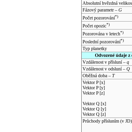
Absolutní hvězdná velikos
Fázový parametr –
G
*)
Počet pozorování
*)
Počet opozic
*)
Pozorována v letech
*)
Poslední pozorování
Typ planetky
Odvozené údaje z 
Vzdálenost v přísluní –
q
Vzdálenost v odsluní –
Q
Oběžná doba –
T
Vektor P [x]
Vektor P [y]
Vektor P [z]
Vektor Q [x]
Vektor Q [y]
Vektor Q [z]
Průchody přísluním (v
JD
)