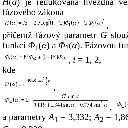
H
(
α
) je redukovaná hvězdná vel
fázového zákona
,
přičemž fázový parametr
G
slouž
funkcí
Φ
(
α
) a
Φ
(
α
). Fázovou fu
1
2
,
i
= 1, 2,
kde
,
,
a parametry
A
= 3,332;
A
= 1,8
1
2