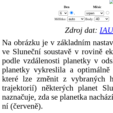
Den
Měsíc
.
Měřítko:
Body
:
Zdroj dat:
IAU
Na obrázku je v základním nastav
ve Sluneční soustavě v rovině ek
podle vzdálenosti planetky v odsl
planetky vykreslila a optimálně
které lze změnit z vybraných h
trajektorií) některých planet Sl
naznačuje, zda se planetka nacház
ní (červeně).