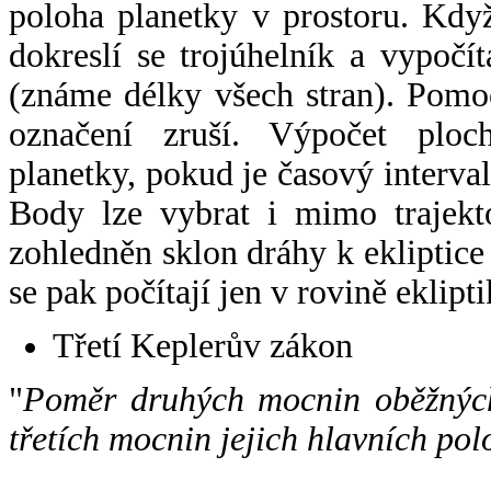
poloha planetky v prostoru. Kdy
dokreslí se trojúhelník a vypoč
(známe délky všech stran). Pomo
označení zruší. Výpočet ploch
planetky, pokud je časový interval
Body lze vybrat i mimo trajekto
zohledněn sklon dráhy k ekliptice
se pak počítají jen v rovině eklipti
Třetí Keplerův zákon
"
Poměr druhých mocnin oběžných
třetích mocnin jejich hlavních pol