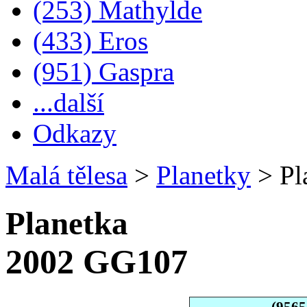
(253) Mathylde
(433) Eros
(951) Gaspra
...další
Odkazy
Malá tělesa
>
Planetky
>
Pl
Planetka
2002 GG107
(956