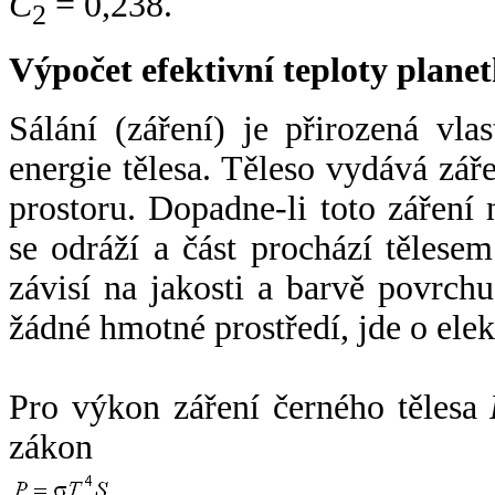
C
= 0,238.
2
Výpočet efektivní teploty plan
Sálání (záření) je přirozená vla
energie tělesa. Těleso vydává zá
prostoru. Dopadne-li toto záření n
se odráží a část prochází tělesem
závisí na jakosti a barvě povrch
žádné hmotné prostředí, jde o ele
Pro výkon záření černého tělesa
zákon