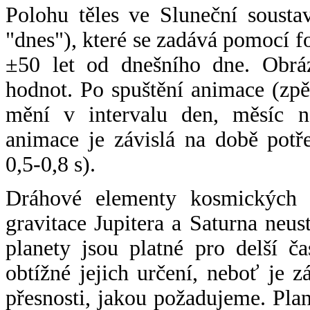
Polohu těles ve Sluneční sousta
"dnes"), které se zadává pomocí 
±50 let od dnešního dne. Obráz
hodnot. Po spuštění animace (zpě
mění v intervalu den, měsíc ne
animace je závislá na době potř
0,5-0,8 s).
Dráhové elementy kosmických t
gravitace Jupitera a Saturna neu
planety jsou platné pro delší č
obtížné jejich určení, neboť je 
přesnosti, jakou požadujeme. Pla