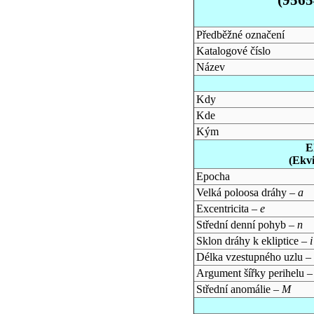
Předběžné označení
Katalogové číslo
Název
Kdy
Kde
Kým
E
(Ekv
Epocha
Velká poloosa dráhy –
a
Excentricita –
e
Střední denní pohyb –
n
Sklon dráhy k ekliptice –
i
Délka vzestupného uzlu –
Argument šířky perihelu 
Střední anomálie –
M