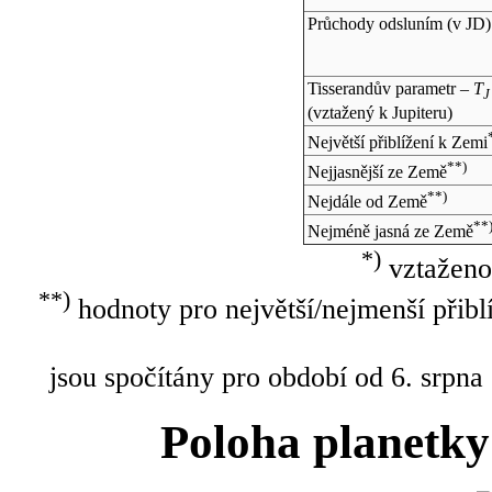
Průchody odsluním (v
JD
)
Tisserandův parametr –
T
J
(vztažený k Jupiteru)
Největší přiblížení k Zemi
**)
Nejjasnější ze Země
**)
Nejdále od Země
**
Nejméně jasná ze Země
*)
vztaženo
**)
hodnoty pro největší/nejmenší přibl
jsou spočítány pro období od 6. srpna
Poloha planetky