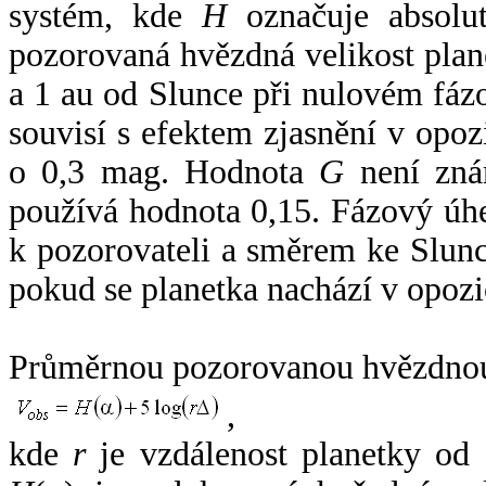
systém, kde
H
označuje absolut
pozorovaná hvězdná velikost plan
a 1 au od Slunce při nulovém fá
souvisí s efektem zjasnění v opoz
o 0,3 mag. Hodnota
G
není zná
používá hodnota 0,15. Fázový úh
k pozorovateli a směrem ke Slunc
pokud se planetka nachází v opozi
Průměrnou pozorovanou hvězdnou 
,
kde
r
je vzdálenost planetky od