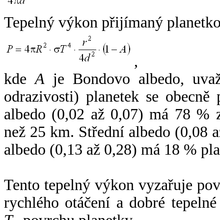
Tepelný výkon přijímaný planetko
,
kde
A
je Bondovo albedo, uvaž
odrazivosti) planetek se obecně
albedo (0,02 až 0,07) má 78 % z
než 25 km. Střední albedo (0,08 
albedo (0,13 až 0,28) má 18 % pla
Tento tepelný výkon vyzařuje po
rychlého otáčení a dobré tepelné