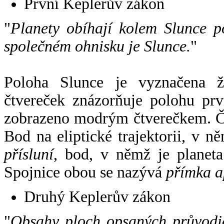
První Keplerův zákon
"
Planety obíhají kolem Slunce p
společném ohnisku je Slunce.
"
Poloha Slunce je vyznačena 
čtvereček znázorňuje polohu pr
zobrazeno modrým čtverečkem. Če
Bod na eliptické trajektorii, v n
přísluní
, bod, v němž je planet
Spojnice obou se nazývá
přímka a
Druhý Keplerův zákon
"
Obsahy ploch opsaných průvodič