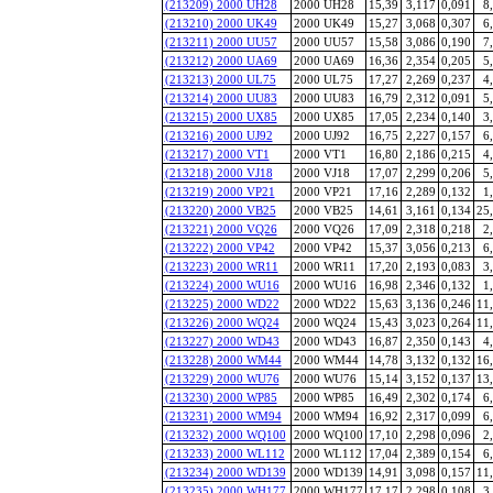
(213209) 2000 UH28
2000 UH28
15,39
3,117
0,091
8
(213210) 2000 UK49
2000 UK49
15,27
3,068
0,307
6
(213211) 2000 UU57
2000 UU57
15,58
3,086
0,190
7
(213212) 2000 UA69
2000 UA69
16,36
2,354
0,205
5
(213213) 2000 UL75
2000 UL75
17,27
2,269
0,237
4
(213214) 2000 UU83
2000 UU83
16,79
2,312
0,091
5
(213215) 2000 UX85
2000 UX85
17,05
2,234
0,140
3
(213216) 2000 UJ92
2000 UJ92
16,75
2,227
0,157
6
(213217) 2000 VT1
2000 VT1
16,80
2,186
0,215
4
(213218) 2000 VJ18
2000 VJ18
17,07
2,299
0,206
5
(213219) 2000 VP21
2000 VP21
17,16
2,289
0,132
1
(213220) 2000 VB25
2000 VB25
14,61
3,161
0,134
25
(213221) 2000 VQ26
2000 VQ26
17,09
2,318
0,218
2
(213222) 2000 VP42
2000 VP42
15,37
3,056
0,213
6
(213223) 2000 WR11
2000 WR11
17,20
2,193
0,083
3
(213224) 2000 WU16
2000 WU16
16,98
2,346
0,132
1
(213225) 2000 WD22
2000 WD22
15,63
3,136
0,246
11
(213226) 2000 WQ24
2000 WQ24
15,43
3,023
0,264
11
(213227) 2000 WD43
2000 WD43
16,87
2,350
0,143
4
(213228) 2000 WM44
2000 WM44
14,78
3,132
0,132
16
(213229) 2000 WU76
2000 WU76
15,14
3,152
0,137
13
(213230) 2000 WP85
2000 WP85
16,49
2,302
0,174
6
(213231) 2000 WM94
2000 WM94
16,92
2,317
0,099
6
(213232) 2000 WQ100
2000 WQ100
17,10
2,298
0,096
2
(213233) 2000 WL112
2000 WL112
17,04
2,389
0,154
6
(213234) 2000 WD139
2000 WD139
14,91
3,098
0,157
11
(213235) 2000 WH177
2000 WH177
17,17
2,298
0,108
3