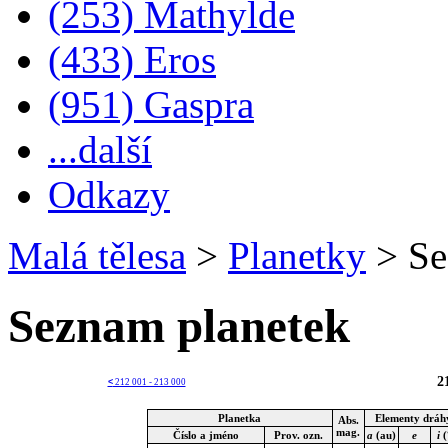
(253) Mathylde
(433) Eros
(951) Gaspra
...další
Odkazy
Malá tělesa
>
Planetky
>
Se
Seznam planetek
2
<
212 001 - 213 000
Planetka
Elementy dráh
Abs.
mag.
Číslo a jméno
Prov. ozn.
a
(au)
e
i
(