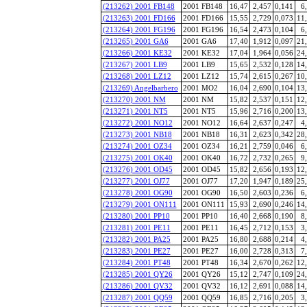
(213262) 2001 FB148
2001 FB148
16,47
2,457
0,141
6
(213263) 2001 FD166
2001 FD166
15,55
2,729
0,073
11
(213264) 2001 FG196
2001 FG196
16,54
2,473
0,104
6
(213265) 2001 GA6
2001 GA6
17,40
1,912
0,097
21
(213266) 2001 KE32
2001 KE32
17,04
1,964
0,056
24
(213267) 2001 LB9
2001 LB9
15,65
2,532
0,128
14
(213268) 2001 LZ12
2001 LZ12
15,74
2,615
0,267
10
(213269) Angelbarbero
2001 MO2
16,04
2,690
0,104
13
(213270) 2001 NM
2001 NM
15,82
2,537
0,151
12
(213271) 2001 NT5
2001 NT5
15,96
2,716
0,200
13
(213272) 2001 NO12
2001 NO12
16,64
2,637
0,247
4
(213273) 2001 NB18
2001 NB18
16,31
2,623
0,342
28
(213274) 2001 OZ34
2001 OZ34
16,21
2,759
0,046
6
(213275) 2001 OK40
2001 OK40
16,72
2,732
0,265
9
(213276) 2001 OD45
2001 OD45
15,82
2,656
0,193
12
(213277) 2001 OJ77
2001 OJ77
17,20
1,947
0,189
25
(213278) 2001 OG90
2001 OG90
16,50
2,603
0,236
6
(213279) 2001 ON111
2001 ON111
15,93
2,690
0,246
14
(213280) 2001 PP10
2001 PP10
16,40
2,668
0,190
8
(213281) 2001 PE11
2001 PE11
16,45
2,712
0,153
3
(213282) 2001 PA25
2001 PA25
16,80
2,688
0,214
4
(213283) 2001 PE27
2001 PE27
16,00
2,728
0,313
7
(213284) 2001 PT48
2001 PT48
16,34
2,670
0,262
12
(213285) 2001 QY26
2001 QY26
15,12
2,747
0,109
24
(213286) 2001 QV32
2001 QV32
16,12
2,691
0,088
14
(213287) 2001 QQ59
2001 QQ59
16,85
2,716
0,205
3