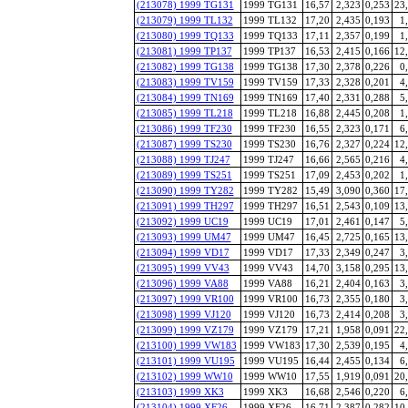
(213078) 1999 TG131
1999 TG131
16,57
2,323
0,253
23
(213079) 1999 TL132
1999 TL132
17,20
2,435
0,193
1
(213080) 1999 TQ133
1999 TQ133
17,11
2,357
0,199
1
(213081) 1999 TP137
1999 TP137
16,53
2,415
0,166
12
(213082) 1999 TG138
1999 TG138
17,30
2,378
0,226
0
(213083) 1999 TV159
1999 TV159
17,33
2,328
0,201
4
(213084) 1999 TN169
1999 TN169
17,40
2,331
0,288
5
(213085) 1999 TL218
1999 TL218
16,88
2,445
0,208
1
(213086) 1999 TF230
1999 TF230
16,55
2,323
0,171
6
(213087) 1999 TS230
1999 TS230
16,76
2,327
0,224
12
(213088) 1999 TJ247
1999 TJ247
16,66
2,565
0,216
4
(213089) 1999 TS251
1999 TS251
17,09
2,453
0,202
1
(213090) 1999 TY282
1999 TY282
15,49
3,090
0,360
17
(213091) 1999 TH297
1999 TH297
16,51
2,543
0,109
13
(213092) 1999 UC19
1999 UC19
17,01
2,461
0,147
5
(213093) 1999 UM47
1999 UM47
16,45
2,725
0,165
13
(213094) 1999 VD17
1999 VD17
17,33
2,349
0,247
3
(213095) 1999 VV43
1999 VV43
14,70
3,158
0,295
13
(213096) 1999 VA88
1999 VA88
16,21
2,404
0,163
3
(213097) 1999 VR100
1999 VR100
16,73
2,355
0,180
3
(213098) 1999 VJ120
1999 VJ120
16,73
2,414
0,208
3
(213099) 1999 VZ179
1999 VZ179
17,21
1,958
0,091
22
(213100) 1999 VW183
1999 VW183
17,30
2,539
0,195
4
(213101) 1999 VU195
1999 VU195
16,44
2,455
0,134
6
(213102) 1999 WW10
1999 WW10
17,55
1,919
0,091
20
(213103) 1999 XK3
1999 XK3
16,68
2,546
0,220
6
(213104) 1999 XF26
1999 XF26
16,71
2,387
0,282
10