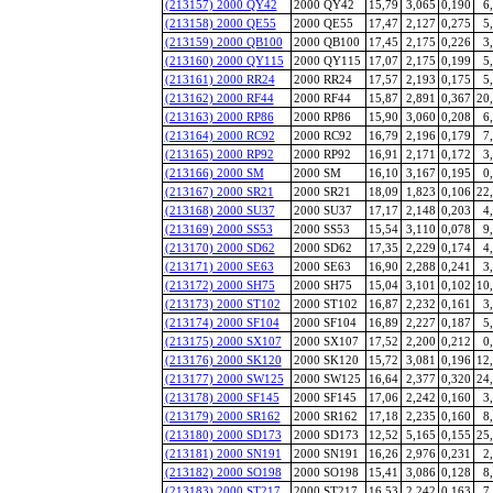
(213157) 2000 QY42
2000 QY42
15,79
3,065
0,190
6
(213158) 2000 QE55
2000 QE55
17,47
2,127
0,275
5
(213159) 2000 QB100
2000 QB100
17,45
2,175
0,226
3
(213160) 2000 QY115
2000 QY115
17,07
2,175
0,199
5
(213161) 2000 RR24
2000 RR24
17,57
2,193
0,175
5
(213162) 2000 RF44
2000 RF44
15,87
2,891
0,367
20
(213163) 2000 RP86
2000 RP86
15,90
3,060
0,208
6
(213164) 2000 RC92
2000 RC92
16,79
2,196
0,179
7
(213165) 2000 RP92
2000 RP92
16,91
2,171
0,172
3
(213166) 2000 SM
2000 SM
16,10
3,167
0,195
0
(213167) 2000 SR21
2000 SR21
18,09
1,823
0,106
22
(213168) 2000 SU37
2000 SU37
17,17
2,148
0,203
4
(213169) 2000 SS53
2000 SS53
15,54
3,110
0,078
9
(213170) 2000 SD62
2000 SD62
17,35
2,229
0,174
4
(213171) 2000 SE63
2000 SE63
16,90
2,288
0,241
3
(213172) 2000 SH75
2000 SH75
15,04
3,101
0,102
10
(213173) 2000 ST102
2000 ST102
16,87
2,232
0,161
3
(213174) 2000 SF104
2000 SF104
16,89
2,227
0,187
5
(213175) 2000 SX107
2000 SX107
17,52
2,200
0,212
0
(213176) 2000 SK120
2000 SK120
15,72
3,081
0,196
12
(213177) 2000 SW125
2000 SW125
16,64
2,377
0,320
24
(213178) 2000 SF145
2000 SF145
17,06
2,242
0,160
3
(213179) 2000 SR162
2000 SR162
17,18
2,235
0,160
8
(213180) 2000 SD173
2000 SD173
12,52
5,165
0,155
25
(213181) 2000 SN191
2000 SN191
16,26
2,976
0,231
2
(213182) 2000 SO198
2000 SO198
15,41
3,086
0,128
8
(213183) 2000 ST217
2000 ST217
16,53
2,242
0,163
7