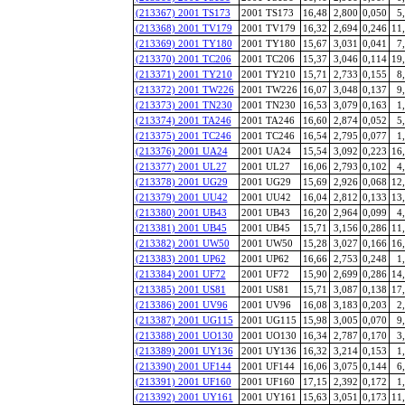
(213367) 2001 TS173
2001 TS173
16,48
2,800
0,050
5
(213368) 2001 TV179
2001 TV179
16,32
2,694
0,246
11
(213369) 2001 TY180
2001 TY180
15,67
3,031
0,041
7
(213370) 2001 TC206
2001 TC206
15,37
3,046
0,114
19
(213371) 2001 TY210
2001 TY210
15,71
2,733
0,155
8
(213372) 2001 TW226
2001 TW226
16,07
3,048
0,137
9
(213373) 2001 TN230
2001 TN230
16,53
3,079
0,163
1
(213374) 2001 TA246
2001 TA246
16,60
2,874
0,052
5
(213375) 2001 TC246
2001 TC246
16,54
2,795
0,077
1
(213376) 2001 UA24
2001 UA24
15,54
3,092
0,223
16
(213377) 2001 UL27
2001 UL27
16,06
2,793
0,102
4
(213378) 2001 UG29
2001 UG29
15,69
2,926
0,068
12
(213379) 2001 UU42
2001 UU42
16,04
2,812
0,133
13
(213380) 2001 UB43
2001 UB43
16,20
2,964
0,099
4
(213381) 2001 UB45
2001 UB45
15,71
3,156
0,286
11
(213382) 2001 UW50
2001 UW50
15,28
3,027
0,166
16
(213383) 2001 UP62
2001 UP62
16,66
2,753
0,248
1
(213384) 2001 UF72
2001 UF72
15,90
2,699
0,286
14
(213385) 2001 US81
2001 US81
15,71
3,087
0,138
17
(213386) 2001 UV96
2001 UV96
16,08
3,183
0,203
2
(213387) 2001 UG115
2001 UG115
15,98
3,005
0,070
9
(213388) 2001 UO130
2001 UO130
16,34
2,787
0,170
3
(213389) 2001 UY136
2001 UY136
16,32
3,214
0,153
1
(213390) 2001 UF144
2001 UF144
16,06
3,075
0,144
6
(213391) 2001 UF160
2001 UF160
17,15
2,392
0,172
1
(213392) 2001 UY161
2001 UY161
15,63
3,051
0,173
11