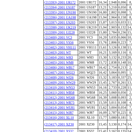
(213393) 2001 UR172
2001 UR172
16,34
2,948
0,096
8
(213394) 2001 US187
2001 US187
13,21
5,210
0,050
8
(213395) 2001 UN190
2001 UN190
16,80
2,802
0,098
5
(213396) 2001 UA198
2001 UA198
15,94
2,964
0,158
8
(213397) 2001 US203
2001 US203
15,87
3,013
0,033
11
(213398) 2001 UK219
2001 UK219
15,94
2,903
0,132
14
(213399) 2001 UJ228
2001 UJ228
15,80
2,784
0,236
15
(213400) 2001 VC3
2001 VC3
16,20
3,035
0,066
10
(213401) 2001 VS56
2001 VS56
15,76
2,806
0,223
7
(213402) 2001 VH111
2001 VH111
15,61
3,126
0,138
11
(213403) 2001 WT
2001 WT
16,21
3,169
0,116
0
(213404) 2001 WH3
2001 WH3
15,30
3,132
0,233
20
(213405) 2001 WM8
2001 WM8
15,72
2,838
0,148
10
(213406) 2001 WB17
2001 WB17
16,42
2,754
0,213
2
(213407) 2001 WQ23
2001 WQ23
16,42
3,064
0,095
1
(213408) 2001 WJ26
2001 WJ26
15,32
3,183
0,337
25
(213409) 2001 WW29
2001 WW29
15,45
2,767
0,261
13
(213410) 2001 WN53
2001 WN53
16,16
2,733
0,228
11
(213411) 2001 WB58
2001 WB58
16,25
3,060
0,056
2
(213412) 2001 WG68
2001 WG68
16,39
3,008
0,093
2
(213413) 2001 WR75
2001 WR75
15,59
3,011
0,108
4
(213414) 2001 WU81
2001 WU81
15,62
3,004
0,054
7
(213415) 2001 WJ87
2001 WJ87
16,09
2,787
0,225
8
(213416) 2001 XL10
2001 XL10
15,77
3,080
0,181
5
(213417) 2001 XZ30
2001 XZ30
15,45
3,130
0,174
14
(213418) 2001 XS32
2001 XS32
15,41
3,162
0,135
14