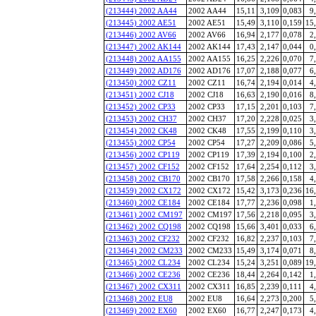
(213444) 2002 AA44
2002 AA44
15,11
3,109
0,083
9
(213445) 2002 AE51
2002 AE51
15,49
3,110
0,159
15
(213446) 2002 AV66
2002 AV66
16,94
2,177
0,078
2
(213447) 2002 AK144
2002 AK144
17,43
2,147
0,044
0
(213448) 2002 AA155
2002 AA155
16,25
2,226
0,070
7
(213449) 2002 AD176
2002 AD176
17,07
2,188
0,077
6
(213450) 2002 CZ11
2002 CZ11
16,74
2,194
0,014
4
(213451) 2002 CJ18
2002 CJ18
16,63
2,190
0,016
8
(213452) 2002 CP33
2002 CP33
17,15
2,201
0,103
7
(213453) 2002 CH37
2002 CH37
17,20
2,228
0,025
3
(213454) 2002 CK48
2002 CK48
17,55
2,199
0,110
3
(213455) 2002 CP54
2002 CP54
17,27
2,209
0,086
5
(213456) 2002 CP119
2002 CP119
17,39
2,194
0,100
2
(213457) 2002 CF152
2002 CF152
17,64
2,254
0,112
3
(213458) 2002 CB170
2002 CB170
17,58
2,266
0,158
4
(213459) 2002 CX172
2002 CX172
15,42
3,173
0,236
16
(213460) 2002 CE184
2002 CE184
17,77
2,236
0,098
1
(213461) 2002 CM197
2002 CM197
17,56
2,218
0,095
3
(213462) 2002 CQ198
2002 CQ198
15,66
3,401
0,033
6
(213463) 2002 CF232
2002 CF232
16,82
2,237
0,103
7
(213464) 2002 CM233
2002 CM233
15,49
3,174
0,071
8
(213465) 2002 CL234
2002 CL234
15,24
3,251
0,089
19
(213466) 2002 CE236
2002 CE236
18,44
2,264
0,142
1
(213467) 2002 CX311
2002 CX311
16,85
2,239
0,111
4
(213468) 2002 EU8
2002 EU8
16,64
2,273
0,200
5
(213469) 2002 EX60
2002 EX60
16,77
2,247
0,173
4