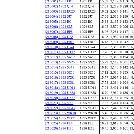
(213001) 1981 EP3
1981 EP3
15,89
3,157
0,153
9
(213002) 1982 QF4
1982 QF4
17,01
2,289
0,228
13
(213003) 1992 EC23
1992 EC23
16,52
2,587
0,141
7
(213004) 1992 SJ7
1992 SJ7
17,08
2,336
0,190
4
(213005) 1993 RC
1993 RC
15,38
3,195
0,153
17
(213006) 1994 SL5
1994 SL5
16,02
2,579
0,096
13
(213007) 1995 BP8
1995 BP8
18,26
2,281
0,147
1
(213008) 1995 DB3
1995 DB3
16,93
1,959
0,119
19
(213009) 1995 FB15
1995 FB15
16,48
2,734
0,042
7
(213010) 1995 OW4
1995 OW4
17,26
2,359
0,197
6
(213011) 1995 OT12
1995 OT12
17,20
2,389
0,010
0
(213012) 1995 SA12
1995 SA12
17,36
2,385
0,194
0
(213013) 1995 SN25
1995 SN25
15,79
3,169
0,081
12
(213014) 1995 SS41
1995 SS41
16,18
3,143
0,142
14
(213015) 1995 SE50
1995 SE50
17,12
2,388
0,235
4
(213016) 1995 SX51
1995 SX51
15,77
3,067
0,191
8
(213017) 1995 SO81
1995 SO81
17,78
2,364
0,204
0
(213018) 1995 UD11
1995 UD11
17,24
2,401
0,146
1
(213019) 1995 UE58
1995 UE58
16,70
2,969
0,136
0
(213020) 1995 UK82
1995 UK82
16,11
3,134
0,065
9
(213021) 1995 VK6
1995 VK6
17,52
2,444
0,153
0
(213022) 1995 VG17
1995 VG17
16,72
2,449
0,093
6
(213023) 1995 WK18
1995 WK18
15,46
3,107
0,086
4
(213024) 1995 WX21
1995 WX21
16,97
2,465
0,092
5
(213025) 1996 FL8
1996 FL8
16,91
2,619
0,070
9
(213026) 1996 HZ5
1996 HZ5
16,45
2,655
0,161
13