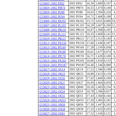
(213602) 2002 PZ62
2002 PZ62
16,30
2,609
0,197
4
(213603) 2002 PM74
2002 PM74
16,55
2,474
0,140
5
(213604) 2002 PU86
2002 PU86
16,65
2,394
0,226
4
(213605) 2002 PU94
2002 PU94
16,71
2,468
0,188
3
(213606) 2002 PA102
2002 PA102
15,71
3,051
0,066
10
(213607) 2002 PL103
2002 PL103
16,29
2,667
0,200
12
(213608) 2002 PB120
2002 PB120
16,97
2,398
0,195
3
(213609) 2002 PL121
2002 PL121
16,33
2,609
0,141
15
(213610) 2002 PR121
2002 PR121
17,21
2,311
0,169
4
(213611) 2002 PX156
2002 PX156
17,66
2,436
0,187
0
(213612) 2002 PF169
2002 PF169
17,28
2,559
0,038
1
(213613) 2002 PS169
2002 PS169
16,61
2,477
0,074
6
(213614) 2002 PP178
2002 PP178
16,71
2,429
0,109
6
(213615) 2002 PX182
2002 PX182
16,60
2,454
0,133
7
(213616) 2002 PW187
2002 PW187
16,46
2,546
0,089
3
(213617) 2002 QU14
2002 QU14
17,25
2,396
0,198
8
(213618) 2002 QK23
2002 QK23
16,89
2,613
0,119
1
(213619) 2002 QZ26
2002 QZ26
17,02
2,660
0,100
3
(213620) 2002 QX27
2002 QX27
16,94
2,464
0,050
3
(213621) 2002 QH49
2002 QH49
16,56
2,463
0,234
8
(213622) 2002 QZ54
2002 QZ54
16,78
2,596
0,027
3
(213623) 2002 QE55
2002 QE55
17,43
2,560
0,164
2
(213624) 2002 QW55
2002 QW55
17,50
2,405
0,181
1
(213625) 2002 QH56
2002 QH56
17,39
2,447
0,203
3
(213626) 2002 QX58
2002 QX58
17,55
2,425
0,203
3
(213627) 2002 QZ61
2002 QZ61
17,52
2,436
0,122
3