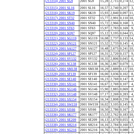
(213314) 2001 SG9
2001 SG9
15,28
2,715
0,274
12
(213315) 2001 SL16
2001 SL16
16,57
2,740
0,207
3
(213316) 2001 SK19
2001 SK19
15,93
2,840
0,097
11
(213317) 2001 ST32
2001 ST32
15,77
2,991
0,110
10
(213318) 2001 SN40
2001 SN40
15,72
2,966
0,168
3
(213319) 2001 ST63
2001 ST63
15,97
2,783
0,169
9
(213320) 2001 SQ97
2001 SQ97
15,12
3,195
0,044
15
(213321) 2001 SG119
2001 SG119
16,08
2,737
0,133
14
(213322) 2001 SN121
2001 SN121
15,52
2,733
0,145
4
(213323) 2001 SA127
2001 SA127
16,48
2,675
0,241
10
(213324) 2001 SP127
2001 SP127
16,31
2,720
0,157
9
(213325) 2001 SV132
2001 SV132
16,35
2,806
0,045
6
(213326) 2001 SC138
2001 SC138
16,36
2,867
0,079
1
(213327) 2001 SM138
2001 SM138
16,29
2,889
0,137
10
(213328) 2001 SF139
2001 SF139
16,00
3,036
0,102
8
(213329) 2001 SE140
2001 SE140
16,23
2,769
0,147
8
(213330) 2001 SX141
2001 SX141
16,67
2,769
0,107
4
(213331) 2001 SG146
2001 SG146
15,90
2,885
0,069
8
(213332) 2001 SV148
2001 SV148
17,17
2,269
0,283
4
(213333) 2001 SX154
2001 SX154
16,34
2,808
0,239
8
(213334) 2001 SW159
2001 SW159
16,02
3,105
0,145
6
(213335) 2001 SJ166
2001 SJ166
16,50
2,786
0,167
2
(213336) 2001 SK177
2001 SK177
15,53
2,762
0,183
10
(213337) 2001 SE209
2001 SE209
16,13
2,870
0,055
4
(213338) 2001 SH214
2001 SH214
16,16
2,784
0,160
17
(213339) 2001 SG216
2001 SG216
16,76
2,781
0,088
3