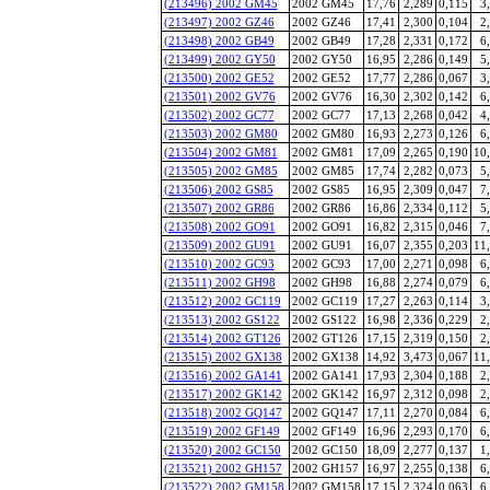
(213496) 2002 GM45
2002 GM45
17,76
2,289
0,115
3
(213497) 2002 GZ46
2002 GZ46
17,41
2,300
0,104
2
(213498) 2002 GB49
2002 GB49
17,28
2,331
0,172
6
(213499) 2002 GY50
2002 GY50
16,95
2,286
0,149
5
(213500) 2002 GE52
2002 GE52
17,77
2,286
0,067
3
(213501) 2002 GV76
2002 GV76
16,30
2,302
0,142
6
(213502) 2002 GC77
2002 GC77
17,13
2,268
0,042
4
(213503) 2002 GM80
2002 GM80
16,93
2,273
0,126
6
(213504) 2002 GM81
2002 GM81
17,09
2,265
0,190
10
(213505) 2002 GM85
2002 GM85
17,74
2,282
0,073
5
(213506) 2002 GS85
2002 GS85
16,95
2,309
0,047
7
(213507) 2002 GR86
2002 GR86
16,86
2,334
0,112
5
(213508) 2002 GO91
2002 GO91
16,82
2,315
0,046
7
(213509) 2002 GU91
2002 GU91
16,07
2,355
0,203
11
(213510) 2002 GC93
2002 GC93
17,00
2,271
0,098
6
(213511) 2002 GH98
2002 GH98
16,88
2,274
0,079
6
(213512) 2002 GC119
2002 GC119
17,27
2,263
0,114
3
(213513) 2002 GS122
2002 GS122
16,98
2,336
0,229
2
(213514) 2002 GT126
2002 GT126
17,15
2,319
0,150
2
(213515) 2002 GX138
2002 GX138
14,92
3,473
0,067
11
(213516) 2002 GA141
2002 GA141
17,93
2,304
0,188
2
(213517) 2002 GK142
2002 GK142
16,97
2,312
0,098
2
(213518) 2002 GQ147
2002 GQ147
17,11
2,270
0,084
6
(213519) 2002 GF149
2002 GF149
16,96
2,293
0,170
6
(213520) 2002 GC150
2002 GC150
18,09
2,277
0,137
1
(213521) 2002 GH157
2002 GH157
16,97
2,255
0,138
6
(213522) 2002 GM158
2002 GM158
17,15
2,324
0,063
6