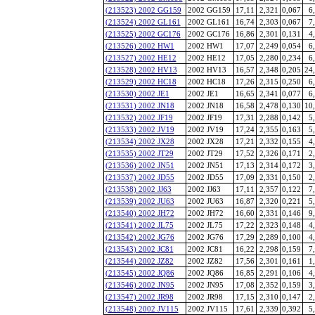
(213523) 2002 GG159
2002 GG159
17,11
2,321
0,067
6
(213524) 2002 GL161
2002 GL161
16,74
2,303
0,067
7
(213525) 2002 GC176
2002 GC176
16,86
2,301
0,131
4
(213526) 2002 HW1
2002 HW1
17,07
2,249
0,054
6
(213527) 2002 HE12
2002 HE12
17,05
2,280
0,234
6
(213528) 2002 HV13
2002 HV13
16,57
2,348
0,205
24
(213529) 2002 HC18
2002 HC18
17,26
2,315
0,250
6
(213530) 2002 JE1
2002 JE1
16,65
2,341
0,077
6
(213531) 2002 JN18
2002 JN18
16,58
2,478
0,130
10
(213532) 2002 JF19
2002 JF19
17,31
2,288
0,142
5
(213533) 2002 JV19
2002 JV19
17,24
2,355
0,163
5
(213534) 2002 JX28
2002 JX28
17,21
2,332
0,155
4
(213535) 2002 JT29
2002 JT29
17,52
2,326
0,171
2
(213536) 2002 JN51
2002 JN51
17,13
2,314
0,172
3
(213537) 2002 JD55
2002 JD55
17,09
2,331
0,150
2
(213538) 2002 JJ63
2002 JJ63
17,11
2,357
0,122
7
(213539) 2002 JU63
2002 JU63
16,87
2,320
0,221
5
(213540) 2002 JH72
2002 JH72
16,60
2,331
0,146
9
(213541) 2002 JL75
2002 JL75
17,22
2,323
0,148
4
(213542) 2002 JG76
2002 JG76
17,29
2,289
0,100
4
(213543) 2002 JC81
2002 JC81
16,22
2,298
0,159
7
(213544) 2002 JZ82
2002 JZ82
17,56
2,301
0,161
1
(213545) 2002 JQ86
2002 JQ86
16,85
2,291
0,106
4
(213546) 2002 JN95
2002 JN95
17,08
2,352
0,159
3
(213547) 2002 JR98
2002 JR98
17,15
2,310
0,147
2
(213548) 2002 JV115
2002 JV115
17,61
2,339
0,392
5