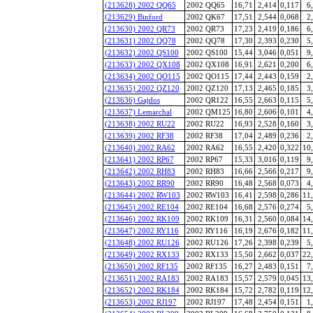
(213628) 2002 QQ65
2002 QQ65
16,71
2,414
0,117
6
(213629) Binford
2002 QK67
17,51
2,544
0,068
2
(213630) 2002 QR73
2002 QR73
17,23
2,419
0,186
6
(213631) 2002 QQ78
2002 QQ78
17,30
2,393
0,230
5
(213632) 2002 QS100
2002 QS100
15,44
3,046
0,051
9
(213633) 2002 QX108
2002 QX108
16,91
2,621
0,200
6
(213634) 2002 QO115
2002 QO115
17,44
2,443
0,159
2
(213635) 2002 QZ120
2002 QZ120
17,13
2,465
0,185
3
(213636) Gajdos
2002 QR122
16,55
2,663
0,115
5
(213637) Lemarchal
2002 QM125
16,80
2,606
0,101
4
(213638) 2002 RU22
2002 RU22
16,93
2,528
0,160
3
(213639) 2002 RF38
2002 RF38
17,04
2,489
0,236
2
(213640) 2002 RA62
2002 RA62
16,55
2,420
0,322
10
(213641) 2002 RP67
2002 RP67
15,33
3,016
0,119
9
(213642) 2002 RH83
2002 RH83
16,66
2,566
0,217
9
(213643) 2002 RR90
2002 RR90
16,48
2,568
0,073
4
(213644) 2002 RW103
2002 RW103
16,41
2,598
0,286
11
(213645) 2002 RE104
2002 RE104
16,68
2,576
0,274
5
(213646) 2002 RK109
2002 RK109
16,31
2,560
0,084
14
(213647) 2002 RY116
2002 RY116
16,19
2,676
0,182
11
(213648) 2002 RU126
2002 RU126
17,26
2,398
0,239
5
(213649) 2002 RX133
2002 RX133
15,50
2,662
0,037
22
(213650) 2002 RF135
2002 RF135
16,27
2,483
0,151
7
(213651) 2002 RA183
2002 RA183
15,57
2,579
0,045
13
(213652) 2002 RK184
2002 RK184
15,72
2,782
0,119
12
(213653) 2002 RJ197
2002 RJ197
17,48
2,454
0,151
1