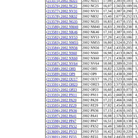
(213575) 2002 ND21
2002 ND21
17,08
2,385
0,185
5
(213576) 2002 NC25
2002 NC25
16,07
2,565
0,189
16
(213577) 2002 NV31
2002 NV31
17,34
2,387
0,290
7
(213578) 2002 NR32
2002 NR32
15,40
2,677
0,252
13
(213579) 2002 NG35
2002 NG35
16,83
2,417
0,155
6
(213580) 2002 NM40
2002 NM40
16,83
2,393
0,238
8
(213581) 2002 NK46
2002 NK46
17,10
2,387
0,105
3
(213582) 2002 NY53
2002 NY53
17,29
2,412
0,186
2
(213583) 2002 NM55
2002 NM55
16,80
2,524
0,255
9
(213584) 2002 NN56
2002 NN56
17,64
2,435
0,285
4
(213585) 2002 NS60
2002 NS60
16,98
2,413
0,063
6
(213586) 2002 NX60
2002 NX60
17,21
2,436
0,180
3
(213587) 2002 NV64
2002 NV64
18,08
2,389
0,210
1
(213588) 2002 OH5
2002 OH5
16,82
2,520
0,186
5
(213589) 2002 OP9
2002 OP9
16,60
2,438
0,200
7
(213590) 2002 OU17
2002 OU17
16,25
2,523
0,169
6
(213591) 2002 OH23
2002 OH23
15,93
2,573
0,169
16
(213592) 2002 OP23
2002 OP23
16,60
2,463
0,073
3
(213593) 2002 PN11
2002 PN11
16,45
2,668
0,108
4
(213594) 2002 PA20
2002 PA20
17,22
2,466
0,168
1
(213595) 2002 PZ29
2002 PZ29
17,02
2,454
0,166
3
(213596) 2002 PN36
2002 PN36
17,15
2,416
0,165
1
(213597) 2002 PA41
2002 PA41
16,08
2,576
0,310
15
(213598) 2002 PP47
2002 PP47
16,51
2,308
0,138
6
(213599) 2002 PX52
2002 PX52
16,49
2,580
0,129
3
(213600) 2002 PV53
2002 PV53
16,42
2,592
0,229
4
(213601) 2002 PZ55
2002 PZ55
16,94
2,445
0,193
5