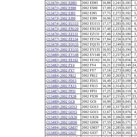
(213470) 2002 ED85
2002 ED85
16,88
2,241
0,185
1
(213471) 2002 ES90
2002 ES90
17,09
2,219
0,027
1
(213472) 2002 EJ95
2002 EJ95
17,75
2,272
0,192
5
(213473) 2002 EJ99
2002 EJ99
16,96
2,227
0,062
7
(213474) 2002 EU115
2002 EU115
17,17
2,285
0,102
6
(213475) 2002 EN120
2002 EN120
17,48
2,223
0,126
4
(213476) 2002 EZ131
2002 EZ131
17,46
2,326
0,180
3
(213477) 2002 EE134
2002 EE134
17,84
2,256
0,076
2
(213478) 2002 EQ135
2002 EQ135
17,34
2,249
0,118
2
(213479) 2002 EY135
2002 EY135
16,93
2,234
0,194
3
(213480) 2002 EV148
2002 EV148
16,77
2,237
0,247
7
(213481) 2002 EE162
2002 EE162
16,91
2,278
0,056
6
(213482) 2002 FY4
2002 FY4
16,21
2,259
0,149
24
(213483) 2002 FY7
2002 FY7
17,16
2,273
0,082
4
(213484) 2002 FR12
2002 FR12
17,00
2,263
0,173
6
(213485) 2002 FD15
2002 FD15
16,49
2,237
0,108
8
(213486) 2002 FX15
2002 FX15
16,39
2,314
0,212
7
(213487) 2002 FP31
2002 FP31
17,25
2,286
0,110
6
(213488) 2002 FX38
2002 FX38
16,67
2,255
0,177
23
(213489) 2002 GC6
2002 GC6
16,99
2,280
0,045
8
(213490) 2002 GO13
2002 GO13
17,00
2,317
0,057
3
(213491) 2002 GO15
2002 GO15
12,67
5,320
0,076
4
(213492) 2002 GX26
2002 GX26
16,39
2,266
0,180
7
(213493) 2002 GH36
2002 GH36
17,33
2,346
0,171
7
(213494) 2002 GM37
2002 GM37
17,26
2,285
0,160
1
(213495) 2002 GS37
2002 GS37
17,74
2,260
0,165
2