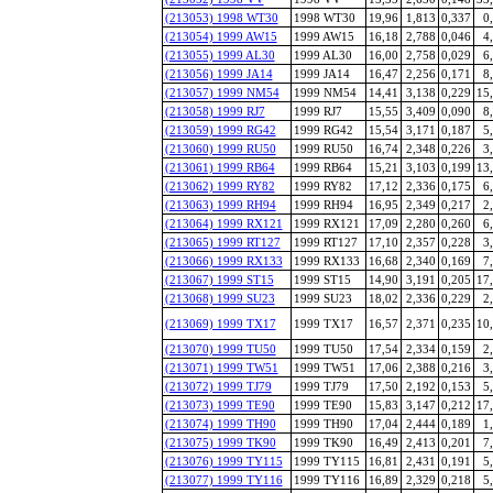
(213053) 1998 WT30
1998 WT30
19,96
1,813
0,337
0
(213054) 1999 AW15
1999 AW15
16,18
2,788
0,046
4
(213055) 1999 AL30
1999 AL30
16,00
2,758
0,029
6
(213056) 1999 JA14
1999 JA14
16,47
2,256
0,171
8
(213057) 1999 NM54
1999 NM54
14,41
3,138
0,229
15
(213058) 1999 RJ7
1999 RJ7
15,55
3,409
0,090
8
(213059) 1999 RG42
1999 RG42
15,54
3,171
0,187
5
(213060) 1999 RU50
1999 RU50
16,74
2,348
0,226
3
(213061) 1999 RB64
1999 RB64
15,21
3,103
0,199
13
(213062) 1999 RY82
1999 RY82
17,12
2,336
0,175
6
(213063) 1999 RH94
1999 RH94
16,95
2,349
0,217
2
(213064) 1999 RX121
1999 RX121
17,09
2,280
0,260
6
(213065) 1999 RT127
1999 RT127
17,10
2,357
0,228
3
(213066) 1999 RX133
1999 RX133
16,68
2,340
0,169
7
(213067) 1999 ST15
1999 ST15
14,90
3,191
0,205
17
(213068) 1999 SU23
1999 SU23
18,02
2,336
0,229
2
(213069) 1999 TX17
1999 TX17
16,57
2,371
0,235
10
(213070) 1999 TU50
1999 TU50
17,54
2,334
0,159
2
(213071) 1999 TW51
1999 TW51
17,06
2,388
0,216
3
(213072) 1999 TJ79
1999 TJ79
17,50
2,192
0,153
5
(213073) 1999 TE90
1999 TE90
15,83
3,147
0,212
17
(213074) 1999 TH90
1999 TH90
17,04
2,444
0,189
1
(213075) 1999 TK90
1999 TK90
16,49
2,413
0,201
7
(213076) 1999 TY115
1999 TY115
16,81
2,431
0,191
5
(213077) 1999 TY116
1999 TY116
16,89
2,329
0,218
5