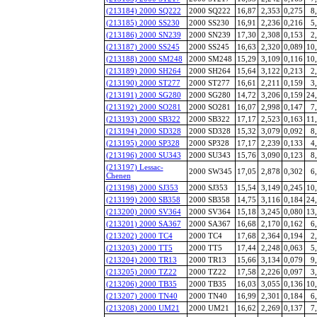
(213184) 2000 SQ222
2000 SQ222
16,87
2,353
0,275
8
(213185) 2000 SS230
2000 SS230
16,91
2,236
0,216
5
(213186) 2000 SN239
2000 SN239
17,30
2,308
0,153
2
(213187) 2000 SS245
2000 SS245
16,63
2,320
0,089
10
(213188) 2000 SM248
2000 SM248
15,29
3,109
0,116
10
(213189) 2000 SH264
2000 SH264
15,64
3,122
0,213
2
(213190) 2000 ST277
2000 ST277
16,61
2,211
0,159
3
(213191) 2000 SG280
2000 SG280
14,72
3,206
0,159
24
(213192) 2000 SO281
2000 SO281
16,07
2,998
0,147
7
(213193) 2000 SB322
2000 SB322
17,17
2,523
0,163
11
(213194) 2000 SD328
2000 SD328
15,32
3,079
0,092
8
(213195) 2000 SP328
2000 SP328
17,17
2,239
0,133
4
(213196) 2000 SU343
2000 SU343
15,76
3,090
0,123
8
(213197) Lessac-
2000 SW345
17,05
2,878
0,302
6
Chenen
(213198) 2000 SJ353
2000 SJ353
15,54
3,149
0,245
10
(213199) 2000 SB358
2000 SB358
14,75
3,116
0,184
24
(213200) 2000 SV364
2000 SV364
15,18
3,245
0,080
13
(213201) 2000 SA367
2000 SA367
16,68
2,170
0,162
6
(213202) 2000 TC4
2000 TC4
17,68
2,364
0,194
2
(213203) 2000 TT5
2000 TT5
17,44
2,248
0,063
5
(213204) 2000 TR13
2000 TR13
15,66
3,134
0,079
9
(213205) 2000 TZ22
2000 TZ22
17,58
2,226
0,097
3
(213206) 2000 TB35
2000 TB35
16,03
3,055
0,136
10
(213207) 2000 TN40
2000 TN40
16,99
2,301
0,184
6
(213208) 2000 UM21
2000 UM21
16,62
2,269
0,137
7