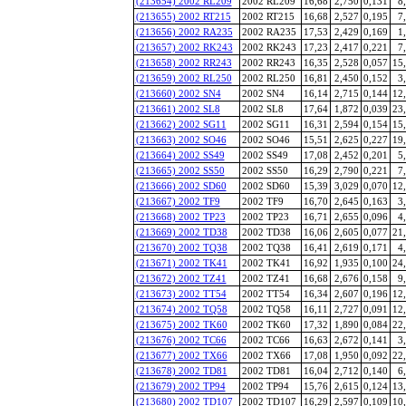
(213654) 2002 RL209
2002 RL209
16,68
2,750
0,131
8
(213655) 2002 RT215
2002 RT215
16,68
2,527
0,195
7
(213656) 2002 RA235
2002 RA235
17,53
2,429
0,169
1
(213657) 2002 RK243
2002 RK243
17,23
2,417
0,221
7
(213658) 2002 RR243
2002 RR243
16,35
2,528
0,057
15
(213659) 2002 RL250
2002 RL250
16,81
2,450
0,152
3
(213660) 2002 SN4
2002 SN4
16,14
2,715
0,144
12
(213661) 2002 SL8
2002 SL8
17,64
1,872
0,039
23
(213662) 2002 SG11
2002 SG11
16,31
2,594
0,154
15
(213663) 2002 SO46
2002 SO46
15,51
2,625
0,227
19
(213664) 2002 SS49
2002 SS49
17,08
2,452
0,201
5
(213665) 2002 SS50
2002 SS50
16,29
2,790
0,221
7
(213666) 2002 SD60
2002 SD60
15,39
3,029
0,070
12
(213667) 2002 TF9
2002 TF9
16,70
2,645
0,163
3
(213668) 2002 TP23
2002 TP23
16,71
2,655
0,096
4
(213669) 2002 TD38
2002 TD38
16,06
2,605
0,077
21
(213670) 2002 TQ38
2002 TQ38
16,41
2,619
0,171
4
(213671) 2002 TK41
2002 TK41
16,92
1,935
0,100
24
(213672) 2002 TZ41
2002 TZ41
16,68
2,676
0,158
9
(213673) 2002 TT54
2002 TT54
16,34
2,607
0,196
12
(213674) 2002 TQ58
2002 TQ58
16,11
2,727
0,091
12
(213675) 2002 TK60
2002 TK60
17,32
1,890
0,084
22
(213676) 2002 TC66
2002 TC66
16,63
2,672
0,141
3
(213677) 2002 TX66
2002 TX66
17,08
1,950
0,092
22
(213678) 2002 TD81
2002 TD81
16,04
2,712
0,140
6
(213679) 2002 TP94
2002 TP94
15,76
2,615
0,124
13
(213680) 2002 TD107
2002 TD107
16,29
2,597
0,109
10