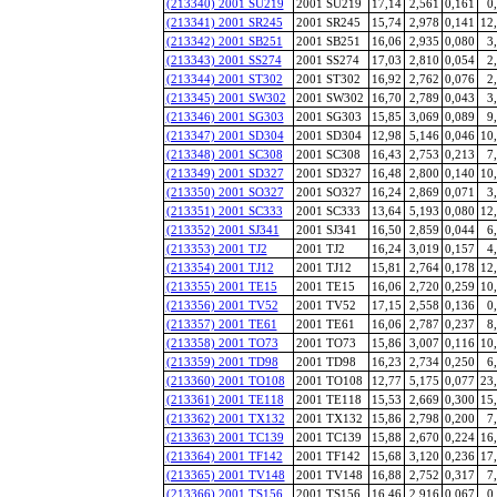
(213340) 2001 SU219
2001 SU219
17,14
2,561
0,161
0
(213341) 2001 SR245
2001 SR245
15,74
2,978
0,141
12
(213342) 2001 SB251
2001 SB251
16,06
2,935
0,080
3
(213343) 2001 SS274
2001 SS274
17,03
2,810
0,054
2
(213344) 2001 ST302
2001 ST302
16,92
2,762
0,076
2
(213345) 2001 SW302
2001 SW302
16,70
2,789
0,043
3
(213346) 2001 SG303
2001 SG303
15,85
3,069
0,089
9
(213347) 2001 SD304
2001 SD304
12,98
5,146
0,046
10
(213348) 2001 SC308
2001 SC308
16,43
2,753
0,213
7
(213349) 2001 SD327
2001 SD327
16,48
2,800
0,140
10
(213350) 2001 SO327
2001 SO327
16,24
2,869
0,071
3
(213351) 2001 SC333
2001 SC333
13,64
5,193
0,080
12
(213352) 2001 SJ341
2001 SJ341
16,50
2,859
0,044
6
(213353) 2001 TJ2
2001 TJ2
16,24
3,019
0,157
4
(213354) 2001 TJ12
2001 TJ12
15,81
2,764
0,178
12
(213355) 2001 TE15
2001 TE15
16,06
2,720
0,259
10
(213356) 2001 TV52
2001 TV52
17,15
2,558
0,136
0
(213357) 2001 TE61
2001 TE61
16,06
2,787
0,237
8
(213358) 2001 TO73
2001 TO73
15,86
3,007
0,116
10
(213359) 2001 TD98
2001 TD98
16,23
2,734
0,250
6
(213360) 2001 TO108
2001 TO108
12,77
5,175
0,077
23
(213361) 2001 TE118
2001 TE118
15,53
2,669
0,300
15
(213362) 2001 TX132
2001 TX132
15,86
2,798
0,200
7
(213363) 2001 TC139
2001 TC139
15,88
2,670
0,224
16
(213364) 2001 TF142
2001 TF142
15,68
3,120
0,236
17
(213365) 2001 TV148
2001 TV148
16,88
2,752
0,317
7
(213366) 2001 TS156
2001 TS156
16,46
2,916
0,067
0