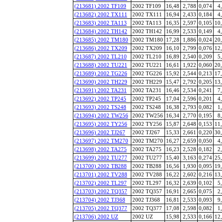
(213681) 2002 TF109
2002 TF109
16,48
2,788
0,074
4
(213682) 2002 TX111
2002 TX111
16,94
2,433
0,184
4
(213683) 2002 TA113
2002 TA113
16,35
2,597
0,105
10
(213684) 2002 TH142
2002 TH142
16,99
2,533
0,149
4
(213685) 2002 TM180
2002 TM180
17,28
1,886
0,024
20
(213686) 2002 TX209
2002 TX209
16,10
2,799
0,076
12
(213687) 2002 TL210
2002 TL210
16,89
2,540
0,209
5
(213688) 2002 TU221
2002 TU221
16,61
1,922
0,060
20
(213689) 2002 TG226
2002 TG226
15,92
2,544
0,213
17
(213690) 2002 TH229
2002 TH229
15,47
2,792
0,205
13
(213691) 2002 TA231
2002 TA231
16,46
2,534
0,241
7
(213692) 2002 TP245
2002 TP245
17,04
2,596
0,201
4
(213693) 2002 TS248
2002 TS248
16,38
2,793
0,082
1
(213694) 2002 TW256
2002 TW256
16,34
2,770
0,195
8
(213695) 2002 TY256
2002 TY256
15,87
2,648
0,153
11
(213696) 2002 TJ267
2002 TJ267
15,33
2,661
0,220
30
(213697) 2002 TM270
2002 TM270
16,27
2,659
0,050
4
(213698) 2002 TA275
2002 TA275
16,23
2,528
0,182
2
(213699) 2002 TU277
2002 TU277
15,40
3,163
0,274
25
(213700) 2002 TB288
2002 TB288
16,56
1,930
0,095
19
(213701) 2002 TV288
2002 TV288
16,22
2,602
0,216
13
(213702) 2002 TL297
2002 TL297
16,32
2,639
0,102
5
(213703) 2002 TQ357
2002 TQ357
16,91
2,665
0,075
2
(213704) 2002 TJ368
2002 TJ368
16,81
2,533
0,093
9
(213705) 2002 TQ377
2002 TQ377
17,08
2,598
0,082
1
(213706) 2002 UZ
2002 UZ
15,98
2,533
0,166
12