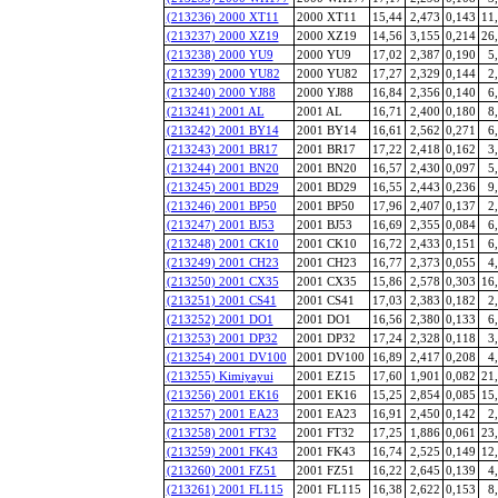
(213236) 2000 XT11
2000 XT11
15,44
2,473
0,143
11
(213237) 2000 XZ19
2000 XZ19
14,56
3,155
0,214
26
(213238) 2000 YU9
2000 YU9
17,02
2,387
0,190
5
(213239) 2000 YU82
2000 YU82
17,27
2,329
0,144
2
(213240) 2000 YJ88
2000 YJ88
16,84
2,356
0,140
6
(213241) 2001 AL
2001 AL
16,71
2,400
0,180
8
(213242) 2001 BY14
2001 BY14
16,61
2,562
0,271
6
(213243) 2001 BR17
2001 BR17
17,22
2,418
0,162
3
(213244) 2001 BN20
2001 BN20
16,57
2,430
0,097
5
(213245) 2001 BD29
2001 BD29
16,55
2,443
0,236
9
(213246) 2001 BP50
2001 BP50
17,96
2,407
0,137
2
(213247) 2001 BJ53
2001 BJ53
16,69
2,355
0,084
6
(213248) 2001 CK10
2001 CK10
16,72
2,433
0,151
6
(213249) 2001 CH23
2001 CH23
16,77
2,373
0,055
4
(213250) 2001 CX35
2001 CX35
15,86
2,578
0,303
16
(213251) 2001 CS41
2001 CS41
17,03
2,383
0,182
2
(213252) 2001 DO1
2001 DO1
16,56
2,380
0,133
6
(213253) 2001 DP32
2001 DP32
17,24
2,328
0,118
3
(213254) 2001 DV100
2001 DV100
16,89
2,417
0,208
4
(213255) Kimiyayui
2001 EZ15
17,60
1,901
0,082
21
(213256) 2001 EK16
2001 EK16
15,25
2,854
0,085
15
(213257) 2001 EA23
2001 EA23
16,91
2,450
0,142
2
(213258) 2001 FT32
2001 FT32
17,25
1,886
0,061
23
(213259) 2001 FK43
2001 FK43
16,74
2,525
0,149
12
(213260) 2001 FZ51
2001 FZ51
16,22
2,645
0,139
4
(213261) 2001 FL115
2001 FL115
16,38
2,622
0,153
8