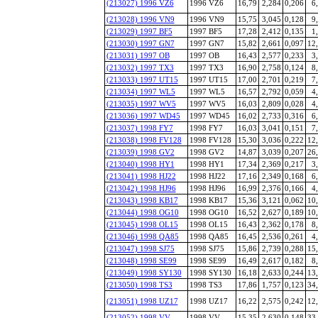
(213027) 1996 VZ6
1996 VZ6
16,79
2,284
0,206
6
(213028) 1996 VN9
1996 VN9
15,75
3,045
0,128
9
(213029) 1997 BF5
1997 BF5
17,28
2,412
0,135
1
(213030) 1997 GN7
1997 GN7
15,82
2,661
0,097
12
(213031) 1997 OB
1997 OB
16,43
2,577
0,233
3
(213032) 1997 TX3
1997 TX3
16,90
2,758
0,124
8
(213033) 1997 UT15
1997 UT15
17,00
2,701
0,219
7
(213034) 1997 WL5
1997 WL5
16,57
2,792
0,059
4
(213035) 1997 WV5
1997 WV5
16,03
2,809
0,028
4
(213036) 1997 WD45
1997 WD45
16,02
2,733
0,316
6
(213037) 1998 FY7
1998 FY7
16,03
3,041
0,151
7
(213038) 1998 FV128
1998 FV128
15,30
3,036
0,222
12
(213039) 1998 GV2
1998 GV2
14,87
3,039
0,207
26
(213040) 1998 HY1
1998 HY1
17,34
2,369
0,217
3
(213041) 1998 HJ22
1998 HJ22
17,16
2,349
0,168
6
(213042) 1998 HJ96
1998 HJ96
16,99
2,376
0,166
4
(213043) 1998 KB17
1998 KB17
15,36
3,121
0,062
10
(213044) 1998 OG10
1998 OG10
16,52
2,627
0,189
10
(213045) 1998 OL15
1998 OL15
16,43
2,362
0,178
8
(213046) 1998 QA85
1998 QA85
16,45
2,536
0,261
4
(213047) 1998 SJ75
1998 SJ75
15,86
2,739
0,288
15
(213048) 1998 SE99
1998 SE99
16,49
2,617
0,182
8
(213049) 1998 SY130
1998 SY130
16,18
2,633
0,244
13
(213050) 1998 TS3
1998 TS3
17,86
1,757
0,123
34
(213051) 1998 UZ17
1998 UZ17
16,22
2,575
0,242
12
(213052) 1998 VV
1998 VV
15,35
2,630
0,148
33