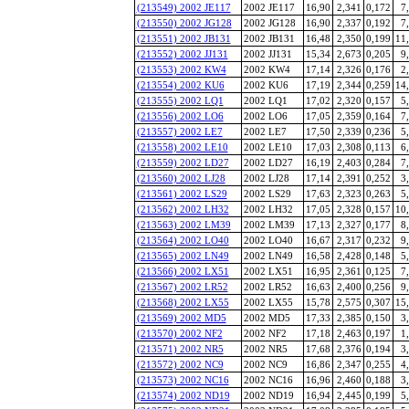
(213549) 2002 JE117
2002 JE117
16,90
2,341
0,172
7
(213550) 2002 JG128
2002 JG128
16,90
2,337
0,192
7
(213551) 2002 JB131
2002 JB131
16,48
2,350
0,199
11
(213552) 2002 JJ131
2002 JJ131
15,34
2,673
0,205
9
(213553) 2002 KW4
2002 KW4
17,14
2,326
0,176
2
(213554) 2002 KU6
2002 KU6
17,19
2,344
0,259
14
(213555) 2002 LQ1
2002 LQ1
17,02
2,320
0,157
5
(213556) 2002 LO6
2002 LO6
17,05
2,359
0,164
7
(213557) 2002 LE7
2002 LE7
17,50
2,339
0,236
5
(213558) 2002 LE10
2002 LE10
17,03
2,308
0,113
6
(213559) 2002 LD27
2002 LD27
16,19
2,403
0,284
7
(213560) 2002 LJ28
2002 LJ28
17,14
2,391
0,252
3
(213561) 2002 LS29
2002 LS29
17,63
2,323
0,263
5
(213562) 2002 LH32
2002 LH32
17,05
2,328
0,157
10
(213563) 2002 LM39
2002 LM39
17,13
2,327
0,177
8
(213564) 2002 LO40
2002 LO40
16,67
2,317
0,232
9
(213565) 2002 LN49
2002 LN49
16,58
2,428
0,148
5
(213566) 2002 LX51
2002 LX51
16,95
2,361
0,125
7
(213567) 2002 LR52
2002 LR52
16,63
2,400
0,256
9
(213568) 2002 LX55
2002 LX55
15,78
2,575
0,307
15
(213569) 2002 MD5
2002 MD5
17,33
2,385
0,150
3
(213570) 2002 NF2
2002 NF2
17,18
2,463
0,197
1
(213571) 2002 NR5
2002 NR5
17,68
2,376
0,194
3
(213572) 2002 NC9
2002 NC9
16,86
2,347
0,255
4
(213573) 2002 NC16
2002 NC16
16,96
2,460
0,188
3
(213574) 2002 ND19
2002 ND19
16,94
2,445
0,199
5