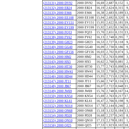
(213131) 2000 DV92
2000 DV92
16,69
2,687
0,152
1
(213132) 2000 ER24
2000 ER24
16,19
2,624
0,315
9
(213133) 2000 ES66
2000 ES66
16,38
2,683
0,189
13
(213134) 2000 EE108
2000 EE108
15,94
2,692
0,320
9
(213135) 2000 EV151
2000 EV151
15,95
2,622
0,181
19
(213136) 2000 EV199
2000 EV199
15,92
2,652
0,136
10
(213137) 2000 FQ33
2000 FQ33
15,70
2,651
0,131
13
(213138) 2000 FY62
2000 FY62
16,13
2,748
0,295
7
(213139) 2000 GH23
2000 GH23
16,53
2,727
0,118
9
(213140) 2000 GG40
2000 GG40
16,09
2,730
0,186
9
(213141) 2000 GF156
2000 GF156
16,03
2,702
0,074
5
(213142) 2000 HM2
2000 HM2
16,73
2,763
0,098
3
(213143) 2000 HX5
2000 HX5
16,62
2,768
0,081
2
(213144) 2000 HT30
2000 HT30
15,77
2,743
0,098
14
(213145) 2000 HW41
2000 HW41
16,33
2,738
0,258
10
(213146) 2000 HD44
2000 HD44
15,95
2,715
0,129
10
(213147) 2000 JT11
2000 JT11
15,66
2,747
0,116
13
(213148) 2000 JB67
2000 JB67
16,07
2,722
0,048
11
(213149) 2000 JW69
2000 JW69
15,76
2,748
0,167
14
(213150) 2000 KN54
2000 KN54
15,69
2,763
0,217
17
(213151) 2000 KL61
2000 KL61
16,47
2,766
0,198
9
(213152) 2000 NO14
2000 NO14
17,78
2,144
0,246
2
(213153) 2000 ON68
2000 ON68
15,18
3,132
0,184
13
(213154) 2000 PD28
2000 PD28
16,68
2,237
0,245
8
(213155) 2000 QN10
2000 QN10
17,15
2,178
0,181
1
(213156) 2000 QJ25
2000 QJ25
17,53
1,923
0,102
18