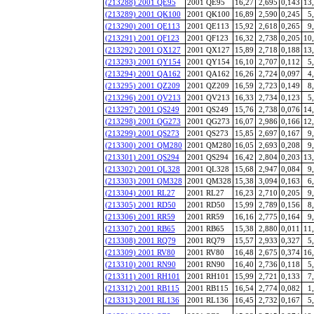
(213288) 2001 QE95
2001 QE95
16,27
2,695
0,143
13
(213289) 2001 QK100
2001 QK100
16,89
2,590
0,245
5
(213290) 2001 QE113
2001 QE113
15,92
2,618
0,265
9
(213291) 2001 QF123
2001 QF123
16,32
2,738
0,205
10
(213292) 2001 QX127
2001 QX127
15,89
2,718
0,188
13
(213293) 2001 QY154
2001 QY154
16,10
2,707
0,112
5
(213294) 2001 QA162
2001 QA162
16,26
2,724
0,097
4
(213295) 2001 QZ209
2001 QZ209
16,59
2,723
0,149
8
(213296) 2001 QV213
2001 QV213
16,33
2,734
0,123
5
(213297) 2001 QS249
2001 QS249
15,76
2,738
0,076
14
(213298) 2001 QG273
2001 QG273
16,07
2,986
0,166
12
(213299) 2001 QS273
2001 QS273
15,85
2,697
0,167
9
(213300) 2001 QM280
2001 QM280
16,05
2,693
0,208
9
(213301) 2001 QS294
2001 QS294
16,42
2,804
0,203
13
(213302) 2001 QL328
2001 QL328
15,68
2,947
0,084
9
(213303) 2001 QM328
2001 QM328
15,38
3,094
0,163
6
(213304) 2001 RL27
2001 RL27
16,23
2,710
0,205
9
(213305) 2001 RD50
2001 RD50
15,99
2,789
0,156
8
(213306) 2001 RR59
2001 RR59
16,16
2,775
0,164
9
(213307) 2001 RB65
2001 RB65
15,38
2,880
0,011
11
(213308) 2001 RQ79
2001 RQ79
15,57
2,933
0,327
5
(213309) 2001 RV80
2001 RV80
16,48
2,675
0,374
16
(213310) 2001 RN90
2001 RN90
16,40
2,736
0,118
5
(213311) 2001 RH101
2001 RH101
15,99
2,721
0,133
7
(213312) 2001 RB115
2001 RB115
16,54
2,774
0,082
1
(213313) 2001 RL136
2001 RL136
16,45
2,732
0,167
5