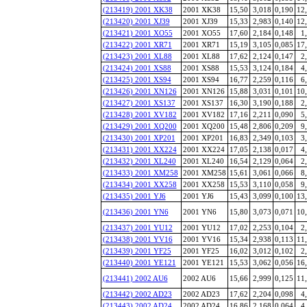
(213419) 2001 XK38
2001 XK38
15,50
3,018
0,190
12
(213420) 2001 XJ39
2001 XJ39
15,33
2,983
0,140
12
(213421) 2001 XO55
2001 XO55
17,60
2,184
0,148
1
(213422) 2001 XR71
2001 XR71
15,19
3,105
0,085
17
(213423) 2001 XL88
2001 XL88
17,62
2,124
0,147
2
(213424) 2001 XS88
2001 XS88
15,53
3,124
0,184
4
(213425) 2001 XS94
2001 XS94
16,77
2,259
0,116
6
(213426) 2001 XN126
2001 XN126
15,88
3,031
0,101
10
(213427) 2001 XS137
2001 XS137
16,30
3,190
0,188
2
(213428) 2001 XV182
2001 XV182
17,16
2,211
0,090
5
(213429) 2001 XQ200
2001 XQ200
15,48
2,806
0,209
9
(213430) 2001 XP201
2001 XP201
16,83
2,349
0,103
3
(213431) 2001 XX224
2001 XX224
17,05
2,138
0,017
4
(213432) 2001 XL240
2001 XL240
16,54
2,129
0,064
2
(213433) 2001 XM258
2001 XM258
15,61
3,061
0,066
8
(213434) 2001 XX258
2001 XX258
15,53
3,110
0,058
9
(213435) 2001 YJ6
2001 YJ6
15,43
3,099
0,100
13
(213436) 2001 YN6
2001 YN6
15,80
3,073
0,071
10
(213437) 2001 YU12
2001 YU12
17,02
2,253
0,104
2
(213438) 2001 YV16
2001 YV16
15,34
2,938
0,113
11
(213439) 2001 YF25
2001 YF25
16,02
3,012
0,102
2
(213440) 2001 YE121
2001 YE121
15,53
3,062
0,056
16
(213441) 2002 AU6
2002 AU6
15,66
2,999
0,125
11
(213442) 2002 AD23
2002 AD23
17,62
2,204
0,098
4
(213443) 2002 AD24
2002 AD24
16,86
2,168
0,064
4