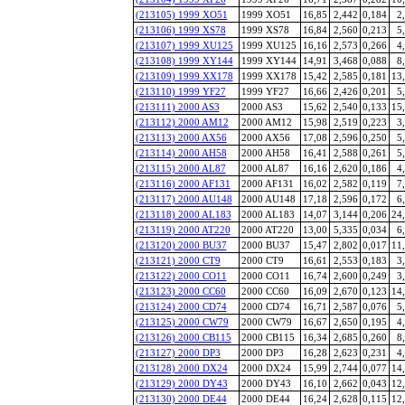
(213105) 1999 XO51
1999 XO51
16,85
2,442
0,184
2
(213106) 1999 XS78
1999 XS78
16,84
2,560
0,213
5
(213107) 1999 XU125
1999 XU125
16,16
2,573
0,266
4
(213108) 1999 XY144
1999 XY144
14,91
3,468
0,088
8
(213109) 1999 XX178
1999 XX178
15,42
2,585
0,181
13
(213110) 1999 YF27
1999 YF27
16,66
2,426
0,201
5
(213111) 2000 AS3
2000 AS3
15,62
2,540
0,133
15
(213112) 2000 AM12
2000 AM12
15,98
2,519
0,223
3
(213113) 2000 AX56
2000 AX56
17,08
2,596
0,250
5
(213114) 2000 AH58
2000 AH58
16,41
2,588
0,261
5
(213115) 2000 AL87
2000 AL87
16,16
2,620
0,186
4
(213116) 2000 AF131
2000 AF131
16,02
2,582
0,119
7
(213117) 2000 AU148
2000 AU148
17,18
2,596
0,172
6
(213118) 2000 AL183
2000 AL183
14,07
3,144
0,206
24
(213119) 2000 AT220
2000 AT220
13,00
5,335
0,034
6
(213120) 2000 BU37
2000 BU37
15,47
2,802
0,017
11
(213121) 2000 CT9
2000 CT9
16,61
2,553
0,183
3
(213122) 2000 CO11
2000 CO11
16,74
2,600
0,249
3
(213123) 2000 CC60
2000 CC60
16,09
2,670
0,123
14
(213124) 2000 CD74
2000 CD74
16,71
2,587
0,076
5
(213125) 2000 CW79
2000 CW79
16,67
2,650
0,195
4
(213126) 2000 CB115
2000 CB115
16,34
2,685
0,260
8
(213127) 2000 DP3
2000 DP3
16,28
2,623
0,231
4
(213128) 2000 DX24
2000 DX24
15,99
2,744
0,077
14
(213129) 2000 DY43
2000 DY43
16,10
2,662
0,043
12
(213130) 2000 DE44
2000 DE44
16,24
2,628
0,115
12