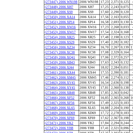
(273447) 2006 WN198
2006 WN198
17,23
2,371
0,125
(273448) 2006 XH7
2006 XH7
17,25
2,243
0,075
(273449) 2006 XS9
2006 XS9
17,60
2,290
0,120
(273450) 2006 XA14
2006 XA14
17,56
2,163
0,055
(273451) 2006 XP14
2006 XP14
16,58
2,693
0,130
1
(273452) 2006 XW16
2006 XW16
17,23
2,268
0,033
(273453) 2006 XW17
2006 XW17
17,54
2,324
0,168
(273454) 2006 XR25
2006 XR25
17,48
2,198
0,123
(273455) 2006 XS29
2006 XS29
17,40
2,282
0,182
(273456) 2006 XZ34
2006 XZ34
16,70
2,267
0,139
1
(273457) 2006 XC38
2006 XC38
17,08
2,329
0,164
(273458) 2006 XQ41
2006 XQ41
17,06
2,372
0,257
(273459) 2006 XB43
2006 XB43
17,63
2,343
0,132
(273460) 2006 XJ44
2006 XJ44
18,02
2,284
0,051
(273461) 2006 XX44
2006 XX44
17,55
2,390
0,181
(273462) 2006 XM45
2006 XM45
17,46
2,274
0,112
(273463) 2006 XV45
2006 XV45
16,54
2,636
0,198
(273464) 2006 XY45
2006 XY45
17,81
2,360
0,138
(273465) 2006 XR48
2006 XR48
17,85
2,363
0,042
(273466) 2006 XF52
2006 XF52
16,85
2,365
0,268
1
(273467) 2006 XF56
2006 XF56
17,49
2,325
0,183
(273468) 2006 XL65
2006 XL65
16,88
2,204
0,190
(273469) 2006 XD69
2006 XD69
17,72
2,278
0,183
(273470) 2006 XF69
2006 XF69
17,62
2,367
0,198
(273471) 2006 YK2
2006 YK2
17,84
2,294
0,244
(273472) 2006 YH8
2006 YH8
17,41
2,321
0,096
(273473) 2006 YT8
2006 YT8
17,25
2,302
0,130