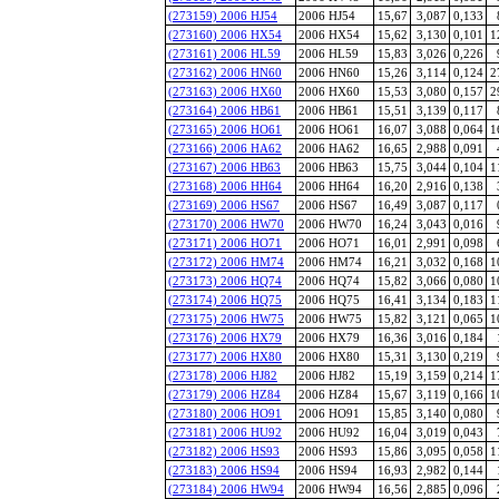
(273159) 2006 HJ54
2006 HJ54
15,67
3,087
0,133
(273160) 2006 HX54
2006 HX54
15,62
3,130
0,101
1
(273161) 2006 HL59
2006 HL59
15,83
3,026
0,226
(273162) 2006 HN60
2006 HN60
15,26
3,114
0,124
2
(273163) 2006 HX60
2006 HX60
15,53
3,080
0,157
2
(273164) 2006 HB61
2006 HB61
15,51
3,139
0,117
(273165) 2006 HO61
2006 HO61
16,07
3,088
0,064
1
(273166) 2006 HA62
2006 HA62
16,65
2,988
0,091
(273167) 2006 HB63
2006 HB63
15,75
3,044
0,104
1
(273168) 2006 HH64
2006 HH64
16,20
2,916
0,138
(273169) 2006 HS67
2006 HS67
16,49
3,087
0,117
(273170) 2006 HW70
2006 HW70
16,24
3,043
0,016
(273171) 2006 HO71
2006 HO71
16,01
2,991
0,098
(273172) 2006 HM74
2006 HM74
16,21
3,032
0,168
1
(273173) 2006 HQ74
2006 HQ74
15,82
3,066
0,080
1
(273174) 2006 HQ75
2006 HQ75
16,41
3,134
0,183
1
(273175) 2006 HW75
2006 HW75
15,82
3,121
0,065
1
(273176) 2006 HX79
2006 HX79
16,36
3,016
0,184
(273177) 2006 HX80
2006 HX80
15,31
3,130
0,219
(273178) 2006 HJ82
2006 HJ82
15,19
3,159
0,214
1
(273179) 2006 HZ84
2006 HZ84
15,67
3,119
0,166
1
(273180) 2006 HO91
2006 HO91
15,85
3,140
0,080
(273181) 2006 HU92
2006 HU92
16,04
3,019
0,043
(273182) 2006 HS93
2006 HS93
15,86
3,095
0,058
1
(273183) 2006 HS94
2006 HS94
16,93
2,982
0,144
(273184) 2006 HW94
2006 HW94
16,56
2,885
0,096