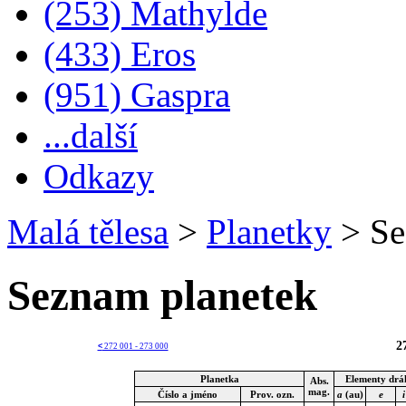
(253) Mathylde
(433) Eros
(951) Gaspra
...další
Odkazy
Malá tělesa
>
Planetky
>
Se
Seznam planetek
2
<
272 001 - 273 000
Planetka
Elementy drá
Abs.
mag.
Číslo a jméno
Prov. ozn.
a
(au)
e
i