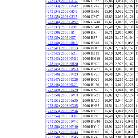
(273132) 2006 GL32
2006 GL32
15,86
3,054
0,127
1
(273133) 2006 GV42
2006 GV42
17,96
1,872
0,102
1
(273134) 2006 GR46
2006 GR46
15,95
3,082
0,179
1
(273135) 2006 GF47
2006 GF47
15,83
3,036
0,126
(273136) 2006 GW48
2006 GW48
15,67
3,016
0,128
1
(273137) 2006 GF49
2006 GF49
15,48
2,870
0,130
1
(273138) 2006 HR
2006 HR
16,71
2,865
0,005
(273139) 2006 HZ7
2006 HZ7
16,29
3,127
0,104
(273140) 2006 HB13
2006 HB13
15,76
2,926
0,055
(273141) 2006 HO13
2006 HO13
15,87
2,794
0,152
1
(273142) 2006 HZ13
2006 HZ13
16,10
3,016
0,134
1
(273143) 2006 HM19
2006 HM19
16,30
3,024
0,121
(273144) 2006 HH20
2006 HH20
16,29
2,978
0,167
(273145) 2006 HW21
2006 HW21
16,37
3,066
0,108
(273146) 2006 HV23
2006 HV23
16,48
2,976
0,157
(273147) 2006 HO28
2006 HO28
16,00
3,215
0,120
1
(273148) 2006 HL29
2006 HL29
16,14
3,019
0,228
(273149) 2006 HN29
2006 HN29
15,71
3,044
0,108
(273150) 2006 HW31
2006 HW31
15,82
3,179
0,124
(273151) 2006 HA35
2006 HA35
16,07
3,044
0,134
(273152) 2006 HN35
2006 HN35
15,51
3,100
0,220
1
(273153) 2006 HY36
2006 HY36
15,69
3,044
0,226
1
(273154) 2006 HJ38
2006 HJ38
16,49
3,002
0,034
1
(273155) 2006 HW40
2006 HW40
15,53
3,192
0,048
1
(273156) 2006 HY40
2006 HY40
15,91
3,228
0,037
1
(273157) 2006 HO43
2006 HO43
16,15
3,065
0,023
(273158) 2006 HV45
2006 HV45
16,56
2,813
0,051