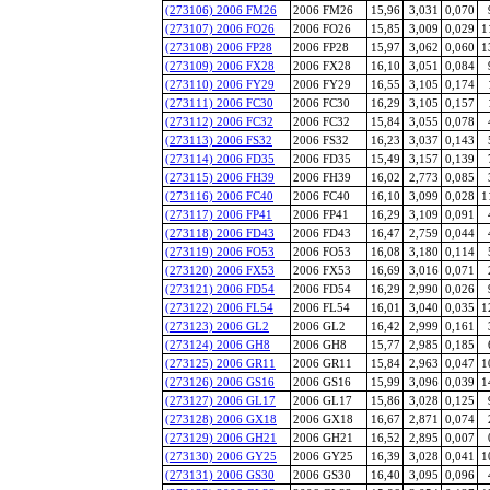
(273106) 2006 FM26
2006 FM26
15,96
3,031
0,070
(273107) 2006 FO26
2006 FO26
15,85
3,009
0,029
1
(273108) 2006 FP28
2006 FP28
15,97
3,062
0,060
1
(273109) 2006 FX28
2006 FX28
16,10
3,051
0,084
(273110) 2006 FY29
2006 FY29
16,55
3,105
0,174
(273111) 2006 FC30
2006 FC30
16,29
3,105
0,157
(273112) 2006 FC32
2006 FC32
15,84
3,055
0,078
(273113) 2006 FS32
2006 FS32
16,23
3,037
0,143
(273114) 2006 FD35
2006 FD35
15,49
3,157
0,139
(273115) 2006 FH39
2006 FH39
16,02
2,773
0,085
(273116) 2006 FC40
2006 FC40
16,10
3,099
0,028
1
(273117) 2006 FP41
2006 FP41
16,29
3,109
0,091
(273118) 2006 FD43
2006 FD43
16,47
2,759
0,044
(273119) 2006 FO53
2006 FO53
16,08
3,180
0,114
(273120) 2006 FX53
2006 FX53
16,69
3,016
0,071
(273121) 2006 FD54
2006 FD54
16,29
2,990
0,026
(273122) 2006 FL54
2006 FL54
16,01
3,040
0,035
1
(273123) 2006 GL2
2006 GL2
16,42
2,999
0,161
(273124) 2006 GH8
2006 GH8
15,77
2,985
0,185
(273125) 2006 GR11
2006 GR11
15,84
2,963
0,047
1
(273126) 2006 GS16
2006 GS16
15,99
3,096
0,039
1
(273127) 2006 GL17
2006 GL17
15,86
3,028
0,125
(273128) 2006 GX18
2006 GX18
16,67
2,871
0,074
(273129) 2006 GH21
2006 GH21
16,52
2,895
0,007
(273130) 2006 GY25
2006 GY25
16,39
3,028
0,041
1
(273131) 2006 GS30
2006 GS30
16,40
3,095
0,096