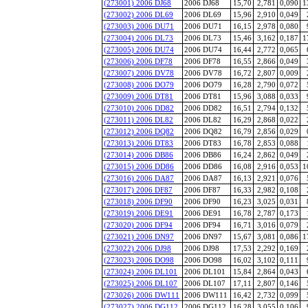
(273001) 2006 DJ68
2006 DJ68
15,70
2,781
0,090
1
(273002) 2006 DL69
2006 DL69
15,96
2,910
0,049
(273003) 2006 DU71
2006 DU71
16,15
2,978
0,080
(273004) 2006 DL73
2006 DL73
15,46
3,162
0,187
1
(273005) 2006 DU74
2006 DU74
16,44
2,772
0,065
(273006) 2006 DF78
2006 DF78
16,55
2,866
0,049
(273007) 2006 DV78
2006 DV78
16,72
2,807
0,009
(273008) 2006 DO79
2006 DO79
16,28
2,790
0,072
(273009) 2006 DT81
2006 DT81
15,96
3,088
0,033
(273010) 2006 DD82
2006 DD82
16,51
2,794
0,132
(273011) 2006 DL82
2006 DL82
16,29
2,868
0,022
(273012) 2006 DQ82
2006 DQ82
16,79
2,856
0,029
(273013) 2006 DT83
2006 DT83
16,78
2,853
0,088
(273014) 2006 DB86
2006 DB86
16,24
2,862
0,049
(273015) 2006 DD86
2006 DD86
16,08
2,916
0,053
1
(273016) 2006 DA87
2006 DA87
16,13
2,921
0,076
(273017) 2006 DF87
2006 DF87
16,33
2,982
0,108
(273018) 2006 DF90
2006 DF90
16,23
3,025
0,031
(273019) 2006 DE91
2006 DE91
16,78
2,787
0,173
(273020) 2006 DF94
2006 DF94
16,71
3,016
0,079
(273021) 2006 DN97
2006 DN97
15,67
3,081
0,086
1
(273022) 2006 DJ98
2006 DJ98
17,53
2,292
0,169
(273023) 2006 DO98
2006 DO98
16,02
3,102
0,111
(273024) 2006 DL101
2006 DL101
15,84
2,864
0,043
(273025) 2006 DL107
2006 DL107
17,11
2,807
0,146
(273026) 2006 DW111
2006 DW111
16,42
2,732
0,099
(273027) 2006 DG112
2006 DG112
16,28
3,055
0,106