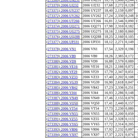
(273370) 2006 UJ232
2006 UJ232
17,68
2,272
0,128
(273371) 2006 UY237
2006 UY237
18,40
2,159
0,097
(273372) 2006 UV262
2006 UV262
17,24
2,330
0,248
1
(273373) 2006 UT266
2006 UT266
16,81
2,546
0,090
1
(273374) 2006 UQ271
2006 UQ271
17,98
2,310
0,182
(273375) 2006 UG275
2006 UG275
18,16
2,180
0,060
(273376) 2006 UQ288
2006 UQ288
18,25
2,160
0,105
(273377) 2006 UP331
2006 UP331
18,12
2,271
0,149
(273378) 2006 VN1
2006 VN1
17,54
2,329
0,196
(273379) 2006 VB9
2006 VB9
18,26
2,385
0,172
(273380) 2006 VD9
2006 VD9
16,88
2,579
0,089
(273381) 2006 VE16
2006 VE16
18,21
2,166
0,072
(273382) 2006 VF29
2006 VF29
17,79
2,347
0,051
(273383) 2006 VZ33
2006 VZ33
17,40
2,202
0,108
(273384) 2006 VG39
2006 VG39
16,90
2,618
0,047
(273385) 2006 VR42
2006 VR42
17,23
2,336
0,251
(273386) 2006 VJ44
2006 VJ44
16,93
2,286
0,148
(273387) 2006 VN49
2006 VN49
17,46
2,155
0,079
(273388) 2006 VQ50
2006 VQ50
17,41
2,440
0,157
(273389) 2006 VT54
2006 VT54
17,73
2,230
0,080
(273390) 2006 VN55
2006 VN55
18,16
2,200
0,059
(273391) 2006 VZ55
2006 VZ55
17,54
2,328
0,113
(273392) 2006 VY65
2006 VY65
17,72
2,314
0,205
(273393) 2006 VR96
2006 VR96
17,92
2,232
0,097
(273394) 2006 VX97
2006 VX97
17,37
2,221
0,074