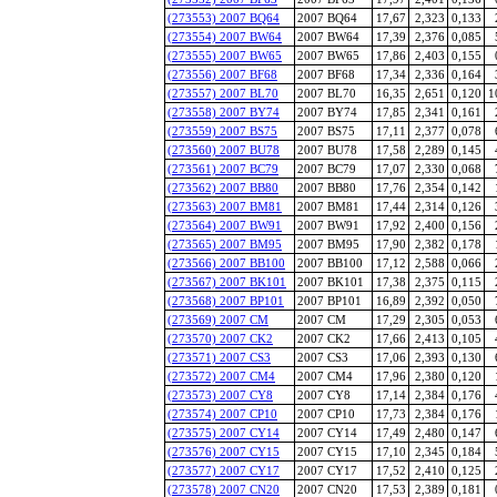
(273553) 2007 BQ64
2007 BQ64
17,67
2,323
0,133
(273554) 2007 BW64
2007 BW64
17,39
2,376
0,085
(273555) 2007 BW65
2007 BW65
17,86
2,403
0,155
(273556) 2007 BF68
2007 BF68
17,34
2,336
0,164
(273557) 2007 BL70
2007 BL70
16,35
2,651
0,120
1
(273558) 2007 BY74
2007 BY74
17,85
2,341
0,161
(273559) 2007 BS75
2007 BS75
17,11
2,377
0,078
(273560) 2007 BU78
2007 BU78
17,58
2,289
0,145
(273561) 2007 BC79
2007 BC79
17,07
2,330
0,068
(273562) 2007 BB80
2007 BB80
17,76
2,354
0,142
(273563) 2007 BM81
2007 BM81
17,44
2,314
0,126
(273564) 2007 BW91
2007 BW91
17,92
2,400
0,156
(273565) 2007 BM95
2007 BM95
17,90
2,382
0,178
(273566) 2007 BB100
2007 BB100
17,12
2,588
0,066
(273567) 2007 BK101
2007 BK101
17,38
2,375
0,115
(273568) 2007 BP101
2007 BP101
16,89
2,392
0,050
(273569) 2007 CM
2007 CM
17,29
2,305
0,053
(273570) 2007 CK2
2007 CK2
17,66
2,413
0,105
(273571) 2007 CS3
2007 CS3
17,06
2,393
0,130
(273572) 2007 CM4
2007 CM4
17,96
2,380
0,120
(273573) 2007 CY8
2007 CY8
17,14
2,384
0,176
(273574) 2007 CP10
2007 CP10
17,73
2,384
0,176
(273575) 2007 CY14
2007 CY14
17,49
2,480
0,147
(273576) 2007 CY15
2007 CY15
17,10
2,345
0,184
(273577) 2007 CY17
2007 CY17
17,52
2,410
0,125
(273578) 2007 CN20
2007 CN20
17,53
2,389
0,181