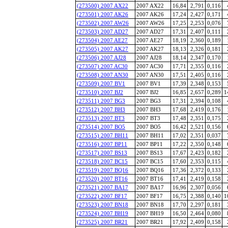
(273500) 2007 AX22
2007 AX22
16,84
2,791
0,116
(273501) 2007 AK26
2007 AK26
17,24
2,427
0,171
(273502) 2007 AW26
2007 AW26
17,25
2,253
0,076
(273503) 2007 AD27
2007 AD27
17,31
2,407
0,111
(273504) 2007 AE27
2007 AE27
18,19
2,360
0,189
(273505) 2007 AK27
2007 AK27
18,13
2,326
0,181
(273506) 2007 AJ28
2007 AJ28
18,14
2,347
0,170
(273507) 2007 AC30
2007 AC30
17,71
2,355
0,116
(273508) 2007 AN30
2007 AN30
17,51
2,405
0,116
(273509) 2007 BV1
2007 BV1
17,39
2,348
0,153
(273510) 2007 BJ2
2007 BJ2
16,85
2,657
0,289
1
(273511) 2007 BG3
2007 BG3
17,31
2,394
0,108
(273512) 2007 BH3
2007 BH3
17,68
2,419
0,176
(273513) 2007 BT3
2007 BT3
17,48
2,351
0,175
(273514) 2007 BO5
2007 BO5
16,42
2,521
0,156
(273515) 2007 BH11
2007 BH11
17,02
2,351
0,037
(273516) 2007 BP11
2007 BP11
17,22
2,350
0,148
(273517) 2007 BS13
2007 BS13
17,67
2,423
0,182
(273518) 2007 BC15
2007 BC15
17,60
2,353
0,115
(273519) 2007 BQ16
2007 BQ16
17,36
2,372
0,133
(273520) 2007 BT16
2007 BT16
17,41
2,419
0,158
(273521) 2007 BA17
2007 BA17
16,96
2,307
0,056
(273522) 2007 BF17
2007 BF17
16,75
2,388
0,140
1
(273523) 2007 BN18
2007 BN18
17,70
2,297
0,181
(273524) 2007 BH19
2007 BH19
16,50
2,464
0,080
(273525) 2007 BR21
2007 BR21
17,92
2,409
0,158