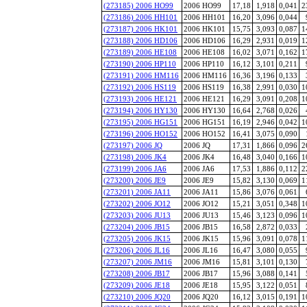
(273185) 2006 HO99
2006 HO99
17,18
1,918
0,041
2
(273186) 2006 HH101
2006 HH101
16,20
3,096
0,044
(273187) 2006 HK101
2006 HK101
15,75
3,093
0,087
1
(273188) 2006 HD106
2006 HD106
16,29
2,931
0,019
1
(273189) 2006 HE108
2006 HE108
16,02
3,071
0,162
1
(273190) 2006 HP110
2006 HP110
16,12
3,101
0,211
(273191) 2006 HM116
2006 HM116
16,36
3,196
0,133
(273192) 2006 HS119
2006 HS119
16,38
2,991
0,030
1
(273193) 2006 HE121
2006 HE121
16,29
3,091
0,208
1
(273194) 2006 HY130
2006 HY130
16,64
2,768
0,026
(273195) 2006 HG151
2006 HG151
16,19
2,946
0,042
1
(273196) 2006 HO152
2006 HO152
16,41
3,075
0,090
(273197) 2006 JQ
2006 JQ
17,31
1,866
0,096
2
(273198) 2006 JK4
2006 JK4
16,48
3,040
0,166
1
(273199) 2006 JA6
2006 JA6
17,53
1,886
0,112
2
(273200) 2006 JE9
2006 JE9
15,82
3,130
0,069
1
(273201) 2006 JA11
2006 JA11
15,86
3,076
0,061
(273202) 2006 JO12
2006 JO12
15,21
3,051
0,348
1
(273203) 2006 JU13
2006 JU13
15,46
3,123
0,096
1
(273204) 2006 JB15
2006 JB15
16,58
2,872
0,033
(273205) 2006 JK15
2006 JK15
15,96
3,091
0,078
1
(273206) 2006 JL16
2006 JL16
16,47
3,080
0,055
(273207) 2006 JM16
2006 JM16
15,81
3,101
0,130
(273208) 2006 JB17
2006 JB17
15,96
3,088
0,141
(273209) 2006 JE18
2006 JE18
15,95
3,122
0,051
(273210) 2006 JQ20
2006 JQ20
16,12
3,015
0,191
1