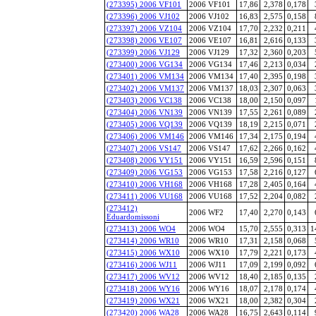
(273395) 2006 VF101
2006 VF101
17,86
2,378
0,178
(273396) 2006 VJ102
2006 VJ102
16,83
2,575
0,158
(273397) 2006 VZ104
2006 VZ104
17,70
2,232
0,211
(273398) 2006 VE107
2006 VE107
16,81
2,616
0,133
(273399) 2006 VJ129
2006 VJ129
17,32
2,360
0,203
(273400) 2006 VG134
2006 VG134
17,46
2,213
0,034
(273401) 2006 VM134
2006 VM134
17,40
2,395
0,198
(273402) 2006 VM137
2006 VM137
18,03
2,307
0,063
(273403) 2006 VC138
2006 VC138
18,00
2,150
0,097
(273404) 2006 VN139
2006 VN139
17,55
2,261
0,089
(273405) 2006 VQ139
2006 VQ139
18,19
2,215
0,071
(273406) 2006 VM146
2006 VM146
17,34
2,175
0,194
(273407) 2006 VS147
2006 VS147
17,62
2,266
0,162
(273408) 2006 VY151
2006 VY151
16,59
2,596
0,151
(273409) 2006 VG153
2006 VG153
17,58
2,216
0,127
(273410) 2006 VH168
2006 VH168
17,28
2,405
0,164
(273411) 2006 VU168
2006 VU168
17,52
2,204
0,082
(273412)
2006 WF2
17,40
2,270
0,143
Eduardomissoni
(273413) 2006 WO4
2006 WO4
15,70
2,555
0,313
1
(273414) 2006 WR10
2006 WR10
17,31
2,158
0,068
(273415) 2006 WX10
2006 WX10
17,79
2,221
0,173
(273416) 2006 WJ11
2006 WJ11
17,09
2,199
0,092
(273417) 2006 WV12
2006 WV12
18,40
2,185
0,135
(273418) 2006 WY16
2006 WY16
18,07
2,178
0,174
(273419) 2006 WX21
2006 WX21
18,00
2,382
0,304
(273420) 2006 WA28
2006 WA28
16,75
2,643
0,114