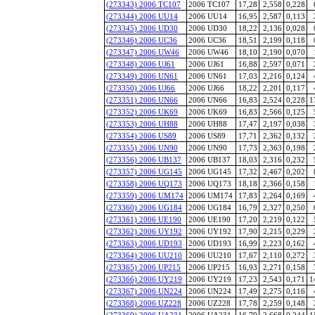
(273343) 2006 TC107
2006 TC107
17,28
2,558
0,228
(273344) 2006 UU14
2006 UU14
16,95
2,587
0,113
(273345) 2006 UD30
2006 UD30
18,22
2,136
0,028
(273346) 2006 UC36
2006 UC36
18,51
2,199
0,118
(273347) 2006 UW46
2006 UW46
18,10
2,190
0,070
(273348) 2006 UJ61
2006 UJ61
16,88
2,597
0,071
(273349) 2006 UN61
2006 UN61
17,03
2,216
0,124
(273350) 2006 UJ66
2006 UJ66
18,22
2,201
0,117
(273351) 2006 UN66
2006 UN66
16,83
2,524
0,228
1
(273352) 2006 UK69
2006 UK69
16,83
2,566
0,125
(273353) 2006 UH88
2006 UH88
17,47
2,197
0,038
(273354) 2006 US89
2006 US89
17,71
2,362
0,132
(273355) 2006 UN90
2006 UN90
17,73
2,363
0,198
(273356) 2006 UB137
2006 UB137
18,03
2,316
0,232
(273357) 2006 UG145
2006 UG145
17,32
2,467
0,202
(273358) 2006 UQ173
2006 UQ173
18,18
2,366
0,158
(273359) 2006 UM174
2006 UM174
17,83
2,264
0,169
(273360) 2006 UG184
2006 UG184
16,79
2,327
0,250
(273361) 2006 UE190
2006 UE190
17,20
2,219
0,122
(273362) 2006 UY192
2006 UY192
17,90
2,215
0,229
(273363) 2006 UD193
2006 UD193
16,99
2,223
0,162
(273364) 2006 UU210
2006 UU210
17,67
2,110
0,272
(273365) 2006 UP215
2006 UP215
16,93
2,271
0,158
(273366) 2006 UY219
2006 UY219
17,23
2,543
0,171
1
(273367) 2006 UN224
2006 UN224
17,49
2,275
0,116
(273368) 2006 UZ228
2006 UZ228
17,78
2,259
0,148
(273369) 2006 UA231
2006 UA231
16,79
2,668
0,244
1