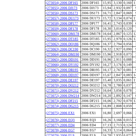
(273054) 2006 DF165
2006 DF165
15,95
3,130
0,160
1
(273055) 2006 DJ173
2006 DJ173
15,94
2,932
0,097
(273056) 2006 DS173
2006 DS173
16,71
2,847
0,069
(273057) 2006 DU173
2006 DU173
15,72
3,134
0,074
1
(273058) 2006 DP177
2006 DP177
16,41
2,743
0,039
(273059) 2006 DF178
2006 DF178
16,30
3,014
0,120
(273060) 2006 DM178
2006 DM178
16,64
2,867
0,125
1
(273061) 2006 DT185
2006 DT185
15,95
2,979
0,126
1
(273062) 2006 DQ186
2006 DQ186
16,37
2,794
0,056
(273063) 2006 DC190
2006 DC190
16,32
2,927
0,090
(273064) 2006 DM190
2006 DM190
15,96
2,918
0,073
(273065) 2006 DD191
2006 DD191
16,96
2,911
0,088
(273066) 2006 DY192
2006 DY192
16,27
3,176
0,149
(273067) 2006 DR195
2006 DR195
16,17
2,767
0,081
(273068) 2006 DD197
2006 DD197
15,67
2,847
0,083
1
(273069) 2006 DE197
2006 DE197
15,40
3,035
0,061
1
(273070) 2006 DO212
2006 DO212
16,78
2,780
0,037
(273071) 2006 DV212
2006 DV212
16,64
3,056
0,078
(273072) 2006 DW214
2006 DW214
16,20
2,892
0,147
(273073) 2006 DF215
2006 DF215
16,06
2,792
0,079
1
(273074) 2006 DG215
2006 DG215
16,89
2,808
0,059
(273075) 2006 EX1
2006 EX1
16,80
2,697
0,066
(273076) 2006 EQ3
2006 EQ3
16,26
3,166
0,015
(273077) 2006 ED4
2006 ED4
17,13
2,713
0,124
(273078) 2006 EG7
2006 EG7
16,33
3,114
0,064
(273079) 2006 EL9
2006 EL9
16,78
2,935
0,072