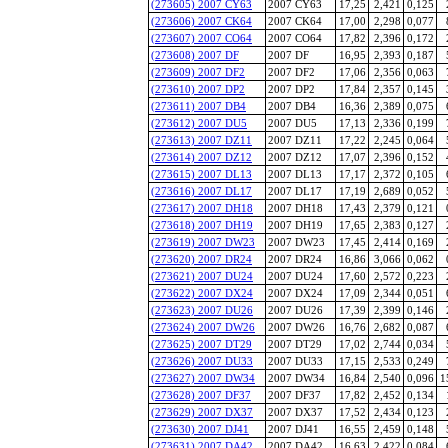
(273605) 2007 CY63
2007 CY63
17,25
2,421
0,125
(273606) 2007 CK64
2007 CK64
17,00
2,298
0,077
(273607) 2007 CO64
2007 CO64
17,82
2,396
0,172
(273608) 2007 DF
2007 DF
16,95
2,393
0,187
(273609) 2007 DF2
2007 DF2
17,06
2,356
0,063
(273610) 2007 DP2
2007 DP2
17,84
2,357
0,145
(273611) 2007 DB4
2007 DB4
16,36
2,389
0,075
(273612) 2007 DU5
2007 DU5
17,13
2,336
0,199
(273613) 2007 DZ11
2007 DZ11
17,22
2,245
0,064
(273614) 2007 DZ12
2007 DZ12
17,07
2,396
0,152
(273615) 2007 DL13
2007 DL13
17,17
2,372
0,105
(273616) 2007 DL17
2007 DL17
17,19
2,689
0,052
(273617) 2007 DH18
2007 DH18
17,43
2,379
0,121
(273618) 2007 DH19
2007 DH19
17,65
2,383
0,127
(273619) 2007 DW23
2007 DW23
17,45
2,414
0,169
(273620) 2007 DR24
2007 DR24
16,86
3,066
0,062
(273621) 2007 DU24
2007 DU24
17,60
2,572
0,223
(273622) 2007 DX24
2007 DX24
17,09
2,344
0,051
(273623) 2007 DU26
2007 DU26
17,39
2,399
0,146
(273624) 2007 DW26
2007 DW26
16,76
2,682
0,087
(273625) 2007 DT29
2007 DT29
17,02
2,744
0,034
(273626) 2007 DU33
2007 DU33
17,15
2,533
0,249
(273627) 2007 DW34
2007 DW34
16,84
2,540
0,096
1
(273628) 2007 DF37
2007 DF37
17,82
2,452
0,134
(273629) 2007 DX37
2007 DX37
17,52
2,434
0,123
(273630) 2007 DJ41
2007 DJ41
16,55
2,459
0,148
(273631) 2007 DA42
2007 DA42
16,63
2,422
0,084