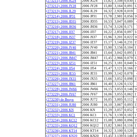
(273211) 2006 JG24
2006 JG24
15,82
3,108
0,030
1
(273212) 2006 JY28
2006 JY28
15,80
3,164
0,091
1
(273213) 2006 JL29
2006 JL29
16,32
2,928
0,019
(273214) 2006 JP31
2006 JP31
15,78
2,981
0,056
1
(273215) 2006 JD35
2006 JD35
16,53
3,047
0,089
(273216) 2006 JH36
2006 JH36
15,74
3,126
0,171
(273217) 2006 JJ37
2006 JJ37
16,22
2,856
0,097
1
(273218) 2006 JS37
2006 JS37
15,96
3,201
0,022
1
(273219) 2006 JZ37
2006 JZ37
15,17
3,146
0,231
1
(273220) 2006 JV40
2006 JV40
15,90
3,156
0,104
1
(273221) 2006 JB41
2006 JB41
15,64
3,042
0,095
1
(273222) 2006 JM47
2006 JM47
15,45
2,966
0,079
1
(273223) 2006 JZ51
2006 JZ51
16,25
3,181
0,040
1
(273224) 2006 JJ54
2006 JJ54
15,47
3,121
0,166
1
(273225) 2006 JE55
2006 JE55
15,99
3,142
0,078
(273226) 2006 JX55
2006 JX55
15,66
3,052
0,098
1
(273227) 2006 JB61
2006 JB61
16,40
3,126
0,132
(273228) 2006 JW66
2006 JW66
16,15
3,053
0,146
1
(273229) 2006 JY67
2006 JY67
16,06
3,055
0,062
1
(273230) de Bruyn
2006 JU72
16,05
3,005
0,112
(273231) 2006 JU80
2006 JU80
16,10
3,067
0,093
1
(273232) 2006 KN
2006 KN
15,29
3,057
0,052
(273233) 2006 KC1
2006 KC1
15,76
3,139
0,182
1
(273234) 2006 KC12
2006 KC12
15,08
3,080
0,096
1
(273235) 2006 KQ12
2006 KQ12
15,82
3,061
0,116
1
(273236) 2006 KT14
2006 KT14
16,32
3,100
0,120
(273237) 2006 KN20
2006 KN20
15,45
3,139
0,146
1