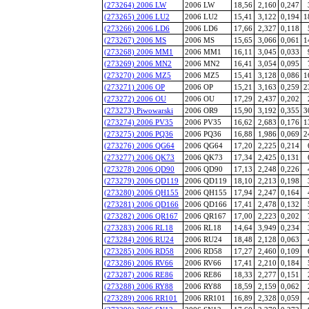
(273264) 2006 LW
2006 LW
18,56
2,160
0,247
(273265) 2006 LU2
2006 LU2
15,41
3,122
0,194
1
(273266) 2006 LD6
2006 LD6
17,66
2,327
0,118
(273267) 2006 MS
2006 MS
15,65
3,066
0,061
1
(273268) 2006 MM1
2006 MM1
16,11
3,045
0,033
(273269) 2006 MN2
2006 MN2
16,41
3,054
0,095
(273270) 2006 MZ5
2006 MZ5
15,41
3,128
0,086
1
(273271) 2006 OP
2006 OP
15,21
3,163
0,259
2
(273272) 2006 OU
2006 OU
17,29
2,437
0,202
(273273) Piwowarski
2006 OR9
15,90
3,192
0,355
3
(273274) 2006 PV35
2006 PV35
16,62
2,683
0,176
1
(273275) 2006 PQ36
2006 PQ36
16,88
1,986
0,069
2
(273276) 2006 QG64
2006 QG64
17,20
2,225
0,214
(273277) 2006 QK73
2006 QK73
17,34
2,425
0,131
(273278) 2006 QD90
2006 QD90
17,13
2,248
0,226
(273279) 2006 QD119
2006 QD119
18,10
2,213
0,198
(273280) 2006 QH155
2006 QH155
17,94
2,247
0,164
(273281) 2006 QD166
2006 QD166
17,41
2,478
0,132
(273282) 2006 QR167
2006 QR167
17,00
2,223
0,202
(273283) 2006 RL18
2006 RL18
14,64
3,949
0,234
(273284) 2006 RU24
2006 RU24
18,48
2,128
0,063
(273285) 2006 RD58
2006 RD58
17,27
2,460
0,109
(273286) 2006 RV66
2006 RV66
17,41
2,210
0,184
(273287) 2006 RE86
2006 RE86
18,33
2,277
0,151
(273288) 2006 RY88
2006 RY88
18,59
2,159
0,062
(273289) 2006 RR101
2006 RR101
16,89
2,328
0,059