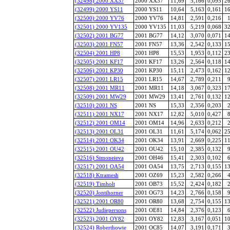
(32498) 2000 XX37
2000 XX37
11,69
5,166
0,095
26
(32499) 2000 YS11
2000 YS11
10,64
5,163
0,161
16
(32500) 2000 YV76
2000 YV76
14,81
2,591
0,216
1
(32501) 2000 YV135
2000 YV135
11,03
5,219
0,068
32
(32502) 2001 BG77
2001 BG77
14,12
3,070
0,071
14
(32503) 2001 FN57
2001 FN57
13,36
2,542
0,133
15
(32504) 2001 HP8
2001 HP8
15,53
1,953
0,112
23
(32505) 2001 KF17
2001 KF17
13,26
2,564
0,118
14
(32506) 2001 KP30
2001 KP30
15,11
2,473
0,162
12
(32507) 2001 LR15
2001 LR15
14,67
2,789
0,211
9
(32508) 2001 MR11
2001 MR11
14,18
3,067
0,323
17
(32509) 2001 MW29
2001 MW29
13,41
2,761
0,132
12
(32510) 2001 NS
2001 NS
15,33
2,356
0,203
2
(32511) 2001 NX17
2001 NX17
12,82
5,010
0,427
8
(32512) 2001 OM14
2001 OM14
14,96
2,633
0,212
2
(32513) 2001 OL31
2001 OL31
11,61
5,174
0,062
25
(32514) 2001 OK34
2001 OK34
13,91
2,669
0,225
11
(32515) 2001 OU42
2001 OU42
15,10
2,385
0,132
9
(32516) Simoneieva
2001 OH46
15,41
2,303
0,102
6
(32517) 2001 OA54
2001 OA54
13,75
2,713
0,155
13
(32518) Ktramesh
2001 OZ69
15,23
2,582
0,266
4
(32519) Timholt
2001 OB73
15,52
2,424
0,182
2
(32520) Jontihorner
2001 OG73
14,23
2,766
0,158
9
(32521) 2001 OR80
2001 OR80
13,68
2,754
0,155
13
(32522) Judiepersons
2001 OE81
14,84
2,376
0,123
6
(32523) 2001 OY82
2001 OY82
12,83
3,167
0,051
10
(32524) Roberthowie
2001 OC85
14,07
3,191
0,171
3