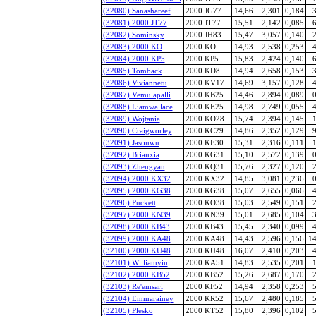
(32080) Sanashareef
2000 JG77
14,66
2,301
0,184
3
(32081) 2000 JT77
2000 JT77
15,51
2,142
0,085
6
(32082) Sominsky
2000 JH83
15,47
3,057
0,140
2
(32083) 2000 KO
2000 KO
14,93
2,538
0,253
4
(32084) 2000 KP5
2000 KP5
15,83
2,424
0,140
6
(32085) Tomback
2000 KD8
14,94
2,658
0,153
3
(32086) Viviannetu
2000 KV17
14,69
3,157
0,128
4
(32087) Vemulapalli
2000 KB25
14,46
2,894
0,089
0
(32088) Liamwallace
2000 KE25
14,98
2,749
0,055
4
(32089) Wojtania
2000 KO28
15,74
2,394
0,145
1
(32090) Craigworley
2000 KC29
14,86
2,352
0,129
9
(32091) Jasonwu
2000 KE30
15,31
2,316
0,111
1
(32092) Brianxia
2000 KG31
15,10
2,572
0,139
0
(32093) Zhengyan
2000 KQ31
15,76
2,327
0,120
2
(32094) 2000 KX32
2000 KX32
14,85
3,081
0,236
0
(32095) 2000 KG38
2000 KG38
15,07
2,655
0,066
4
(32096) Puckett
2000 KO38
15,03
2,549
0,151
2
(32097) 2000 KN39
2000 KN39
15,01
2,685
0,104
3
(32098) 2000 KB43
2000 KB43
15,45
2,340
0,099
4
(32099) 2000 KA48
2000 KA48
14,43
2,596
0,156
14
(32100) 2000 KU48
2000 KU48
16,07
2,410
0,203
4
(32101) Williamyin
2000 KA51
14,83
2,535
0,201
1
(32102) 2000 KB52
2000 KB52
15,26
2,687
0,170
2
(32103) Re'emsari
2000 KF52
14,94
2,358
0,253
5
(32104) Emmarainey
2000 KR52
15,67
2,480
0,185
5
(32105) Plesko
2000 KT52
15,80
2,396
0,102
5