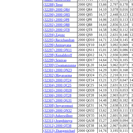
(32288) Terui
2000 QN1
13,66
2,797
0,178
9
(32289) 2000 QR4
2000 QR4
14,10
3,078
0,016
10
(32290) 2000 QH5
2000 QH5
14,57
2,448
0,123
12
(32291) 2000 QP8
2000 QP8
14,06
2,635
0,113
13
(32292) 2000 QR8
2000 QR8
14,64
2,856
0,124
1
(32293) 2000 QT8
2000 QT8
14,58
3,062
0,112
10
(32294) Zajonc
2000 QN9
14,15
2,631
0,146
12
(32295) Ravichandran
2000 QD10
14,71
2,534
0,145
8
(32296) Aninsayana
2000 QY10
14,87
3,092
0,069
1
(32297) 2000 QN11
2000 QN11
15,01
2,585
0,086
15
(32298) Kunalshroff
2000 QD12
14,71
2,930
0,099
1
(32299) Srinivas
2000 QD17
14,64
2,765
0,105
7
(32300) Uwamanzunna
2000 QL20
14,64
3,062
0,073
3
(32301) 2000 QN23
2000 QN23
14,29
3,001
0,168
5
(32302) Mayavarma
2000 QO24
15,25
2,210
0,111
5
(32303) 2000 QT24
2000 QT24
13,21
3,257
0,047
14
(32304) 2000 QC25
2000 QC25
14,10
2,631
0,125
15
(32305) 2000 QD28
2000 QD28
14,19
3,155
0,053
9
(32306) 2000 QT28
2000 QT28
14,00
2,903
0,073
2
(32307) 2000 QG31
2000 QG31
14,48
2,882
0,182
8
(32308) Sreyavemuri
2000 QZ31
14,79
2,638
0,135
8
(32309) 2000 QN32
2000 QN32
13,62
2,593
0,111
15
(32310) Asherwillner
2000 QY35
14,91
2,601
0,160
3
(32311) Josephineyu
2000 QA38
15,27
2,609
0,094
0
(32312) 2000 QT38
2000 QT38
14,30
2,967
0,093
9
(32313) Zhangmichael
2000 QO39
14,76
3,195
0,111
1