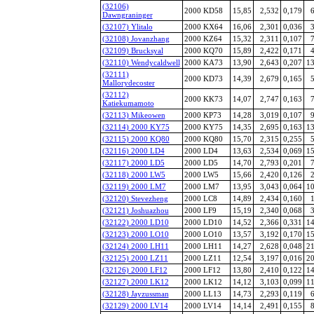
(32106)
2000 KD58
15,85
2,532
0,179
6
Dawngraninger
(32107) Ylitalo
2000 KX64
16,06
2,301
0,036
3
(32108) Jovanzhang
2000 KZ64
15,32
2,311
0,107
7
(32109) Brucksyal
2000 KQ70
15,89
2,422
0,171
4
(32110) Wendycaldwell
2000 KA73
13,90
2,643
0,207
13
(32111)
2000 KD73
14,39
2,679
0,165
5
Mallorydecoster
(32112)
2000 KK73
14,07
2,747
0,163
7
Katiekumamoto
(32113) Mikeowen
2000 KP73
14,28
3,019
0,107
9
(32114) 2000 KY75
2000 KY75
14,35
2,695
0,163
13
(32115) 2000 KQ80
2000 KQ80
15,70
2,315
0,255
5
(32116) 2000 LD4
2000 LD4
13,63
2,534
0,069
15
(32117) 2000 LD5
2000 LD5
14,70
2,793
0,201
7
(32118) 2000 LW5
2000 LW5
15,66
2,420
0,126
2
(32119) 2000 LM7
2000 LM7
13,95
3,043
0,064
10
(32120) Stevezheng
2000 LC8
14,89
2,434
0,160
1
(32121) Joshuazhou
2000 LF9
15,19
2,340
0,068
3
(32122) 2000 LD10
2000 LD10
14,52
2,366
0,331
14
(32123) 2000 LO10
2000 LO10
13,57
3,192
0,170
15
(32124) 2000 LH11
2000 LH11
14,27
2,628
0,048
21
(32125) 2000 LZ11
2000 LZ11
12,54
3,197
0,016
20
(32126) 2000 LF12
2000 LF12
13,80
2,410
0,122
14
(32127) 2000 LK12
2000 LK12
14,12
3,103
0,099
11
(32128) Jayzussman
2000 LL13
14,73
2,293
0,119
6
(32129) 2000 LV14
2000 LV14
14,14
2,491
0,155
8