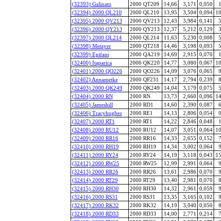
(32393) Galinato
2000 QT209
14,66
3,171
0,050
1
(32394) 2000 QL210
2000 QL210
13,95
3,504
0,094
10
(32395) 2000 QV213
2000 QV213
12,43
3,984
0,141
5
(32396) 2000 QY213
2000 QY213
12,37
5,212
0,129
3
(32397) 2000 QL214
2000 QL214
11,63
5,230
0,008
5
(32398) Metayer
2000 QT218
14,46
3,198
0,093
5
(32399) Epifani
2000 QA219
14,69
2,915
0,070
1
(32400) Itaparica
2000 QK220
14,77
3,080
0,067
10
(32401) 2000 QO226
2000 QO226
14,09
3,076
0,065
9
(32402) Annametke
2000 QF231
14,17
2,794
0,239
8
(32403) 2000 QK249
2000 QK249
14,04
3,179
0,075
5
(32404) 2000 RN
2000 RN
13,73
2,660
0,096
14
(32405) Jameshill
2000 RD1
14,60
2,390
0,087
6
(32406) Tracyhughes
2000 RE1
14,13
2,806
0,054
0
(32407) 2000 RT1
2000 RT1
14,22
2,846
0,048
1
(32408) 2000 RU12
2000 RU12
14,07
3,051
0,064
10
(32409) 2000 RR16
2000 RR16
14,33
2,655
0,152
7
(32410) 2000 RH19
2000 RH19
14,34
3,002
0,064
9
(32411) 2000 RY24
2000 RY24
14,19
3,118
0,043
15
(32412) 2000 RW25
2000 RW25
12,99
2,991
0,064
9
(32413) 2000 RR26
2000 RR26
13,61
2,986
0,070
9
(32414) 2000 RT29
2000 RT29
13,40
2,981
0,070
8
(32415) 2000 RH30
2000 RH30
14,32
2,961
0,059
9
(32416) 2000 RS31
2000 RS31
13,35
3,165
0,102
9
(32417) 2000 RK32
2000 RK32
14,19
3,040
0,050
8
(32418) 2000 RD33
2000 RD33
14,00
2,771
0,214
7