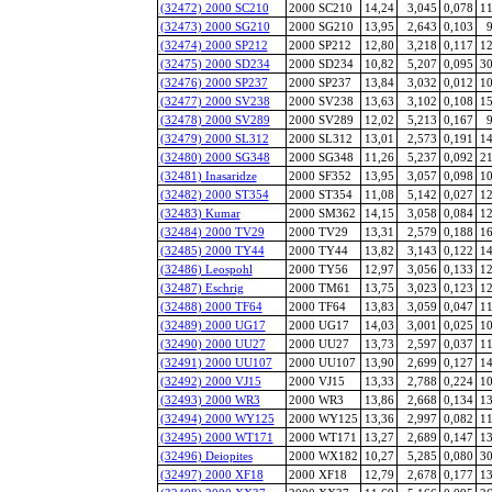
(32472) 2000 SC210
2000 SC210
14,24
3,045
0,078
11
(32473) 2000 SG210
2000 SG210
13,95
2,643
0,103
9
(32474) 2000 SP212
2000 SP212
12,80
3,218
0,117
12
(32475) 2000 SD234
2000 SD234
10,82
5,207
0,095
30
(32476) 2000 SP237
2000 SP237
13,84
3,032
0,012
10
(32477) 2000 SV238
2000 SV238
13,63
3,102
0,108
15
(32478) 2000 SV289
2000 SV289
12,02
5,213
0,167
9
(32479) 2000 SL312
2000 SL312
13,01
2,573
0,191
14
(32480) 2000 SG348
2000 SG348
11,26
5,237
0,092
21
(32481) Inasaridze
2000 SF352
13,95
3,057
0,098
10
(32482) 2000 ST354
2000 ST354
11,08
5,142
0,027
12
(32483) Kumar
2000 SM362
14,15
3,058
0,084
12
(32484) 2000 TV29
2000 TV29
13,31
2,579
0,188
16
(32485) 2000 TY44
2000 TY44
13,82
3,143
0,122
14
(32486) Leospohl
2000 TY56
12,97
3,056
0,133
12
(32487) Eschrig
2000 TM61
13,75
3,023
0,123
12
(32488) 2000 TF64
2000 TF64
13,83
3,059
0,047
11
(32489) 2000 UG17
2000 UG17
14,03
3,001
0,025
10
(32490) 2000 UU27
2000 UU27
13,73
2,597
0,037
11
(32491) 2000 UU107
2000 UU107
13,90
2,699
0,127
14
(32492) 2000 VJ15
2000 VJ15
13,33
2,788
0,224
10
(32493) 2000 WR3
2000 WR3
13,86
2,668
0,134
13
(32494) 2000 WY125
2000 WY125
13,36
2,997
0,082
11
(32495) 2000 WT171
2000 WT171
13,27
2,689
0,147
13
(32496) Deiopites
2000 WX182
10,27
5,285
0,080
30
(32497) 2000 XF18
2000 XF18
12,79
2,678
0,177
13