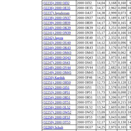
(32235) 2000 OJ32
2000 OJ32
14,04
3,168
0,160
6
(32236) 2000 OE35
2000 OE35
14,37
2,962
0,098
10
(32237) Jagadeesan
2000 OA37
14,38
2,999
0,073
8
(32238) 2000 ON37
2000 ON37
14,05
3,189
0,187
12
(32239) 2000 OB39
2000 OB39
14,17
2,789
0,165
8
(32240) 2000 OK39
2000 OK39
12,45
3,251
0,009
20
(32241) 2000 ON39
2000 ON39
15,17
2,434
0,166
10
(32242) Jagota
2000 OE40
15,17
2,332
0,103
7
(32243) 2000 OU40
2000 OU40
14,12
3,030
0,096
9
(32244) 2000 OK43
2000 OK43
13,01
3,176
0,079
15
(32245) 2000 OM43
2000 OM43
13,40
2,996
0,062
8
(32246) 2000 OQ43
2000 OQ43
13,20
3,073
0,140
7
(32247) 2000 OS43
2000 OS43
13,93
2,757
0,109
4
(32248) 2000 OV44
2000 OV44
13,05
2,682
0,150
12
(32249) 2000 OM45
2000 OM45
13,26
2,998
0,089
9
(32250) Karthik
2000 OF46
14,25
3,078
0,097
9
(32251) 2000 OH50
2000 OH50
12,73
2,534
0,128
12
(32252) 2000 OJ51
2000 OJ51
13,51
2,578
0,039
13
(32253) 2000 OP51
2000 OP51
11,73
3,186
0,098
21
(32254) 2000 OR51
2000 OR51
13,10
3,206
0,077
13
(32255) 2000 OT51
2000 OT51
13,77
2,568
0,215
10
(32256) 2000 OL52
2000 OL52
13,34
2,603
0,091
14
(32257) 2000 OW52
2000 OW52
13,09
3,053
0,053
10
(32258) 2000 OF53
2000 OF53
13,88
3,043
0,088
7
(32259) 2000 OT53
2000 OT53
12,17
3,142
0,130
14
(32260) Schult
2000 OG57
14,25
2,973
0,103
9