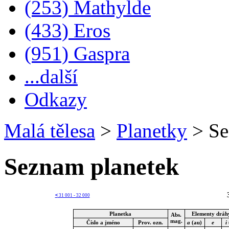
(253) Mathylde
(433) Eros
(951) Gaspra
...další
Odkazy
Malá tělesa
>
Planetky
>
Se
Seznam planetek
<
31 001 - 32 000
Planetka
Elementy dráh
Abs.
mag.
Číslo a jméno
Prov. ozn.
a
(au)
e
i