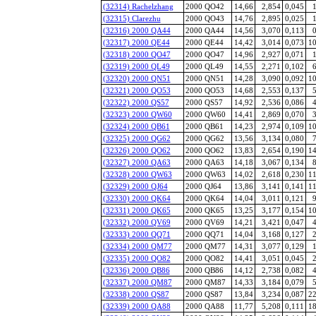
(32314) Rachelzhang
2000 QO42
14,66
2,854
0,045
1
(32315) Clarezhu
2000 QO43
14,76
2,895
0,025
1
(32316) 2000 QA44
2000 QA44
14,56
3,070
0,113
0
(32317) 2000 QE44
2000 QE44
14,42
3,014
0,073
10
(32318) 2000 QO47
2000 QO47
14,96
2,927
0,071
1
(32319) 2000 QL49
2000 QL49
14,55
2,271
0,102
6
(32320) 2000 QN51
2000 QN51
14,28
3,090
0,092
10
(32321) 2000 QO53
2000 QO53
14,68
2,553
0,137
5
(32322) 2000 QS57
2000 QS57
14,92
2,536
0,086
4
(32323) 2000 QW60
2000 QW60
14,41
2,869
0,070
3
(32324) 2000 QB61
2000 QB61
14,23
2,974
0,109
10
(32325) 2000 QG62
2000 QG62
13,56
3,134
0,080
7
(32326) 2000 QO62
2000 QO62
13,83
2,654
0,190
14
(32327) 2000 QA63
2000 QA63
14,18
3,067
0,134
8
(32328) 2000 QW63
2000 QW63
14,02
2,618
0,230
11
(32329) 2000 QJ64
2000 QJ64
13,86
3,141
0,141
11
(32330) 2000 QK64
2000 QK64
14,04
3,011
0,121
9
(32331) 2000 QK65
2000 QK65
13,25
3,177
0,154
10
(32332) 2000 QV69
2000 QV69
14,21
3,421
0,047
4
(32333) 2000 QQ71
2000 QQ71
14,04
3,168
0,127
2
(32334) 2000 QM77
2000 QM77
14,31
3,077
0,129
1
(32335) 2000 QO82
2000 QO82
14,41
3,051
0,045
2
(32336) 2000 QB86
2000 QB86
14,12
2,738
0,082
4
(32337) 2000 QM87
2000 QM87
14,33
3,184
0,079
5
(32338) 2000 QS87
2000 QS87
13,84
3,234
0,087
22
(32339) 2000 QA88
2000 QA88
11,77
5,208
0,111
18