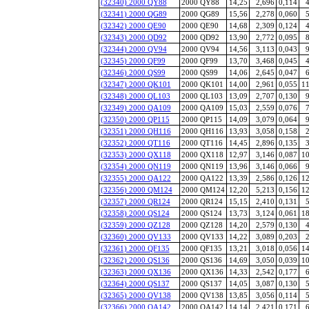
(32340) 2000 QY88
2000 QY88
14,25
2,696
0,114
4
(32341) 2000 QG89
2000 QG89
15,56
2,278
0,060
5
(32342) 2000 QE90
2000 QE90
14,68
2,309
0,124
4
(32343) 2000 QD92
2000 QD92
13,90
2,772
0,095
8
(32344) 2000 QV94
2000 QV94
14,56
3,113
0,043
9
(32345) 2000 QF99
2000 QF99
13,70
3,468
0,045
4
(32346) 2000 QS99
2000 QS99
14,06
2,645
0,047
6
(32347) 2000 QK101
2000 QK101
14,00
2,961
0,055
11
(32348) 2000 QL103
2000 QL103
13,09
2,707
0,130
9
(32349) 2000 QA109
2000 QA109
15,03
2,559
0,076
7
(32350) 2000 QP115
2000 QP115
14,09
3,079
0,064
9
(32351) 2000 QH116
2000 QH116
13,93
3,058
0,158
2
(32352) 2000 QT116
2000 QT116
14,45
2,896
0,135
3
(32353) 2000 QX118
2000 QX118
12,97
3,146
0,087
10
(32354) 2000 QN119
2000 QN119
13,96
3,146
0,066
9
(32355) 2000 QA122
2000 QA122
13,39
2,586
0,126
12
(32356) 2000 QM124
2000 QM124
12,20
5,213
0,156
12
(32357) 2000 QR124
2000 QR124
15,15
2,410
0,131
5
(32358) 2000 QS124
2000 QS124
13,73
3,124
0,061
18
(32359) 2000 QZ128
2000 QZ128
14,20
2,579
0,130
4
(32360) 2000 QV133
2000 QV133
14,22
3,089
0,203
2
(32361) 2000 QF135
2000 QF135
13,21
3,018
0,056
14
(32362) 2000 QS136
2000 QS136
14,69
3,050
0,039
10
(32363) 2000 QX136
2000 QX136
14,33
2,542
0,177
6
(32364) 2000 QS137
2000 QS137
14,05
3,087
0,130
5
(32365) 2000 QV138
2000 QV138
13,85
3,056
0,114
5
(32366) 2000 QA142
2000 QA142
14,14
2,421
0,171
6