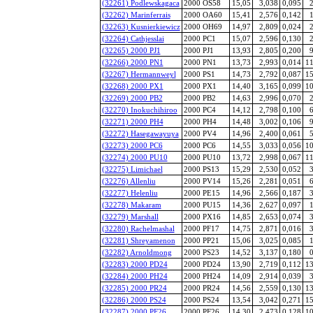
(32261) Podlewskagaca
2000 OS58
15,05
3,038
0,095
2
(32262) Marinferrais
2000 OA60
15,41
2,576
0,142
1
(32263) Kusnierkiewicz
2000 OH69
14,97
2,809
0,024
2
(32264) Cathjesslai
2000 PC1
15,07
2,596
0,130
2
(32265) 2000 PJ1
2000 PJ1
13,93
2,805
0,200
9
(32266) 2000 PN1
2000 PN1
13,73
2,993
0,014
11
(32267) Hermannweyl
2000 PS1
14,73
2,792
0,087
15
(32268) 2000 PX1
2000 PX1
14,40
3,165
0,099
10
(32269) 2000 PB2
2000 PB2
14,63
2,996
0,070
2
(32270) Inokuchihiroo
2000 PC4
14,12
2,798
0,100
6
(32271) 2000 PH4
2000 PH4
14,48
3,002
0,106
9
(32272) Hasegawayuya
2000 PV4
14,96
2,400
0,061
5
(32273) 2000 PC6
2000 PC6
14,55
3,033
0,056
10
(32274) 2000 PU10
2000 PU10
13,72
2,998
0,067
11
(32275) Limichael
2000 PS13
15,29
2,530
0,052
3
(32276) Allenliu
2000 PV14
15,26
2,281
0,051
6
(32277) Helenliu
2000 PE15
14,96
2,566
0,187
3
(32278) Makaram
2000 PU15
14,36
2,627
0,097
1
(32279) Marshall
2000 PX16
14,85
2,653
0,074
3
(32280) Rachelmashal
2000 PF17
14,75
2,871
0,016
3
(32281) Shreyamenon
2000 PP21
15,06
3,025
0,085
1
(32282) Arnoldmong
2000 PS23
14,52
3,137
0,180
0
(32283) 2000 PD24
2000 PD24
13,90
2,719
0,112
13
(32284) 2000 PH24
2000 PH24
14,09
2,914
0,039
3
(32285) 2000 PR24
2000 PR24
14,56
2,559
0,130
13
(32286) 2000 PS24
2000 PS24
13,54
3,042
0,271
15
(32287) 2000 PF26
2000 PF26
14,30
2,473
0,128
10