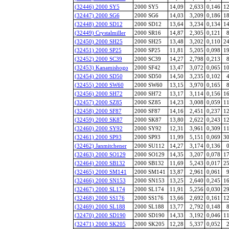
(32446) 2000 SY5
2000 SY5
14,09
2,633
0,146
12
(32447) 2000 SG6
2000 SG6
14,03
3,209
0,186
18
(32448) 2000 SD12
2000 SD12
13,64
3,234
0,134
14
(32449) Crystalmiller
2000 SR16
14,87
2,305
0,121
8
(32450) 2000 SH25
2000 SH25
13,48
3,202
0,110
24
(32451) 2000 SP25
2000 SP25
11,81
5,205
0,098
19
(32452) 2000 SC39
2000 SC39
14,27
2,798
0,213
8
(32453) Kanamishogo
2000 SF42
13,47
3,072
0,065
10
(32454) 2000 SD50
2000 SD50
14,50
3,235
0,102
4
(32455) 2000 SW60
2000 SW60
13,15
3,970
0,165
8
(32456) 2000 SH72
2000 SH72
13,17
3,114
0,156
16
(32457) 2000 SZ85
2000 SZ85
14,23
3,008
0,059
11
(32458) 2000 SF87
2000 SF87
14,16
2,451
0,237
12
(32459) 2000 SK87
2000 SK87
13,80
2,622
0,243
12
(32460) 2000 SY92
2000 SY92
12,31
3,961
0,309
11
(32461) 2000 SP93
2000 SP93
11,99
5,151
0,069
30
(32462) Janmitchener
2000 SU112
14,27
3,174
0,136
0
(32463) 2000 SO129
2000 SO129
14,35
3,207
0,078
17
(32464) 2000 SB132
2000 SB132
11,69
5,243
0,017
25
(32465) 2000 SM141
2000 SM141
13,87
2,961
0,061
9
(32466) 2000 SN153
2000 SN153
13,25
2,640
0,245
16
(32467) 2000 SL174
2000 SL174
11,91
5,256
0,030
29
(32468) 2000 SS176
2000 SS176
13,66
2,692
0,161
12
(32469) 2000 SL188
2000 SL188
13,77
2,792
0,148
8
(32470) 2000 SD190
2000 SD190
14,33
3,192
0,046
11
(32471) 2000 SK205
2000 SK205
12,28
5,337
0,052
2