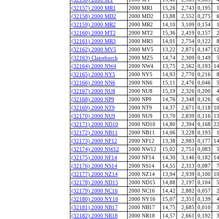
(32157) 2000 MR1
2000 MR1
15,26
2,743
0,195
1
(32158) 2000 MD2
2000 MD2
13,88
2,552
0,275
6
(32159) 2000 MR2
2000 MR2
14,10
3,109
0,154
1
(32160) 2000 MT2
2000 MT2
15,36
2,419
0,157
2
(32161) 2000 MR3
2000 MR3
14,01
2,754
0,122
8
(32162) 2000 MV5
2000 MV5
13,22
2,871
0,147
12
(32163) Claireburch
2000 MZ5
14,74
2,309
0,149
5
(32164) 2000 NW4
2000 NW4
13,75
2,562
0,193
14
(32165) 2000 NY5
2000 NY5
14,93
2,770
0,216
8
(32166) 2000 NN6
2000 NN6
15,11
2,476
0,046
5
(32167) 2000 NU8
2000 NU8
15,19
2,326
0,200
4
(32168) 2000 NP9
2000 NP9
14,76
2,348
0,126
6
(32169) 2000 NT9
2000 NT9
14,37
2,671
0,118
10
(32170) 2000 NU9
2000 NU9
13,70
2,839
0,116
13
(32171) 2000 ND10
2000 ND10
14,80
2,394
0,168
22
(32172) 2000 NB11
2000 NB11
14,06
3,228
0,193
1
(32173) 2000 NF12
2000 NF12
13,38
2,983
0,177
14
(32174) 2000 NW12
2000 NW12
15,02
2,751
0,083
5
(32175) 2000 NF14
2000 NF14
14,30
3,146
0,182
14
(32176) 2000 NS14
2000 NS14
14,55
2,313
0,087
7
(32177) 2000 NZ14
2000 NZ14
13,94
2,939
0,100
10
(32178) 2000 ND15
2000 ND15
14,88
2,197
0,104
5
(32179) 2000 NC16
2000 NC16
14,42
2,882
0,057
2
(32180) 2000 NY16
2000 NY16
15,07
2,351
0,139
4
(32181) 2000 NB17
2000 NB17
14,75
2,685
0,010
3
(32182) 2000 NR18
2000 NR18
14,57
2,661
0,192
3