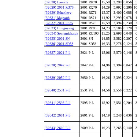
(32628) Lazorik
2001 RK70
15,59
2,299
0,056
5
(32629) 2001 RQ70
2001 RQ70
14,29
3,092
0,286
10
(32630) Ethanlevy
2001 RZ71
15,37
2,400
0,088
6
(32631) Majzoub
2001 RS74
14,92
2,299
0,078
4
(32632) 2001 RS75
2001 RS75
15,59
2,394
0,230
2
(32633) Honguyang
2001 RY93
14,23
3,106
0,120
2
(32634) Sonjamichaluk
2001 RU103
15,25
2,698
0,048
6
(32635) 2001 SN
2001 SN
14,85
2,582
0,207
0
(32636) 2001 SD58
2001 SD58
16,33
2,278
0,124
5
(32637) 2021 P-L
2021 P-L
15,06
2,570
0,146
8
(32638) 2042 P-L
2042 P-L
14,96
2,394
0,042
4
(32639) 2050 P-L
2050 P-L
16,26
2,393
0,224
1
(32640) 2531 P-L
2531 P-L
14,56
2,556
0,222
6
(32641) 2595 P-L
2595 P-L
15,92
2,551
0,204
3
(32642) 2601 P-L
2601 P-L
14,19
3,240
0,036
2
(32643) 2609 P-L
2609 P-L
16,23
2,265
0,140
3