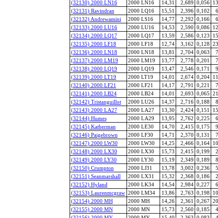
(32130) 2000 LN16
2000 LN16
14,31
2,689
0,056
13
(32131) Ravindran
2000 LQ16
15,51
2,396
0,102
6
(32132) Andrewamini
2000 LS16
14,77
2,292
0,166
6
(32133) 2000 LU16
2000 LU16
14,53
2,590
0,086
12
(32134) 2000 LQ17
2000 LQ17
13,59
2,586
0,123
15
(32135) 2000 LF18
2000 LF18
12,74
3,162
0,128
23
(32136) 2000 LN18
2000 LN18
13,81
2,704
0,063
7
(32137) 2000 LM19
2000 LM19
13,77
2,778
0,201
7
(32138) 2000 LQ19
2000 LQ19
13,47
2,546
0,171
9
(32139) 2000 LT19
2000 LT19
14,01
2,674
0,204
11
(32140) 2000 LF21
2000 LF21
14,17
2,791
0,221
7
(32141) 2000 LB24
2000 LB24
14,01
2,693
0,065
21
(32142) Tristanguillot
2000 LU26
14,37
2,716
0,188
8
(32143) 2000 LA27
2000 LA27
13,30
2,424
0,151
15
(32144) Humes
2000 LA29
13,95
2,762
0,225
6
(32145) Katberman
2000 LE30
14,70
2,415
0,175
9
(32146) Paigebrown
2000 LF30
14,71
2,370
0,131
7
(32147) 2000 LW30
2000 LW30
14,25
2,466
0,164
10
(32148) 2000 LX30
2000 LX30
15,73
2,415
0,199
2
(32149) 2000 LY30
2000 LY30
15,19
2,349
0,189
8
(32150) Crumpton
2000 LJ31
13,78
3,002
0,236
5
(32151) Seanmarshall
2000 LX31
15,32
2,368
0,186
2
(32152) Hyland
2000 LK34
14,54
2,984
0,227
6
(32153) Laurenmcgraw
2000 LM34
13,86
2,763
0,198
10
(32154) 2000 MH
2000 MH
14,26
2,361
0,267
20
(32155) 2000 MN
2000 MN
15,73
2,560
0,185
4
(32156) 2000 MY
2000 MY
15,40
2,363
0,083
4