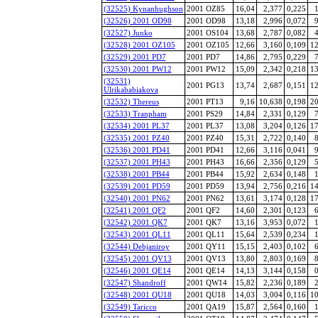
(32525) Kynanhughson
2001 OZ85
16,04
2,377
0,225
1
(32526) 2001 OD98
2001 OD98
13,18
2,996
0,072
9
(32527) Junko
2001 OS104
13,68
2,787
0,082
4
(32528) 2001 OZ105
2001 OZ105
12,66
3,160
0,109
12
(32529) 2001 PD7
2001 PD7
14,86
2,795
0,229
7
(32530) 2001 PW12
2001 PW12
15,09
2,342
0,218
13
(32531)
2001 PG13
13,74
2,687
0,151
12
Ulrikababiakova
(32532) Thereus
2001 PT13
9,16
10,638
0,198
20
(32533) Tranpham
2001 PS29
14,84
2,331
0,129
7
(32534) 2001 PL37
2001 PL37
13,08
3,204
0,126
17
(32535) 2001 PZ40
2001 PZ40
15,31
2,722
0,140
8
(32536) 2001 PD41
2001 PD41
12,66
3,116
0,041
9
(32537) 2001 PH43
2001 PH43
16,66
2,356
0,129
5
(32538) 2001 PB44
2001 PB44
15,92
2,634
0,148
1
(32539) 2001 PD59
2001 PD59
13,94
2,756
0,216
14
(32540) 2001 PN62
2001 PN62
13,61
3,174
0,128
17
(32541) 2001 QF2
2001 QF2
14,60
2,301
0,123
6
(32542) 2001 QK7
2001 QK7
13,16
3,953
0,072
1
(32543) 2001 QL11
2001 QL11
15,64
2,539
0,234
1
(32544) Debjaniroy
2001 QY11
15,15
2,403
0,102
6
(32545) 2001 QV13
2001 QV13
13,80
2,803
0,169
8
(32546) 2001 QE14
2001 QE14
14,13
3,144
0,158
0
(32547) Shandroff
2001 QW14
15,82
2,236
0,189
2
(32548) 2001 QU18
2001 QU18
14,03
3,004
0,116
10
(32549) Taricco
2001 QA19
15,87
2,564
0,160
1