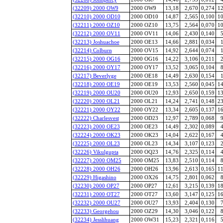
(32209) 2000 OW9
2000 OW9
13,18
2,670
0,274
12
(32210) 2000 OD10
2000 OD10
14,87
2,565
0,100
10
(32211) 2000 OZ10
2000 OZ10
13,75
2,564
0,070
10
(32212) 2000 OV11
2000 OV11
14,06
2,430
0,140
5
(32213) Joshuachoe
2000 OE13
14,66
2,881
0,034
1
(32214) Colburn
2000 OV15
14,92
2,644
0,074
1
(32215) 2000 OG16
2000 OG16
14,22
3,106
0,211
2
(32216) 2000 OY17
2000 OY17
13,52
3,065
0,104
8
(32217) Beverlyge
2000 OE18
14,49
2,630
0,154
1
(32218) 2000 OE19
2000 OE19
13,53
2,560
0,045
14
(32219) 2000 OU20
2000 OU20
12,93
2,650
0,159
13
(32220) 2000 OL21
2000 OL21
14,24
2,741
0,148
23
(32221) 2000 OY22
2000 OY22
13,34
2,605
0,137
16
(32222) Charlesvest
2000 OD23
12,97
2,789
0,068
9
(32223) 2000 OE23
2000 OE23
14,49
2,302
0,089
4
(32224) 2000 OK23
2000 OK23
14,04
2,622
0,167
4
(32225) 2000 OL23
2000 OL23
14,34
3,107
0,123
2
(32226) Vikulgupta
2000 OQ23
14,76
2,325
0,114
4
(32227) 2000 OM25
2000 OM25
13,83
2,510
0,114
8
(32228) 2000 OH26
2000 OH26
13,96
2,613
0,165
11
(32229) Higashino
2000 OX26
14,75
2,801
0,062
8
(32230) 2000 OP27
2000 OP27
12,61
3,215
0,139
18
(32231) 2000 OT27
2000 OT27
13,60
3,147
0,125
16
(32232) 2000 OU27
2000 OU27
13,93
2,404
0,130
7
(32233) Georgehou
2000 OZ29
14,30
3,046
0,122
8
(32234) Jesslihuang
2000 OW31
15,23
2,321
0,116
5