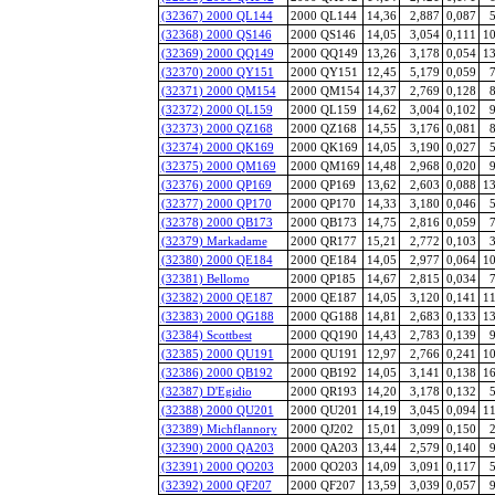
(32367) 2000 QL144
2000 QL144
14,36
2,887
0,087
5
(32368) 2000 QS146
2000 QS146
14,05
3,054
0,111
10
(32369) 2000 QQ149
2000 QQ149
13,26
3,178
0,054
13
(32370) 2000 QY151
2000 QY151
12,45
5,179
0,059
7
(32371) 2000 QM154
2000 QM154
14,37
2,769
0,128
8
(32372) 2000 QL159
2000 QL159
14,62
3,004
0,102
9
(32373) 2000 QZ168
2000 QZ168
14,55
3,176
0,081
8
(32374) 2000 QK169
2000 QK169
14,05
3,190
0,027
5
(32375) 2000 QM169
2000 QM169
14,48
2,968
0,020
9
(32376) 2000 QP169
2000 QP169
13,62
2,603
0,088
13
(32377) 2000 QP170
2000 QP170
14,33
3,180
0,046
5
(32378) 2000 QB173
2000 QB173
14,75
2,816
0,059
7
(32379) Markadame
2000 QR177
15,21
2,772
0,103
3
(32380) 2000 QE184
2000 QE184
14,05
2,977
0,064
10
(32381) Bellomo
2000 QP185
14,67
2,815
0,034
7
(32382) 2000 QE187
2000 QE187
14,05
3,120
0,141
11
(32383) 2000 QG188
2000 QG188
14,81
2,683
0,133
13
(32384) Scottbest
2000 QQ190
14,43
2,783
0,139
9
(32385) 2000 QU191
2000 QU191
12,97
2,766
0,241
10
(32386) 2000 QB192
2000 QB192
14,05
3,141
0,138
16
(32387) D'Egidio
2000 QR193
14,20
3,178
0,132
5
(32388) 2000 QU201
2000 QU201
14,19
3,045
0,094
11
(32389) Michflannory
2000 QJ202
15,01
3,099
0,150
2
(32390) 2000 QA203
2000 QA203
13,44
2,579
0,140
9
(32391) 2000 QO203
2000 QO203
14,09
3,091
0,117
5
(32392) 2000 QF207
2000 QF207
13,59
3,039
0,057
9