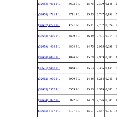
(32655) 4692 P-L
4692 P-L
15,75
2,390
0,146
2
(32656) 4711 P-L
4711 P-L
15,93
2,747
0,191
3
(32657) 4721 P-L
4721 P-L
15,11
2,752
0,024
2
(32658) 4800 P-L
4800 P-L
16,49
2,401
0,214
2
(32659) 4804 P-L
4804 P-L
14,75
2,985
0,098
9
(32660) 4826 P-L
4826 P-L
15,09
2,953
0,083
1
(32661) 4848 P-L
4848 P-L
15,93
2,385
0,149
2
(32662) 4900 P-L
4900 P-L
14,46
3,234
0,049
3
(32663) 5553 P-L
5553 P-L
15,13
2,379
0,083
8
(32664) 6072 P-L
6072 P-L
14,69
2,726
0,085
1
(32665) 6107 P-L
6107 P-L
15,07
2,557
0,047
13