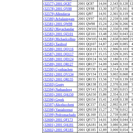
(32577) 2001 QC87
2001 QC87
14,04
2,543
0,128
12
(32578) 2001 QY88
2001 QY88
13,30
3,075
0,161
9
(32579) Allendavia
2001 QJ97
14,91
2,361
0,119
6
(32580) Avbalasingam
2001 QY97
16,05
2,259
0,108
6
(32581) 2001 QW98
2001 QW98
15,24
2,236
0,266
6
(32582) Mayachandar
2001 QW101
16,04
2,350
0,198
1
(32583) 2001 QZ101
2001 QZ101
13,48
2,592
0,043
22
(32584) Michaelcollins
2001 QW105
14,86
2,658
0,069
21
(32585) Tardivel
2001 QQ107
14,87
2,249
0,085
4
(32586) 2001 QQ116
2001 QQ116
13,35
2,906
0,103
9
(32587) 2001 QO117
2001 QO117
15,15
2,529
0,205
6
(32588) 2001 QD124
2001 QD124
16,50
2,180
0,135
2
(32589) 2001 QR127
2001 QR127
14,09
3,049
0,310
8
(32590) Cynthiachen
2001 QF130
15,44
2,314
0,138
5
(32591) 2001 QV134
2001 QV134
13,10
3,002
0,068
8
(32592) 2001 QR135
2001 QR135
13,56
2,710
0,139
10
(32593) Crotty
2001 QK138
15,10
2,370
0,100
5
(32594) Nathandeng
2001 QV141
15,20
2,595
0,015
2
(32595) 2001 QA150
2001 QA150
15,86
2,354
0,119
7
(32596) Cepek
2001 QS154
15,41
2,418
0,138
6
(32597) Alicelucchetti
2001 QC157
15,62
2,992
0,197
6
(32598) Vanialorenzi
2001 QN159
15,27
2,778
0,012
1
(32599) Pedromachado
2001 QL160
15,51
2,759
0,083
1
(32600) 2001 QF173
2001 QF173
14,01
3,004
0,044
11
(32601) 2001 QA181
2001 QA181
14,39
3,080
0,280
3
(32602) 2001 QE185
2001 QE185
12,89
3,000
0,054
9