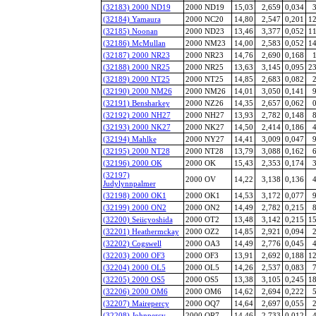
(32183) 2000 ND19
2000 ND19
15,03
2,659
0,034
3
(32184) Yamaura
2000 NC20
14,80
2,547
0,201
12
(32185) Noonan
2000 ND23
13,46
3,377
0,052
11
(32186) McMullan
2000 NM23
14,00
2,583
0,052
14
(32187) 2000 NR23
2000 NR23
14,76
2,690
0,168
1
(32188) 2000 NR25
2000 NR25
13,63
3,145
0,095
23
(32189) 2000 NT25
2000 NT25
14,85
2,683
0,082
2
(32190) 2000 NM26
2000 NM26
14,01
3,050
0,141
9
(32191) Bensharkey
2000 NZ26
14,35
2,657
0,062
0
(32192) 2000 NH27
2000 NH27
13,93
2,782
0,148
8
(32193) 2000 NK27
2000 NK27
14,50
2,414
0,186
4
(32194) Mahlke
2000 NY27
14,41
3,009
0,047
9
(32195) 2000 NT28
2000 NT28
13,79
3,088
0,162
6
(32196) 2000 OK
2000 OK
15,43
2,353
0,174
3
(32197)
2000 OV
14,22
3,138
0,136
4
Judylynnpalmer
(32198) 2000 OK1
2000 OK1
14,53
3,172
0,077
9
(32199) 2000 ON2
2000 ON2
14,49
2,782
0,215
8
(32200) Seiicyoshida
2000 OT2
13,48
3,142
0,215
15
(32201) Heathermckay
2000 OZ2
14,85
2,921
0,094
2
(32202) Cogswell
2000 OA3
14,49
2,776
0,045
4
(32203) 2000 OF3
2000 OF3
13,91
2,692
0,188
12
(32204) 2000 OL5
2000 OL5
14,26
2,537
0,083
7
(32205) 2000 OS5
2000 OS5
13,38
3,105
0,245
18
(32206) 2000 OM6
2000 OM6
14,62
2,694
0,222
5
(32207) Mairepercy
2000 OQ7
14,64
2,697
0,055
2
(32208) Johnpercy
2000 OR7
14,46
2,733
0,012
4