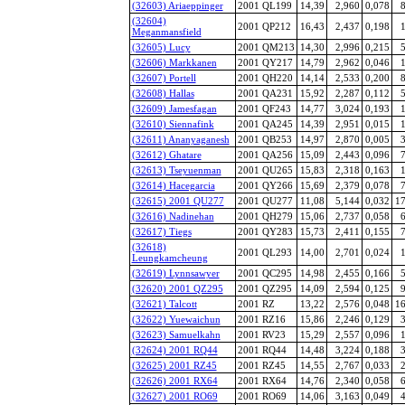
(32603) Ariaeppinger
2001 QL199
14,39
2,960
0,078
8
(32604)
2001 QP212
16,43
2,437
0,198
1
Meganmansfield
(32605) Lucy
2001 QM213
14,30
2,996
0,215
5
(32606) Markkanen
2001 QY217
14,79
2,962
0,046
1
(32607) Portell
2001 QH220
14,14
2,533
0,200
8
(32608) Hallas
2001 QA231
15,92
2,287
0,112
5
(32609) Jamesfagan
2001 QF243
14,77
3,024
0,193
1
(32610) Siennafink
2001 QA245
14,39
2,951
0,015
1
(32611) Ananyaganesh
2001 QB253
14,97
2,870
0,005
3
(32612) Ghatare
2001 QA256
15,09
2,443
0,096
7
(32613) Tseyuenman
2001 QU265
15,83
2,318
0,163
1
(32614) Hacegarcia
2001 QY266
15,69
2,379
0,078
7
(32615) 2001 QU277
2001 QU277
11,08
5,144
0,032
17
(32616) Nadinehan
2001 QH279
15,06
2,737
0,058
6
(32617) Tiegs
2001 QY283
15,73
2,411
0,155
7
(32618)
2001 QL293
14,00
2,701
0,024
1
Leungkamcheung
(32619) Lynnsawyer
2001 QC295
14,98
2,455
0,166
5
(32620) 2001 QZ295
2001 QZ295
14,09
2,594
0,125
9
(32621) Talcott
2001 RZ
13,22
2,576
0,048
16
(32622) Yuewaichun
2001 RZ16
15,86
2,246
0,129
3
(32623) Samuelkahn
2001 RV23
15,29
2,557
0,096
1
(32624) 2001 RQ44
2001 RQ44
14,48
3,224
0,188
3
(32625) 2001 RZ45
2001 RZ45
14,55
2,767
0,033
2
(32626) 2001 RX64
2001 RX64
14,76
2,340
0,058
6
(32627) 2001 RO69
2001 RO69
14,06
3,163
0,049
4