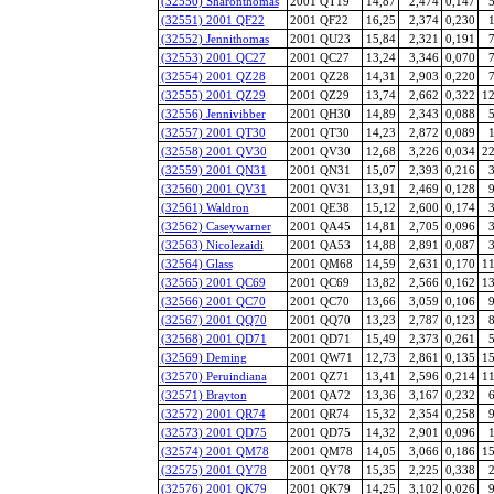
(32550) Sharonthomas
2001 QT19
14,87
2,474
0,147
5
(32551) 2001 QF22
2001 QF22
16,25
2,374
0,230
1
(32552) Jennithomas
2001 QU23
15,84
2,321
0,191
7
(32553) 2001 QC27
2001 QC27
13,24
3,346
0,070
7
(32554) 2001 QZ28
2001 QZ28
14,31
2,903
0,220
7
(32555) 2001 QZ29
2001 QZ29
13,74
2,662
0,322
12
(32556) Jennivibber
2001 QH30
14,89
2,343
0,088
5
(32557) 2001 QT30
2001 QT30
14,23
2,872
0,089
1
(32558) 2001 QV30
2001 QV30
12,68
3,226
0,034
22
(32559) 2001 QN31
2001 QN31
15,07
2,393
0,216
3
(32560) 2001 QV31
2001 QV31
13,91
2,469
0,128
9
(32561) Waldron
2001 QE38
15,12
2,600
0,174
3
(32562) Caseywarner
2001 QA45
14,81
2,705
0,096
3
(32563) Nicolezaidi
2001 QA53
14,88
2,891
0,087
3
(32564) Glass
2001 QM68
14,59
2,631
0,170
11
(32565) 2001 QC69
2001 QC69
13,82
2,566
0,162
13
(32566) 2001 QC70
2001 QC70
13,66
3,059
0,106
9
(32567) 2001 QQ70
2001 QQ70
13,23
2,787
0,123
8
(32568) 2001 QD71
2001 QD71
15,49
2,373
0,261
5
(32569) Deming
2001 QW71
12,73
2,861
0,135
15
(32570) Peruindiana
2001 QZ71
13,41
2,596
0,214
11
(32571) Brayton
2001 QA72
13,36
3,167
0,232
6
(32572) 2001 QR74
2001 QR74
15,32
2,354
0,258
9
(32573) 2001 QD75
2001 QD75
14,32
2,901
0,096
1
(32574) 2001 QM78
2001 QM78
14,05
3,066
0,186
15
(32575) 2001 QY78
2001 QY78
15,35
2,225
0,338
2
(32576) 2001 QK79
2001 QK79
14,25
3,102
0,026
9