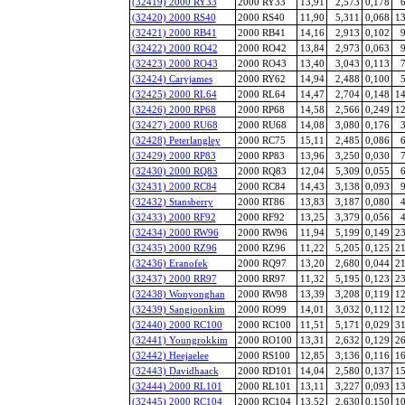
(32419) 2000 RY33
2000 RY33
13,91
2,573
0,178
6
(32420) 2000 RS40
2000 RS40
11,90
5,311
0,068
13
(32421) 2000 RB41
2000 RB41
14,16
2,913
0,102
9
(32422) 2000 RO42
2000 RO42
13,84
2,973
0,063
9
(32423) 2000 RO43
2000 RO43
13,40
3,043
0,113
7
(32424) Caryjames
2000 RY62
14,94
2,488
0,100
5
(32425) 2000 RL64
2000 RL64
14,47
2,704
0,148
14
(32426) 2000 RP68
2000 RP68
14,58
2,566
0,249
12
(32427) 2000 RU68
2000 RU68
14,08
3,080
0,176
3
(32428) Peterlangley
2000 RC75
15,11
2,485
0,086
6
(32429) 2000 RP83
2000 RP83
13,96
3,250
0,030
7
(32430) 2000 RQ83
2000 RQ83
12,04
5,309
0,055
6
(32431) 2000 RC84
2000 RC84
14,43
3,138
0,093
9
(32432) Stansberry
2000 RT86
13,83
3,187
0,080
4
(32433) 2000 RF92
2000 RF92
13,25
3,379
0,056
4
(32434) 2000 RW96
2000 RW96
11,94
5,199
0,149
23
(32435) 2000 RZ96
2000 RZ96
11,22
5,205
0,125
21
(32436) Eranofek
2000 RQ97
13,20
2,680
0,044
21
(32437) 2000 RR97
2000 RR97
11,32
5,195
0,123
23
(32438) Wonyonghan
2000 RW98
13,39
3,208
0,119
12
(32439) Sangjoonkim
2000 RO99
14,01
3,032
0,112
12
(32440) 2000 RC100
2000 RC100
11,51
5,171
0,029
31
(32441) Youngrokkim
2000 RO100
13,31
2,632
0,129
26
(32442) Heejaelee
2000 RS100
12,85
3,136
0,116
16
(32443) Davidhaack
2000 RD101
14,04
2,580
0,137
15
(32444) 2000 RL101
2000 RL101
13,11
3,227
0,093
13
(32445) 2000 RC104
2000 RC104
13,52
2,630
0,150
10