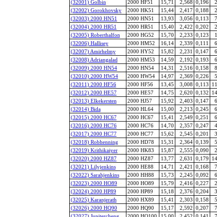
(32001) Golbin
2000 HF51
15,71
2,568
0,196
2
(32002) Gorokhovsky
2000 HK51
15,44
2,417
0,188
2
(32003) 2000 HN51
2000 HN51
13,93
3,056
0,113
7
(32004) 2000 HR51
2000 HR51
15,40
2,422
0,202
2
(32005) Roberthalfon
2000 HG52
15,70
2,233
0,123
1
(32006) Hallisey
2000 HM52
16,14
2,339
0,111
6
(32007) Amirhelmy
2000 HY52
15,82
2,231
0,147
6
(32008) Adriangalad
2000 HM53
14,59
2,192
0,193
6
(32009) 2000 HN54
2000 HN54
14,31
2,516
0,158
8
(32010) 2000 HW54
2000 HW54
14,97
2,369
0,226
5
(32011) 2000 HF56
2000 HF56
13,45
3,008
0,113
11
(32012) 2000 HE57
2000 HE57
14,75
2,620
0,132
14
(32013) Elkekersten
2000 HJ57
15,92
2,403
0,147
6
(32014) Bida
2000 HL64
15,00
2,213
0,245
6
(32015) 2000 HC67
2000 HC67
15,41
2,549
0,251
6
(32016) 2000 HC76
2000 HC76
14,70
2,357
0,247
4
(32017) 2000 HC77
2000 HC77
15,62
2,545
0,201
3
(32018) Robhenning
2000 HD78
15,31
2,364
0,139
5
(32019) Krithikaiyer
2000 HK83
15,87
2,555
0,090
2
(32020) 2000 HZ87
2000 HZ87
13,77
2,631
0,179
14
(32021) Lilyjenkins
2000 HE88
14,71
2,421
0,168
7
(32022) Sarahjenkins
2000 HH88
15,73
2,245
0,092
6
(32023) 2000 HO89
2000 HO89
15,79
2,416
0,227
2
(32024) 2000 HP89
2000 HP89
15,18
2,376
0,204
3
(32025) Karanjerath
2000 HX89
15,41
2,303
0,158
5
(32026) 2000 HQ90
2000 HQ90
15,17
2,592
0,207
7
(32027) Jupitercheng
2000 HO100
15,00
2,452
0,141
7