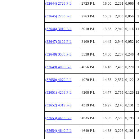
(32644) 2723 P-L
2723 P-L
16,00
2,261
0,066
4
(32645) 2763 P-L
2763 P-L
15,02
2,953
0,056
2
(32646) 3010 P-L
3010 P-L
13,63
2,940
0,116
11
(32647) 3109 P-L
3109 P-L
14,42
2,946
0,052
10
(32648) 3538 P-L
3538 P-L
14,80
2,257
0,246
4
(32649) 4056 P-L
4056 P-L
16,18
2,408
0,220
1
(32650) 4070 P-L
4070 P-L
14,55
2,557
0,122
3
(32651) 4208 P-L
4208 P-L
14,77
2,755
0,120
12
(32652) 4319 P-L
4319 P-L
16,27
2,140
0,131
3
(32653) 4635 P-L
4635 P-L
15,96
2,550
0,193
1
(32654) 4640 P-L
4640 P-L
14,68
3,226
0,101
8