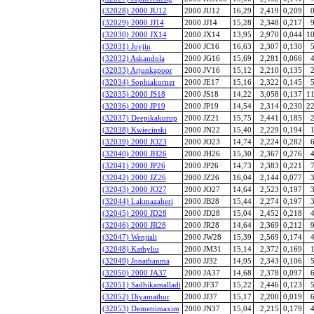
(32028) 2000 JU12
2000 JU12
16,29
2,419
0,209
0
(32029) 2000 JJ14
2000 JJ14
15,28
2,348
0,217
9
(32030) 2000 JX14
2000 JX14
13,95
2,970
0,044
10
(32031) Joyjin
2000 JC16
16,63
2,307
0,130
5
(32032) Askandola
2000 JG16
15,69
2,281
0,066
4
(32033) Arjunkapoor
2000 JV16
15,12
2,210
0,135
2
(32034) Sophiakorner
2000 JE17
15,16
2,322
0,145
5
(32035) 2000 JS18
2000 JS18
14,22
3,058
0,137
11
(32036) 2000 JP19
2000 JP19
14,54
2,314
0,230
22
(32037) Deepikakurup
2000 JZ21
15,75
2,441
0,185
2
(32038) Kwiecinski
2000 JN22
15,40
2,229
0,194
1
(32039) 2000 JO23
2000 JO23
14,74
2,224
0,282
6
(32040) 2000 JH26
2000 JH26
15,30
2,367
0,276
4
(32041) 2000 JP26
2000 JP26
14,73
2,383
0,221
7
(32042) 2000 JZ26
2000 JZ26
16,04
2,144
0,077
3
(32043) 2000 JO27
2000 JO27
14,64
2,523
0,197
3
(32044) Lakmazaheri
2000 JB28
15,44
2,274
0,197
3
(32045) 2000 JD28
2000 JD28
15,04
2,452
0,218
4
(32046) 2000 JR28
2000 JR28
14,64
2,369
0,212
9
(32047) Wenjiali
2000 JW28
15,39
2,569
0,174
4
(32048) Kathyliu
2000 JM31
15,14
2,372
0,169
1
(32049) Jonathanma
2000 JJ32
14,95
2,343
0,106
5
(32050) 2000 JA37
2000 JA37
14,68
2,378
0,097
6
(32051) Sadhikamalladi
2000 JF37
15,22
2,446
0,123
5
(32052) Diyamathur
2000 JJ37
15,17
2,200
0,019
6
(32053) Demetrimaxim
2000 JN37
15,04
2,215
0,179
4