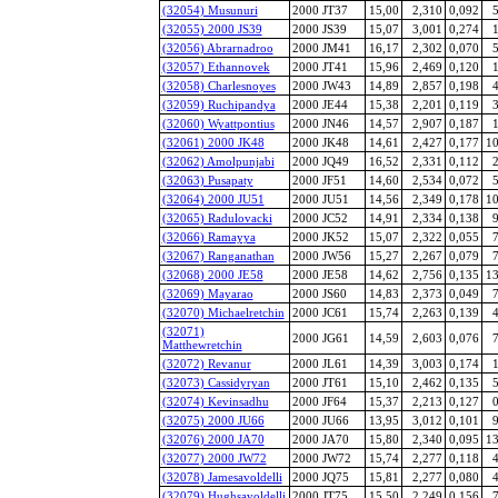
(32054) Musunuri
2000 JT37
15,00
2,310
0,092
5
(32055) 2000 JS39
2000 JS39
15,07
3,001
0,274
1
(32056) Abrarnadroo
2000 JM41
16,17
2,302
0,070
5
(32057) Ethannovek
2000 JT41
15,96
2,469
0,120
1
(32058) Charlesnoyes
2000 JW43
14,89
2,857
0,198
4
(32059) Ruchipandya
2000 JE44
15,38
2,201
0,119
3
(32060) Wyattpontius
2000 JN46
14,57
2,907
0,187
1
(32061) 2000 JK48
2000 JK48
14,61
2,427
0,177
10
(32062) Amolpunjabi
2000 JQ49
16,52
2,331
0,112
2
(32063) Pusapaty
2000 JF51
14,60
2,534
0,072
5
(32064) 2000 JU51
2000 JU51
14,56
2,349
0,178
10
(32065) Radulovacki
2000 JC52
14,91
2,334
0,138
9
(32066) Ramayya
2000 JK52
15,07
2,322
0,055
7
(32067) Ranganathan
2000 JW56
15,27
2,267
0,079
7
(32068) 2000 JE58
2000 JE58
14,62
2,756
0,135
13
(32069) Mayarao
2000 JS60
14,83
2,373
0,049
7
(32070) Michaelretchin
2000 JC61
15,74
2,263
0,139
4
(32071)
2000 JG61
14,59
2,603
0,076
7
Matthewretchin
(32072) Revanur
2000 JL61
14,39
3,003
0,174
1
(32073) Cassidyryan
2000 JT61
15,10
2,462
0,135
5
(32074) Kevinsadhu
2000 JF64
15,37
2,213
0,127
0
(32075) 2000 JU66
2000 JU66
13,95
3,012
0,101
9
(32076) 2000 JA70
2000 JA70
15,80
2,340
0,095
13
(32077) 2000 JW72
2000 JW72
15,74
2,277
0,118
4
(32078) Jamesavoldelli
2000 JQ75
15,81
2,277
0,080
4
(32079) Hughsavoldelli
2000 JT75
15,50
2,249
0,156
7