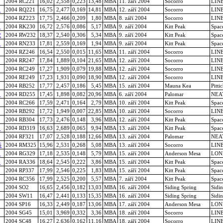
2004 RC221
16,02
2,558
0,223
13,48
MBA
11. září 2004
Socorro
LIN
1
2004 RQ221
16,75
2,477
0,169
14,81
MBA
12. září 2004
Socorro
LIN
2004 RZ223
17,75
2,466
0,209
1,80
MBA
8. září 2004
Socorro
LIN
0
2004 RK230
16,72
2,576
0,086
5,17
MBA
9. září 2004
Kitt Peak
Spac
2
2004 RW232
18,37
2,540
0,306
5,34
MBA
9. září 2004
Kitt Peak
Spac
3
2004 RN233
17,81
2,559
0,169
1,94
MBA
9. září 2004
Kitt Peak
Spac
2004 RZ246
16,54
2,550
0,015
11,65
MBA
11. září 2004
Socorro
LIN
2004 RR247
17,84
1,889
0,104
21,65
MBA
12. září 2004
Socorro
LIN
2004 RC249
17,27
1,909
0,079
19,88
MBA
12. září 2004
Socorro
LIN
2004 RE249
17,23
1,931
0,090
18,90
MBA
12. září 2004
Socorro
LIN
2004 RB252
17,77
2,457
0,186
5,45
MBA
15. září 2004
Mauna Kea
Pitti
5
2004 RD255
17,45
1,898
0,082
20,96
MBA
6. září 2004
Palomar
NEA
2004 RC266
17,59
2,471
0,164
2,79
MBA
10. září 2004
Kitt Peak
Spac
2004 RB292
17,72
1,949
0,007
22,85
MBA
10. září 2004
Socorro
LIN
2004 RB304
17,73
2,476
0,148
3,96
MBA
12. září 2004
Kitt Peak
Spac
9
2004 RD319
16,63
2,689
0,065
9,94
MBA
13. září 2004
Kitt Peak
Spac
2004 RF321
17,07
2,528
0,188
12,66
MBA
13. září 2004
Palomar
NEA
5
2004 RM325
15,96
2,531
0,268
5,08
MBA
13. září 2004
Socorro
LIN
9
2004 RG329
17,18
2,535
0,148
5,79
MBA
15. září 2004
Anderson Mesa
LON
6
2004 RA336
18,64
2,545
0,222
3,86
MBA
15. září 2004
Kitt Peak
Spac
2004 RP337
17,99
2,546
0,225
1,83
MBA
15. září 2004
Kitt Peak
Spac
2004 RC356
17,99
2,525
0,200
5,57
MBA
7. září 2004
Kitt Peak
Spac
2004 SO2
16,65
2,456
0,182
13,03
MBA
16. září 2004
Siding Spring
Sidi
2004 SW11
16,47
2,441
0,133
15,35
MBA
16. září 2004
Siding Spring
Sidi
2004 SP16
16,33
2,449
0,187
13,06
MBA
17. září 2004
Anderson Mesa
LON
2004 SG45
15,01
3,969
0,332
3,36
MBA
18. září 2004
Socorro
LIN
2004 SC48
16,27
2,636
0,162
11,16
MBA
18. září 2004
Socorro
LIN