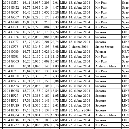
2004 GS50
16,11
3,067
0,203
2,01
MBA
13. dubna 2004
Kitt Peak
Spac
2004 GH52
16,75
3,093
0,104
4,47
MBA
13. dubna 2004
Kitt Peak
Spac
2004 GC57
16,46
3,219
0,032
13,26
MBA
14. dubna 2004
Kitt Peak
Spac
2004 GQ57
17,67
2,296
0,173
2,43
MBA
14. dubna 2004
Kitt Peak
Spac
2004 GE60
17,83
2,355
0,216
5,35
MBA
14. dubna 2004
Kitt Peak
Spac
2004 GF71
17,32
2,226
0,084
3,32
MBA
13. dubna 2004
Kitt Peak
Spac
2004 GT74
15,77
3,148
0,173
17,24
MBA
15. dubna 2004
Socorro
LIN
2004 GT76
15,36
3,090
0,084
18,04
MBA
15. dubna 2004
Socorro
LIN
2004 GC77
17,17
2,369
0,201
22,74
MBA
15. dubna 2004
Socorro
LIN
2004 GF78
17,57
2,345
0,195
6,08
MBA
9. dubna 2004
Siding Spring
Sidi
2004 GC80
16,75
2,265
0,023
10,40
MBA
12. dubna 2004
Palomar
NEA
2004 GB81
16,16
3,180
0,111
11,13
MBA
13. dubna 2004
Kitt Peak
Spac
2004 GO83
16,28
3,083
0,069
10,07
MBA
14. dubna 2004
Kitt Peak
Spac
2004 HH
18,31
1,840
0,145
4,83
MBA
16. dubna 2004
Anderson Mesa
LON
2004 HJ2
17,64
2,363
0,138
4,62
MBA
16. dubna 2004
Kitt Peak
Spac
2004 HC10
17,53
2,336
0,218
7,33
MBA
17. dubna 2004
Socorro
LIN
2004 HW17
15,71
3,167
0,150
9,08
MBA
17. dubna 2004
Socorro
LIN
2004 HA25
16,21
3,052
0,104
10,13
MBA
19. dubna 2004
Socorro
LIN
2004 HO25
15,70
3,155
0,126
16,54
MBA
19. dubna 2004
Socorro
LIN
2004 HF27
17,73
2,368
0,160
1,95
MBA
20. dubna 2004
Socorro
LIN
2004 HF28
17,38
2,316
0,149
4,73
MBA
20. dubna 2004
Socorro
LIN
2004 HU29
17,41
2,388
0,210
2,61
MBA
21. dubna 2004
Socorro
LIN
2004 HB33
17,10
2,271
0,137
7,21
MBA
23. března 2004
Socorro
LIN
2004 HQ34
15,21
2,984
0,129
13,93
MBA
17. dubna 2004
Anderson Mesa
LON
2004 HL36
17,24
2,218
0,108
7,61
MBA
21. dubna 2004
Socorro
LIN
2004 HY37
15,66
3,068
0,092
10,76
MBA
23. dubna 2004
Kitt Peak
Spac