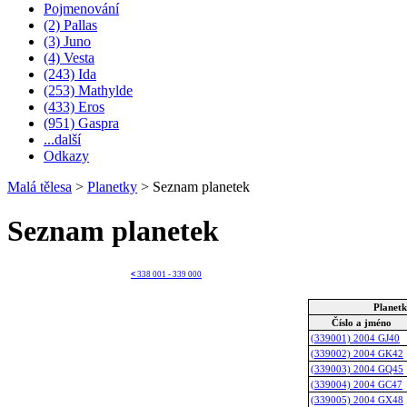
Pojmenování
(2) Pallas
(3) Juno
(4) Vesta
(243) Ida
(253) Mathylde
(433) Eros
(951) Gaspra
...další
Odkazy
Malá tělesa
>
Planetky
>
Seznam planetek
Seznam planetek
<
338 001 - 339 000
Planet
Číslo a jméno
(339001) 2004 GJ40
(339002) 2004 GK42
(339003) 2004 GQ45
(339004) 2004 GC47
(339005) 2004 GX48