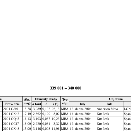
339 001 – 340 000
ka
Elementy dráhy
Objevena
Abs.
Typ
mag.
obj.
Prov. ozn.
a
(au)
e
i
(°)
kdy
kde
2004 GJ40
15,78
3,089
0,192
26,13
MBA
12. dubna 2004
Anderson Mesa
LON
2004 GK42
17,49
2,362
0,120
8,02
MBA
14. dubna 2004
Kitt Peak
Spac
2004 GQ45
16,13
3,103
0,037
10,23
MBA
12. dubna 2004
Kitt Peak
Spac
2004 GC47
18,09
2,220
0,081
3,32
MBA
12. dubna 2004
Kitt Peak
Spac
2004 GX48
15,90
3,146
0,008
11,96
MBA
12. dubna 2004
Kitt Peak
Spac