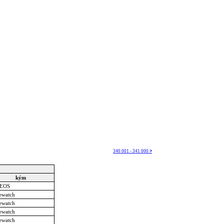
340 001 - 341 000
>
kým
EOS
ewatch
ewatch
ewatch
ewatch