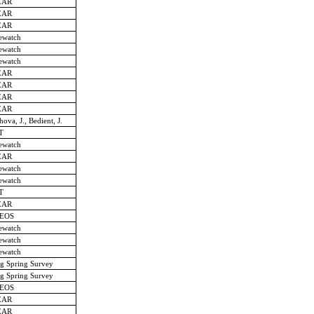
EAR
EAR
EAR
ewatch
ewatch
ewatch
EAR
EAR
EAR
EAR
chova, J., Bedient, J.
T
ewatch
EAR
ewatch
ewatch
T
EAR
EOS
ewatch
ewatch
ewatch
ng Spring Survey
ng Spring Survey
EOS
EAR
EAR