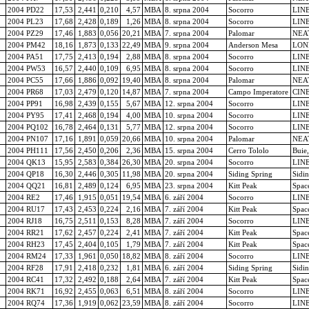
2004 PD22
17,53
2,441
0,210
4,57
MBA
8. srpna 2004
Socorro
LIN
2004 PL23
17,68
2,428
0,189
1,26
MBA
8. srpna 2004
Socorro
LIN
2004 PZ29
17,46
1,883
0,056
20,21
MBA
7. srpna 2004
Palomar
NEA
2004 PM42
18,16
1,873
0,133
22,49
MBA
9. srpna 2004
Anderson Mesa
LON
2004 PA51
17,75
2,413
0,194
2,88
MBA
8. srpna 2004
Socorro
LIN
2004 PW53
16,57
2,440
0,109
6,95
MBA
8. srpna 2004
Socorro
LIN
2004 PC55
17,66
1,886
0,092
19,40
MBA
8. srpna 2004
Palomar
NEA
2004 PR68
17,03
2,479
0,120
14,87
MBA
7. srpna 2004
Campo Imperatore
CIN
2004 PP91
16,98
2,439
0,155
5,67
MBA
12. srpna 2004
Socorro
LIN
2004 PY95
17,41
2,468
0,194
4,00
MBA
10. srpna 2004
Socorro
LIN
2004 PQ102
16,78
2,464
0,131
5,77
MBA
12. srpna 2004
Socorro
LIN
2004 PN107
17,16
1,891
0,059
20,66
MBA
10. srpna 2004
Palomar
NEA
2004 PH111
17,56
2,450
0,206
2,36
MBA
15. srpna 2004
Cerro Tololo
Buie
2004 QK13
15,95
2,583
0,384
26,30
MBA
20. srpna 2004
Socorro
LIN
2004 QP18
16,30
2,446
0,305
11,98
MBA
20. srpna 2004
Siding Spring
Sidi
2004 QQ21
16,81
2,489
0,124
6,95
MBA
23. srpna 2004
Kitt Peak
Spac
2004 RE2
17,46
1,915
0,051
19,54
MBA
6. září 2004
Socorro
LIN
2004 RU17
17,43
2,453
0,224
2,16
MBA
7. září 2004
Kitt Peak
Spac
2004 RJ18
16,75
2,511
0,153
8,28
MBA
7. září 2004
Socorro
LIN
2004 RR21
17,62
2,457
0,224
2,41
MBA
7. září 2004
Kitt Peak
Spac
2004 RH23
17,45
2,404
0,105
1,79
MBA
7. září 2004
Kitt Peak
Spac
2004 RM24
17,33
1,961
0,050
18,82
MBA
8. září 2004
Socorro
LIN
2004 RF28
17,91
2,418
0,232
1,81
MBA
6. září 2004
Siding Spring
Sidi
2004 RC41
17,32
2,492
0,188
2,64
MBA
7. září 2004
Kitt Peak
Spac
2004 RK71
16,92
2,455
0,063
6,51
MBA
8. září 2004
Socorro
LIN
2004 RQ74
17,36
1,919
0,062
23,59
MBA
8. září 2004
Socorro
LIN