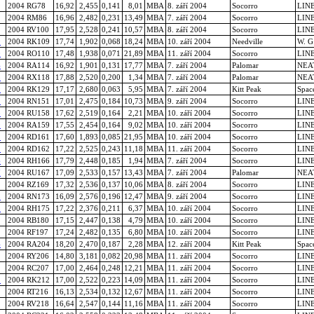
2004 RG78
16,92
2,455
0,141
8,01
MBA
8. září 2004
Socorro
LIN
2004 RM86
16,96
2,482
0,231
13,49
MBA
7. září 2004
Socorro
LIN
2004 RV100
17,95
2,528
0,241
10,57
MBA
8. září 2004
Socorro
LIN
9
2004 RK109
17,74
1,902
0,068
18,24
MBA
10. září 2004
Needville
W. G
0
2004 RO110
17,48
1,938
0,071
21,89
MBA
11. září 2004
Socorro
LIN
4
2004 RA114
16,92
1,901
0,131
17,77
MBA
7. září 2004
Palomar
NEA
8
2004 RX118
17,88
2,520
0,200
1,34
MBA
7. září 2004
Palomar
NEA
9
2004 RK129
17,17
2,680
0,063
5,95
MBA
7. září 2004
Kitt Peak
Spac
1
2004 RN151
17,01
2,475
0,184
10,73
MBA
9. září 2004
Socorro
LIN
8
2004 RU158
17,62
2,519
0,164
2,21
MBA
10. září 2004
Socorro
LIN
9
2004 RA159
17,55
2,454
0,164
9,02
MBA
10. září 2004
Socorro
LIN
1
2004 RD161
17,60
1,893
0,085
21,95
MBA
10. září 2004
Socorro
LIN
2
2004 RD162
17,22
2,525
0,243
11,18
MBA
11. září 2004
Socorro
LIN
6
2004 RH166
17,79
2,448
0,185
1,94
MBA
7. září 2004
Socorro
LIN
7
2004 RU167
17,09
2,533
0,157
13,43
MBA
7. září 2004
Palomar
NEA
2004 RZ169
17,32
2,536
0,137
10,06
MBA
8. září 2004
Socorro
LIN
3
2004 RN173
16,09
2,576
0,196
12,47
MBA
9. září 2004
Socorro
LIN
5
2004 RH175
17,22
2,376
0,211
6,37
MBA
10. září 2004
Socorro
LIN
2004 RB180
17,15
2,447
0,138
4,79
MBA
10. září 2004
Socorro
LIN
2004 RF197
17,24
2,482
0,135
6,80
MBA
10. září 2004
Socorro
LIN
4
2004 RA204
18,20
2,470
0,187
2,28
MBA
12. září 2004
Kitt Peak
Spac
2004 RY206
14,80
3,181
0,082
20,98
MBA
11. září 2004
Socorro
LIN
2004 RC207
17,00
2,464
0,248
12,21
MBA
11. září 2004
Socorro
LIN
2
2004 RK212
17,00
2,522
0,223
14,09
MBA
11. září 2004
Socorro
LIN
2004 RT216
16,13
2,534
0,132
12,67
MBA
11. září 2004
Socorro
LIN
2004 RV218
16,64
2,547
0,144
11,16
MBA
11. září 2004
Socorro
LIN