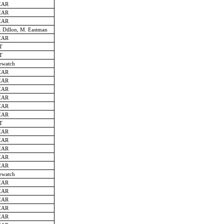
EAR
EAR
EAR
. Dillon, M. Eastman
EAR
T
T
ewatch
EAR
EAR
EAR
EAR
EAR
EAR
T
EAR
EAR
EAR
EAR
EAR
ewatch
EAR
EAR
EAR
EAR
EAR