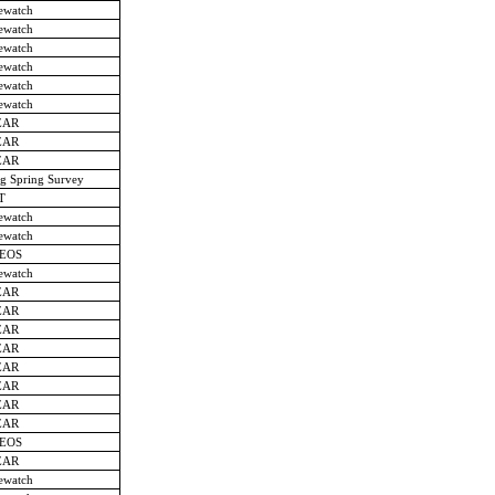
ewatch
ewatch
ewatch
ewatch
ewatch
ewatch
EAR
EAR
EAR
ng Spring Survey
T
ewatch
ewatch
EOS
ewatch
EAR
EAR
EAR
EAR
EAR
EAR
EAR
EAR
EOS
EAR
ewatch