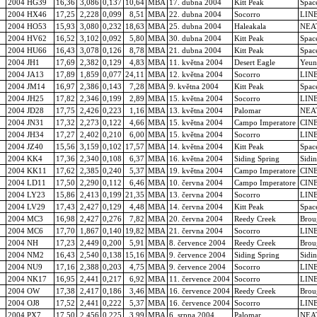
2004 HG39
16,36
3,086
0,137
10,64
MBA
17. dubna 2004
Kitt Peak
Spac
2004 HX46
17,25
2,228
0,099
8,51
MBA
22. dubna 2004
Socorro
LIN
2004 HO53
15,93
3,080
0,232
18,63
MBA
25. dubna 2004
Haleakala
NEA
2004 HV62
16,52
3,102
0,092
5,80
MBA
30. dubna 2004
Kitt Peak
Spac
2004 HU66
16,43
3,078
0,126
8,78
MBA
21. dubna 2004
Kitt Peak
Spac
2004 JH1
17,69
2,382
0,129
4,83
MBA
11. května 2004
Desert Eagle
Yeun
2004 JA13
17,89
1,859
0,077
24,11
MBA
12. května 2004
Socorro
LIN
2004 JM14
16,97
2,386
0,143
7,28
MBA
9. května 2004
Kitt Peak
Spac
2004 JH25
17,82
2,346
0,199
2,89
MBA
15. května 2004
Socorro
LIN
2004 JD28
17,75
2,426
0,223
1,16
MBA
13. května 2004
Palomar
NEA
2004 JN31
17,32
2,273
0,122
4,66
MBA
15. května 2004
Campo Imperatore
CIN
2004 JH34
17,27
2,402
0,210
6,00
MBA
15. května 2004
Socorro
LIN
2004 JZ40
15,56
3,159
0,102
17,57
MBA
14. května 2004
Kitt Peak
Spac
2004 KK4
17,36
2,340
0,108
6,37
MBA
16. května 2004
Siding Spring
Sidi
2004 KK11
17,62
2,385
0,240
5,37
MBA
19. května 2004
Campo Imperatore
CIN
2004 LD11
17,50
2,290
0,112
6,46
MBA
10. června 2004
Campo Imperatore
CIN
2004 LY23
15,86
2,413
0,199
21,35
MBA
13. června 2004
Socorro
LIN
2004 LV29
17,43
2,427
0,129
4,48
MBA
14. června 2004
Kitt Peak
Spac
2004 MC3
16,98
2,427
0,276
7,82
MBA
20. června 2004
Reedy Creek
Brou
2004 MC6
17,70
1,867
0,140
19,82
MBA
21. června 2004
Socorro
LIN
2004 NH
17,23
2,449
0,200
5,91
MBA
8. července 2004
Reedy Creek
Brou
2004 NM2
16,43
2,540
0,138
15,16
MBA
9. července 2004
Siding Spring
Sidi
2004 NU9
17,16
2,388
0,203
4,75
MBA
9. července 2004
Socorro
LIN
2004 NK17
16,95
2,441
0,217
6,92
MBA
11. července 2004
Socorro
LIN
2004 OW
17,38
2,417
0,186
3,46
MBA
16. července 2004
Reedy Creek
Brou
2004 OJ8
17,52
2,441
0,222
5,37
MBA
16. července 2004
Socorro
LIN
2004 PX7
17,50
2,456
0,225
3,99
MBA
6. srpna 2004
Palomar
NEA