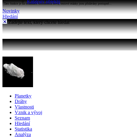
Katalogy objektů
Tato funkce je na stránkách Astronomia nová, testové otázky jsou přidávány postupně...
Novinky
Hledání
Zadejte text, který chcete hledat
Planetky
Dráhy
Vlastnosti
Vznik a vývoj
Seznam
Hledání
Statistika
Analýza