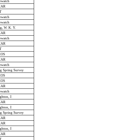
ewatch
EAR
T
ewatch
ewatch
g, W. K. Y.
EAR
ewatch
EAR
T
EOS
EAR
ewatch
ng Spring Survey
EOS
EOS
EAR
ewatch
ghton, J.
EAR
ghton, J.
ng Spring Survey
EAR
EAR
ghton, J.
EAR
T