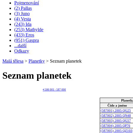
Pojmenování
(2) Pallas
(3) Juno
(4) Vesta
(243) Ida
(253) Mathylde
(433) Eros
(951) Gaspra
...další
Odkazy
Malá tělesa
>
Planetky
>
Seznam planetek
Seznam planetek
<
586 001 - 587 000
Planetk
Číslo a jméno
(587001) 2005 QG25
(587002) 2005 QN48
(587003) 2005 QG57
(587004) 2005 QP76
(587005) 2005 QZ103