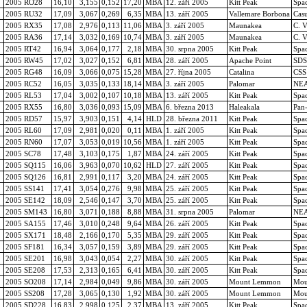
2005 RO28
16,10
3,155
0,152
17,20
MBA
12. září 2005
Kitt Peak
Spa
2005 RU32
17,09
3,067
0,269
6,35
MBA
13. září 2005
Vallemare Borbona
Casu
2005 RX35
17,08
2,976
0,113
11,06
MBA
3. září 2005
Maunakea
C. V
2005 RA36
17,14
3,032
0,169
10,74
MBA
3. září 2005
Maunakea
C. V
2005 RT42
16,94
3,064
0,177
2,18
MBA
30. srpna 2005
Kitt Peak
Spa
2005 RW45
17,02
3,027
0,152
6,81
MBA
28. září 2005
Apache Point
SDSS
2005 RG48
16,09
3,066
0,075
15,28
MBA
27. října 2005
Catalina
CSS
2005 RC52
16,05
3,035
0,133
18,14
MBA
3. září 2005
Palomar
NE
2005 RL53
17,04
3,002
0,107
10,18
MBA
13. září 2005
Kitt Peak
Spa
2005 RX55
16,80
3,036
0,093
15,09
MBA
6. března 2013
Haleakala
Pan
2005 RD57
15,97
3,903
0,151
4,14
HLD
28. března 2011
Kitt Peak
Spa
2005 RL60
17,09
2,981
0,020
0,11
MBA
1. září 2005
Kitt Peak
Spa
2005 RN60
17,07
3,053
0,019
10,56
MBA
1. září 2005
Kitt Peak
Spa
2005 SC78
17,48
3,103
0,175
1,87
MBA
24. září 2005
Kitt Peak
Spa
2005 SQ115
16,06
3,963
0,070
10,62
HLD
27. září 2005
Kitt Peak
Spa
2005 SQ126
16,81
2,991
0,117
3,20
MBA
24. září 2005
Kitt Peak
Spa
2005 SS141
17,41
3,054
0,276
9,98
MBA
25. září 2005
Kitt Peak
Spa
2005 SE142
18,09
2,546
0,147
3,70
MBA
25. září 2005
Kitt Peak
Spa
2005 SM143
16,80
3,071
0,188
8,88
MBA
31. srpna 2005
Palomar
NE
2005 SA155
17,46
3,010
0,248
9,64
MBA
26. září 2005
Kitt Peak
Spa
2005 SX171
18,48
2,166
0,170
5,35
MBA
29. září 2005
Kitt Peak
Spa
2005 SF181
16,34
3,057
0,159
3,89
MBA
29. září 2005
Kitt Peak
Spa
2005 SE201
16,98
3,043
0,054
2,27
MBA
30. září 2005
Kitt Peak
Spa
2005 SE208
17,53
2,313
0,165
6,41
MBA
30. září 2005
Kitt Peak
Spa
2005 SO208
17,14
2,984
0,049
9,86
MBA
30. září 2005
Mount Lemmon
Mou
2005 SS208
17,28
3,065
0,130
1,92
MBA
30. září 2005
Mount Lemmon
Mou
2005 SD228
16,83
2,998
0,125
2,37
MBA
13. září 2005
Kitt Peak
Spa