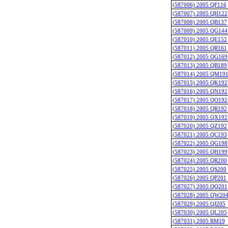
(587006) 2005 QF116
(587007) 2005 QH122
(587008) 2005 QB137
(587009) 2005 QG144
(587010) 2005 QE152
(587011) 2005 QR161
(587012) 2005 QG169
(587013) 2005 QB189
(587014) 2005 QM19
(587015) 2005 QK192
(587016) 2005 QN192
(587017) 2005 QO192
(587018) 2005 QR192
(587019) 2005 QX192
(587020) 2005 QZ192
(587021) 2005 QC193
(587022) 2005 QG198
(587023) 2005 QH199
(587024) 2005 QR200
(587025) 2005 QS200
(587026) 2005 QP201
(587027) 2005 QQ201
(587028) 2005 QW20
(587029) 2005 QJ205
(587030) 2005 QL205
(587031) 2005 RM19