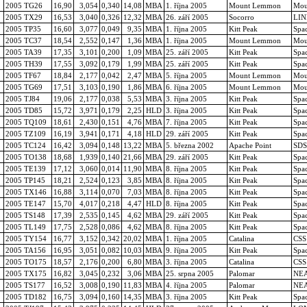
2005 TG26
16,90
3,054
0,340
14,08
MBA
1. října 2005
Mount Lemmon
Mou
2005 TX29
16,53
3,040
0,326
12,32
MBA
26. září 2005
Socorro
LIN
2005 TP35
16,60
3,077
0,049
9,35
MBA
1. října 2005
Kitt Peak
Spa
2005 TC37
18,54
2,552
0,147
1,36
MBA
1. října 2005
Mount Lemmon
Mou
2005 TA39
17,35
3,101
0,200
1,09
MBA
25. září 2005
Kitt Peak
Spa
2005 TH39
17,55
3,092
0,179
1,99
MBA
25. září 2005
Kitt Peak
Spa
2005 TF67
18,84
2,177
0,042
2,47
MBA
5. října 2005
Mount Lemmon
Mou
2005 TG69
17,51
3,103
0,190
1,86
MBA
6. října 2005
Mount Lemmon
Mou
2005 TJ84
19,06
2,177
0,038
5,53
MBA
3. října 2005
Kitt Peak
Spa
2005 TD85
15,72
3,971
0,179
2,25
HLD
3. října 2005
Kitt Peak
Spa
2005 TQ109
18,61
2,430
0,151
4,76
MBA
7. října 2005
Kitt Peak
Spa
2005 TZ109
16,19
3,941
0,171
4,18
HLD
29. září 2005
Kitt Peak
Spa
2005 TC124
16,42
3,094
0,148
13,22
MBA
5. března 2002
Apache Point
SDSS
2005 TO138
18,68
1,939
0,140
21,66
MBA
29. září 2005
Kitt Peak
Spa
2005 TE139
17,12
3,060
0,014
11,90
MBA
8. října 2005
Kitt Peak
Spa
2005 TP145
18,21
2,524
0,123
3,85
MBA
8. října 2005
Kitt Peak
Spa
2005 TX146
16,88
3,114
0,070
7,03
MBA
8. října 2005
Kitt Peak
Spa
2005 TE147
15,70
4,017
0,218
4,47
HLD
8. října 2005
Kitt Peak
Spa
2005 TS148
17,39
2,535
0,145
4,62
MBA
29. září 2005
Kitt Peak
Spa
2005 TL149
17,75
2,528
0,086
4,62
MBA
8. října 2005
Kitt Peak
Spa
2005 TY154
16,77
3,152
0,342
20,02
MBA
1. října 2005
Catalina
CSS
2005 TA156
16,95
3,051
0,082
10,03
MBA
9. října 2005
Kitt Peak
Spa
2005 TO175
18,57
2,176
0,200
6,80
MBA
3. října 2005
Catalina
CSS
2005 TX175
16,82
3,045
0,232
3,06
MBA
25. srpna 2005
Palomar
NE
2005 TS177
16,52
3,008
0,190
11,83
MBA
4. října 2005
Palomar
NE
2005 TD182
16,75
3,094
0,160
14,35
MBA
3. října 2005
Kitt Peak
Spa