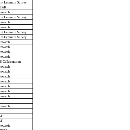
nt Lemmon Survey
EAR
cewatch
nt Lemmon Survey
cewatch
cewatch
nt Lemmon Survey
nt Lemmon Survey
cewatch
cewatch
cewatch
cewatch
 Collaboration
cewatch
cewatch
cewatch
cewatch
cewatch
cewatch
cewatch
cewatch
AT
AT
cewatch