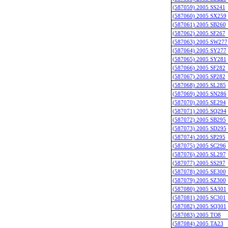
(587059) 2005 SS241
(587060) 2005 SX259
(587061) 2005 SB260
(587062) 2005 SF267
(587063) 2005 SW277
(587064) 2005 SY277
(587065) 2005 SY281
(587066) 2005 SF282
(587067) 2005 SP282
(587068) 2005 SL285
(587069) 2005 SN286
(587070) 2005 SE294
(587071) 2005 SQ294
(587072) 2005 SB295
(587073) 2005 SD295
(587074) 2005 SP295
(587075) 2005 SC296
(587076) 2005 SL297
(587077) 2005 SS297
(587078) 2005 SE300
(587079) 2005 SZ300
(587080) 2005 SA301
(587081) 2005 SC301
(587082) 2005 SQ301
(587083) 2005 TO8
(587084) 2005 TA23