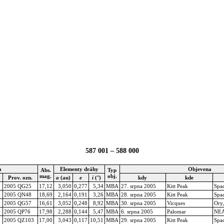
587 001 – 588 000
a
Elementy dráhy
Objevena
Abs.
Typ
mag.
obj.
Prov. ozn.
a
(au)
e
i
(°)
kdy
kde
2005 QG25
17,12
3,050
0,277
5,34
MBA
27. srpna 2005
Kitt Peak
Spa
2005 QN48
18,69
2,164
0,191
3,26
MBA
28. srpna 2005
Kitt Peak
Spa
2005 QG57
16,61
3,052
0,248
8,92
MBA
30. srpna 2005
Vicques
Ory
2005 QP76
17,98
2,288
0,144
5,47
MBA
6. srpna 2005
Palomar
NE
2005 QZ103
17,00
3,043
0,117
10,51
MBA
29. srpna 2005
Kitt Peak
Spa