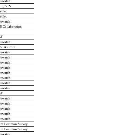
cewatch
lli, V. S.
eillet
eillet
cewatch
 Collaboration
AT
cewatch
-STARRS 1
cewatch
cewatch
cewatch
cewatch
cewatch
cewatch
cewatch
cewatch
AT
cewatch
cewatch
cewatch
cewatch
cewatch
nt Lemmon Survey
nt Lemmon Survey
cewatch