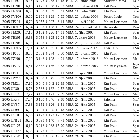
2005 TJ197
15,43
3,975
0,235
14,45
HLD
27. srpna 2005
Anderson Mesa
LO
2005 TC200
16,18
3,120
0,088
12,07
MBA
13. dubna 2008
Kitt Peak
Spa
2005 TN200
16,60
3,053
0,059
9,31
MBA
10. ledna 2007
Kitt Peak
Spa
2005 TV200
18,06
2,183
0,129
5,33
MBA
23. dubna 2004
Desert Eagle
Yeun
2005 TP201
16,70
3,057
0,097
8,14
MBA
11. září 2010
Mount Lemmon
Mou
2005 TK202
16,64
3,052
0,138
10,09
MBA
24. listopadu 2011
Haleakala
Pan
2005 TM203
17,10
3,102
0,226
14,31
MBA
1. října 2005
Kitt Peak
Spa
2005 TE205
16,68
3,056
0,125
12,08
MBA
7. února 2008
Mount Lemmon
Mou
2005 TL205
16,53
3,068
0,062
8,16
MBA
24. prosince 2006
Kitt Peak
Spa
2005 TX205
17,01
3,043
0,085
10,40
MBA
15. února 2013
ESA OGS
ESA
2005 TP206
18,38
2,552
0,274
5,60
MBA
22. března 2015
Kitt Peak
Spa
2005 TZ206
17,20
3,146
0,108
4,01
MBA
17. března 2013
Mount Lemmon
Mou
Japa
2005 TP207
18,31
2,362
0,156
4,63
MBA
13. března 2007
Mount Nyukasa
Exp
2005 TF210
16,87
3,055
0,103
9,11
MBA
1. října 2005
Mount Lemmon
Mou
2005 TZ213
16,84
3,060
0,047
8,82
MBA
7. října 2005
Kitt Peak
Spa
2005 TM214
17,18
3,048
0,042
12,99
MBA
11. října 2005
Kitt Peak
Spa
2005 UP30
18,78
2,538
0,162
2,52
MBA
11. října 2005
Kitt Peak
Spa
2005 UR62
17,22
3,186
0,121
2,59
MBA
25. října 2005
Mount Lemmon
Mou
2005 UK77
17,04
3,160
0,346
9,38
MBA
24. října 2005
Palomar
NE
2005 UV87
17,33
3,152
0,126
1,51
MBA
22. října 2005
Kitt Peak
Spa
2005 US99
16,95
3,051
0,055
10,43
MBA
22. října 2005
Kitt Peak
Spa
2005 US101
16,88
3,122
0,127
12,03
MBA
22. října 2005
Kitt Peak
Spa
2005 UN121
16,52
3,093
0,140
7,71
MBA
24. října 2005
Kitt Peak
Spa
2005 UP125
16,19
3,216
0,088
15,90
MBA
24. října 2005
Kitt Peak
Spa
2005 UL137
16,63
3,072
0,035
3,73
MBA
25. října 2005
Mount Lemmon
Mou
2005 UP145
16,50
3,058
0,036
12,66
MBA
26. října 2005
Kitt Peak
Spa