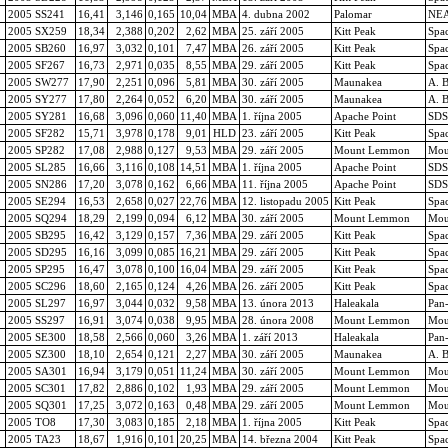
2005 SS241
16,41
3,146
0,165
10,04
MBA
4. dubna 2002
Palomar
NE
2005 SX259
18,34
2,388
0,202
2,62
MBA
25. září 2005
Kitt Peak
Spa
2005 SB260
16,97
3,032
0,101
7,47
MBA
26. září 2005
Kitt Peak
Spa
2005 SF267
16,73
2,971
0,035
8,55
MBA
29. září 2005
Kitt Peak
Spa
2005 SW277
17,90
2,251
0,096
5,81
MBA
30. září 2005
Maunakea
A. B
2005 SY277
17,80
2,264
0,052
6,20
MBA
30. září 2005
Maunakea
A. B
2005 SY281
16,68
3,096
0,060
11,40
MBA
1. října 2005
Apache Point
SDSS
2005 SF282
15,71
3,978
0,178
9,01
HLD
23. září 2005
Kitt Peak
Spa
2005 SP282
17,08
2,988
0,127
9,53
MBA
29. září 2005
Mount Lemmon
Mou
2005 SL285
16,66
3,116
0,108
14,51
MBA
1. října 2005
Apache Point
SDSS
2005 SN286
17,20
3,078
0,162
6,66
MBA
11. října 2005
Apache Point
SDSS
2005 SE294
16,53
2,658
0,027
22,76
MBA
12. listopadu 2005
Kitt Peak
Spa
2005 SQ294
18,29
2,199
0,094
6,12
MBA
30. září 2005
Mount Lemmon
Mou
2005 SB295
16,42
3,129
0,157
7,36
MBA
29. září 2005
Kitt Peak
Spa
2005 SD295
16,16
3,099
0,085
16,21
MBA
29. září 2005
Kitt Peak
Spa
2005 SP295
16,47
3,078
0,100
16,04
MBA
29. září 2005
Kitt Peak
Spa
2005 SC296
18,60
2,165
0,124
4,26
MBA
26. září 2005
Kitt Peak
Spa
2005 SL297
16,97
3,044
0,032
9,58
MBA
13. února 2013
Haleakala
Pan
2005 SS297
16,91
3,074
0,038
9,95
MBA
28. února 2008
Mount Lemmon
Mou
2005 SE300
18,58
2,566
0,060
3,26
MBA
1. září 2013
Haleakala
Pan
2005 SZ300
18,10
2,654
0,121
2,27
MBA
30. září 2005
Maunakea
A. B
2005 SA301
16,94
3,179
0,051
11,24
MBA
30. září 2005
Mount Lemmon
Mou
2005 SC301
17,82
2,886
0,102
1,93
MBA
29. září 2005
Mount Lemmon
Mou
2005 SQ301
17,25
3,072
0,163
0,48
MBA
29. září 2005
Mount Lemmon
Mou
2005 TO8
17,30
3,083
0,185
2,18
MBA
1. října 2005
Kitt Peak
Spa
2005 TA23
18,67
1,916
0,101
20,25
MBA
14. března 2004
Kitt Peak
Spa