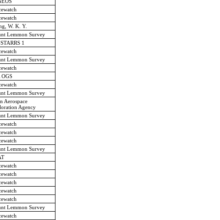
NEOS
cewatch
cewatch
g, W. K. Y.
nt Lemmon Survey
-STARRS 1
cewatch
nt Lemmon Survey
cewatch
 OGS
cewatch
nt Lemmon Survey
n Aerospace
loration Agency
nt Lemmon Survey
cewatch
cewatch
cewatch
nt Lemmon Survey
AT
cewatch
cewatch
cewatch
cewatch
cewatch
nt Lemmon Survey
cewatch