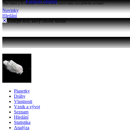
Katalogy objektů
Tato funkce je na stránkách Astronomia nová, testové otázky jsou přidávány postupně...
Novinky
Hledání
Zadejte text, který chcete hledat
Planetky
Dráhy
Vlastnosti
Vznik a vývoj
Seznam
Hledání
Statistika
Analýza