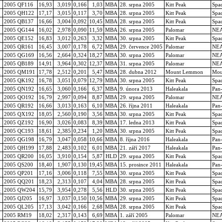
2005 QF116
16,93
3,019
0,166
1,03
MBA
28. srpna 2005
Kitt Peak
Spa
2005 QH122
17,17
3,015
0,117
3,70
MBA
28. srpna 2005
Kitt Peak
Spa
2005 QB137
16,66
3,004
0,092
10,45
MBA
28. srpna 2005
Kitt Peak
Spa
2005 QG144
16,02
2,978
0,090
11,59
MBA
26. srpna 2005
Palomar
NE
2005 QE152
16,83
3,012
0,263
3,32
MBA
30. srpna 2005
Kitt Peak
Spa
2005 QR161
16,45
3,007
0,178
6,72
MBA
29. července 2005
Palomar
NE
2005 QG169
16,56
2,664
0,324
18,27
MBA
30. srpna 2005
Palomar
NE
2005 QB189
14,91
3,964
0,302
12,37
MBA
31. srpna 2005
Palomar
NE
1
2005 QM191
17,78
2,512
0,201
5,47
MBA
28. dubna 2012
Mount Lemmon
Mou
2005 QK192
16,78
3,051
0,079
12,79
MBA
30. srpna 2005
Kitt Peak
Spa
2005 QN192
16,65
3,060
0,166
6,37
MBA
9. února 2013
Haleakala
Pan
2005 QO192
16,79
2,997
0,094
8,87
MBA
29. srpna 2005
Palomar
NE
2005 QR192
16,66
3,013
0,163
6,10
MBA
26. října 2011
Haleakala
Pan
2005 QX192
18,05
2,560
0,190
3,56
MBA
30. srpna 2005
Kitt Peak
Spa
2005 QZ192
16,90
3,026
0,083
8,39
MBA
17. ledna 2013
Kitt Peak
Spa
2005 QC193
18,61
2,385
0,234
1,20
MBA
30. srpna 2005
Kitt Peak
Spa
2005 QG198
16,79
3,047
0,058
10,66
MBA
8. října 2016
Haleakala
Pan
2005 QH199
17,88
2,483
0,102
6,01
MBA
21. září 2017
Haleakala
Pan
2005 QR200
16,05
3,910
0,154
5,87
HLD
29. srpna 2005
Kitt Peak
Spa
2005 QS200
18,40
1,907
0,130
19,45
MBA
15. prosince 2011
Haleakala
Pan
2005 QP201
17,16
3,006
0,118
7,55
MBA
30. srpna 2005
Kitt Peak
Spa
2005 QQ201
18,23
2,313
0,107
4,04
MBA
28. srpna 2005
Kitt Peak
Spa
4
2005 QW204
15,79
3,954
0,278
5,56
HLD
30. srpna 2005
Kitt Peak
Spa
2005 QJ205
16,97
3,037
0,150
10,56
MBA
29. srpna 2005
Kitt Peak
Spa
2005 QL205
17,13
3,042
0,166
2,68
MBA
28. srpna 2005
Kitt Peak
Spa
2005 RM19
18,02
2,317
0,143
6,69
MBA
1. září 2005
Palomar
NE