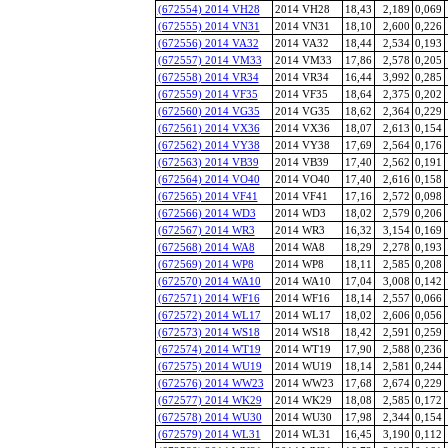
(672554) 2014 VH28
2014 VH28
18,43
2,189
0,069
(672555) 2014 VN31
2014 VN31
18,10
2,600
0,226
(672556) 2014 VA32
2014 VA32
18,44
2,534
0,193
(672557) 2014 VM33
2014 VM33
17,86
2,578
0,205
(672558) 2014 VR34
2014 VR34
16,44
3,992
0,285
(672559) 2014 VF35
2014 VF35
18,64
2,375
0,202
(672560) 2014 VG35
2014 VG35
18,62
2,364
0,229
(672561) 2014 VX36
2014 VX36
18,07
2,613
0,154
(672562) 2014 VY38
2014 VY38
17,69
2,564
0,176
(672563) 2014 VB39
2014 VB39
17,40
2,562
0,191
(672564) 2014 VO40
2014 VO40
17,40
2,616
0,158
(672565) 2014 VF41
2014 VF41
17,16
2,572
0,098
(672566) 2014 WD3
2014 WD3
18,02
2,579
0,206
(672567) 2014 WR3
2014 WR3
16,32
3,154
0,169
(672568) 2014 WA8
2014 WA8
18,29
2,278
0,193
(672569) 2014 WP8
2014 WP8
18,11
2,585
0,208
(672570) 2014 WA10
2014 WA10
17,04
3,008
0,142
(672571) 2014 WF16
2014 WF16
18,14
2,557
0,066
(672572) 2014 WL17
2014 WL17
18,02
2,606
0,056
(672573) 2014 WS18
2014 WS18
18,42
2,591
0,259
(672574) 2014 WT19
2014 WT19
17,90
2,588
0,236
(672575) 2014 WU19
2014 WU19
18,14
2,581
0,244
(672576) 2014 WW23
2014 WW23
17,68
2,674
0,229
(672577) 2014 WK29
2014 WK29
18,08
2,585
0,172
(672578) 2014 WU30
2014 WU30
17,98
2,344
0,154
(672579) 2014 WL31
2014 WL31
16,45
3,190
0,112