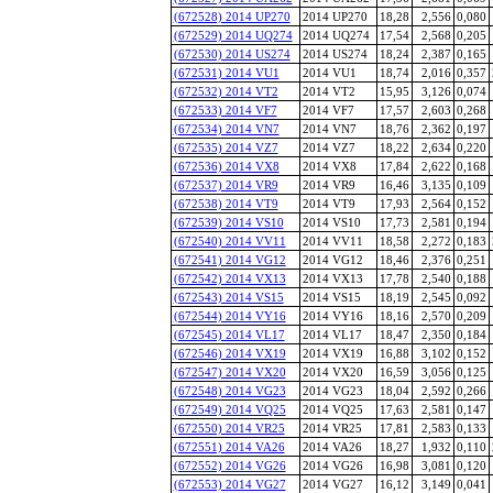
(672528) 2014 UP270
2014 UP270
18,28
2,556
0,080
(672529) 2014 UQ274
2014 UQ274
17,54
2,568
0,205
(672530) 2014 US274
2014 US274
18,24
2,387
0,165
(672531) 2014 VU1
2014 VU1
18,74
2,016
0,357
(672532) 2014 VT2
2014 VT2
15,95
3,126
0,074
(672533) 2014 VF7
2014 VF7
17,57
2,603
0,268
(672534) 2014 VN7
2014 VN7
18,76
2,362
0,197
(672535) 2014 VZ7
2014 VZ7
18,22
2,634
0,220
(672536) 2014 VX8
2014 VX8
17,84
2,622
0,168
(672537) 2014 VR9
2014 VR9
16,46
3,135
0,109
(672538) 2014 VT9
2014 VT9
17,93
2,564
0,152
(672539) 2014 VS10
2014 VS10
17,73
2,581
0,194
(672540) 2014 VV11
2014 VV11
18,58
2,272
0,183
(672541) 2014 VG12
2014 VG12
18,46
2,376
0,251
(672542) 2014 VX13
2014 VX13
17,78
2,540
0,188
(672543) 2014 VS15
2014 VS15
18,19
2,545
0,092
(672544) 2014 VY16
2014 VY16
18,16
2,570
0,209
(672545) 2014 VL17
2014 VL17
18,47
2,350
0,184
(672546) 2014 VX19
2014 VX19
16,88
3,102
0,152
(672547) 2014 VX20
2014 VX20
16,59
3,056
0,125
(672548) 2014 VG23
2014 VG23
18,04
2,592
0,266
(672549) 2014 VQ25
2014 VQ25
17,63
2,581
0,147
(672550) 2014 VR25
2014 VR25
17,81
2,583
0,133
(672551) 2014 VA26
2014 VA26
18,27
1,932
0,110
(672552) 2014 VG26
2014 VG26
16,98
3,081
0,120
(672553) 2014 VG27
2014 VG27
16,12
3,149
0,041