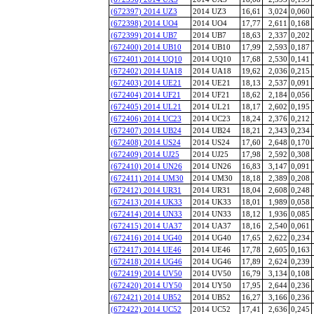
(672397) 2014 UZ3
2014 UZ3
16,61
3,024
0,060
(672398) 2014 UO4
2014 UO4
17,77
2,611
0,168
(672399) 2014 UB7
2014 UB7
18,63
2,337
0,202
(672400) 2014 UB10
2014 UB10
17,99
2,593
0,187
(672401) 2014 UQ10
2014 UQ10
17,68
2,530
0,141
(672402) 2014 UA18
2014 UA18
19,62
2,036
0,215
(672403) 2014 UE21
2014 UE21
18,13
2,537
0,091
(672404) 2014 UF21
2014 UF21
18,62
2,184
0,056
(672405) 2014 UL21
2014 UL21
18,17
2,602
0,195
(672406) 2014 UC23
2014 UC23
18,24
2,376
0,212
(672407) 2014 UB24
2014 UB24
18,21
2,343
0,234
(672408) 2014 US24
2014 US24
17,60
2,648
0,170
(672409) 2014 UJ25
2014 UJ25
17,98
2,592
0,308
(672410) 2014 UN26
2014 UN26
16,83
3,147
0,091
(672411) 2014 UM30
2014 UM30
18,18
2,389
0,208
(672412) 2014 UR31
2014 UR31
18,04
2,608
0,248
(672413) 2014 UK33
2014 UK33
18,01
1,989
0,058
(672414) 2014 UN33
2014 UN33
18,12
1,936
0,085
(672415) 2014 UA37
2014 UA37
18,16
2,540
0,061
(672416) 2014 UG40
2014 UG40
17,65
2,622
0,234
(672417) 2014 UE46
2014 UE46
17,78
2,605
0,163
(672418) 2014 UG46
2014 UG46
17,89
2,624
0,239
(672419) 2014 UV50
2014 UV50
16,79
3,134
0,108
(672420) 2014 UY50
2014 UY50
17,95
2,644
0,236
(672421) 2014 UB52
2014 UB52
16,27
3,166
0,236
(672422) 2014 UC52
2014 UC52
17,41
2,636
0,245