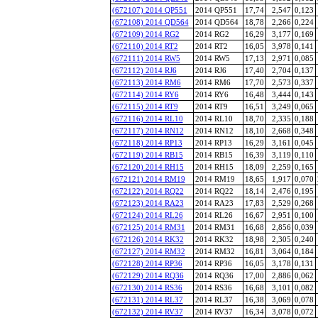
(672107) 2014 QP551
2014 QP551
17,74
2,547
0,123
(672108) 2014 QD564
2014 QD564
18,78
2,266
0,224
(672109) 2014 RG2
2014 RG2
16,29
3,177
0,169
(672110) 2014 RT2
2014 RT2
16,05
3,978
0,141
(672111) 2014 RW5
2014 RW5
17,13
2,971
0,085
(672112) 2014 RJ6
2014 RJ6
17,40
2,704
0,137
(672113) 2014 RM6
2014 RM6
17,70
2,573
0,337
(672114) 2014 RY6
2014 RY6
16,48
3,444
0,143
(672115) 2014 RT9
2014 RT9
16,51
3,249
0,065
(672116) 2014 RL10
2014 RL10
18,70
2,335
0,188
(672117) 2014 RN12
2014 RN12
18,10
2,668
0,348
(672118) 2014 RP13
2014 RP13
16,29
3,161
0,045
(672119) 2014 RB15
2014 RB15
16,39
3,119
0,110
(672120) 2014 RH15
2014 RH15
18,09
2,259
0,165
(672121) 2014 RM19
2014 RM19
18,65
1,917
0,070
(672122) 2014 RQ22
2014 RQ22
18,14
2,476
0,195
(672123) 2014 RA23
2014 RA23
17,83
2,529
0,268
(672124) 2014 RL26
2014 RL26
16,67
2,951
0,100
(672125) 2014 RM31
2014 RM31
16,68
2,856
0,039
(672126) 2014 RK32
2014 RK32
18,98
2,305
0,240
(672127) 2014 RM32
2014 RM32
16,81
3,064
0,184
(672128) 2014 RP36
2014 RP36
16,05
3,178
0,131
(672129) 2014 RQ36
2014 RQ36
17,00
2,886
0,062
(672130) 2014 RS36
2014 RS36
16,68
3,101
0,082
(672131) 2014 RL37
2014 RL37
16,38
3,069
0,078
(672132) 2014 RV37
2014 RV37
16,34
3,078
0,072