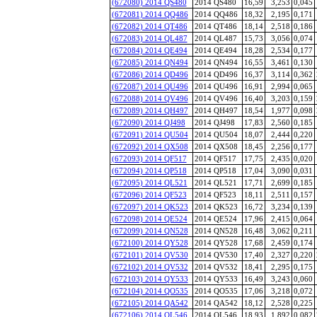
(672080) 2014 QS480
2014 QS480
16,59
3,253
0,045
(672081) 2014 QQ486
2014 QQ486
18,32
2,195
0,171
(672082) 2014 QT486
2014 QT486
18,14
2,518
0,186
(672083) 2014 QL487
2014 QL487
15,73
3,056
0,074
(672084) 2014 QE494
2014 QE494
18,28
2,534
0,177
(672085) 2014 QN494
2014 QN494
16,55
3,461
0,130
(672086) 2014 QD496
2014 QD496
16,37
3,114
0,362
(672087) 2014 QU496
2014 QU496
16,91
2,994
0,065
(672088) 2014 QV496
2014 QV496
16,40
3,203
0,159
(672089) 2014 QH497
2014 QH497
18,54
1,977
0,098
(672090) 2014 QJ498
2014 QJ498
17,83
2,560
0,185
(672091) 2014 QU504
2014 QU504
18,07
2,444
0,220
(672092) 2014 QX508
2014 QX508
18,45
2,256
0,177
(672093) 2014 QF517
2014 QF517
17,75
2,435
0,020
(672094) 2014 QP518
2014 QP518
17,04
3,090
0,031
(672095) 2014 QL521
2014 QL521
17,71
2,699
0,185
(672096) 2014 QF523
2014 QF523
18,11
2,511
0,157
(672097) 2014 QK523
2014 QK523
16,72
3,234
0,139
(672098) 2014 QE524
2014 QE524
17,96
2,415
0,064
(672099) 2014 QN528
2014 QN528
16,48
3,062
0,211
(672100) 2014 QY528
2014 QY528
17,68
2,459
0,174
(672101) 2014 QV530
2014 QV530
17,40
2,327
0,220
(672102) 2014 QV532
2014 QV532
18,41
2,295
0,175
(672103) 2014 QY533
2014 QY533
16,49
3,243
0,060
(672104) 2014 QO535
2014 QO535
17,06
3,218
0,072
(672105) 2014 QA542
2014 QA542
18,12
2,528
0,225
(672106) 2014 QL546
2014 QL546
18,93
1,892
0,082