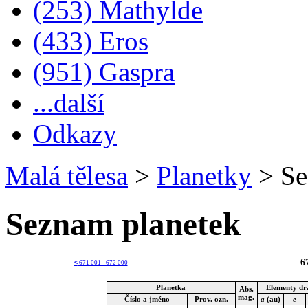
(253) Mathylde
(433) Eros
(951) Gaspra
...další
Odkazy
Malá tělesa
>
Planetky
>
Se
Seznam planetek
6
<
671 001 - 672 000
Planetka
Elementy dr
Abs.
mag.
Číslo a jméno
Prov. ozn.
a
(au)
e