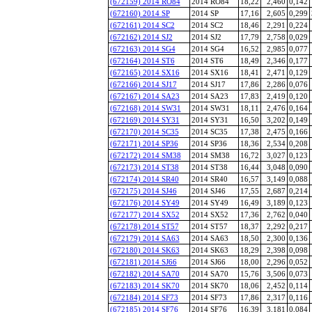
(672159) 2014 RO84
2014 RO84
18,22
2,460
0,142
(672160) 2014 SP
2014 SP
17,16
2,605
0,299
(672161) 2014 SC2
2014 SC2
18,46
2,291
0,224
(672162) 2014 SJ2
2014 SJ2
17,79
2,758
0,029
(672163) 2014 SG4
2014 SG4
16,52
2,985
0,077
(672164) 2014 ST6
2014 ST6
18,49
2,346
0,177
(672165) 2014 SX16
2014 SX16
18,41
2,471
0,129
(672166) 2014 SJ17
2014 SJ17
17,86
2,286
0,076
(672167) 2014 SA23
2014 SA23
17,83
2,419
0,120
(672168) 2014 SW31
2014 SW31
18,11
2,476
0,164
(672169) 2014 SY31
2014 SY31
16,50
3,202
0,149
(672170) 2014 SC35
2014 SC35
17,38
2,475
0,166
(672171) 2014 SP36
2014 SP36
18,36
2,534
0,208
(672172) 2014 SM38
2014 SM38
16,72
3,027
0,123
(672173) 2014 ST38
2014 ST38
16,44
3,048
0,090
(672174) 2014 SR40
2014 SR40
16,57
3,149
0,088
(672175) 2014 SJ46
2014 SJ46
17,55
2,687
0,214
(672176) 2014 SY49
2014 SY49
16,49
3,189
0,123
(672177) 2014 SX52
2014 SX52
17,36
2,762
0,040
(672178) 2014 ST57
2014 ST57
18,37
2,292
0,217
(672179) 2014 SA63
2014 SA63
18,50
2,300
0,136
(672180) 2014 SK63
2014 SK63
18,29
2,398
0,098
(672181) 2014 SJ66
2014 SJ66
18,00
2,296
0,052
(672182) 2014 SA70
2014 SA70
15,76
3,506
0,073
(672183) 2014 SK70
2014 SK70
18,06
2,452
0,114
(672184) 2014 SF73
2014 SF73
17,86
2,317
0,116
(672185) 2014 SF76
2014 SF76
16,39
3,181
0,084