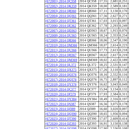
(672001) 2014 QC358
2014 QC358
17,55
2,681
0,251
(672002) 2014 QK359
2014 QK359
18,00
2,589
0,181
(672003) 2014 QB360
2014 QB360
17,11
3,130
0,170
(672004) 2014 QQ361
2014 QQ361
17,56
2,627
0,271
(672005) 2014 QT361
2014 QT361
17,03
3,015
0,097
(672006) 2014 QE362
2014 QE362
17,78
2,293
0,249
(672007) 2014 QD363
2014 QD363
18,67
1,915
0,076
(672008) 2014 QU365
2014 QU365
18,24
2,353
0,254
(672009) 2014 QB366
2014 QB366
18,06
2,547
0,190
(672010) 2014 QM366
2014 QM366
18,07
2,614
0,223
(672011) 2014 QU366
2014 QU366
17,73
2,613
0,218
(672012) 2014 QH367
2014 QH367
18,02
2,617
0,219
(672013) 2014 QM369
2014 QM369
18,02
2,422
0,189
(672014) 2014 QL372
2014 QL372
18,25
2,531
0,147
(672015) 2014 QX375
2014 QX375
17,26
3,110
0,158
(672016) 2014 QO376
2014 QO376
18,16
2,552
0,116
(672017) 2014 QQ376
2014 QQ376
16,75
2,897
0,112
(672018) 2014 QY376
2014 QY376
16,62
3,043
0,049
(672019) 2014 QC377
2014 QC377
15,94
3,134
0,132
(672020) 2014 QF379
2014 QF379
17,93
2,584
0,311
(672021) 2014 QY384
2014 QY384
18,49
2,316
0,197
(672022) 2014 QS387
2014 QS387
16,56
3,075
0,178
(672023) 2014 QJ389
2014 QJ389
16,60
3,020
0,097
(672024) 2014 QQ390
2014 QQ390
18,65
1,956
0,094
(672025) 2014 QT390
2014 QT390
17,07
2,609
0,414
(672026) 2014 QZ393
2014 QZ393
16,91
3,150
0,138
(672027) 2014 QO398
2014 QO398
17,90
2,536
0,108