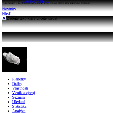
Katalogy objektů
Tato funkce je na stránkách Astronomia nová, testové otázky jsou přidávány postupně...
Novinky
Hledání
Zadejte text, který chcete hledat
Planetky
Dráhy
Vlastnosti
Vznik a vývoj
Seznam
Hledání
Statistika
Analýza