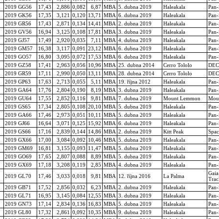
2019 GG56
17,43
2,886
0,082
6,87
MBA
5. dubna 2019
Haleakala
Pan
2019 GK56
17,35
3,121
0,120
13,71
MBA
6. dubna 2019
Haleakala
Pan
2019 GR56
17,43
2,871
0,134
14,41
MBA
2. dubna 2019
Haleakala
Pan
2019 GV56
16,94
3,125
0,108
17,81
MBA
3. dubna 2019
Haleakala
Pan
2019 GJ57
17,49
2,920
0,035
7,11
MBA
4. dubna 2019
Haleakala
Pan
2019 GM57
16,38
3,117
0,091
23,12
MBA
6. dubna 2019
Haleakala
Pan
2019 GO57
16,80
3,095
0,072
17,53
MBA
6. dubna 2019
Haleakala
Pan
2019 GZ58
17,41
2,963
0,056
10,96
MBA
25. dubna 2014
Cerro Tololo
DEC
2019 GR59
17,11
2,990
0,050
13,11
MBA
28. dubna 2014
Cerro Tololo
DEC
2019 GP63
17,63
2,713
0,055
5,11
MBA
19. října 2012
Haleakala
Pan
2019 GA64
17,76
2,804
0,190
8,19
MBA
3. dubna 2019
Haleakala
Pan
2019 GU64
17,55
2,852
0,116
9,81
MBA
7. dubna 2019
Mount Lemmon
Mou
2019 GS65
17,34
2,805
0,108
20,10
MBA
5. dubna 2019
Haleakala
Pan
2019 GA66
17,46
2,973
0,051
10,11
MBA
5. dubna 2019
Haleakala
Pan
2019 GJ66
16,64
3,071
0,125
15,92
MBA
6. dubna 2019
Haleakala
Pan
2019 GS66
17,16
2,839
0,144
14,86
MBA
2. dubna 2019
Kitt Peak
Spac
2019 GX66
17,00
3,084
0,092
10,46
MBA
5. dubna 2019
Haleakala
Pan
2019 GM69
16,81
3,155
0,093
11,47
MBA
5. dubna 2019
Haleakala
Pan
2019 GO69
17,65
2,807
0,088
8,89
MBA
5. dubna 2019
Haleakala
Pan
2019 GX69
17,18
3,208
0,119
2,85
MBA
4. dubna 2019
Haleakala
Pan
Gaia
2019 GL70
17,46
3,033
0,018
9,81
MBA
12. října 2016
La Palma
Trac
2019 GB71
17,52
2,856
0,032
6,23
MBA
2. dubna 2019
Haleakala
Pan
2019 GL71
16,95
3,145
0,084
12,55
MBA
3. dubna 2019
Haleakala
Pan
2019 GN73
17,14
2,834
0,136
16,83
MBA
5. dubna 2019
Haleakala
Pan
2019 GL80
17,32
2,861
0,092
10,35
MBA
9. dubna 2019
Haleakala
Pan