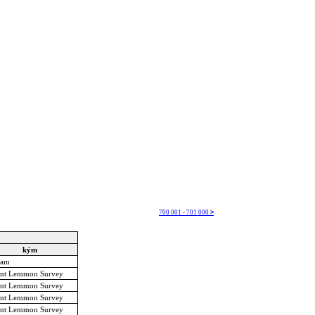
700 001 - 701 000
>
kým
am
nt Lemmon Survey
nt Lemmon Survey
nt Lemmon Survey
nt Lemmon Survey