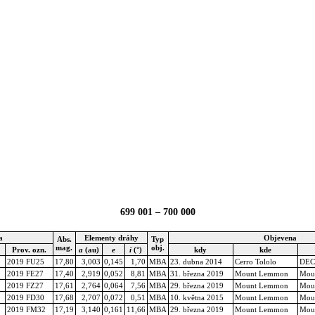
699 001 – 700 000
a
Elementy dráhy
Objevena
Abs.
Typ
mag.
obj.
Prov. ozn.
a
(au)
e
i
(°)
kdy
kde
2019 FU25
17,80
3,003
0,145
1,70
MBA
23. dubna 2014
Cerro Tololo
DEC
2019 FE27
17,40
2,919
0,052
8,81
MBA
31. března 2019
Mount Lemmon
Mou
2019 FZ27
17,61
2,764
0,064
7,56
MBA
29. března 2019
Mount Lemmon
Mou
2019 FD30
17,68
2,707
0,072
0,51
MBA
10. května 2015
Mount Lemmon
Mou
2019 FM32
17,19
3,140
0,161
11,66
MBA
29. března 2019
Mount Lemmon
Mou