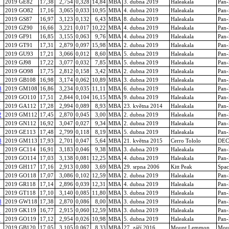
2019 GE82
17,38
2,754
0,328
14,84
MBA
3. dubna 2019
Haleakala
Pan
2019 GO82
17,16
3,065
0,033
10,95
MBA
4. dubna 2019
Haleakala
Pan
2019 GS87
16,97
3,123
0,132
6,43
MBA
8. dubna 2019
Haleakala
Pan
2019 GZ90
16,66
3,221
0,017
10,22
MBA
4. dubna 2019
Haleakala
Pan
2019 GF91
16,85
3,155
0,063
9,76
MBA
4. dubna 2019
Haleakala
Pan
2019 GT91
17,31
2,879
0,097
15,98
MBA
2. dubna 2019
Haleakala
Pan
2019 GU93
17,21
3,066
0,012
8,60
MBA
5. dubna 2019
Haleakala
Pan
2019 GJ98
17,22
3,077
0,032
7,85
MBA
5. dubna 2019
Haleakala
Pan
2019 GO98
17,75
2,812
0,158
3,42
MBA
2. dubna 2019
Haleakala
Pan
2019 GB108
16,98
3,174
0,062
10,89
MBA
3. dubna 2019
Haleakala
Pan
8
2019 GM108
16,86
3,234
0,035
11,11
MBA
6. dubna 2019
Haleakala
Pan
0
2019 GO110
17,51
2,844
0,104
16,15
MBA
9. dubna 2019
Haleakala
Pan
2
2019 GA112
17,28
2,994
0,089
8,93
MBA
23. května 2014
Haleakala
Pan
2
2019 GM112
17,45
2,870
0,045
3,00
MBA
2. dubna 2019
Haleakala
Pan
2
2019 GN112
16,92
3,047
0,027
9,34
MBA
2. dubna 2019
Haleakala
Pan
2019 GE113
17,48
2,799
0,118
8,19
MBA
5. dubna 2019
Haleakala
Pan
3
2019 GM113
17,93
2,701
0,047
5,64
MBA
21. května 2015
Cerro Tololo
DEC
2019 GC114
16,91
3,183
0,046
9,38
MBA
3. dubna 2019
Haleakala
Pan
4
2019 GO114
17,03
3,138
0,081
12,25
MBA
4. dubna 2019
Haleakala
Pan
7
2019 GH117
17,16
2,913
0,080
3,69
MBA
29. srpna 2006
Kitt Peak
Spac
8
2019 GO118
17,07
3,086
0,102
12,59
MBA
2. dubna 2019
Haleakala
Pan
2019 GR118
17,14
2,896
0,039
12,31
MBA
4. dubna 2019
Haleakala
Pan
2019 GT118
17,10
3,140
0,085
11,80
MBA
3. dubna 2019
Haleakala
Pan
8
2019 GW118
17,38
2,870
0,086
8,00
MBA
3. dubna 2019
Haleakala
Pan
9
2019 GK119
16,77
2,915
0,060
12,59
MBA
3. dubna 2019
Haleakala
Pan
9
2019 GO119
17,12
2,954
0,026
10,98
MBA
5. dubna 2019
Haleakala
Pan
2019 GB120
17,05
3,105
0,067
8,33
MBA
27. září 2016
Mount Lemmon
Mou