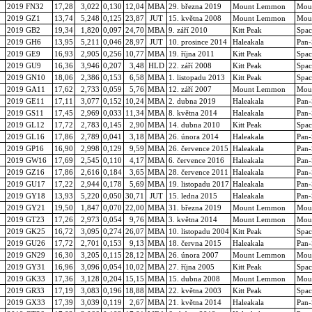
2019 FN32
17,28
3,022
0,130
12,04
MBA
29. března 2019
Mount Lemmon
Mou
2019 GZ1
13,74
5,248
0,125
23,87
JUT
15. května 2008
Mount Lemmon
Mou
2019 GB2
19,34
1,820
0,097
24,70
MBA
9. září 2010
Kitt Peak
Spac
2019 GH6
13,95
5,211
0,046
28,97
JUT
10. prosince 2014
Haleakala
Pan
2019 GE9
16,93
2,905
0,256
10,77
MBA
19. října 2011
Kitt Peak
Spac
2019 GU9
16,36
3,946
0,207
3,48
HLD
22. září 2008
Kitt Peak
Spac
2019 GN10
18,06
2,386
0,153
6,58
MBA
1. listopadu 2013
Kitt Peak
Spac
2019 GA11
17,62
2,733
0,059
5,76
MBA
12. září 2007
Mount Lemmon
Mou
2019 GE11
17,11
3,077
0,152
10,24
MBA
2. dubna 2019
Haleakala
Pan
2019 GS11
17,45
2,969
0,033
11,34
MBA
8. května 2014
Haleakala
Pan
2019 GL12
17,72
2,783
0,145
2,90
MBA
14. dubna 2010
Kitt Peak
Spac
2019 GL16
17,86
2,789
0,041
3,18
MBA
26. února 2014
Haleakala
Pan
2019 GP16
16,90
2,998
0,129
9,59
MBA
26. července 2015
Haleakala
Pan
2019 GW16
17,69
2,545
0,110
4,17
MBA
6. července 2016
Haleakala
Pan
2019 GZ16
17,86
2,616
0,184
3,65
MBA
28. července 2011
Haleakala
Pan
2019 GU17
17,22
2,944
0,178
5,69
MBA
19. listopadu 2017
Haleakala
Pan
2019 GY18
13,93
5,220
0,050
30,71
JUT
15. ledna 2015
Haleakala
Pan
2019 GY21
19,50
1,847
0,070
22,00
MBA
31. března 2019
Mount Lemmon
Mou
2019 GT23
17,26
2,973
0,054
9,76
MBA
3. května 2014
Mount Lemmon
Mou
2019 GK25
16,72
3,095
0,274
26,07
MBA
10. listopadu 2004
Kitt Peak
Spac
2019 GU26
17,72
2,701
0,153
9,13
MBA
18. června 2015
Haleakala
Pan
2019 GN29
16,30
3,205
0,115
28,12
MBA
26. února 2007
Mount Lemmon
Mou
2019 GY31
16,96
3,096
0,054
10,02
MBA
27. října 2005
Kitt Peak
Spac
2019 GK33
17,36
3,128
0,204
15,15
MBA
15. dubna 2008
Mount Lemmon
Mou
2019 GR33
17,19
3,083
0,196
18,88
MBA
22. května 2003
Kitt Peak
Spac
2019 GX33
17,39
3,039
0,119
2,67
MBA
21. května 2014
Haleakala
Pan