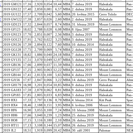
1
2019 GM121
17,16
2,920
0,054
10,44
MBA
7. dubna 2019
Haleakala
Pan
2
2019 GN122
17,40
2,859
0,081
6,57
MBA
2. dubna 2019
Haleakala
Pan
2
2019 GU122
17,57
2,709
0,042
5,60
MBA
20. května 2015
Cerro Tololo
DEC
2
2019 GW122
17,59
2,857
0,026
2,60
MBA
2. dubna 2019
Haleakala
Pan
3
2019 GD123
17,32
2,844
0,057
8,74
MBA
31. března 2019
Mount Lemmon
Mou
2019 GF123
18,02
2,788
0,028
6,08
MBA
8. října 2007
Mount Lemmon
Mou
3
2019 GN123
17,70
2,851
0,007
2,56
MBA
3. dubna 2019
Haleakala
Pan
3
2019 GO123
17,91
2,762
0,022
3,25
MBA
3. dubna 2019
Haleakala
Pan
6
2019 GN126
17,39
2,894
0,122
7,60
MBA
10. dubna 2014
Haleakala
Pan
8
2019 GG128
17,75
2,799
0,069
5,74
MBA
2. dubna 2019
Haleakala
Pan
1
2019 GK131
18,82
1,886
0,040
24,18
MBA
7. dubna 2019
Haleakala
Pan
5
2019 GV135
17,51
3,070
0,049
12,97
MBA
5. dubna 2019
Haleakala
Pan
2019 GB136
17,66
2,899
0,037
11,59
MBA
3. dubna 2019
Haleakala
Pan
2019 GF137
17,25
2,905
0,063
12,22
MBA
4. dubna 2019
Mount Lemmon
Mou
2019 GB144
17,41
2,813
0,100
5,65
MBA
4. dubna 2019
Mount Lemmon
Mou
2019 GJ156
17,97
2,847
0,066
3,22
MBA
14. dubna 2019
Cerro Paranal
Altm
9
2019 GH179
16,98
3,201
0,054
10,85
MBA
9. dubna 2019
Haleakala
Pan
3
2019 GA183
17,59
2,879
0,062
8,81
MBA
9. dubna 2019
Haleakala
Pan
2019 GP183
17,85
2,805
0,033
6,83
MBA
3. dubna 2019
Haleakala
Pan
2019 HX1
17,33
2,797
0,136
8,79
MBA
4. března 2014
Kitt Peak
Spac
2019 HX4
18,46
2,188
0,151
3,95
MBA
6. května 2006
Mount Lemmon
Mou
2019 HF6
16,90
3,055
0,100
7,24
MBA
10. března 2008
Mount Lemmon
Mou
2019 HH6
17,66
3,040
0,239
1,23
MBA
25. dubna 2019
Haleakala
Pan
2019 HO8
17,15
3,116
0,180
2,10
MBA
26. dubna 2019
Mount Lemmon
Mou
2019 HT11
17,13
3,108
0,144
15,07
MBA
26. dubna 2019
Mount Lemmon
Mou
2019 JL2
18,51
1,919
0,099
20,42
MBA
30. září 2001
Palomar
NEA