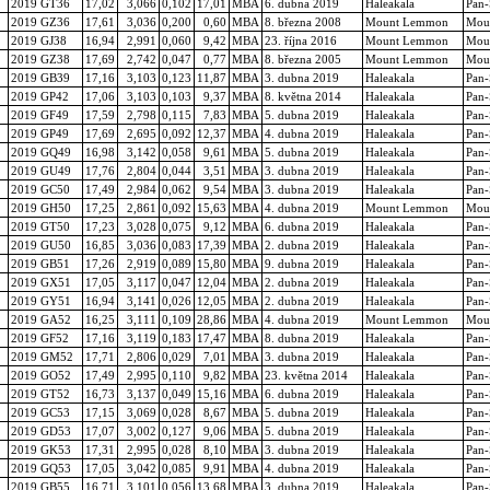
2019 GT36
17,02
3,066
0,102
17,01
MBA
6. dubna 2019
Haleakala
Pan
2019 GZ36
17,61
3,036
0,200
0,60
MBA
8. března 2008
Mount Lemmon
Mou
2019 GJ38
16,94
2,991
0,060
9,42
MBA
23. října 2016
Mount Lemmon
Mou
2019 GZ38
17,69
2,742
0,047
0,77
MBA
8. března 2005
Mount Lemmon
Mou
2019 GB39
17,16
3,103
0,123
11,87
MBA
3. dubna 2019
Haleakala
Pan
2019 GP42
17,06
3,103
0,103
9,37
MBA
8. května 2014
Haleakala
Pan
2019 GF49
17,59
2,798
0,115
7,83
MBA
5. dubna 2019
Haleakala
Pan
2019 GP49
17,69
2,695
0,092
12,37
MBA
4. dubna 2019
Haleakala
Pan
2019 GQ49
16,98
3,142
0,058
9,61
MBA
5. dubna 2019
Haleakala
Pan
2019 GU49
17,76
2,804
0,044
3,51
MBA
3. dubna 2019
Haleakala
Pan
2019 GC50
17,49
2,984
0,062
9,54
MBA
3. dubna 2019
Haleakala
Pan
2019 GH50
17,25
2,861
0,092
15,63
MBA
4. dubna 2019
Mount Lemmon
Mou
2019 GT50
17,23
3,028
0,075
9,12
MBA
6. dubna 2019
Haleakala
Pan
2019 GU50
16,85
3,036
0,083
17,39
MBA
2. dubna 2019
Haleakala
Pan
2019 GB51
17,26
2,919
0,089
15,80
MBA
9. dubna 2019
Haleakala
Pan
2019 GX51
17,05
3,117
0,047
12,04
MBA
2. dubna 2019
Haleakala
Pan
2019 GY51
16,94
3,141
0,026
12,05
MBA
2. dubna 2019
Haleakala
Pan
2019 GA52
16,25
3,111
0,109
28,86
MBA
4. dubna 2019
Mount Lemmon
Mou
2019 GF52
17,16
3,119
0,183
17,47
MBA
8. dubna 2019
Haleakala
Pan
2019 GM52
17,71
2,806
0,029
7,01
MBA
3. dubna 2019
Haleakala
Pan
2019 GO52
17,49
2,995
0,110
9,82
MBA
23. května 2014
Haleakala
Pan
2019 GT52
16,73
3,137
0,049
15,16
MBA
6. dubna 2019
Haleakala
Pan
2019 GC53
17,15
3,069
0,028
8,67
MBA
5. dubna 2019
Haleakala
Pan
2019 GD53
17,07
3,002
0,127
9,06
MBA
5. dubna 2019
Haleakala
Pan
2019 GK53
17,31
2,995
0,028
8,10
MBA
3. dubna 2019
Haleakala
Pan
2019 GQ53
17,05
3,042
0,085
9,91
MBA
4. dubna 2019
Haleakala
Pan
2019 GB55
16,71
3,101
0,056
13,68
MBA
3. dubna 2019
Haleakala
Pan