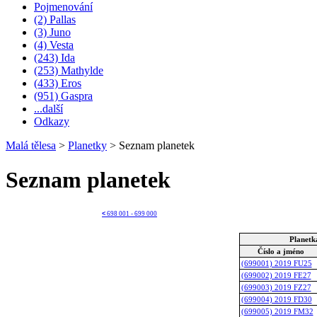
Pojmenování
(2) Pallas
(3) Juno
(4) Vesta
(243) Ida
(253) Mathylde
(433) Eros
(951) Gaspra
...další
Odkazy
Malá tělesa
>
Planetky
>
Seznam planetek
Seznam planetek
<
698 001 - 699 000
Planetk
Číslo a jméno
(699001) 2019 FU25
(699002) 2019 FE27
(699003) 2019 FZ27
(699004) 2019 FD30
(699005) 2019 FM32