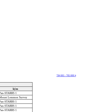
784 001 - 785 000
>
kým
Pan-STARRS 1
Mount Lemmon Survey
Pan-STARRS 1
Pan-STARRS 1
Pan-STARRS 1