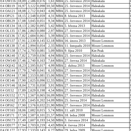
014 OW116
18,09
2,586
0,076
1,61
MBA
25. července 2014
Haleakala
014 OR119
16,97
3,122
0,098
10,50
MBA
25. července 2014
Haleakala
014 OA121
18,08
2,712
0,043
4,06
MBA
25. července 2014
Haleakala
014 OP121
18,15
2,548
0,059
4,31
MBA
8. března 2013
Haleakala
014 OB129
17,08
3,045
0,051
9,34
MBA
25. července 2014
Haleakala
014 OE134
18,13
2,582
0,095
5,42
MBA
5. března 2013
Haleakala
014 OL135
17,86
2,863
0,080
2,97
MBA
27. července 2014
Haleakala
014 OZ136
17,82
2,684
0,061
5,39
MBA
25. července 2014
Haleakala
014 OY137
17,91
2,530
0,145
12,18
MBA
16. února 2013
Mount Lemmon
014 OE138
17,41
2,994
0,054
2,35
MBA
11. listopadu 2010
Mount Lemmon
014 OY138
17,74
2,793
0,081
5,09
MBA
9. října 2010
Kitt Peak
014 OK140
17,82
2,759
0,036
4,94
MBA
25. července 2014
Haleakala
014 OW140
17,46
2,740
0,163
7,64
MBA
27. června 2014
Haleakala
014 OQ142
18,23
2,595
0,017
4,99
MBA
2. dubna 2013
Mount Lemmon
014 OK144
17,79
2,749
0,041
6,10
MBA
27. července 2014
Haleakala
014 ON144
17,98
2,553
0,081
15,06
MBA
27. července 2014
Haleakala
014 OE146
17,90
2,625
0,096
12,55
MBA
27. července 2014
Haleakala
014 OV146
18,04
2,731
0,058
3,91
MBA
27. července 2014
Haleakala
014 OJ152
17,89
2,629
0,198
4,54
MBA
27. července 2014
Haleakala
014 OU152
17,71
2,567
0,065
16,09
MBA
27. července 2014
Haleakala
014 OG162
17,85
2,645
0,202
14,09
MBA
25. června 2014
Mount Lemmon
014 OP162
17,90
2,576
0,032
21,90
MBA
27. července 2014
Haleakala
014 OY165
18,06
2,682
0,015
5,74
MBA
11. září 2010
Mount Lemmon
014 OF171
17,59
2,587
0,101
21,57
MBA
18. ledna 2008
Mount Lemmon
014 ON173
17,49
2,607
0,193
14,50
MBA
3. července 2014
Haleakala
014 OD177
17,94
2,703
0,219
4,43
MBA
4. června 2014
Haleakala
014 OL177
17,93
2,533
0,143
6,27
MBA
29. ledna 2009
Mount Lemmon