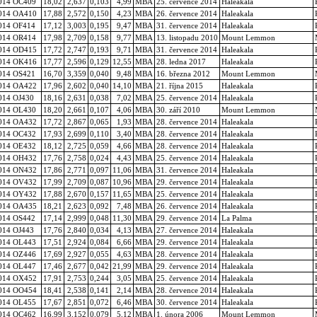
014 OC409
18,02
2,637
0,103
4,99
MBA
25. července 2014
Haleakala
014 OA410
17,88
2,572
0,150
4,23
MBA
26. července 2014
Haleakala
014 OF414
17,12
3,003
0,195
9,47
MBA
31. července 2014
Haleakala
014 OR414
17,98
2,709
0,158
9,77
MBA
13. listopadu 2010
Mount Lemmon
014 OD415
17,72
2,747
0,193
9,71
MBA
31. července 2014
Haleakala
014 OK416
17,77
2,596
0,129
12,55
MBA
28. ledna 2017
Haleakala
014 OS421
16,70
3,359
0,040
9,48
MBA
16. března 2012
Mount Lemmon
014 OA422
17,96
2,602
0,040
14,10
MBA
21. října 2015
Haleakala
014 OJ430
18,16
2,631
0,038
7,02
MBA
25. července 2014
Haleakala
014 OL430
18,20
2,661
0,107
4,06
MBA
30. září 2010
Mount Lemmon
014 OA432
17,72
2,867
0,065
1,93
MBA
28. července 2014
Haleakala
014 OC432
17,93
2,699
0,110
3,40
MBA
28. července 2014
Haleakala
014 OE432
18,12
2,725
0,059
4,66
MBA
28. července 2014
Haleakala
014 OH432
17,76
2,758
0,024
4,43
MBA
25. července 2014
Haleakala
014 ON432
17,86
2,771
0,097
11,06
MBA
31. července 2014
Haleakala
014 OV432
17,99
2,709
0,087
10,96
MBA
29. července 2014
Haleakala
014 OY432
17,88
2,670
0,157
11,65
MBA
25. července 2014
Haleakala
014 OA435
18,21
2,623
0,092
7,48
MBA
26. července 2014
Haleakala
014 OS442
17,14
2,999
0,048
11,30
MBA
29. července 2014
La Palma
014 OJ443
17,76
2,840
0,034
4,13
MBA
27. července 2014
Haleakala
014 OL443
17,51
2,924
0,084
6,66
MBA
29. července 2014
Haleakala
014 OZ446
17,69
2,927
0,055
4,63
MBA
28. července 2014
Haleakala
014 OL447
17,46
2,677
0,042
21,99
MBA
29. července 2014
Haleakala
014 OX452
17,91
2,753
0,244
3,05
MBA
25. července 2014
Haleakala
014 OO454
18,41
2,538
0,141
2,14
MBA
28. července 2014
Haleakala
014 OL455
17,67
2,851
0,072
6,46
MBA
30. července 2014
Haleakala
014 OC462
16,99
3,152
0,079
5,12
MBA
1. února 2006
Mount Lemmon