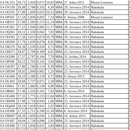
014 OL325
16,75
3,420
0,071
10,82
MBA
27. ledna 2011
Mount Lemmon
014 OV330
18,08
2,768
0,102
4,39
MBA
29. července 2014
Haleakala
014 OG331
17,89
2,609
0,025
10,12
MBA
29. července 2014
Haleakala
014 OP345
17,54
2,830
0,002
7,14
MBA
6. března 2008
Mount Lemmon
014 OR351
17,99
2,583
0,115
11,14
MBA
28. července 2014
Haleakala
014 OC361
17,23
2,940
0,081
11,17
MBA
28. července 2014
Haleakala
014 OQ361
18,12
2,550
0,042
7,03
MBA
29. července 2014
Haleakala
014 OO362
17,36
3,015
0,074
10,78
MBA
29. července 2014
Haleakala
014 OD369
17,76
2,639
0,078
8,92
MBA
30. července 2014
Haleakala
014 OK370
18,36
2,530
0,026
4,75
MBA
30. července 2014
Haleakala
014 OH371
18,07
2,709
0,169
6,02
MBA
25. července 2014
Haleakala
014 OO380
17,57
2,787
0,164
7,79
MBA
31. května 2014
Haleakala
014 OP396
18,15
2,703
0,142
5,04
MBA
25. července 2014
Haleakala
014 OA397
17,80
2,760
0,114
9,30
MBA
25. července 2014
Haleakala
014 OH399
18,03
2,849
0,082
1,23
MBA
25. července 2014
Haleakala
014 OG400
18,10
2,580
0,129
4,72
MBA
8. března 2013
Haleakala
014 OL403
18,09
2,757
0,071
2,58
MBA
25. července 2014
Haleakala
014 OJ404
17,81
2,660
0,130
9,89
MBA
25. července 2014
Haleakala
014 OB405
17,46
2,526
0,181
7,02
MBA
6. června 2014
Haleakala
014 OG406
17,55
2,775
0,153
11,64
MBA
25. července 2014
Haleakala
014 OH406
17,99
2,716
0,043
1,66
MBA
25. července 2014
Haleakala
014 OQ406
18,24
2,618
0,041
2,03
MBA
25. července 2014
Haleakala
014 OZ406
17,55
2,711
0,106
15,18
MBA
6. července 2014
Haleakala
014 OM407
18,20
2,659
0,044
2,33
MBA
10. dubna 2013
Haleakala
014 OV407
18,04
2,728
0,096
2,93
MBA
25. července 2014
Haleakala
014 OZ408
17,55
2,836
0,021
3,04
MBA
25. července 2014
Haleakala