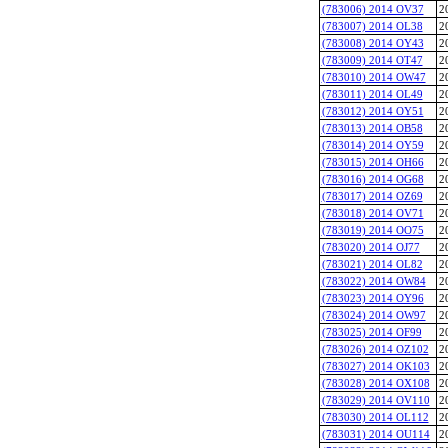
(783006) 2014 OV37
2
(783007) 2014 OL38
2
(783008) 2014 OY43
2
(783009) 2014 OT47
2
(783010) 2014 OW47
2
(783011) 2014 OL49
2
(783012) 2014 OY51
2
(783013) 2014 OB58
2
(783014) 2014 OY59
2
(783015) 2014 OH66
2
(783016) 2014 OG68
2
(783017) 2014 OZ69
2
(783018) 2014 OV71
2
(783019) 2014 OO75
2
(783020) 2014 OJ77
2
(783021) 2014 OL82
2
(783022) 2014 OW84
2
(783023) 2014 OY96
2
(783024) 2014 OW97
2
(783025) 2014 OF99
2
(783026) 2014 OZ102
2
(783027) 2014 OK103
2
(783028) 2014 OX108
2
(783029) 2014 OV110
2
(783030) 2014 OL112
2
(783031) 2014 OU114
2