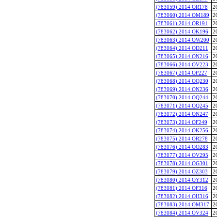
(783059) 2014 OR178
2
(783060) 2014 OM189
2
(783061) 2014 OR191
2
(783062) 2014 OK196
2
(783063) 2014 OW200
2
(783064) 2014 OD211
2
(783065) 2014 ON216
2
(783066) 2014 OV223
2
(783067) 2014 OP227
2
(783068) 2014 OQ230
2
(783069) 2014 ON236
2
(783070) 2014 OQ244
2
(783071) 2014 OQ245
2
(783072) 2014 ON247
2
(783073) 2014 OF249
2
(783074) 2014 OK256
2
(783075) 2014 OR278
2
(783076) 2014 OO283
2
(783077) 2014 OV295
2
(783078) 2014 OG301
2
(783079) 2014 OZ303
2
(783080) 2014 OY312
2
(783081) 2014 OF316
2
(783082) 2014 OH316
2
(783083) 2014 OM317
2
(783084) 2014 OV324
2