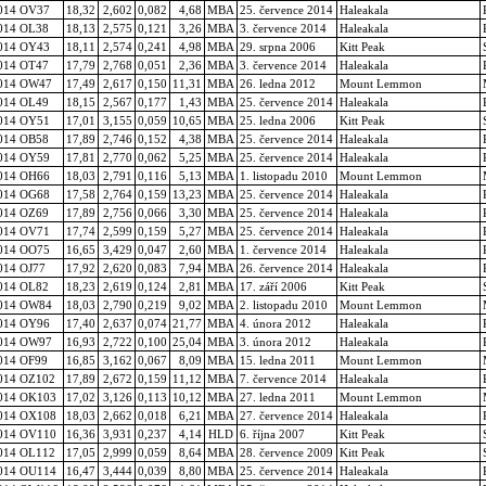
014 OV37
18,32
2,602
0,082
4,68
MBA
25. července 2014
Haleakala
014 OL38
18,13
2,575
0,121
3,26
MBA
3. července 2014
Haleakala
014 OY43
18,11
2,574
0,241
4,98
MBA
29. srpna 2006
Kitt Peak
014 OT47
17,79
2,768
0,051
2,36
MBA
3. července 2014
Haleakala
014 OW47
17,49
2,617
0,150
11,31
MBA
26. ledna 2012
Mount Lemmon
014 OL49
18,15
2,567
0,177
1,43
MBA
25. července 2014
Haleakala
014 OY51
17,01
3,155
0,059
10,65
MBA
25. ledna 2006
Kitt Peak
014 OB58
17,89
2,746
0,152
4,38
MBA
25. července 2014
Haleakala
014 OY59
17,81
2,770
0,062
5,25
MBA
25. července 2014
Haleakala
014 OH66
18,03
2,791
0,116
5,13
MBA
1. listopadu 2010
Mount Lemmon
014 OG68
17,58
2,764
0,159
13,23
MBA
25. července 2014
Haleakala
014 OZ69
17,89
2,756
0,066
3,30
MBA
25. července 2014
Haleakala
014 OV71
17,74
2,599
0,159
5,27
MBA
25. července 2014
Haleakala
014 OO75
16,65
3,429
0,047
2,60
MBA
1. července 2014
Haleakala
014 OJ77
17,92
2,620
0,083
7,94
MBA
26. července 2014
Haleakala
014 OL82
18,23
2,619
0,124
2,81
MBA
17. září 2006
Kitt Peak
014 OW84
18,03
2,790
0,219
9,02
MBA
2. listopadu 2010
Mount Lemmon
014 OY96
17,40
2,637
0,074
21,77
MBA
4. února 2012
Haleakala
014 OW97
16,93
2,722
0,100
25,04
MBA
3. února 2012
Haleakala
014 OF99
16,85
3,162
0,067
8,09
MBA
15. ledna 2011
Mount Lemmon
014 OZ102
17,89
2,672
0,159
11,12
MBA
7. července 2014
Haleakala
014 OK103
17,02
3,126
0,113
10,12
MBA
27. ledna 2011
Mount Lemmon
014 OX108
18,03
2,662
0,018
6,21
MBA
27. července 2014
Haleakala
014 OV110
16,36
3,931
0,237
4,14
HLD
6. října 2007
Kitt Peak
014 OL112
17,05
2,999
0,059
8,64
MBA
28. července 2009
Kitt Peak
014 OU114
16,47
3,444
0,039
8,80
MBA
25. července 2014
Haleakala