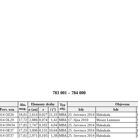
783 001 – 784 000
Elementy dráhy
Objevena
Abs.
Typ
mag.
obj.
Prov. ozn.
a
(au)
e
i
(°)
kdy
kde
014 OZ26
18,01
2,614
0,027
21,33
MBA
25. července 2014
Haleakala
014 OL29
17,72
2,886
0,074
1,42
MBA
17. října 2010
Mount Lemmon
014 OW34
17,85
2,747
0,102
4,04
MBA
25. července 2014
Haleakala
014 OE37
17,25
3,006
0,131
10,64
MBA
25. července 2014
Haleakala
014 OT37
17,61
2,971
0,105
1,38
MBA
25. července 2014
Haleakala