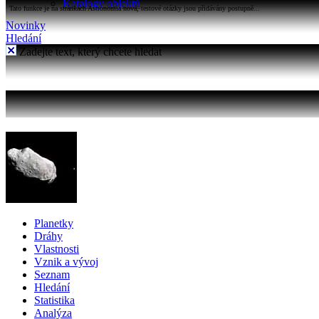
Katalogy objektů
Tato funkce je na stránkách Astronomia nová, testové otázky jsou přidávány postupně...
Novinky
Hledání
Zadejte text, který chcete hledat
Planetky
Dráhy
Vlastnosti
Vznik a vývoj
Seznam
Hledání
Statistika
Analýza