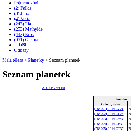
Pojmenování
(2) Pallas
(3) Juno
(4) Vesta
(243) Ida
(253) Mathylde
(433) Eros
(951) Gaspra
...další
Odkazy
Malá tělesa
>
Planetky
>
Seznam planetek
Seznam planetek
<
782 001 - 783 000
Planetka
Číslo a jméno
(783001) 2014 OZ26
2
(783002) 2014 OL29
2
(783003) 2014 OW34
2
(783004) 2014 OE37
2
(783005) 2014 OT37
2