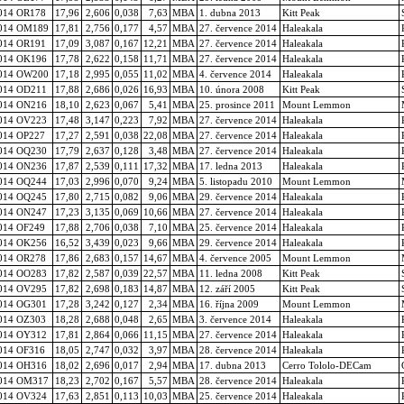
014 OR178
17,96
2,606
0,038
7,63
MBA
1. dubna 2013
Kitt Peak
014 OM189
17,81
2,756
0,177
4,57
MBA
27. července 2014
Haleakala
014 OR191
17,09
3,087
0,167
12,21
MBA
27. července 2014
Haleakala
014 OK196
17,78
2,622
0,158
11,71
MBA
27. července 2014
Haleakala
014 OW200
17,18
2,995
0,055
11,02
MBA
4. července 2014
Haleakala
014 OD211
17,88
2,686
0,026
16,93
MBA
10. února 2008
Kitt Peak
014 ON216
18,10
2,623
0,067
5,41
MBA
25. prosince 2011
Mount Lemmon
014 OV223
17,48
3,147
0,223
7,92
MBA
27. července 2014
Haleakala
014 OP227
17,27
2,591
0,038
22,08
MBA
27. července 2014
Haleakala
014 OQ230
17,79
2,637
0,128
3,48
MBA
27. července 2014
Haleakala
014 ON236
17,87
2,539
0,111
17,32
MBA
17. ledna 2013
Haleakala
014 OQ244
17,03
2,996
0,070
9,24
MBA
5. listopadu 2010
Mount Lemmon
014 OQ245
17,80
2,715
0,082
9,06
MBA
29. července 2014
Haleakala
014 ON247
17,23
3,135
0,069
10,66
MBA
27. července 2014
Haleakala
014 OF249
17,88
2,706
0,038
7,10
MBA
25. července 2014
Haleakala
014 OK256
16,52
3,439
0,023
9,66
MBA
29. července 2014
Haleakala
014 OR278
17,86
2,683
0,157
14,67
MBA
4. července 2005
Mount Lemmon
014 OO283
17,82
2,587
0,039
22,57
MBA
11. ledna 2008
Kitt Peak
014 OV295
17,82
2,698
0,183
14,87
MBA
12. září 2005
Kitt Peak
014 OG301
17,28
3,242
0,127
2,34
MBA
16. října 2009
Mount Lemmon
014 OZ303
18,28
2,688
0,048
2,65
MBA
3. července 2014
Haleakala
014 OY312
17,81
2,864
0,066
11,15
MBA
27. července 2014
Haleakala
014 OF316
18,05
2,747
0,032
3,97
MBA
28. července 2014
Haleakala
014 OH316
18,02
2,696
0,017
2,94
MBA
17. dubna 2013
Cerro Tololo-DECam
014 OM317
18,23
2,702
0,167
5,57
MBA
28. července 2014
Haleakala
014 OV324
17,63
2,851
0,113
10,03
MBA
25. července 2014
Haleakala