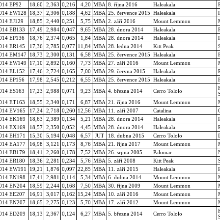
014 EP92
18,60
2,363
0,216
4,20
MBA
8. října 2016
Haleakala
014 EW128
18,37
2,306
0,188
4,62
MBA
25. července 2015
Haleakala
014 EJ129
18,85
2,440
0,251
5,75
MBA
2. září 2016
Mount Lemmon
014 EB133
17,49
2,984
0,047
9,65
MBA
28. února 2014
Haleakala
014 EP136
18,76
2,374
0,065
1,84
MBA
28. února 2014
Haleakala
014 ER145
17,36
2,785
0,077
11,84
MBA
28. ledna 2014
Kitt Peak
014 EM147
18,73
2,300
0,131
6,58
MBA
25. července 2015
Haleakala
014 EW149
17,10
2,892
0,160
7,73
MBA
27. září 2016
Mount Lemmon
014 EL152
17,46
2,724
0,165
7,00
MBA
29. června 2015
Haleakala
014 EP156
17,98
2,545
0,212
6,55
MBA
25. července 2015
Haleakala
014 ES163
17,23
2,988
0,071
9,23
MBA
4. března 2014
Cerro Tololo
014 ET163
18,55
2,340
0,171
6,87
MBA
21. října 2016
Mount Lemmon
014 EV165
17,24
2,718
0,260
12,56
MBA
11. září 2007
Catalina
014 EK169
18,63
2,389
0,134
5,21
MBA
28. února 2014
Haleakala
014 EX169
18,57
2,350
0,052
4,45
MBA
28. února 2014
Haleakala
014 EH171
15,30
5,194
0,048
6,57
JUT
18. dubna 2015
Cerro Tololo
014 EA177
16,98
3,121
0,173
8,76
MBA
21. října 2017
Mount Lemmon
014 EB179
18,41
2,260
0,178
7,52
MBA
26. srpna 2005
Palomar
014 ER180
18,36
2,281
0,234
5,76
MBA
5. září 2008
Kitt Peak
014 EW191
19,21
1,876
0,097
22,85
MBA
11. září 2015
Haleakala
014 EN198
17,41
2,981
0,114
5,34
MBA
6. dubna 2014
Mount Lemmon
014 EN204
18,59
2,244
0,168
7,50
MBA
30. října 2009
Mount Lemmon
014 EE207
16,91
3,017
0,162
15,24
MBA
10. září 2016
Mount Lemmon
014 EN207
18,65
2,275
0,123
5,70
MBA
17. září 2012
Mount Lemmon
014 ED209
18,13
2,367
0,124
6,27
MBA
5. března 2014
Cerro Tololo