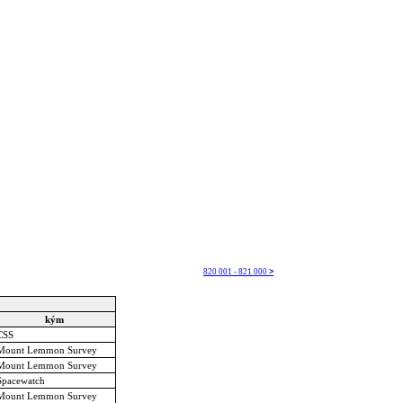
820 001 - 821 000
>
kým
CSS
Mount Lemmon Survey
Mount Lemmon Survey
Spacewatch
Mount Lemmon Survey