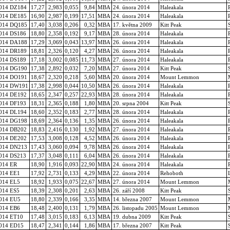
014 DZ184
17,27
2,983
0,055
9,84
MBA
24. února 2014
Haleakala
014 DE185
16,90
2,987
0,199
17,51
MBA
24. února 2014
Haleakala
014 DQ185
17,40
3,038
0,206
0,32
MBA
17. května 2009
Kitt Peak
014 DS186
18,80
2,358
0,192
9,17
MBA
28. února 2014
Haleakala
014 DA188
17,29
3,069
0,043
13,97
MBA
26. února 2014
Haleakala
014 DR189
18,81
2,326
0,120
4,27
MBA
26. února 2014
Haleakala
014 DS189
17,18
3,002
0,085
11,73
MBA
27. února 2014
Haleakala
014 DG190
17,38
2,892
0,032
7,20
MBA
27. února 2014
Kitt Peak
014 DO191
18,67
2,320
0,218
5,60
MBA
20. února 2014
Mount Lemmon
014 DW191
17,38
2,998
0,044
10,50
MBA
26. února 2014
Haleakala
014 DE192
18,65
2,347
0,257
22,93
MBA
28. února 2014
Haleakala
014 DF193
18,31
2,365
0,188
1,80
MBA
20. srpna 2004
Kitt Peak
014 DL194
18,60
2,352
0,183
2,77
MBA
28. února 2014
Haleakala
014 DG198
18,69
2,364
0,136
1,35
MBA
26. února 2014
Haleakala
014 DB202
18,83
2,416
0,130
1,92
MBA
27. února 2014
Haleakala
014 DE202
17,53
3,008
0,128
4,52
MBA
26. února 2014
Haleakala
014 DN213
17,43
3,060
0,094
9,78
MBA
26. února 2014
Haleakala
014 DS213
17,37
3,048
0,111
6,04
MBA
26. února 2014
Haleakala
014 ER
18,90
1,916
0,093
22,90
MBA
24. února 2014
Haleakala
014 EE1
17,92
2,731
0,133
4,29
MBA
22. února 2014
Rehoboth
014 EL5
18,92
1,933
0,075
22,67
MBA
27. února 2014
Mount Lemmon
014 ES5
18,39
2,308
0,201
2,63
MBA
26. září 2008
Kitt Peak
014 EU5
18,80
2,339
0,166
3,35
MBA
14. března 2007
Mount Lemmon
014 EB6
18,48
2,400
0,131
1,79
MBA
26. listopadu 2005
Mount Lemmon
014 ET10
17,48
3,015
0,183
6,13
MBA
19. dubna 2009
Kitt Peak
014 ED15
18,47
2,341
0,144
1,86
MBA
17. března 2007
Kitt Peak