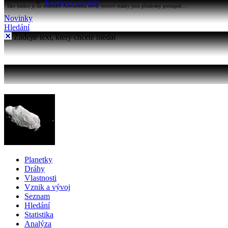
Katalogy objektů
Tato funkce je na stránkách Astronomia nová, testové otázky jsou přidávány postupně...
Novinky
Hledání
Zadejte text, který chcete hledat
Planetky
Dráhy
Vlastnosti
Vznik a vývoj
Seznam
Hledání
Statistika
Analýza