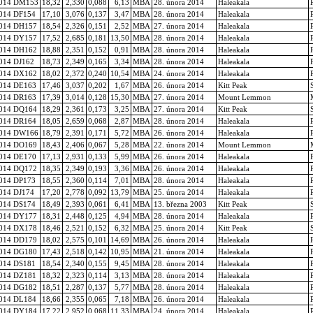
014 DM153
18,32
2,330
0,088
6,13
MBA
28. února 2014
Haleakala
014 DF154
17,10
3,076
0,137
3,47
MBA
28. února 2014
Haleakala
014 DH157
18,54
2,326
0,151
2,52
MBA
27. února 2014
Haleakala
014 DY157
17,52
2,685
0,181
13,50
MBA
28. února 2014
Haleakala
014 DH162
18,88
2,351
0,152
0,91
MBA
28. února 2014
Haleakala
014 DJ162
18,73
2,349
0,165
3,34
MBA
28. února 2014
Haleakala
014 DX162
18,02
2,372
0,240
10,54
MBA
24. února 2014
Haleakala
014 DE163
17,46
3,037
0,202
1,67
MBA
26. února 2014
Kitt Peak
014 DR163
17,39
3,014
0,128
15,30
MBA
27. února 2014
Mount Lemmon
014 DQ164
18,29
2,361
0,173
3,25
MBA
27. února 2014
Kitt Peak
014 DR164
18,05
2,659
0,068
2,87
MBA
28. února 2014
Haleakala
014 DW166
18,79
2,391
0,171
5,72
MBA
26. února 2014
Haleakala
014 DO169
18,43
2,406
0,067
5,28
MBA
22. února 2014
Mount Lemmon
014 DE170
17,13
2,931
0,133
5,99
MBA
26. února 2014
Haleakala
014 DQ172
18,35
2,349
0,193
3,36
MBA
26. února 2014
Haleakala
014 DP173
18,55
2,360
0,114
7,01
MBA
28. února 2014
Haleakala
014 DJ174
17,20
2,778
0,092
13,79
MBA
25. února 2014
Haleakala
014 DS174
18,49
2,393
0,061
6,41
MBA
13. března 2003
Kitt Peak
014 DY177
18,31
2,448
0,125
4,94
MBA
28. února 2014
Haleakala
014 DX178
18,46
2,521
0,152
6,32
MBA
25. února 2014
Kitt Peak
014 DD179
18,02
2,575
0,101
14,69
MBA
26. února 2014
Haleakala
014 DG180
17,43
2,518
0,142
10,95
MBA
21. února 2014
Haleakala
014 DS181
18,54
2,340
0,155
9,45
MBA
28. února 2014
Haleakala
014 DZ181
18,32
2,323
0,114
3,13
MBA
28. února 2014
Haleakala
014 DG182
18,51
2,287
0,137
5,77
MBA
28. února 2014
Haleakala
014 DL184
18,66
2,355
0,065
7,18
MBA
26. února 2014
Haleakala
014 DY184
17,22
2,952
0,068
11,33
MBA
24. února 2014
Haleakala