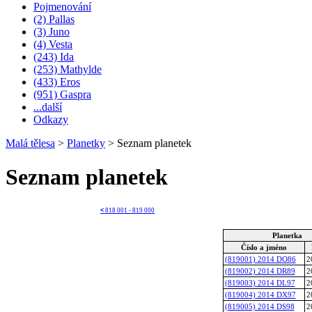
Pojmenování
(2) Pallas
(3) Juno
(4) Vesta
(243) Ida
(253) Mathylde
(433) Eros
(951) Gaspra
...další
Odkazy
Malá tělesa
>
Planetky
>
Seznam planetek
Seznam planetek
<
818 001 - 819 000
Planetka
Číslo a jméno
(819001) 2014 DO86
2
(819002) 2014 DR89
2
(819003) 2014 DL97
2
(819004) 2014 DX97
2
(819005) 2014 DS98
2