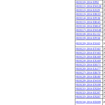
(819110) 2014 EP92
2
(819111) 2014 EW128
2
(819112) 2014 EJ129
2
(819113) 2014 EB133
2
(819114) 2014 EP136
2
(819115) 2014 ER145
2
(819116) 2014 EM147
2
(819117) 2014 EW149
2
(819118) 2014 EL152
2
(819119) 2014 EP156
2
(819120) 2014 ES163
2
(819121) 2014 ET163
2
(819122) 2014 EV165
2
(819123) 2014 EK169
2
(819124) 2014 EX169
2
(819125) 2014 EH171
2
(819126) 2014 EA177
2
(819127) 2014 EB179
2
(819128) 2014 ER180
2
(819129) 2014 EW191
2
(819130) 2014 EN198
2
(819131) 2014 EN204
2
(819132) 2014 EE207
2
(819133) 2014 EN207
2
(819134) 2014 ED209
2