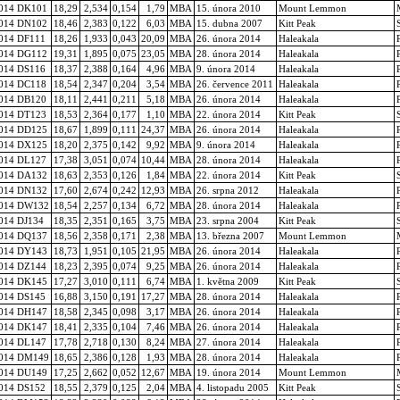
014 DK101
18,29
2,534
0,154
1,79
MBA
15. února 2010
Mount Lemmon
014 DN102
18,46
2,383
0,122
6,03
MBA
15. dubna 2007
Kitt Peak
014 DF111
18,26
1,933
0,043
20,09
MBA
26. února 2014
Haleakala
014 DG112
19,31
1,895
0,075
23,05
MBA
28. února 2014
Haleakala
014 DS116
18,37
2,388
0,164
4,96
MBA
9. února 2014
Haleakala
014 DC118
18,54
2,347
0,204
3,54
MBA
26. července 2011
Haleakala
014 DB120
18,11
2,441
0,211
5,18
MBA
26. února 2014
Haleakala
014 DT123
18,53
2,364
0,177
1,10
MBA
22. února 2014
Kitt Peak
014 DD125
18,67
1,899
0,111
24,37
MBA
26. února 2014
Haleakala
014 DX125
18,20
2,375
0,142
9,92
MBA
9. února 2014
Haleakala
014 DL127
17,38
3,051
0,074
10,44
MBA
28. února 2014
Haleakala
014 DA132
18,63
2,353
0,126
1,84
MBA
22. února 2014
Kitt Peak
014 DN132
17,60
2,674
0,242
12,93
MBA
26. srpna 2012
Haleakala
014 DW132
18,54
2,257
0,134
6,72
MBA
28. února 2014
Haleakala
014 DJ134
18,35
2,351
0,165
3,75
MBA
23. srpna 2004
Kitt Peak
014 DQ137
18,56
2,358
0,171
2,38
MBA
13. března 2007
Mount Lemmon
014 DY143
18,73
1,951
0,105
21,95
MBA
26. února 2014
Haleakala
014 DZ144
18,23
2,395
0,074
9,25
MBA
26. února 2014
Haleakala
014 DK145
17,27
3,010
0,111
6,74
MBA
1. května 2009
Kitt Peak
014 DS145
16,88
3,150
0,191
17,27
MBA
28. února 2014
Haleakala
014 DH147
18,58
2,345
0,098
3,17
MBA
26. února 2014
Haleakala
014 DK147
18,41
2,335
0,104
7,46
MBA
26. února 2014
Haleakala
014 DL147
17,78
2,718
0,130
8,24
MBA
27. února 2014
Haleakala
014 DM149
18,65
2,386
0,128
1,93
MBA
28. února 2014
Haleakala
014 DU149
17,25
2,662
0,052
12,67
MBA
19. února 2014
Mount Lemmon
014 DS152
18,55
2,379
0,125
2,04
MBA
4. listopadu 2005
Kitt Peak