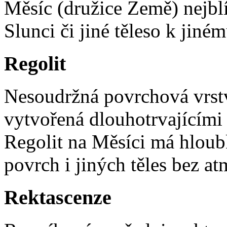
Měsíc (družice Země) nejbl
Slunci či jiné těleso k jiné
Regolit
Nesoudržná povrchová vrstv
vytvořená dlouhotrvajícími
Regolit na Měsíci má hloubk
povrch i jiných těles bez at
Rektascenze