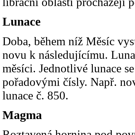
librační oblasti procházejí
Lunace
Doba, během níž Měsíc vyst
novu k následujícímu. Lun
měsíci. Jednotlivé lunace se
pořadovými čísly. Např. no
lunace č. 850.
Magma
Roztavená hornina pod povr