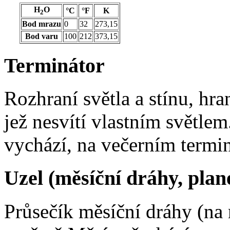
H
O
°C
°F
K
2
Bod mrazu
0
32
273,15
Bod varu
100
212
373,15
Terminátor
Rozhraní světla a stínu, hra
jež nesvítí vlastním světle
vychází, na večerním termi
Uzel (měsíční dráhy, plan
Průsečík měsíční dráhy (na 