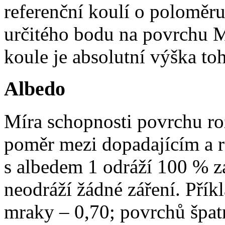
referenční koulí o poloměr
určitého bodu na povrchu M
koule je absolutní výška to
Albedo
Míra schopnosti povrchu roz
poměr mezi dopadajícím a r
s albedem 1 odráží 100 % zá
neodráží žádné záření. Přík
mraky – 0,70; povrchů špatn