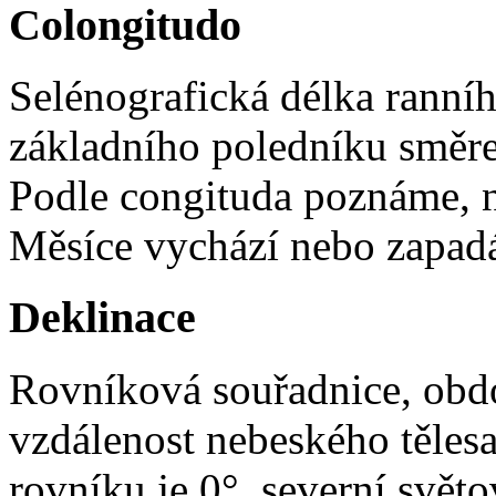
Colongitudo
Selénografická délka ranníh
základního poledníku směr
Podle congituda poznáme, 
Měsíce vychází nebo zapad
Deklinace
Rovníková souřadnice, obdo
vzdálenost nebeského těles
rovníku je 0°, severní světo