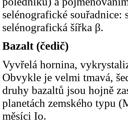
poledníku) a pojmenováním.
selénografické souřadnice: 
selénografická šířka β.
Bazalt (čedič)
Vyvřelá hornina, vykrystali
Obvykle je velmi tmavá, še
druhy bazaltů jsou hojně za
planetách zemského typu (M
měsíci Io.