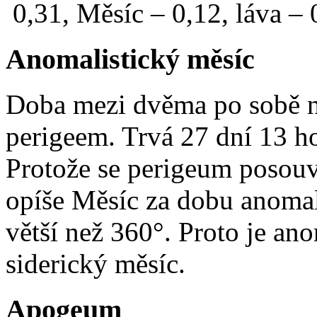
0,31, Měsíc – 0,12, láva – 
Anomalistický měsíc
Doba mezi dvěma po sobě n
perigeem. Trvá 27 dní 13 h
Protože se perigeum posou
opíše Měsíc za dobu anomal
větší než 360°. Proto je ano
siderický měsíc.
Apogeum