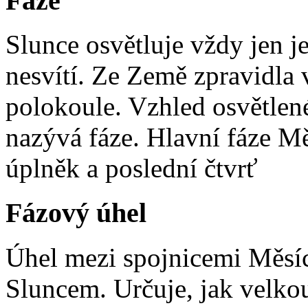
Fáze
Slunce osvětluje vždy jen j
nesvítí. Ze Země zpravidla 
polokoule. Vzhled osvětlené 
nazývá fáze. Hlavní fáze Mě
úplněk a poslední čtvrť
Fázový úhel
Úhel mezi spojnicemi Měsíc
Sluncem. Určuje, jak velkou