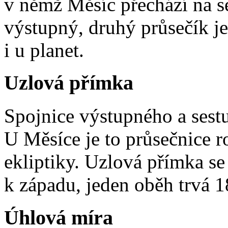
v němž Měsíc přechází na se
výstupný, druhý průsečík j
i u planet.
Uzlová přímka
Spojnice výstupného a sestu
U Měsíce je to průsečnice r
ekliptiky. Uzlová přímka s
k západu, jeden oběh trvá 18
Úhlová míra