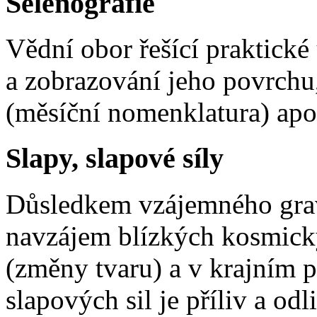
Selénografie
Vědní obor řešící praktick
a zobrazování jeho povrchu
(měsíční nomenklatura) apo
Slapy, slapové síly
Důsledkem vzájemného grav
navzájem blízkých kosmickýc
(změny tvaru) a v krajním p
slapových sil je příliv a o