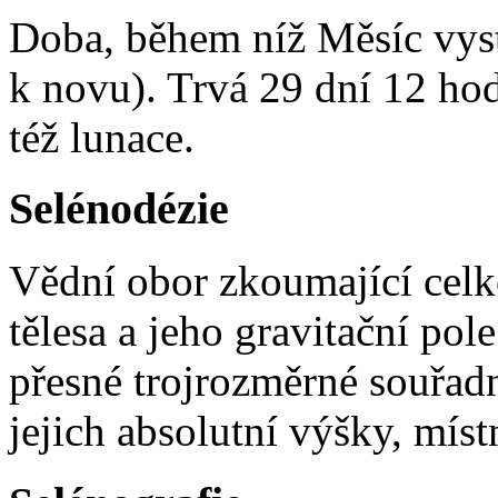
Doba, během níž Měsíc vyst
k novu). Trvá 29 dní 12 hod
též lunace.
Selénodézie
Vědní obor zkoumající celk
tělesa a jeho gravitační pol
přesné trojrozměrné souřad
jejich absolutní výšky, míst