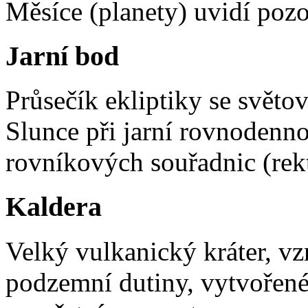
Měsíce (planety) uvidí poz
Jarní bod
Průsečík ekliptiky se svět
Slunce při jarní rovnodenno
rovníkových souřadnic (rekt
Kaldera
Velký vulkanický kráter, v
podzemní dutiny, vytvořené