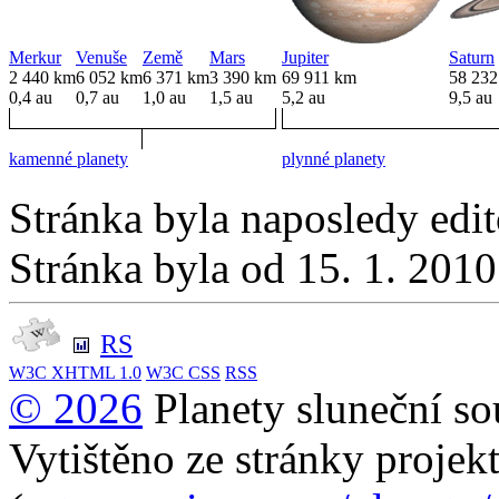
Merkur
Venuše
Země
Mars
Jupiter
Saturn
2 440 km
6 052 km
6 371 km
3 390 km
69 911 km
58 23
0,4 au
0,7 au
1,0 au
1,5 au
5,2 au
9,5 au
kamenné planety
plynné planety
Stránka byla naposledy edi
Stránka byla od 15. 1. 201
RS
W3C
XHTML 1.0
W3C
CSS
RSS
© 2026
Planety sluneční so
Vytištěno ze stránky projek