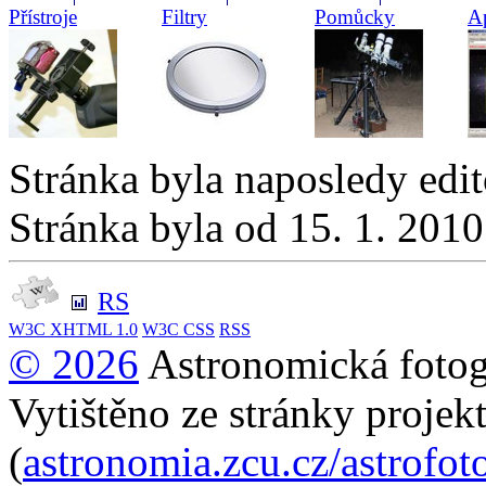
Přístroje
Filtry
Pomůcky
Ap
Stránka byla naposledy edi
Stránka byla od 15. 1. 201
RS
W3C
XHTML 1.0
W3C
CSS
RSS
© 2026
Astronomická fotogr
Vytištěno ze stránky projek
(
astronomia.zcu.cz/astrofo