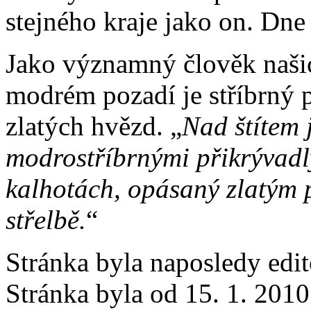
stejného kraje jako on. Dne
Jako významný člověk našic
modrém pozadí je stříbrný p
zlatých hvězd. „
Nad štítem j
modrostříbrnými přikrývadl
kalhotách, opásaný zlatým p
střelbě.
“
Stránka byla naposledy edi
Stránka byla od 15. 1. 201