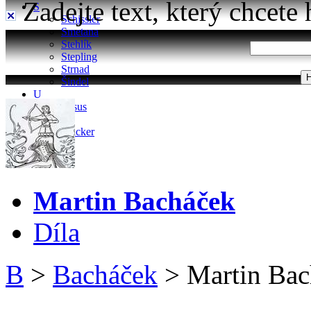
Zadejte text, který chcete 
S
Schissler
Smetana
Stehlík
Stepling
Strnad
Šindel
U
Ursus
W
Wacker
Martin Bacháček
Díla
B
>
Bacháček
>
Martin Bac