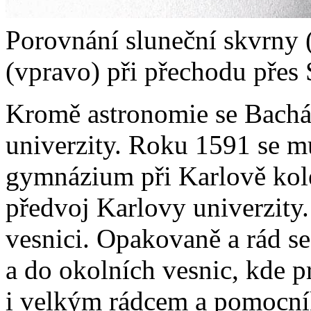
Porovnání sluneční skvrny 
(vpravo) při přechodu přes
Kromě astronomie se Bacháče
univerzity. Roku 1591 se m
gymnázium při Karlově kolej
předvoj Karlovy univerzity
vesnici. Opakovaně a rád se 
a do okolních vesnic, kde pr
i velkým rádcem a pomocník