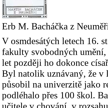
Erb M. Bacháčka z Neuměř
V osmdesátých letech 16. st
fakulty svobodných umění, 
let později ho dokonce císař
Byl natolik uznávaný, že 
působil na univerzitě jako r
podléhalo přes 100 škol. B
učitele v chování, v rozsah