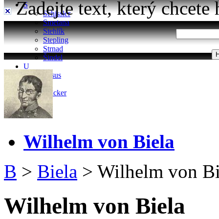
Zadejte text, který chcete 
S
Schissler
Smetana
Stehlík
Stepling
Strnad
Šindel
U
Ursus
W
Wacker
Wilhelm von Biela
B
>
Biela
>
Wilhelm von Bi
Wilhelm von Biela