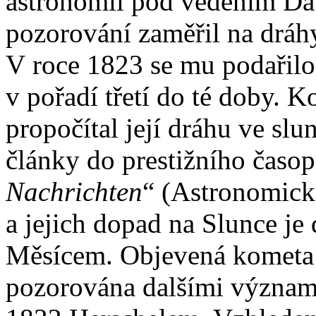
astronomii pod vedením Da
pozorování zaměřil na dráh
V roce 1823 se mu podařilo
v pořadí třetí do té doby. 
propočítal její dráhu ve sl
články do prestižního časop
Nachrichten
“ (Astronomick
a jejich dopad na Slunce je
Měsícem. Objevená kometa b
pozorována dalšími význam