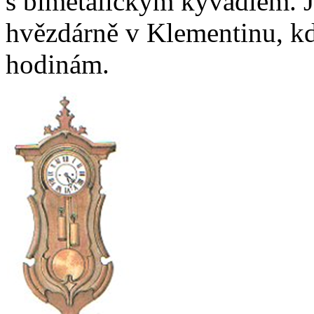
s bimetalickým kyvadlem. J
hvězdárně v Klementinu, k
hodinám.