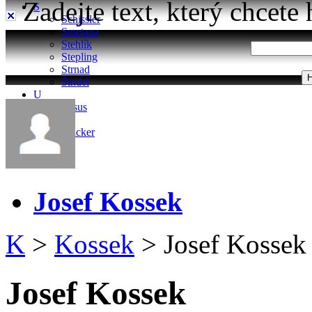
Zadejte text, který chcete 
S
Schissler
Smetana
Stehlík
Stepling
Strnad
Šindel
U
Ursus
W
Wacker
Josef Kossek
K
>
Kossek
>
Josef Kossek
Josef Kossek