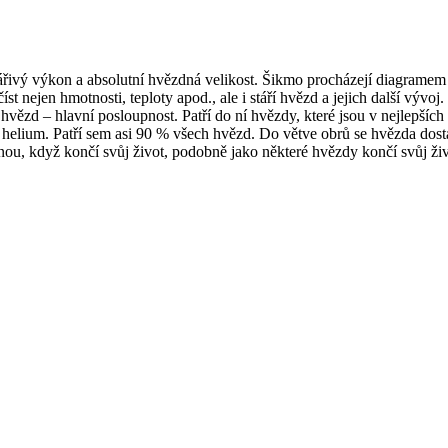
ářivý výkon a absolutní hvězdná velikost. Šikmo procházejí diagramem 
st nejen hmotnosti, teploty apod., ale i stáří hvězd a jejich další vývoj.
ězd – hlavní posloupnost. Patří do ní hvězdy, které jsou v nejlepších 
 helium. Patří sem asi 90 % všech hvězd. Do větve obrů se hvězda dosta
anou, když končí svůj život, podobně jako některé hvězdy končí svůj živ