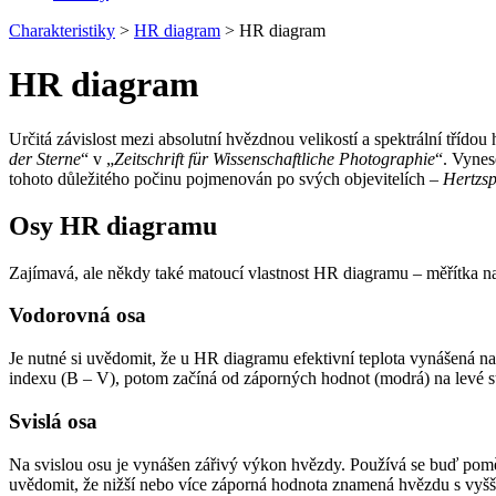
Charakteristiky
>
HR diagram
>
HR diagram
HR diagram
Určitá závislost mezi absolutní hvězdnou velikostí a spektrální tří
der Sterne
“ v „
Zeitschrift für Wissenschaftliche Photographie
“. Vynes
tohoto důležitého počinu pojmenován po svých objevitelích –
Hertzs
Osy HR diagramu
Zajímavá, ale někdy také matoucí vlastnost HR diagramu – měřítka n
Vodorovná osa
Je nutné si uvědomit, že u HR diagramu efektivní teplota vynášená na v
indexu (B – V), potom začíná od záporných hodnot (modrá) na levé str
Svislá osa
Na svislou osu je vynášen zářivý výkon hvězdy. Používá se buď pomě
uvědomit, že nižší nebo více záporná hodnota znamená hvězdu s vyšší