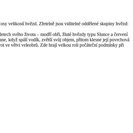
osy velikostí hvězd. Zřetelně jsou viditelné oddělené skupiny hvězd:
letech svého života – modří obři, žluté hvězdy typu Slunce a červení
ne, když spálí vodík, zvětší svůj objem, přitom klesne její povrchová
ot ve větvi veleobrů. Zde hrají velkou roli počáteční podmínky při