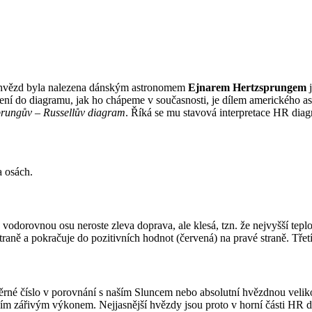
dou hvězd byla nalezena dánským astronomem
Ejnarem Hertzsprungem
j
ení do diagramu, jak ho chápeme v současnosti, je dílem amerického 
prungův – Russellův diagram
. Říká se mu stavová interpretace HR diag
a osách.
odorovnou osu neroste zleva doprava, ale klesá, tzn. že nejvyšší teplota
aně a pokračuje do pozitivních hodnot (červená) na pravé straně. Třetí 
rné číslo v porovnání s naším Sluncem nebo absolutní hvězdnou velik
m zářivým výkonem. Nejjasnější hvězdy jsou proto v horní části HR di