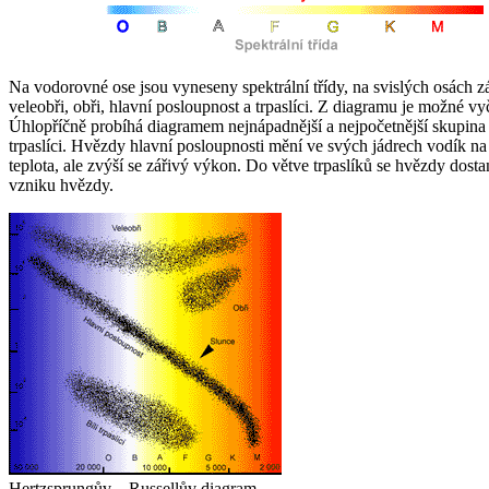
Na vodorovné ose jsou vyneseny spektrální třídy, na svislých osách z
veleobři, obři, hlavní posloupnost a trpaslíci. Z diagramu je možné vyčí
Úhlopříčně probíhá diagramem nejnápadnější a nejpočetnější skupina hv
trpaslíci. Hvězdy hlavní posloupnosti mění ve svých jádrech vodík na
teplota, ale zvýší se zářivý výkon. Do větve trpaslíků se hvězdy dost
vzniku hvězdy.
Hertzsprungův – Russellův diagram