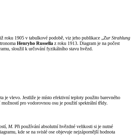
iž roku 1905 v tabulkové podobě, viz jeho publikace „
Zur Strahlung
astronoma
Henryho Russella
z roku 1913. Diagram je na počest
ramu, sloužil k určování fyzikálního stavu hvězd.
 je vlevo. Jestliže je místo efektivní teploty použito barevného
možností pro vodorovnou osu je použití spektrální třídy.
ostí,
M
. Při používání absolutní hvězdné velikosti si je nutné
agramu, kde se na svislé ose objevuje nejzápornější hodnota