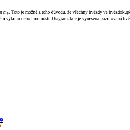
st
m
. Toto je možné z toho důvodu, že všechny hvězdy ve hvězdokupě 
V
vém výkonu nebo hmotnosti. Diagram, kde je vynesena pozorovaná hvěz