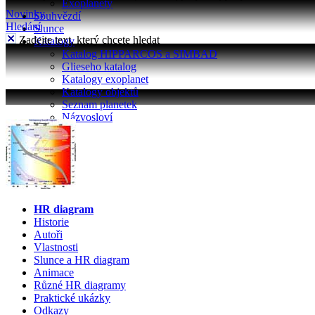
Exoplanety
Novinky
Souhvězdí
Hledání
Slunce
Zadejte text, který chcete hledat
Katalogy
Katalog HIPPARCOS a SIMBAD
Glieseho katalog
Katalogy exoplanet
Katalogy objektů
Seznam planetek
Názvosloví
HR diagram
Historie
Autoři
Vlastnosti
Slunce a HR diagram
Animace
Různé HR diagramy
Praktické ukázky
Odkazy