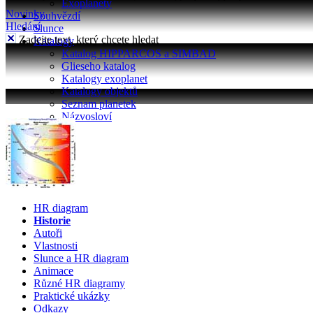
Exoplanety
Novinky
Souhvězdí
Hledání
Slunce
Zadejte text, který chcete hledat
Katalogy
Katalog HIPPARCOS a SIMBAD
Glieseho katalog
Katalogy exoplanet
Katalogy objektů
Seznam planetek
Názvosloví
HR diagram
Historie
Autoři
Vlastnosti
Slunce a HR diagram
Animace
Různé HR diagramy
Praktické ukázky
Odkazy