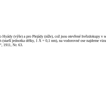
 Hyády (výše) a pro Plejády (níže), což jsou otevřené hvězdokupy v 
h (starší jednotka délky, 1 Å = 0,1 nm), na vodorovné ose najdeme viz
“, 1911, Nr. 63.