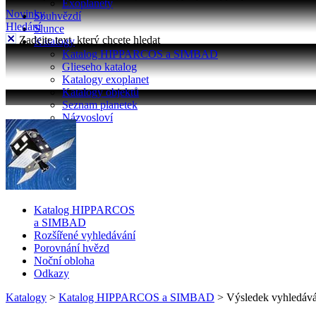
Exoplanety
Novinky
Souhvězdí
Hledání
Slunce
Zadejte text, který chcete hledat
Katalogy
Katalog HIPPARCOS a SIMBAD
Glieseho katalog
Katalogy exoplanet
Katalogy objektů
Seznam planetek
Názvosloví
Katalog HIPPARCOS
a SIMBAD
Rozšířené vyhledávání
Porovnání hvězd
Noční obloha
Odkazy
Katalogy
>
Katalog HIPPARCOS a SIMBAD
>
Výsledek vyhledává