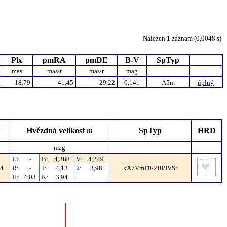
Nalezen
1
záznam (0,0048 s)
Plx
pmRA
pmDE
B-V
SpTyp
mas
mas/r
mas/r
mag
18,79
41,45
-29,22
0,141
A5m
úplný
Hvězdná velikost
m
SpTyp
HRD
mag
U:
~
B:
4,388
V:
4,249
 4
R:
~
I:
4,13
J:
3,98
kA7VmF0/2III/IVSr
H:
4,03
K:
3,94