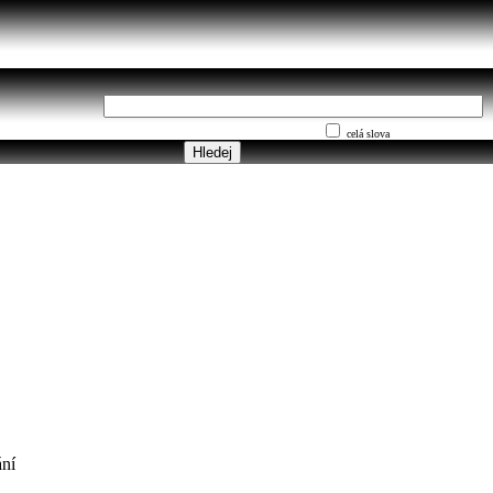
celá slova
ní