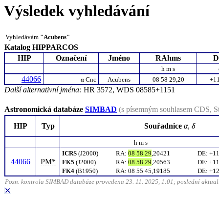
Výsledek vyhledávání
Vyhledávám
"Acubens"
Katalog HIPPARCOS
HIP
Označení
Jméno
RAhms
D
h m s
44066
α
Cnc
Acubens
08 58 29,20
+11
Další alternativní jména:
HR 3572, WDS 08585+1151
Astronomická databáze
SIMBAD
(s písemným souhlasem CDS, St
HIP
Typ
Souřadnice
α
,
δ
h m s
ICRS
(J2000)
RA
:
08 58 29
,20421
DE
:
+11
44066
PM*
FK5
(J2000)
RA
:
08 58 29
,20563
DE
:
+11
FK4
(B1950)
RA
:
08 55 45,19185
DE
:
+12
Pozn. kontrola SIMBAD databáze provedena 23. 11. 2025, 1:01; poslední aktuali