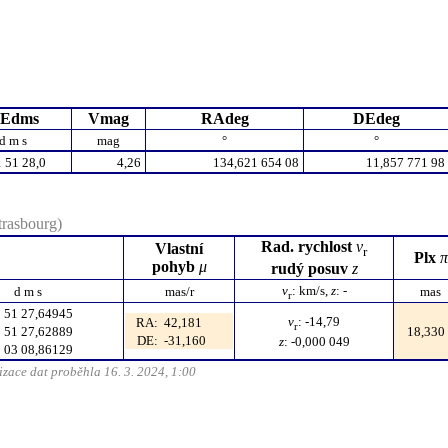
Edms
Vmag
RAdeg
DEdeg
d m s
mag
°
°
 51 28,0
4,26
134,621 654 08
11,857 771 98
rasbourg)
Rad.
rychlost
v
Vlastní
r
Plx
π
pohyb
μ
rudý posuv
z
v
:
km/s
,
z
: -
d m s
mas/r
mas
r
 51 27,64945
v
: -14,79
RA
:
42,181
r
 51 27,62889
18,330
DE
:
-31,160
z
: -0,000 049
 03 08,86129
zace dat proběhla 16. 3. 2024, 1:00