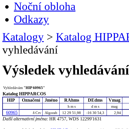
Noční obloha
Odkazy
Katalogy
>
Katalog HIPP
vyhledávání
Výsledek vyhledávání
Vyhledávám
"HIP 60965"
Katalog HIPPARCOS
HIP
Označení
Jméno
RAhms
DEdms
Vmag
h m s
d m s
mag
60965
δ
Crv
Algorab
12 29 51,98
-16 30 54,3
2,94
Další alternativní jména:
HR 4757, WDS 12299'1631