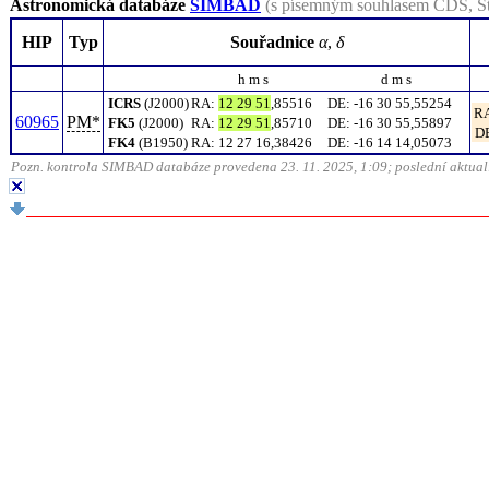
Astronomická databáze
SIMBAD
(s písemným souhlasem CDS, St
HIP
Typ
Souřadnice
α
,
δ
h m s
d m s
ICRS
(J2000)
RA
:
12 29 51
,85516
DE
:
-16 30 55,55254
R
60965
PM*
FK5
(J2000)
RA
:
12 29 51
,85710
DE
:
-16 30 55,55897
D
FK4
(B1950)
RA
:
12 27 16,38426
DE
:
-16 14 14,05073
Pozn. kontrola SIMBAD databáze provedena 23. 11. 2025, 1:09; poslední aktuali