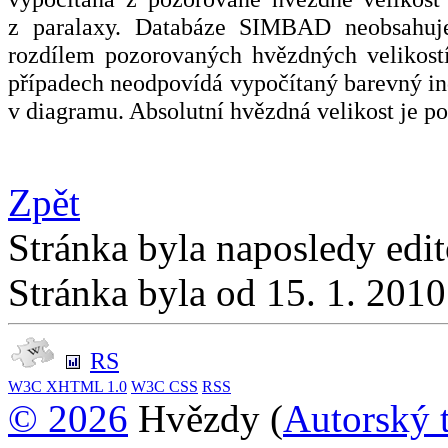
z paralaxy. Databáze SIMBAD neobsahuje
rozdílem pozorovaných hvězdných velikost
případech neodpovídá vypočítaný barevný inde
v diagramu. Absolutní hvězdná velikost je p
Zpět
Stránka byla naposledy edi
Stránka byla od 15. 1. 201
RS
W3C
XHTML 1.0
W3C
CSS
RSS
© 2026
Hvězdy (
Autorský 